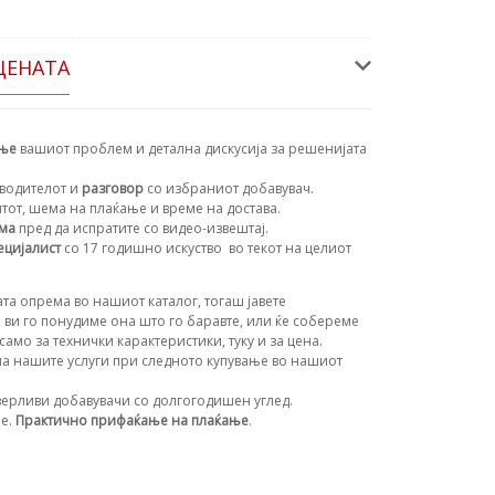
ЦЕНАТА
ање
вашиот проблем и детална дискусија за решенијата
водителот и
разговор
со избраниот добавувач.
нтот, шема на плаќање и време на достава.
ема
пред да испратите со видео-извештај.
ецијалист
со 17 годишно искуство
во текот на целиот
та опрема во нашиот каталог, тогаш јавете
 ви го понудиме она што го баравте, или ќе собереме
амо за технички карактеристики, туку и за цена.
а нашите услуги при следното купување во нашиот
ерливи добавувачи со долгогодишен углед.
ње.
Практично прифаќање на плаќање
.