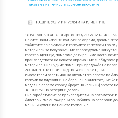
пакување на течности со лесен вискозитет
НАШИТЕ УСЛУГИ И УСЛУГИ НА КЛИЕНТИТЕ
1) НАСТАВНА ТЕХНОЛОГИЈА ЗА ПРОДАDБА НА БЛИСТЕРИ.
На сите наши клиенти кои купиле опрема, даваме лит
таблетите за пакување и капсулите со желатин во плу
материјали за пакување. Ние спроведуваме консултац
кореспонденција, помагаме да ги решиме настанатит
производството на нашата опрема. Ние снабдуваме 
материјал. Ние нудиме помош при продажба на полов
2) КОМПЛЕТНИ ПРОИЗВОД НА БЛИСЕРСКИ ЦЕЛИ.
Имаме голем асортиман на автоматска опрема во бли
капсули во плускавци. На барање на клиентот, ние ќе
модел на опрема според бројот на ќелии и формата на
3) СОБИРАЕ НА резервни делови
Ние соработуваме со производители на автоматски и
блистер и сме ангажирани во набавка на резервни дел
машини купени во нашата компанија.