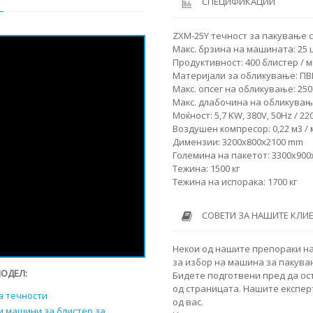
СПЕЦИФИКАЦИИ
ZXM-25Y течност за пакување 
Макс. брзина на машината: 25 
Продуктивност: 400 блистер / 
Материјали за обликување: ПВ
Макс. опсег на обликување: 250
Макс. длабочина на обликувањ
Моќност: 5,7 KW, 380V, 50Hz / 22
Воздушен компресор: 0,22 м3 /
Димензии: 3200x800x2100 mm
Големина на пакетот: 3300x90
Тежина: 1500 кг
Тежина на испорака: 1700 кг
СОВЕТИ ЗА НАШИТЕ КЛИ
Некои од нашите препораки н
за избор на машина за пакувањ
МОДЕЛ:
Бидете подготвени пред да ос
од страницата. Нашите експер
а течности
од вас.
и машини за блистер за