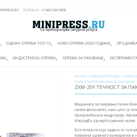
NIPRESS.RU
ТЕЛЕФОН:
+7 495 364 3808
Се препорачува сигурна услуга
ОЦЕНКА ОПРЕМА ТОП-10
НОВА ОПРЕМА 2026 ГОДИНА
ПРОДАЖБА
ЕМА
ИНДУСТРИСКА ОПРЕМА
ОПРЕМА ЗА ПАКУВАЊЕ
ЕКСПЕРИМЕНТ
КАТАЛОГ
/
ОПРЕМА СО ПРЕГЛЕДИ
/
ТЕЧНОСТ 
ТАБЛЕТА БЛИСТЕР МАШИНА ЗА ПАКУВАЊЕ
/
ZXM-25Y ТЕЧНОСТ ЗА П
Машината за пакување течен блис
низок вискозитет, како што се те
прехранбената индустрија. Автома
Изградба од нерѓосувачки челик. 
Без оглед на која задача се соочу
помоќни од многу конкуренти и н