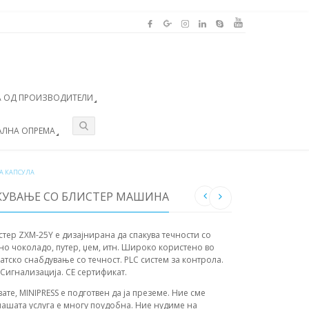
 ОД ПРОИЗВОДИТЕЛИ
АЛНА ОПРЕМА
ЗА КАПСУЛА
АКУВАЊЕ СО БЛИСТЕР МАШИНА
тер ZXM-25Y е дизајнирана да спакува течности со
чно чоколадо, путер, џем, итн. Широко користено во
тско снабдување со течност. PLC систем за контрола.
Сигнализација. СЕ сертификат.
вате, MINIPRESS е подготвен да ја преземе. Ние сме
ашата услуга е многу поудобна. Ние нудиме на