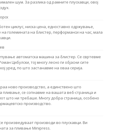
мален шум. За разлика од рамните плускавци, овој
здух.
орск
ботен циклус, ниска цена, едноставно одржување,
е на големината на блистер, перформанси на час, мала
кавци.
ев
упување автоматска машина за блистер. Се свртевме
Роман Цибулски, тој многу лесно ги објасни сите
кој уред, по што застанавме на оваа серија.
ираа ново производство, а единствено што
 пливање, се сопнавме на вашата веб-страница и
от што ни требаше. Многу добра страница, особено
армацевтско производство.
 се произведуваат производи во плускавци. Ви
ата за пливање Minipress.