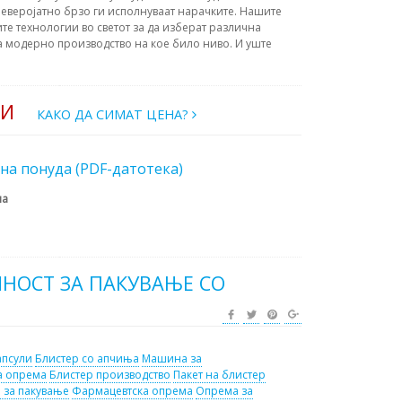
еверојатно брзо ги исполнуваат нарачките. Нашите
те технологии во светот за да изберат различна
а модерно производство на кое било ниво. И уште
РИ
КАКО ДА СИМАТ ЦЕНА?
на понуда (PDF-датотека)
на
ЧНОСТ ЗА ПАКУВАЊЕ СО
апсули
Блистер со апчиња
Машина за
а опрема
Блистер производство
Пакет на блистер
 за пакување
Фармацевтска опрема
Опрема за