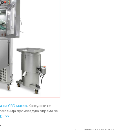
ја на CBD масло
. Капсулите се
компанија произведува опрема за
DF >>
Т