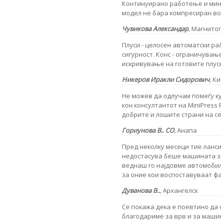
Континуирано работење и мини
модел не бара компресиран во
Чувикова Александар
,
Магнитог
Плуси - целосен автоматски ра
сигурност. Конс - ограничувањ
искривување на готовите плус
Никеров Иракли Сидорович
,
Ки
Не можев да одлучам помеѓу к
кон консултантот на MiniPress 
добрите и лошите страни на се
Гориунова В..
СО
, Анапа
Пред неколку месеци тие ланс
недостасува беше машината за
веднаш го најдовме автомобил
за оние кои воспоставуваат ф
Дуванова В..
,
Архангелск
Се покажа дека е поевтино да
благодариме за врв и за машин