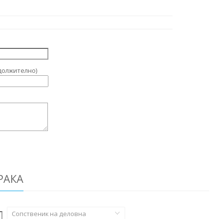
должително)
РАКА
Сопственик на деловна