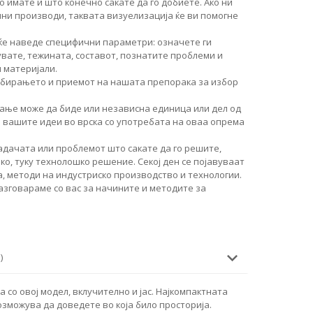
о имате и што конечно сакате да го добиете. Ако ни
чни производи, таквата визуелизација ќе ви помогне
ќе наведе специфични параметри: означете ги
увате, тежината, составот, познатите проблеми и
 материјали.
збирањето и приемот на нашата препорака за избор
ање може да биде или независна единица или дел од
и вашите идеи во врска со употребата на оваа опрема
дачата или проблемот што сакате да го решите,
о, туку технолошко решение. Секој ден се појавуваат
, методи на индустриско производство и технологии.
разговараме со вас за начините и методите за
)
со овој модел, вклучително и јас. Најкомпактната
зможува да доведете во која било просторија.