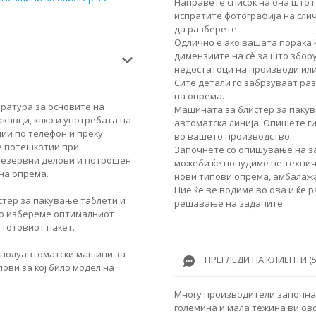
Направете список на она што г
испратите фотографија на сли
да разберете.
Одлично е ако вашата порака 
димензиите на сè за што збор
недостатоци на производи или
Сите детали го забрзуваат ра
на опрема.
ература за основите на
Машината за блистер за пакув
скавци, како и употребата на
автоматска линија. Опишете г
ии по телефон и преку
во вашето производство.
е потешкотии при
Започнете со опишување на за
резервни делови и потрошен
можеби ќе понудиме не техничк
на опрема.
нови типови опрема, амбалажа
Ние ќе ве водиме во ова и ќе 
стер за пакување таблети и
решавање на задачите.
 го избереме оптималниот
 готовиот пакет.
 полуавтоматски машини за
ПРЕГЛЕДИ НА КЛИЕНТИ (5
ови за кој било модел на
Многу производители започнаа 
големина и мала тежина ви ово