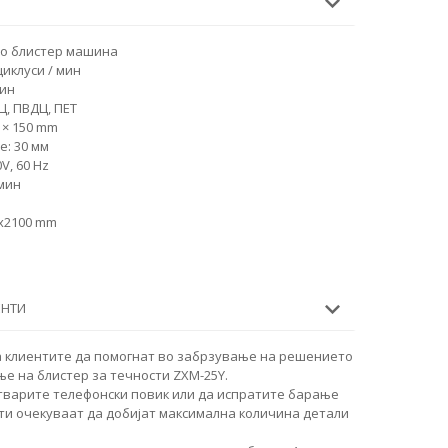
со блистер машина
циклуси / мин
мин
Ц, ПВДЦ, ПЕТ
 × 150 mm
е: 30 мм
0V, 60 Hz
 мин
0x2100 mm
ЕНТИ
а клиентите да помогнат во забрзување на решението
е на блистер за течности ZXM-25Y.
тварите телефонски повик или да испратите барање
ти очекуваат да добијат максимална количина детали