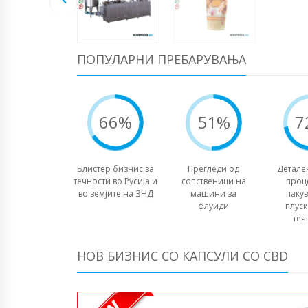
ПОПУЛАРНИ ПРЕБАРУВАЊА
66%
51%
7
Блистер бизнис за
Прегледи од
Детале
течности во Русија и
сопственици на
проц
во земјите на ЗНД
машини за
паку
флуиди
плуск
теч
НОВ БИЗНИС СО КАПСУЛИ СО CBD