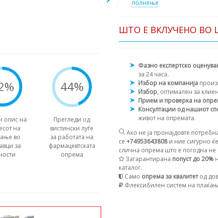
полнење
ШТО Е ВКЛУЧЕНО ВО 
Фазно експертско оценув
за 24 часа.
2%
44%
Избор на компанија
произ
Избор
, оптимален за клие
Прием и проверка на опр
Консултации од нашиот сп
живот на опремата.
н опис на
Прегледи од
есот на
вистински луѓе
Ако не ја пронајдовте потребна
вање во
за работата на
се
+74953643808
и ние сигурно ќе
авци за
фармацевтската
слична опрема што е погодна не с
ности
опрема
Загарантирана
попуст до 20%
н
каталог.
Само
опрема за квалитет
од дов
Флексибилен систем на плаќа