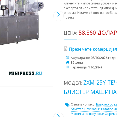
клиентите импресивни услови и н
експерти ги користат најнапредни
опрема. Имаме сè што ви треба з
повеќе.
58.860 ДОЛА
ЦЕНА:
Преземете комерцијал
Ажурирано:
08/10/2026 годи
35 дена
Гаранција:
1 година
ZXM-25Y ТЕ
МОДЕЛ:
БЛИСТЕР МАШИНА
Означено како:
Блистер со к
блистер
Плускавци
Каталог н
Машина за пакување
Опрема