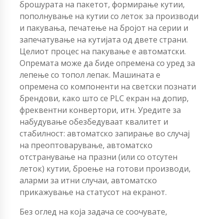
брошурата на пакетот, формирање кутии,
пополнување на кутии со леток за производи
и пакувања, печатење на бројот на серии и
запечатување на кутијата од двете страни.
Целиот процес на пакување е автоматски.
Опремата може да биде опремена со уред за
лепење со топол лепак. Машината е
опремена со компоненти на светски познати
брендови, како што се PLC екран на допир,
фреквентни конвертори, итн. Уредите за
набудување обезбедуваат квалитет и
стабилност: автоматско запирање во случај
на преоптоварување, автоматско
отстранување на празни (или со отсутен
леток) кутии, броење на готови производи,
аларми за итни случаи, автоматско
прикажување на статусот на екранот.
Без оглед на која задача се соочувате,