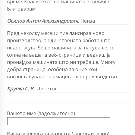
време. Квалитетот на машината е одличен!
Благодарам!
Осипов Антон Александрович
,
Пенза
Пред неколку месеци тие лансираа ново
производство, а единствената работа што
недостасува беше машината за пакување, се
сопна на вашата веб-страница и веднаш ја
пронајдоа машината што ни требаше. Многу
добра страница, особено за оние кои
воспоставуваат фармацевтско производство.
Крупка С. В.
,
Липетск
Вашето име (задолжително)
Вашата адреса за е-пошта (задолжително)