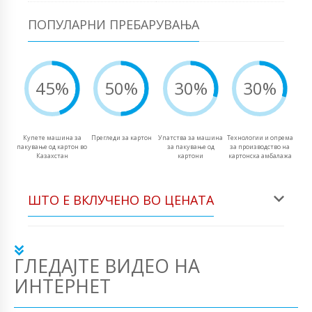
ПОПУЛАРНИ ПРЕБАРУВАЊА
45%
50%
30%
30%
Купете машина за
Прегледи за картон
Упатства за машина
Технологии и опрема
пакување од картон во
за пакување од
за производство на
Казахстан
картони
картонска амбалажа
ШТО Е ВКЛУЧЕНО ВО ЦЕНАТА
ГЛЕДАЈТЕ ВИДЕО НА
ИНТЕРНЕТ