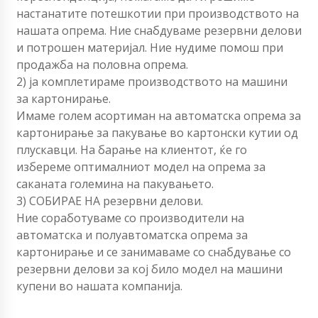
настанатите потешкотии при производството на
нашата опрема. Ние снабдуваме резервни делови
и потрошен материјал. Ние нудиме помош при
продажба на половна опрема.
2) ја комплетираме производството на машини
за картонирање.
Имаме голем асортиман на автоматска опрема за
картонирање за пакување во картонски кутии од
плускавци. На барање на клиентот, ќе го
избереме оптималниот модел на опрема за
саканата големина на пакувањето.
3) СОБИРАЕ НА резервни делови.
Ние соработуваме со производители на
автоматска и полуавтоматска опрема за
картонирање и се занимаваме со снабдување со
резервни делови за кој било модел на машини
купени во нашата компанија.