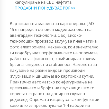
капсулирање на CBD нафтата.
ПРОДАВНИ ПОНУДУВАЕ PDF >>
Вертикалната машина за картонирање JAD-
15 е напреден основен модел заснован на
авангардни технологии. Овој високо-
технолошки производ вклучува пневматика,
фото електроника, механика, кои значително
ги подобруваат перформансите на опремата,
работната ефикасност, комбинираат голема
брзина, сигурност и стабилност. Наменета за
пакување на разни видови производи
(плускавци и шишиња) во картонски кутии.
Практично автоматско конфигурирање на
преземањето и бројот на плускавци што го
користат екранот на допир по случаен
редослед. Опремата извршува такви функции
како што се преклопување 1-4 набори на