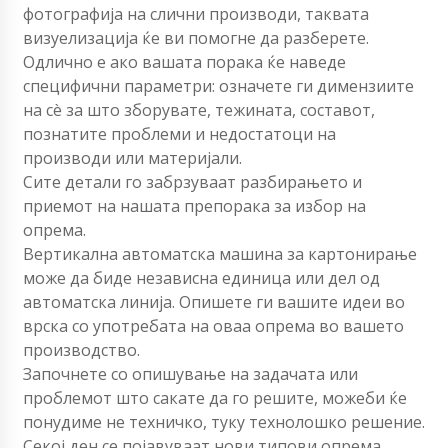
фотографија на слични производи, таквата
визуелизација ќе ви помогне да разберете.
Одлично е ако вашата порака ќе наведе
специфични параметри: означете ги димензиите
на сè за што зборувате, тежината, составот,
познатите проблеми и недостатоци на
производи или материјали.
Сите детали го забрзуваат разбирањето и
приемот на нашата препорака за избор на
опрема.
Вертикална автоматска машина за картонирање
може да биде независна единица или дел од
автоматска линија. Опишете ги вашите идеи во
врска со употребата на оваа опрема во вашето
производство.
Започнете со опишување на задачата или
проблемот што сакате да го решите, можеби ќе
понудиме не техничко, туку технолошко решение.
Секој ден се појавуваат нови типови опрема,