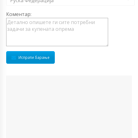
Руска Федерација
Коментар:
Испрати барање