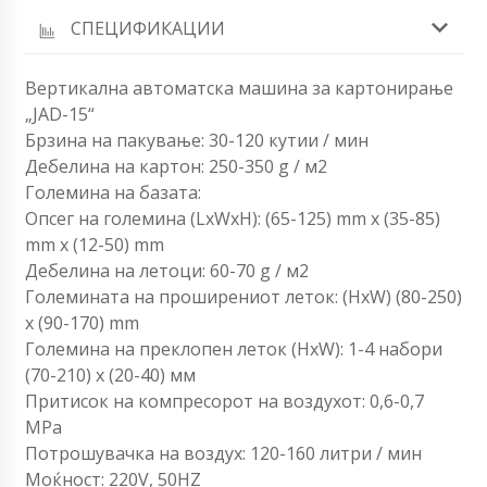
СПЕЦИФИКАЦИИ
Вертикална автоматска машина за картонирање
„JAD-15“
Брзина на пакување: 30-120 кутии / мин
Дебелина на картон: 250-350 g / м2
Големина на базата:
Опсег на големина (LxWxH): (65-125) mm x (35-85)
mm x (12-50) mm
Дебелина на летоци: 60-70 g / м2
Големината на проширениот леток: (HxW) (80-250)
x (90-170) mm
Големина на преклопен леток (HxW): 1-4 набори
(70-210) x (20-40) мм
Притисок на компресорот на воздухот: 0,6-0,7
MPa
Потрошувачка на воздух: 120-160 литри / мин
Моќност: 220V, 50HZ