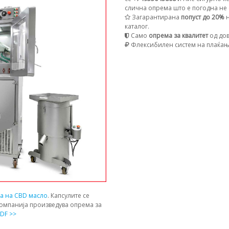
слична опрема што е погодна не с
Загарантирана
попуст до 20%
н
каталог.
Само
опрема за квалитет
од дов
Флексибилен систем на плаќа
ја на CBD масло
. Капсулите се
компанија произведува опрема за
DF >>