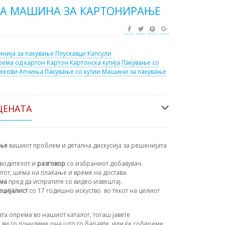
А МАШИНА ЗА КАРТОНИРАЊЕ
инија за пакување
Плускавци
Капсули
ема од картон
Картон
Картонска кутија
Пакување со
екови
Апчиња
Пакување со кутии
Машини за пакување
ЦЕНАТА
ање
вашиот проблем и детална дискусија за решенијата
водителот и
разговор
со избраниот добавувач.
нтот, шема на плаќање и време на достава.
ема
пред да испратите со видео-извештај.
ецијалист
со 17 годишно искуство
во текот на целиот
та опрема во нашиот каталог, тогаш јавете
 ви го понудиме она што го баравте, или ќе собереме