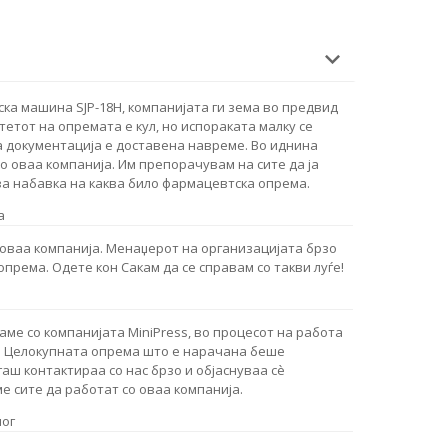
ка машина SJP-18H, компанијата ги зема во предвид
тетот на опремата е кул, но испораката малку се
 документација е доставена навреме. Во иднина
о оваа компанија. Им препорачувам на сите да ја
за набавка на каква било фармацевтска опрема.
а
 оваа компанија. Менаџерот на организацијата брзо
 опрема. Одете кон Сакам да се справам со такви луѓе!
ме со компанијата MiniPress, во процесот на работа
. Целокупната опрема што е нарачана беше
аш контактираа со нас брзо и објаснуваа сè
е сите да работат со оваа компанија.
ног