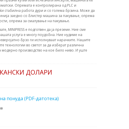
ени празни кутии или исчезнати инсерти, машината ќе
томатски. Опремата е контролирана од PLC и
ќи стабилна работа дури и со голема брзина. Може да
инија заедно со блистер машина за пакување, опрема
ости, опрема за смалување на пакување.
вате, MINIPRESS е подготвен да ја преземе. Ние сме
ашата услуга е многу поудобна. Ние нудиме на
еверојатно брзо ги исполнуваат нарачките. Нашите
те технологии во светот за да изберат различна
а модерно производство на кое било ниво. И уште
ИКАНСКИ ДОЛАРИ
на понуда (PDF-датотека)
на