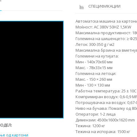
Т
СПЕЦИФИКАЦИИ
Автоматска машина за картони
Моќност: AC 380V 50HZ 1,5KW
Максимална продуктивност: 180
Големина на шишенцето: ≥ Φ25 
Леток: 300-350 g / м2
Максимална брзина на вметнув
Големини на кутијата:
Мин - 140х70х60 мм
Макс. - 78х33х15 мм
Големина на летоци:
Макс. - 150 × 260 мм
Мин - 130 × 130 мм
Работна температура: 25 ± 10C
Компримиран воздух: 0,6-0,9 M
Потрошувачка на воздух: 0,67-0
Ниво на бучава: Помалку од 80
Оператори: 1-2 лица
Димензии: 4500x1600x1620 mm
МОДЕЛ:
Тежина: 1200 кг
Тежина на испорака: 1500 кг
ње од картони