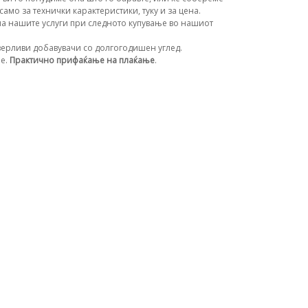
амо за технички карактеристики, туку и за цена.
а нашите услуги при следното купување во нашиот
ерливи добавувачи со долгогодишен углед.
ње.
Практично прифаќање на плаќање
.