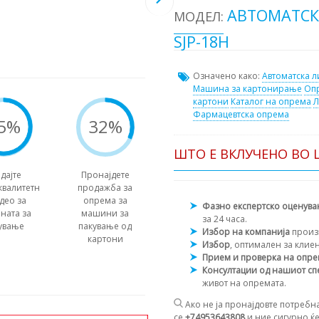
АВТОМАТСК
МОДЕЛ:
SJP-18H
Означено како:
Автоматска л
Машина за картонирање
Опр
картони
Каталог на опрема
Л
Фармацевтска опрема
5%
32%
ШТО Е ВКЛУЧЕНО ВО 
дајте
Пронајдете
квалитетн
продажба за
део за
опрема за
Фазно експертско оценув
ната за
машини за
за 24 часа.
ување
пакување од
Избор на компанија
произ
картони
Избор
, оптимален за клие
Прием и проверка на опр
Консултации од нашиот сп
живот на опремата.
Ако не ја пронајдовте потребна
се
+74953643808
и ние сигурно ќе