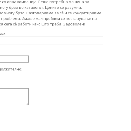
е со оваа компанија. Беше потребна машина за
многу брзо во каталогот. Цените се разумни.
 многу брзо. Разговаравме за сè и се консултиравме.
и проблеми. Имаше мал проблем со поставување на
а сега сè работи како што треба. Задоволен!
мск
должително)