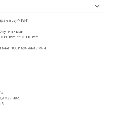
рање „SJP-18H“
 кутии / мин.
× 60 mm, 55 × 110 mm
ање: 180 парчиња / мин
Pa
,9 м2 / час
dB