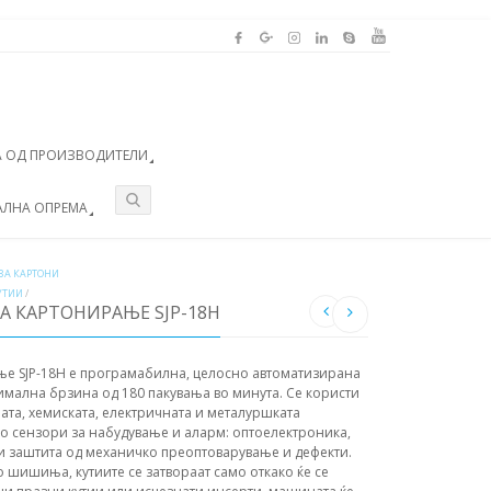
 ОД ПРОИЗВОДИТЕЛИ
АЛНА ОПРЕМА
А КАРТОНИ
УТИИ
/
 КАРТОНИРАЊЕ SJP-18H
ње SJP-18H е програмабилна, целосно автоматизирана
мална брзина од 180 пакувања во минута. Се користи
јата, хемиската, електричната и металуршката
со сензори за набудување и аларм: оптоелектроника,
 и заштита од механичко преоптоварување и дефекти.
со шишиња, кутиите се затвораат само откако ќе се