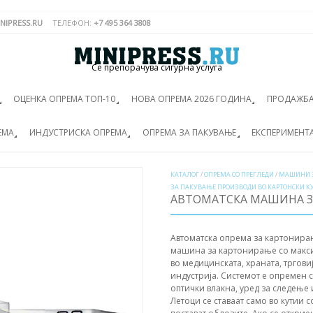
NIPRESS.RU
ТЕЛЕФОН:
+7 495 364 3808
Се препорачува сигурна услуга
ОЦЕНКА ОПРЕМА ТОП-10
НОВА ОПРЕМА 2026 ГОДИНА
ПРОДАЖБА
ЕМА
ИНДУСТРИСКА ОПРЕМА
ОПРЕМА ЗА ПАКУВАЊЕ
ЕКСПЕРИМЕНТ
КАТАЛОГ
/
ОПРЕМА СО ПРЕГЛЕДИ
/
МАШИНИ З
ЗА ПАКУВАЊЕ ПРОИЗВОДИ ВО КАРТОНСКИ К
АВТОМАТСКА МАШИНА ЗА
Автоматска опрема за картонира
машина за картонирање со макси
во медицинската, храната, тргови
индустрија. Системот е опремен 
оптички влакна, уред за следење
Летоци се ставаат само во кутии 