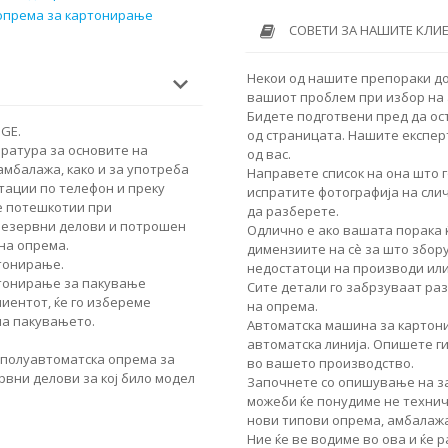
 опрема за картонирање
СОВЕТИ ЗА НАШИТЕ КЛИ
Некои од нашите препораки до
вашиот проблем при избор на 
Бидете подготвени пред да ос
GЕ.
од страницата. Нашите експер
ература за основите на
од вас.
амбалажа, како и за употреба
Направете список на она што г
тации по телефон и преку
испратите фотографија на сли
е потешкотии при
да разберете.
резервни делови и потрошен
Одлично е ако вашата порака 
на опрема.
димензиите на сè за што збор
ртонирање.
недостатоци на производи или
ртонирање за пакување
Сите детали го забрзуваат ра
лиентот, ќе го избереме
на опрема.
на пакувањето.
Автоматска машина за картон
автоматска линија. Опишете г
 полуавтоматска опрема за
во вашето производство.
вни делови за кој било модел
Започнете со опишување на за
можеби ќе понудиме не техничк
нови типови опрема, амбалажа
Ние ќе ве водиме во ова и ќе 