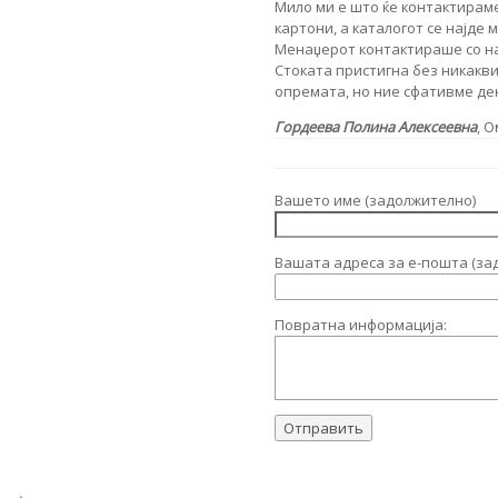
Мило ми е што ќе контактирам
картони, а каталогот се најде 
Менаџерот контактираше со нас
Стоката пристигна без никакв
опремата, но ние сфативме дек
Гордеева Полина Алексеевна
,
О
Вашето име (задолжително)
Вашата адреса за е-пошта (за
Повратна информација: