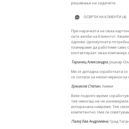
решавање на задачите.
ОСВРТИ НА КЛИЕНТИ (4)
При нарачката на оваа картонс
сите желби на Клиентот. Квали
одложи. Целокупната потребна
планираме да работиме само с
контактираат оваа компанија 
Таранец Александра
, Јошкар-Ол
Ми се допадна соработката со
се согласи за некои нијанси на
Ермаков Степан
, Химки
Веќе подолго време соработува
тие никогаш не не изневериле
испорачана навреме. Тие секог
компетентно. Ние ги советувам
Палиј Ева Андреевна
, Град Тага