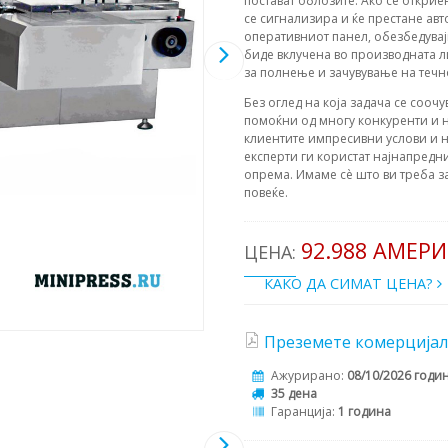
постават облозите. Ако се откри
се сигнализира и ќе престане ав
оперативниот панел, обезбедувај
биде вклучена во производната л
за полнење и зачувување на течн
Без оглед на која задача се соочу
помоќни од многу конкуренти и н
клиентите импресивни услови и н
експерти ги користат најнапредни
опрема. Имаме сè што ви треба з
повеќе.
92.988 АМЕР
ЦЕНА:
КАКО ДА СИМАТ ЦЕНА?
Преземете комерцијал
Ажурирано:
08/10/2026 годи
35 дена
Гаранција:
1 година