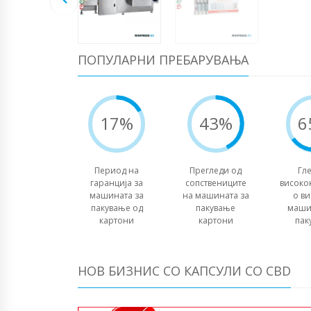
ПОПУЛАРНИ ПРЕБАРУВАЊА
17%
43%
6
Период на
Прегледи од
Гле
гаранција за
сопствениците
високо
машината за
на машината за
о ви
пакување од
пакување
маши
картони
картони
пак
НОВ БИЗНИС СО КАПСУЛИ СО CBD