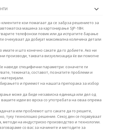
ЕНТИ
 клиентите кои помагаат да се забрза решението за
автоматска машина за картонирање SJP-18H.
тварите телефонски повик или да испратите барање
ти очекуваат да добијат максимална количина детали
о имате и што конечно сакате да го добиете. Ако ни
чни производи, таквата визуелизација ќе ви помогне
ќе наведе специфични параметри: означете ги
увате, тежината, составот, познатите проблеми и
 материјали.
збирањето и приемот на нашата препорака за избор
ирање може да биде независна единица или дел од
и вашите идеи во врска со употребата на оваа опрема
дачата или проблемот што сакате да го решите,
о, туку технолошко решение. Секој ден се појавуваат
, методи на индустриско производство и технологии.
разговараме со вас за начините и методите за