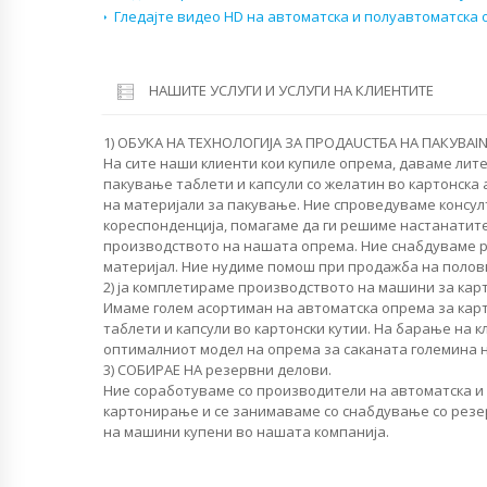
Гледајте видео HD на автоматска и полуавтоматска
НАШИТЕ УСЛУГИ И УСЛУГИ НА КЛИЕНТИТЕ
1) ОБУКА НА ТЕХНОЛОГИЈА ЗА ПРОДАUCTБА НА ПАКУВАIN
На сите наши клиенти кои купиле опрема, даваме лит
пакување таблети и капсули со желатин во картонска 
на материјали за пакување. Ние спроведуваме консул
кореспонденција, помагаме да ги решиме настанатит
производството на нашата опрема. Ние снабдуваме 
материјал. Ние нудиме помош при продажба на полов
2) ја комплетираме производството на машини за ка
Имаме голем асортиман на автоматска опрема за ка
таблети и капсули во картонски кутии. На барање на к
оптималниот модел на опрема за саканата големина 
3) СОБИРАЕ НА резервни делови.
Ние соработуваме со производители на автоматска и
картонирање и се занимаваме со снабдување со резер
на машини купени во нашата компанија.