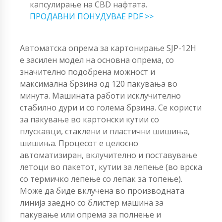
капсулирање на CBD нафтата.
ПРОДАВНИ ПОНУДУВАЕ PDF >>
Автоматска опрема за картонирање SJP-12H
е засилен модел на основна опрема, со
значително подобрена можност и
максимална брзина од 120 пакувања во
минута. Машината работи исклучително
стабилно дури и со голема брзина. Се користи
за пакување во картонски кутии со
плускавци, стаклени и пластични шишиња,
шишиња. Процесот е целосно
автоматизиран, вклучително и поставување
летоци во пакетот, кутии за лепење (во врска
со термичко лепење со лепак за топење).
Може да биде вклучена во производната
линија заедно со блистер машина за
пакување или опрема за полнење и