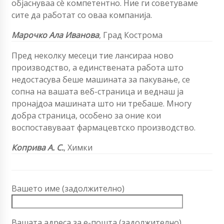
објаснуваа сè компетентно. Ние ги советуваме
сите да работат со оваа компанија.
Марочко Ала Иванова
, Град Кострома
Пред неколку месеци тие лансираа ново
производство, а единствената работа што
недостасува беше машината за пакување, се
сопна на вашата веб-страница и веднаш ја
пронајдоа машината што ни требаше. Многу
добра страница, особено за оние кои
воспоставуваат фармацевтско производство.
Коприва А. С.
,
Химки
Вашето име (задолжително)
Вашата адреса за е-пошта (задолжително)