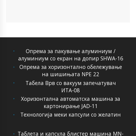
Опрема за пакување алуминиум /
алуминиум со екран на допир SHWA-16
Опрема за хоризонтално обележување
на шишињата NPE 22
Табела Врв со вакуум запечатувач
ИТА-08
Хоризонтална автоматска машина за
картонирање JAD-11
Технологија меки капсули со желатин
Таблета и капсула блистер машина MN-