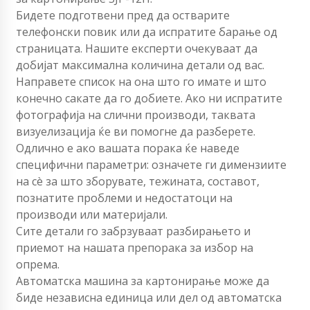
Бидете подготвени пред да остварите
телефонски повик или да испратите барање од
страницата. Нашите експерти очекуваат да
добијат максимална количина детали од вас.
Направете список на она што го имате и што
конечно сакате да го добиете. Ако ни испратите
фотографија на слични производи, таквата
визуелизација ќе ви помогне да разберете.
Одлично е ако вашата порака ќе наведе
специфични параметри: означете ги димензиите
на сè за што зборувате, тежината, составот,
познатите проблеми и недостатоци на
производи или материјали.
Сите детали го забрзуваат разбирањето и
приемот на нашата препорака за избор на
опрема.
Автоматска машина за картонирање може да
биде независна единица или дел од автоматска