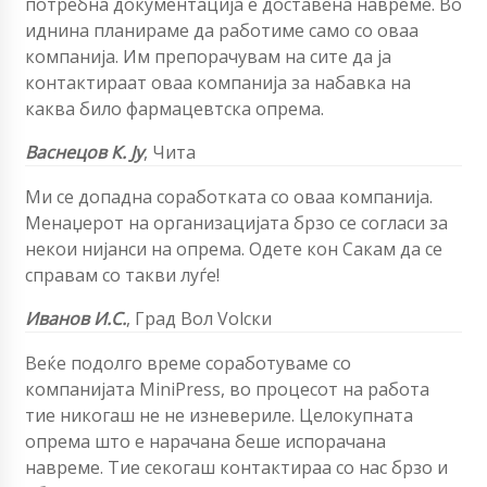
потребна документација е доставена навреме. Во
иднина планираме да работиме само со оваа
компанија. Им препорачувам на сите да ја
контактираат оваа компанија за набавка на
каква било фармацевтска опрема.
Васнецов К. Ју
, Чита
Ми се допадна соработката со оваа компанија.
Менаџерот на организацијата брзо се согласи за
некои нијанси на опрема. Одете кон Сакам да се
справам со такви луѓе!
Иванов И.С.
, Град Вол Volски
Веќе подолго време соработуваме со
компанијата MiniPress, во процесот на работа
тие никогаш не не изневериле. Целокупната
опрема што е нарачана беше испорачана
навреме. Тие секогаш контактираа со нас брзо и