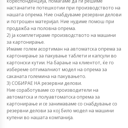
кореспонденција, помагаме да ги решиме
настанатите потешкотии при производството на
нашата опрема. Ние снабдуваме резервни делови
и потрошен материјал. Ние нудиме помош при
продажба на половна опрема.
2) ја комплетираме производството на машини
за картонирање.
Имаме голем асортиман на автоматска опрема за
картонирање за пакување таблети и капсули во
картонски кутии. На барање на клиентот, ќе го
избереме оптималниот модел на опрема за
саканата големина на пакувањето.
3) СОБИРАЕ НА резервни делови.
Ние соработуваме со производители на
автоматска и полуавтоматска опрема за
картонирање и се занимаваме со снабдување со
резервни делови за кој било модел на машини
купени во нашата компанија.