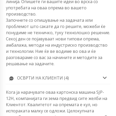
линија. Опишете ги вашите идеи во врска со
употребата на оваа опрема во вашето
производство.
Започнете со опишување на задачата или
проблемот што сакате да го решите, можеби ќе
понудиме не техничко, туку технолошко решение.
Секој ден се појавуваат нови типови опрема,
амбалажа, методи на индустриско производство
и технологии. Ние ќе ве водиме во ова и ќе
разговараме со вас за начините и методите за
решавање на задачите.
ОСВРТИ НА КЛИЕНТИ (4)
Кога ја нарачувате оваа картонска машина SJP-
12H, компанијата ги зема предвид сите желби на
Клиентот. Квалитетот на опремата е кул, но
испораката малку се одложи. Целокупната