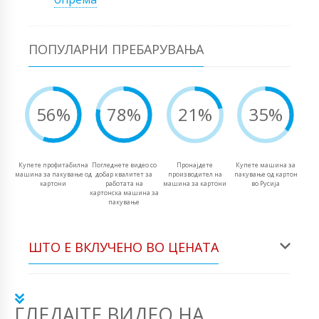
ПОПУЛАРНИ ПРЕБАРУВАЊА
56%
78%
21%
35%
Купете профитабилна
Погледнете видео со
Пронајдете
Купете машина за
машина за пакување од
добар квалитет за
производител на
пакување од картон
картони
работата на
машина за картони
во Русија
картонска машина за
пакување
ШТО Е ВКЛУЧЕНО ВО ЦЕНАТА
ГЛЕДАЈТЕ ВИДЕО НА