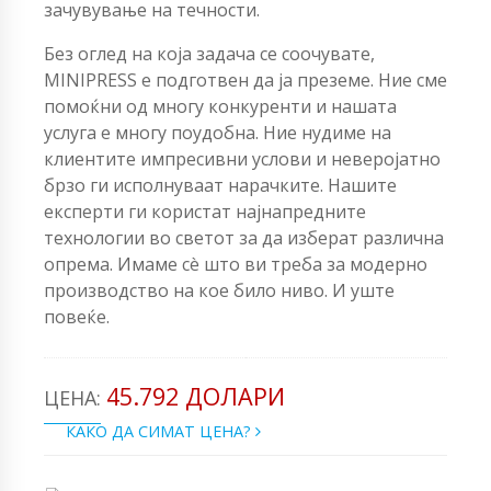
зачувување на течности.
Без оглед на која задача се соочувате,
MINIPRESS е подготвен да ја преземе. Ние сме
помоќни од многу конкуренти и нашата
услуга е многу поудобна. Ние нудиме на
клиентите импресивни услови и неверојатно
брзо ги исполнуваат нарачките. Нашите
експерти ги користат најнапредните
технологии во светот за да изберат различна
опрема. Имаме сè што ви треба за модерно
производство на кое било ниво. И уште
повеќе.
45.792 ДОЛАРИ
ЦЕНА:
КАКО ДА СИМАТ ЦЕНА?