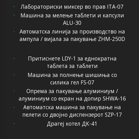
Лабораториски миксер во прав ITA-07
Машина за мелење таблети и капсули
ALU-30
Автоматска линија за производство на
ампула / вијала за пакување ZHM-250D
Притиснете LDY-1 за еднократна
таблета за таблети
Машина за полнење шишиња со
силика гел FS-07
Опрема за пакување алуминиум /
алуминиум со екран на допир SHWA-16
Автоматска машина за пакување на
пелети со двојно диспензерот SZP-17
Драгеј котел ДК-41