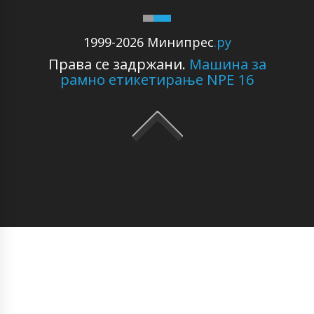
1999-2026 Минипрес
.ру
Права се задржани.
Машина за
рамно етикетирање NPE 16