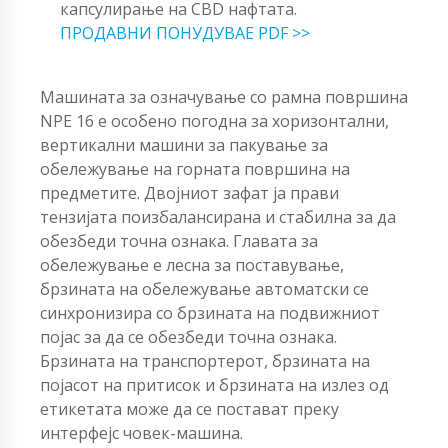
капсулирање на CBD нафтата.
ПРОДАВНИ ПОНУДУВАЕ PDF >>
Машината за означување со рамна површина
NPE 16 е особено погодна за хоризонтални,
вертикални машини за пакување за
обележување на горната површина на
предметите. Двојниот зафат ја прави
тензијата поизбалансирана и стабилна за да
обезбеди точна ознака. Главата за
обележување е лесна за поставување,
брзината на обележување автоматски се
синхронизира со брзината на подвижниот
појас за да се обезбеди точна ознака.
Брзината на транспортерот, брзината на
појасот на притисок и брзината на излез од
етикетата може да се постават преку
интерфејс човек-машина.