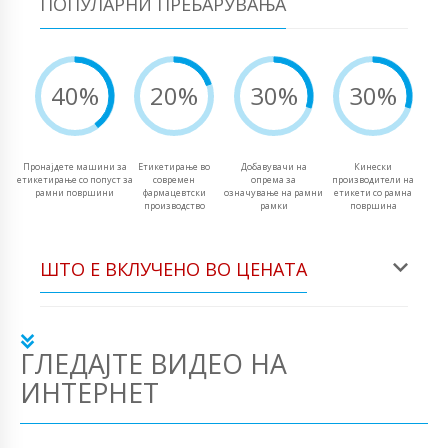
ПОПУЛАРНИ ПРЕБАРУВАЊА
40%
20%
30%
30%
Пронајдете машини за
Етикетирање во
Добавувачи на
Кинески
етикетирање со попуст за
современ
опрема за
производители на
рамни површини
фармацевтски
означување на рамни
етикети со рамна
производство
рамки
површина
ШТО Е ВКЛУЧЕНО ВО ЦЕНАТА
ГЛЕДАЈТЕ ВИДЕО НА
ИНТЕРНЕТ