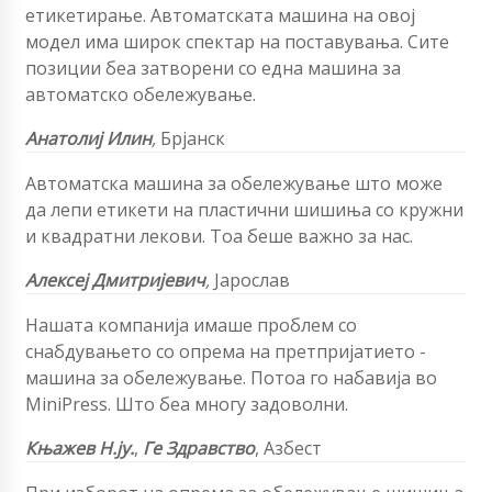
етикетирање. Автоматската машина на овој
модел има широк спектар на поставувања. Сите
позиции беа затворени со една машина за
автоматско обележување.
Анатолиј Илин
,
Брјанск
Автоматска машина за обележување што може
да лепи етикети на пластични шишиња со кружни
и квадратни лекови. Тоа беше важно за нас.
Алексеј Дмитријевич
,
Јарослав
Нашата компанија имаше проблем со
снабдувањето со опрема на претпријатието -
машина за обележување. Потоа го набавија во
MiniPress. Што беа многу задоволни.
Књажев Н.ју.
,
Ге Здравство
,
Азбест