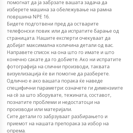
помогнат да ја забрзате вашата задача да
изберете машина за обележување на рамна
површина NPE 16.
Бидете подготвени пред да остварите
телефонски повик или да испратите барање од
страницата. Нашите експерти очекуваат да
добијат максимална количина детали од вас.
Направете список на она што го имате и што
конечно сакате да го добиете. Ако ни испратите
фотографија на слични производи, таквата
визуелизација ќе ви помогне да разберете.
Одлично е ако вашата порака ќе наведе
специфични параметри: означете ги димензиите
на сè за што зборувате, тежината, составот,
познатите проблеми и недостатоци на
производи или материјали.
Сите детали го забрзуваат разбирањето и
приемот на нашата препорака за избор на
опрема.