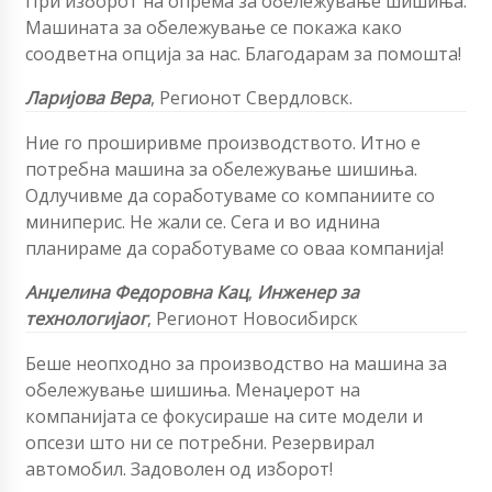
При изборот на опрема за обележување шишиња.
Машината за обележување се покажа како
соодветна опција за нас. Благодарам за помошта!
Ларијова Вера
,
Регионот Свердловск.
Ние го проширивме производството. Итно е
потребна машина за обележување шишиња.
Одлучивме да соработуваме со компаниите со
миниперис. Не жали се. Сега и во иднина
планираме да соработуваме со оваа компанија!
Анџелина Федоровна Кац
,
Инженер за
технологија
ог
, Регионот Новосибирск
Беше неопходно за производство на машина за
обележување шишиња. Менаџерот на
компанијата се фокусираше на сите модели и
опсези што ни се потребни. Резервирал
автомобил. Задоволен од изборот!