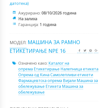
датотека)
Ажурирано:
08/10/2026 година
На залиха
Гаранција:
1 година
МАШИНА ЗА РАМНО
МОДЕЛ:
ЕТИКЕТИРАЊЕ NPE 16
Означено како:
Каталог на
опрема
Етикетирање
Налепница етикета
Опрема од Кина
Самолепливи етикети
Фармацевтска опрема
Вијали
Машина за
обележување
Етикета
Машина за
обележување