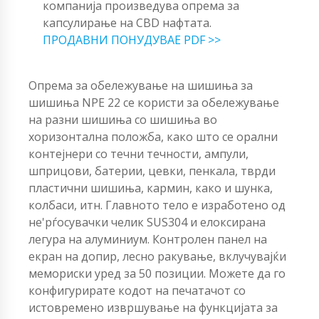
компанија произведува опрема за
капсулирање на CBD нафтата.
ПРОДАВНИ ПОНУДУВАЕ PDF >>
Опрема за обележување на шишиња за
шишиња NPE 22 се користи за обележување
на разни шишиња со шишиња во
хоризонтална положба, како што се орални
контејнери со течни течности, ампули,
шприцови, батерии, цевки, пенкала, тврди
пластични шишиња, кармин, како и шунка,
колбаси, итн. Главното тело е изработено од
не'рѓосувачки челик SUS304 и елоксирана
легура на алуминиум. Контролен панел на
екран на допир, лесно ракување, вклучувајќи
мемориски уред за 50 позиции. Можете да го
конфигурирате кодот на печатачот со
истовремено извршување на функцијата за