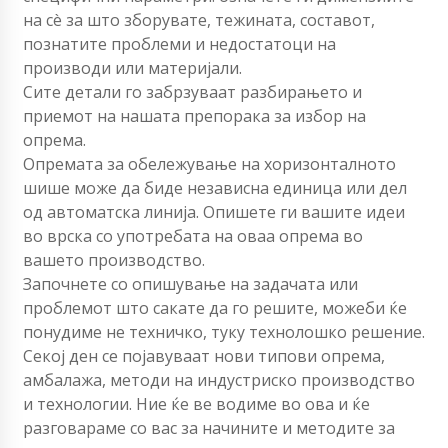
на сè за што зборувате, тежината, составот,
познатите проблеми и недостатоци на
производи или материјали.
Сите детали го забрзуваат разбирањето и
приемот на нашата препорака за избор на
опрема.
Опремата за обележување на хоризонталното
шише може да биде независна единица или дел
од автоматска линија. Опишете ги вашите идеи
во врска со употребата на оваа опрема во
вашето производство.
Започнете со опишување на задачата или
проблемот што сакате да го решите, можеби ќе
понудиме не техничко, туку технолошко решение.
Секој ден се појавуваат нови типови опрема,
амбалажа, методи на индустриско производство
и технологии. Ние ќе ве водиме во ова и ќе
разговараме со вас за начините и методите за