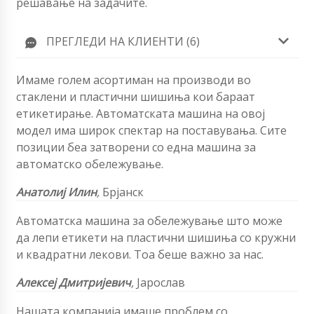
решавање на задачите.
ПРЕГЛЕДИ НА КЛИЕНТИ (6)
Имаме голем асортиман на производи во
стаклени и пластични шишиња кои бараат
етикетирање. Автоматската машина на овој
модел има широк спектар на поставувања. Сите
позиции беа затворени со една машина за
автоматско обележување.
Анатолиј Илин
,
Брјанск
Автоматска машина за обележување што може
да лепи етикети на пластични шишиња со кружни
и квадратни лекови. Тоа беше важно за нас.
Алексеј Дмитријевич
,
Јарослав
Нашата компанија имаше проблем со