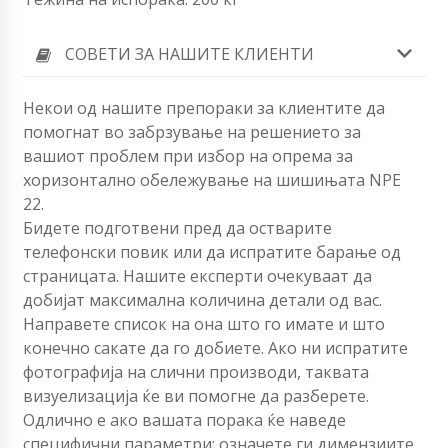
СОВЕТИ ЗА НАШИТЕ КЛИЕНТИ
Некои од нашите препораки за клиентите да
помогнат во забрзување на решението за
вашиот проблем при избор на опрема за
хоризонтално обележување на шишињата NPE
22.
Бидете подготвени пред да остварите
телефонски повик или да испратите барање од
страницата. Нашите експерти очекуваат да
добијат максимална количина детали од вас.
Направете список на она што го имате и што
конечно сакате да го добиете. Ако ни испратите
фотографија на слични производи, таквата
визуелизација ќе ви помогне да разберете.
Одлично е ако вашата порака ќе наведе
специфични параметри: означете ги димензиите