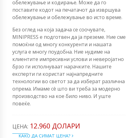
обележување и кодирање. Може да го
поставите кодот на печатачот да извршува
обележување и обележување во исто време.
Без оглед на која задача се соочувате,
MINIPRESS е подготвен да ја преземе. Ние сме
помоќни од многу конкуренти и нашата
услуга е многу поудобна. Ние нудиме на
клиентите импресивни услови и неверојатно
брзо ги исполнуваат нарачките. Нашите
експерти ги користат најнапредните
технологии во светот за да изберат различна
опрема. Имаме сè што ви треба за модерно
производство на кое било ниво. И уште
повеќе.
12.960 ДОЛАРИ
ЦЕНА:
КАКО ДА СИМАТ ЦЕНА?