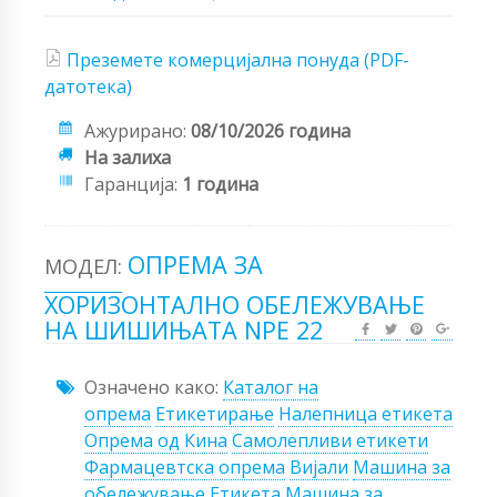
Преземете комерцијална понуда (PDF-
датотека)
Ажурирано:
08/10/2026 година
На залиха
Гаранција:
1 година
ОПРЕМА ЗА
МОДЕЛ:
ХОРИЗОНТАЛНО ОБЕЛЕЖУВАЊЕ
НА ШИШИЊАТА NPE 22
Означено како:
Каталог на
опрема
Етикетирање
Налепница етикета
Опрема од Кина
Самолепливи етикети
Фармацевтска опрема
Вијали
Машина за
обележување
Етикета
Машина за