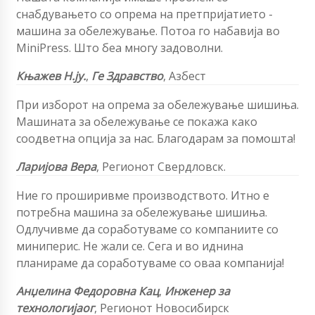
снабдувањето со опрема на претпријатието -
машина за обележување. Потоа го набавија во
MiniPress. Што беа многу задоволни.
Књажев Н.ју.
,
Ге Здравство
,
Азбест
При изборот на опрема за обележување шишиња.
Машината за обележување се покажа како
соодветна опција за нас. Благодарам за помошта!
Ларијова Вера
,
Регионот Свердловск.
Ние го проширивме производството. Итно е
потребна машина за обележување шишиња.
Одлучивме да соработуваме со компаниите со
миниперис. Не жали се. Сега и во иднина
планираме да соработуваме со оваа компанија!
Анџелина Федоровна Кац
,
Инженер за
технологија
ог
, Регионот Новосибирск