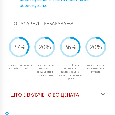
обележување
ПОПУЛАРНИ ПРЕБАРУВАЊА
37%
20%
36%
20%
Пронајдете машини за
Етикетирање во
Купете ефтина
Комплетен сет на
продажба на етикети
современ
опрема за
производство по
фармацевтски
обележување на
етикета
производство
кружни шишиња во
Русија
ШТО Е ВКЛУЧЕНО ВО ЦЕНАТА