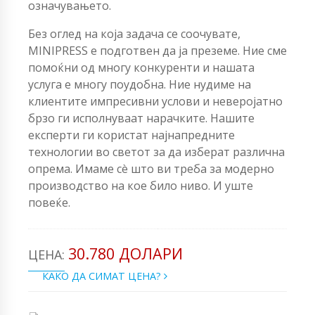
означувањето.
Без оглед на која задача се соочувате,
MINIPRESS е подготвен да ја преземе. Ние сме
помоќни од многу конкуренти и нашата
услуга е многу поудобна. Ние нудиме на
клиентите импресивни услови и неверојатно
брзо ги исполнуваат нарачките. Нашите
експерти ги користат најнапредните
технологии во светот за да изберат различна
опрема. Имаме сè што ви треба за модерно
производство на кое било ниво. И уште
повеќе.
30.780 ДОЛАРИ
ЦЕНА:
КАКО ДА СИМАТ ЦЕНА?