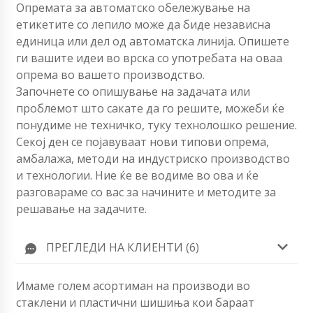
Опремата за автоматско обележување на
етикетите со лепило може да биде независна
единица или дел од автоматска линија. Опишете
ги вашите идеи во врска со употребата на оваа
опрема во вашето производство.
Започнете со опишување на задачата или
проблемот што сакате да го решите, можеби ќе
понудиме не техничко, туку технолошко решение.
Секој ден се појавуваат нови типови опрема,
амбалажа, методи на индустриско производство
и технологии. Ние ќе ве водиме во ова и ќе
разговараме со вас за начините и методите за
решавање на задачите.
ПРЕГЛЕДИ НА КЛИЕНТИ (6)
Имаме голем асортиман на производи во
стаклени и пластични шишиња кои бараат