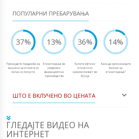
ПОПУЛАРНИ ПРЕБАРУВАЊА
37%
13%
36%
14%
Пронајдете продажба на
Етикетирање во
Купете ефтини
Како да организирате
машини за етикета со
современ
етикети со
бизнис за
лепак со попусти
фармацевтски
самолепливост во
етикетирање?
производство
Русија
ШТО Е ВКЛУЧЕНО ВО ЦЕНАТА
ГЛЕДАЈТЕ ВИДЕО НА
ИНТЕРНЕТ