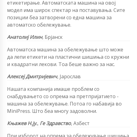
етикетирање. Автоматската машина на овој
модел има широк спектар на поставувања. Сите
позиции беа затворени со една машина за
автоматско обележување.
Анатолиј Илин
,
Брјанск
Автоматска машина за обележување што може
да лепи етикети на пластични шишиња со кружни
и квадратни лекови. Тоа беше важно за нас.
Алексеј Дмитријевич
,
Јарослав
Нашата компанија имаше проблем со
снабдувањето со опрема на претпријатието -
машина за обележување. Потоа го набавија во
MiniPress. Што беа многу задоволни.
Књажев Н.ју.
,
Ге Здравство
,
Азбест
При изборот на опрема за обележување шишиња.