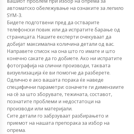
вашиот проблем при избор на опрема за
автоматско обележување на ознаките за лепило
SYM-3.
Бидете подготвени пред да остварите
телефонски повик или да испратите барање од
страницата. Нашите експерти очекуваат да
добијат максимална количина детали од вас.
Направете список на она што го имате и што
конечно сакате да го добиете. Ако ни испратите
фотографија на слични производи, таквата
визуелизација ќе ви помогне да разберете.
Одлично е ако вашата порака ќе наведе
специфични параметри: означете ги димензиите
на сè за што зборувате, тежината, составот,
познатите проблеми и недостатоци на
производи или материјали.
Сите детали го забрзуваат разбирањето и
приемот на нашата препорака за избор на
опрема.