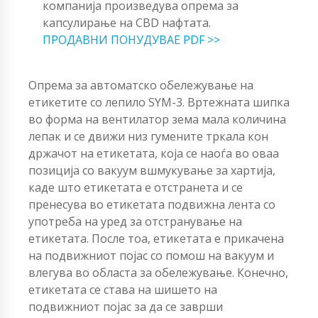
компанија произведува опрема за
капсулирање на CBD нафтата.
ПРОДАВНИ ПОНУДУВАЕ PDF >>
Опрема за автоматско обележување на
етикетите со лепило SYM-3. Вртежната шипка
во форма на вентилатор зема мала количина
лепак и се движи низ гумените тркала кон
држачот на етикетата, која се наоѓа во оваа
позиција со вакуум вшмукување за хартија,
каде што етикетата е отстранета и се
пренесува во етикетата подвижна лента со
употреба на уред за отстранување на
етикетата. После тоа, етикетата е прикачена
на подвижниот појас со помош на вакуум и
влегува во областа за обележување. Конечно,
етикетата се става на шишето на
подвижниот појас за да се заврши