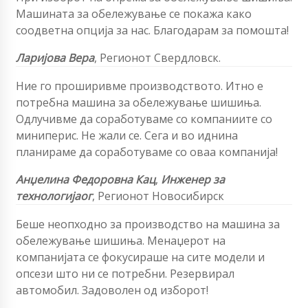
Машината за обележување се покажа како
соодветна опција за нас. Благодарам за помошта!
Ларијова Вера
,
Регионот Свердловск.
Ние го проширивме производството. Итно е
потребна машина за обележување шишиња.
Одлучивме да соработуваме со компаниите со
миниперис. Не жали се. Сега и во иднина
планираме да соработуваме со оваа компанија!
Анџелина Федоровна Кац
,
Инженер за
технологија
ог
, Регионот Новосибирск
Беше неопходно за производство на машина за
обележување шишиња. Менаџерот на
компанијата се фокусираше на сите модели и
опсези што ни се потребни. Резервирал
автомобил. Задоволен од изборот!