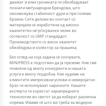
движат и електрониката ги обезбедуваат
познати меѓународни брендови, што
овозможува стабилност дури и при големи
брзини. Сите делови во контакт со
материјали се изработени од високо
квалитетен не'рѓосувачки челик во
согласност со GMP стандардот.
Производството со висок квалитет
обезбедува и колектор за прашина.
Без оглед на која задача се соочувате,
MINIPRESS е подготвен да ја преземе. Ние сме
помоќни од многу конкуренти и нашата
услуга е многу поудобна. Ние нудиме на
клиентите импресивни услови и неверојатно
брзо ги исполнуваат нарачките. Нашите
експерти ги користат најнапредните
технологии во светот за да изберат различна
опрема. Имаме сè што ви треба за модерно