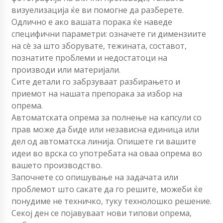
визуелизација ќе ви помогне да разберете.
Одлично е ако вашата порака ќе наведе
специфични параметри: означете ги димензиите
на сè за што зборувате, тежината, составот,
познатите проблеми и недостатоци на
производи или материјали.
Сите детали го забрзуваат разбирањето и
приемот на нашата препорака за избор на
опрема.
Автоматската опрема за полнење на капсули со
прав може да биде или независна единица или
дел од автоматска линија. Опишете ги вашите
идеи во врска со употребата на оваа опрема во
вашето производство.
Започнете со опишување на задачата или
проблемот што сакате да го решите, можеби ќе
понудиме не техничко, туку технолошко решение.
Секој ден се појавуваат нови типови опрема,