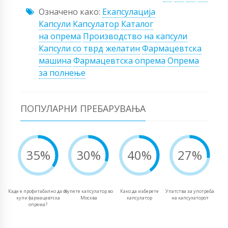
Означено како:
Екапсулација
Капсули
Капсулатор
Каталог
на опрема
Производство на капсули
Капсули со тврд желатин
Фармацевтска
машина
Фармацевтска опрема
Опрема
за полнење
ПОПУЛАРНИ ПРЕБАРУВАЊА
35%
30%
40%
27%
Каде е профитабилно да се
Купете капсулатор во
Како да изберете
Упатства за употреба
купи фармацевтска
Москва
капсулатор
на капсулаторот
опрема?