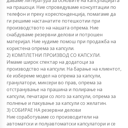
даваме литература за основите на капсулацијата
на прашоци. Ние спроведуваме консултации по
телефон и преку кореспонденција, помагаме да
ги решиме настанатите потешкотии при
производството на нашата опрема. Ние
снабдуваме резервни делови и потрошен
материјал. Ние нудиме помош при продажба на
користена опрема за капсули.
2) КОМПЛЕТНИ ПРОИЗВОД СО КАПСУЛИ.
Имаме широк спектар на додатоци за
производство на капсули. На барање на клиентот,
ќе избереме модел на опрема за капсули,
гранулатори, миксери во прав, опрема за
отстранување на прашина и полирање на
капсули, печатари со лого за капсули, опрема за
полнење и пакување за капсули со желатин.
3) СОБИРАЕ НА резервни делови
Ние соработуваме со производители на
автоматски и полуавтоматски капсулатори и се