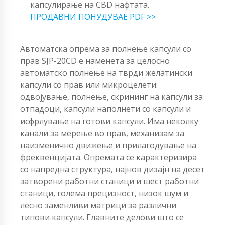
капсулирање на CBD нафтата.
ПРОДАВНИ ПОНУДУВАЕ PDF >>
Автоматска опрема за полнење капсули со
прав SJP-20CD е наменета за целосно
автоматско полнење на тврди желатински
капсули со прав или микроцелети:
одвојување, полнење, скрининг на капсули за
отпадоци, капсули наполнети со капсули и
исфрлување на готови капсули. Има неколку
канали за мерење во прав, механизам за
наизменично движење и прилагодување на
фреквенцијата. Опремата се карактеризира
со напредна структура, најнов дизајн на десет
затворени работни станици и шест работни
станици, голема прецизност, низок шум и
лесно заменливи матрици за различни
типови капсули. Главните делови што се