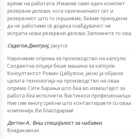
време на работата. Имавме само еден комплет
резервни делови, кога оригиналниот сет и
резервниот што го скршивме, бевме принудени
да не работиме сè додека снабдувачот не
испрати нови резервни делови. Запомнете го ова.
Седегов Дмитриј,
Јакутск
Нарачавме опрема за производство на капсули.
Соодветна опција беше машина за капсули.
Консултантот Роман Цибулски, јасно ја објасни
целата технологија на производство на оваа
опрема. Сите барања што беа во извештајот за
работа беа исполнети. Вистински професионалци.
Ние сме многу среќни што контактиравте со оваа
компанија. Ви благодарам!
Дегтин А.
,
Виш специјалист за набавки
,
Владикавказ