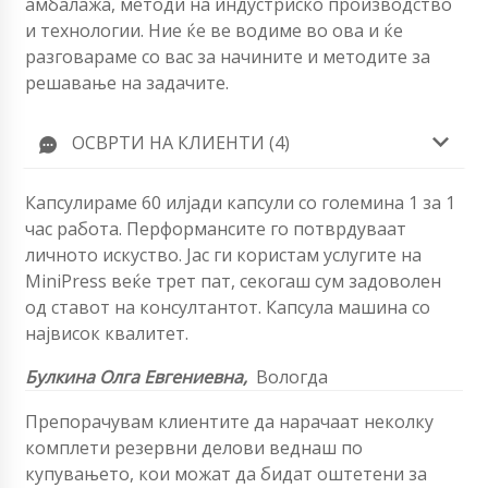
амбалажа, методи на индустриско производство
и технологии. Ние ќе ве водиме во ова и ќе
разговараме со вас за начините и методите за
решавање на задачите.
ОСВРТИ НА КЛИЕНТИ (4)
Капсулираме 60 илјади капсули со големина 1 за 1
час работа. Перформансите го потврдуваат
личното искуство. Јас ги користам услугите на
MiniPress веќе трет пат, секогаш сум задоволен
од ставот на консултантот. Капсула машина со
највисок квалитет.
Булкина Олга Евгениевна,
Вологда
Препорачувам клиентите да нарачаат неколку
комплети резервни делови веднаш по
купувањето, кои можат да бидат оштетени за