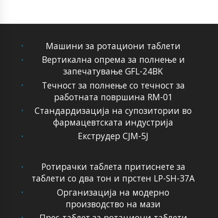
Машини за ротациони таблети
Вертикална опрема за полнење и
запечатување GFL-24BK
Течност за полнење со течност за
работната површина RM-01
Стандардизација на супозитории во
фармацевтската индустрија
Екструдер CJM-5J
Ротирачки таблета притиснете за
таблети со два тон и прстен LP-SH-37A
Организација на модерно
производство на мази
Прес-таблет за ротациони таблети