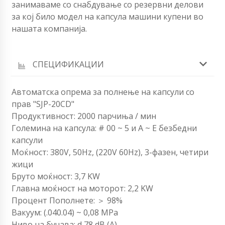
занимаваме со снабдување со резервни делови
за кој било модел на капсула машини купени во
нашата компанија.
СПЕЦИФИКАЦИИ
Автоматска опрема за полнење на капсули со
прав "SJP-20CD"
Продуктивност: 2000 парчиња / мин
Големина на капсула: # 00 ~ 5 и A ~ E безбедни
капсули
Моќност: 380V, 50Hz, (220V 60Hz), 3-фазен, четири
жици
Бруто моќност: 3,7 KW
Главна моќност на моторот: 2,2 KW
Процент Пополнете: ＞ 98%
Вакуум: (.040.04) ~ 0,08 MPa
Ниво на бучава: d 78 dB (A)