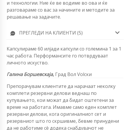
и технологии. Ние ќе ве водиме во ова и ќе
разговараме со вас за начините и методите за
решавање на задачите.
ПРЕГЛЕДИ НА КЛИЕНТИ (5)
Капсулираме 60 илјади капсули со големина 1 за 1
час работа. Перформансите го потврдуваат
личното искуство.
Галина Боршевскаја,
Град Вол Volски
Препорачувам клиентите да нарачаат неколку
комплети резервни делови веднаш по
купувањето, кои можат да бидат оштетени за
време на работата. Имавме само еден комплет
резервни делови, кога оригиналниот сет и
резервниот што го скршивме, бевме принудени
да не работиме сè додека снабдувачот не