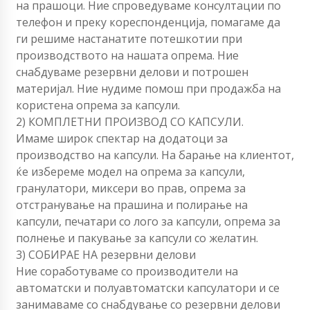
на прашоци. Ние спроведуваме консултации по
телефон и преку кореспонденција, помагаме да
ги решиме настанатите потешкотии при
производството на нашата опрема. Ние
снабдуваме резервни делови и потрошен
материјал. Ние нудиме помош при продажба на
користена опрема за капсули.
2) КОМПЛЕТНИ ПРОИЗВОД СО КАПСУЛИ.
Имаме широк спектар на додатоци за
производство на капсули. На барање на клиентот,
ќе избереме модел на опрема за капсули,
гранулатори, миксери во прав, опрема за
отстранување на прашина и полирање на
капсули, печатари со лого за капсули, опрема за
полнење и пакување за капсули со желатин.
3) СОБИРАЕ НА резервни делови
Ние соработуваме со производители на
автоматски и полуавтоматски капсулатори и се
занимаваме со снабдување со резервни делови