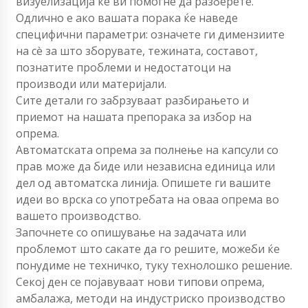
визуелизација ќе ви помогне да разберете.
Одлично е ако вашата порака ќе наведе
специфични параметри: означете ги димензиите
на сè за што зборувате, тежината, составот,
познатите проблеми и недостатоци на
производи или материјали.
Сите детали го забрзуваат разбирањето и
приемот на нашата препорака за избор на
опрема.
Автоматската опрема за полнење на капсули со
прав може да биде или независна единица или
дел од автоматска линија. Опишете ги вашите
идеи во врска со употребата на оваа опрема во
вашето производство.
Започнете со опишување на задачата или
проблемот што сакате да го решите, можеби ќе
понудиме не техничко, туку технолошко решение.
Секој ден се појавуваат нови типови опрема,
амбалажа, методи на индустриско производство