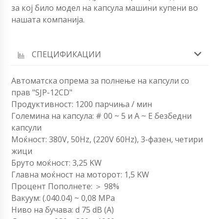
за кој било модел на капсула машини купени во
нашата компанија.
СПЕЦИФИКАЦИИ
Автоматска опрема за полнење на капсули со
прав "SJP-12CD"
Продуктивност: 1200 парчиња / мин
Големина на капсула: # 00 ~ 5 и A ~ E безбедни
капсули
Моќност: 380V, 50Hz, (220V 60Hz), 3-фазен, четири
жици
Бруто моќност: 3,25 KW
Главна моќност на моторот: 1,5 KW
Процент Пополнете: ＞ 98%
Вакуум: (.040.04) ~ 0,08 MPa
Ниво на бучава: d 75 dB (A)