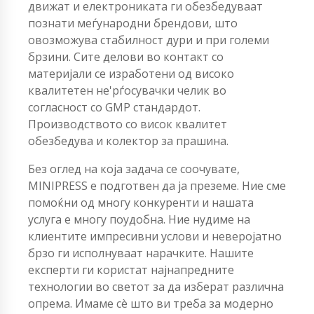
движат и електрониката ги обезбедуваат
познати меѓународни брендови, што
овозможува стабилност дури и при големи
брзини. Сите делови во контакт со
материјали се изработени од високо
квалитетен не'рѓосувачки челик во
согласност со GMP стандардот.
Производството со висок квалитет
обезбедува и колектор за прашина.
Без оглед на која задача се соочувате,
MINIPRESS е подготвен да ја преземе. Ние сме
помоќни од многу конкуренти и нашата
услуга е многу поудобна. Ние нудиме на
клиентите импресивни услови и неверојатно
брзо ги исполнуваат нарачките. Нашите
експерти ги користат најнапредните
технологии во светот за да изберат различна
опрема. Имаме сè што ви треба за модерно