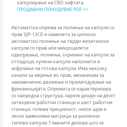
капсулирање на CBD нафтата.
ПРОДАВНИ ПОНУДУВАЕ PDF >>
Автоматска опрема за полнење на капсули со
прав SJP-12CD е наменета за целосно
автоматско полнење на тврди желатински
капсули со прав или микроцелети:
одвојување, полнење, скрининг на капсули за
отпадоци, купени капсули наполнети и
исфрлање на готови капсули. Има неколку
канали за мерење во прав, механизам за
наизменично движење и прилагодување на
фреквенцијата. Опремата се карактеризира
со напредна структура, најнов дизајн на десет
затворени работни станици и шест работни
станици, голема прецизност, низок шум и
лесно заменливи матрици за различни
типови капсули. Главните делови што се