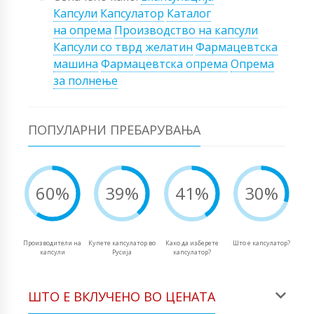
Капсули
Капсулатор
Каталог
на опрема
Производство на капсули
Капсули со тврд желатин
Фармацевтска
машина
Фармацевтска опрема
Опрема
за полнење
ПОПУЛАРНИ ПРЕБАРУВАЊА
60%
39%
41%
30%
Производители на
Купете капсулатор во
Како да изберете
Што е капсулатор?
капсули
Русија
капсулатор?
ШТО Е ВКЛУЧЕНО ВО ЦЕНАТА