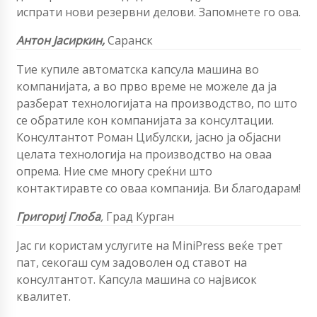
испрати нови резервни делови. Запомнете го ова.
Антон Јасиркин,
Саранск
Тие купиле автоматска капсула машина во
компанијата, а во прво време не можеле да ја
разберат технологијата на производство, по што
се обратиле кон компанијата за консултации.
Консултантот Роман Цибулски, јасно ја објасни
целата технологија на производство на оваа
опрема. Ние сме многу среќни што
контактиравте со оваа компанија. Ви благодарам!
Григориј Глоба
,
Град Курган
Јас ги користам услугите на MiniPress веќе трет
пат, секогаш сум задоволен од ставот на
консултантот. Капсула машина со највисок
квалитет.