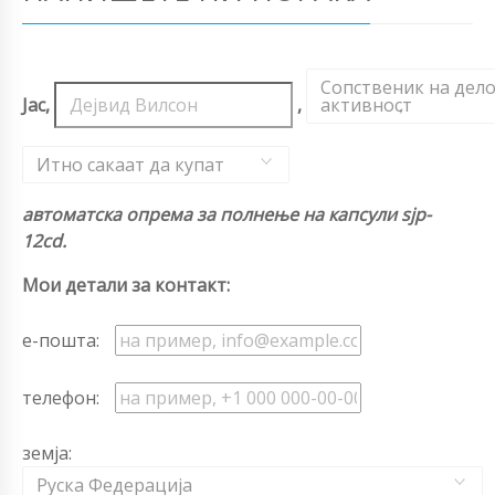
Сопственик на дел
Јас,
,
активност
,
Итно сакаат да купат
автоматска опрема за полнење на капсули sjp-
12cd.
Мои детали за контакт:
е-пошта:
телефон:
земја:
Руска Федерација