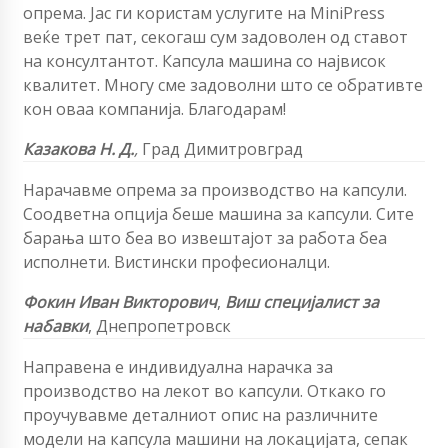
опрема. Јас ги користам услугите на MiniPress
веќе трет пат, секогаш сум задоволен од ставот
на консултантот. Капсула машина со највисок
квалитет. Многу сме задоволни што се обративте
кон оваа компанија. Благодарам!
Казакова Н. Д.
,
Град Димитровград
Нарачавме опрема за производство на капсули.
Соодветна опција беше машина за капсули. Сите
барања што беа во извештајот за работа беа
исполнети. Вистински професионалци.
Фокин Иван Викторович
,
Виш специјалист за
набавки
, Днепропетровск
Направена е индивидуална нарачка за
производство на лекот во капсули. Откако го
проучувавме деталниот опис на различните
модели на капсула машини на локацијата, сепак