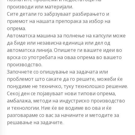
производи или материјали.
Сите детали го забрзуваат разбирањето и
приемот на нашата препорака за избор на
опрема.
Автоматска машина за полнење на капсули може
да биде или независна единица или дел од
автоматска линија. Опишете ги вашите идеи во
врска со употребата на оваа опрема во вашето
производство.
Започнете со опишување на задачата или
проблемот што сакате да го решите, можеби ќе
понудиме не техничко, туку технолошко решение.
Секој ден се појавуваат нови типови опрема,
амбалажа, методи на индустриско производство
и технологии. Ние ќе ве водиме во ова и ќе
разговараме со вас за начините и методите за
решавање на задачите.