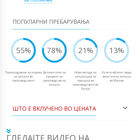
ПОПУЛАРНИ ПРЕБАРУВАЊА
55%
78%
21%
13%
Прилагодување на опрема
Детален опис на
Нови методи на
Купете ефтини тврди
за капсули во
процесот на
капсулација на
желатински капсули
производството
производство на
прашоци во
во Москва
капсули
производството во
Русија
ШТО Е ВКЛУЧЕНО ВО ЦЕНАТА
ГЛЕДАЈТЕ ВИДЕО НА