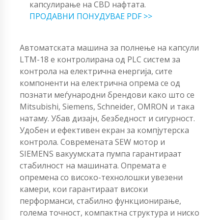
капсулирање на CBD нафтата.
ПРОДАВНИ ПОНУДУВАЕ PDF >>
Автоматската машина за полнење на капсули
LTM-18 е контролирана од PLC систем за
контрола на електрична енергија, сите
компоненти на електрична опрема се од
познати меѓународни брендови како што се
Mitsubishi, Siemens, Schneider, OMRON и така
натаму. Убав дизајн, безбедност и сигурност.
Удобен и ефективен екран за компјутерска
контрола. Современата SEW мотор и
SIEMENS вакуумската пумпа гарантираат
стабилност на машината. Опремата е
опремена со високо-технолошки увезени
камери, кои гарантираат високи
перформанси, стабилно функционирање,
голема точност, компактна структура и ниско