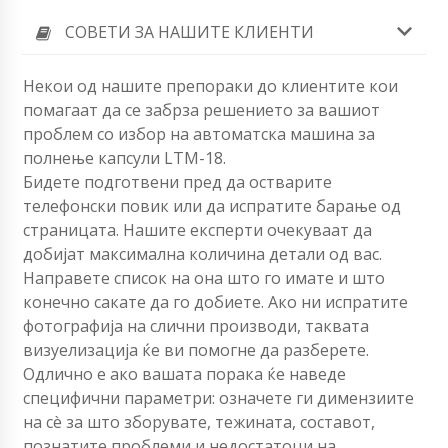
СОВЕТИ ЗА НАШИТЕ КЛИЕНТИ
Некои од нашите препораки до клиентите кои
помагаат да се забрза решението за вашиот
проблем со избор на автоматска машина за
полнење капсули LTM-18.
Бидете подготвени пред да остварите
телефонски повик или да испратите барање од
страницата. Нашите експерти очекуваат да
добијат максимална количина детали од вас.
Направете список на она што го имате и што
конечно сакате да го добиете. Ако ни испратите
фотографија на слични производи, таквата
визуелизација ќе ви помогне да разберете.
Одлично е ако вашата порака ќе наведе
специфични параметри: означете ги димензиите
на сè за што зборувате, тежината, составот,
познатите проблеми и недостатоци на