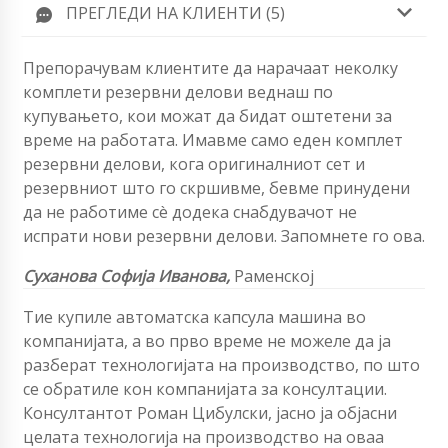
ПРЕГЛЕДИ НА КЛИЕНТИ (5)
Препорачувам клиентите да нарачаат неколку
комплети резервни делови веднаш по
купувањето, кои можат да бидат оштетени за
време на работата. Имавме само еден комплет
резервни делови, кога оригиналниот сет и
резервниот што го скршивме, бевме принудени
да не работиме сè додека снабдувачот не
испрати нови резервни делови. Запомнете го ова.
Суханова Софија Иванова,
Раменској
Тие купиле автоматска капсула машина во
компанијата, а во прво време не можеле да ја
разберат технологијата на производство, по што
се обратиле кон компанијата за консултации.
Консултантот Роман Цибулски, јасно ја објасни
целата технологија на производство на оваа