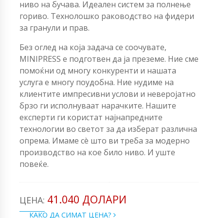
ниво на бучава. Идеален систем за полнење
гориво. Технолошко раководство на фидери
за гранули и прав.
Без оглед на која задача се соочувате,
MINIPRESS е подготвен да ја преземе. Ние сме
помоќни од многу конкуренти и нашата
услуга е многу поудобна. Ние нудиме на
клиентите импресивни услови и неверојатно
брзо ги исполнуваат нарачките. Нашите
експерти ги користат најнапредните
технологии во светот за да изберат различна
опрема. Имаме сè што ви треба за модерно
производство на кое било ниво. И уште
повеќе.
41.040 ДОЛАРИ
ЦЕНА:
КАКО ДА СИМАТ ЦЕНА?