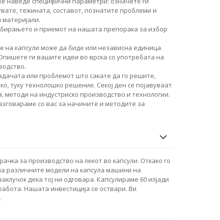
ќе наведе специфични параметри: означете ги
увате, тежината, составот, познатите проблеми и
 материјали.
збирањето и приемот на нашата препорака за избор
 на капсули може да биде или независна единица
 Опишете ги вашите идеи во врска со употребата на
водство.
дачата или проблемот што сакате да го решите,
о, туку технолошко решение. Секој ден се појавуваат
, методи на индустриско производство и технологии.
разговараме со вас за начините и методите за
ачка за производство на лекот во капсули. Откако го
а различните модели на капсула машини на
заклучок дека тој ни одговара. Капсулираме 60 илјади
 работа. Нашата инвестиција се оствари. Ви
.