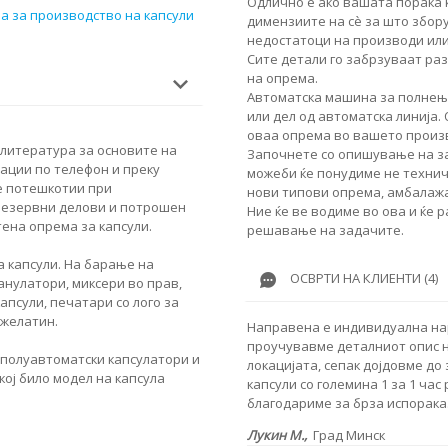
Одлично е ако вашата порака 
а за производство на капсули
димензиите на сè за што збор
недостатоци на производи или
Сите детали го забрзуваат ра
на опрема.
Автоматска машина за полнење
или дел од автоматска линија.
оваа опрема во вашето произ
 литература за основите на
Започнете со опишување на за
ации по телефон и преку
можеби ќе понудиме не техничк
е потешкотии при
нови типови опрема, амбалажа
резервни делови и потрошен
Ние ќе ве водиме во ова и ќе 
ена опрема за капсули.
решавање на задачите.
 капсули. На барање на
ОСВРТИ НА КЛИЕНТИ (4)
анулатори, миксери во прав,
псули, печатари со лого за
 желатин.
Направена е индивидуална нар
проучувавме деталниот опис н
 полуавтоматски капсулатори и
локацијата, сепак дојдовме до 
ој било модел на капсула
капсули со големина 1 за 1 час
благодариме за брза испорака
Лукин М.,
Град Минск