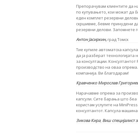
Препорачувам клиентите да н
по купувањето, кои можат да 
еден комплет резервни делови,
скршивме, бевме принудени да
резервни делови. Запомнете г
Антон Јасиркин,
град Томск
Тие купиле автоматска капсул
да ја разберат технологијата 
за консултации. Консултантот Р
производство на оваа опрема.
компанија. Ви благодарам!
Кравченко Мирослав Григорие
Нарачавме опрема за производ
капсули. Сите барања што беа 
користам услугите на MiniPress
консултантот. Капсула машина 
Зикова Кира
,
Виш специјалист з