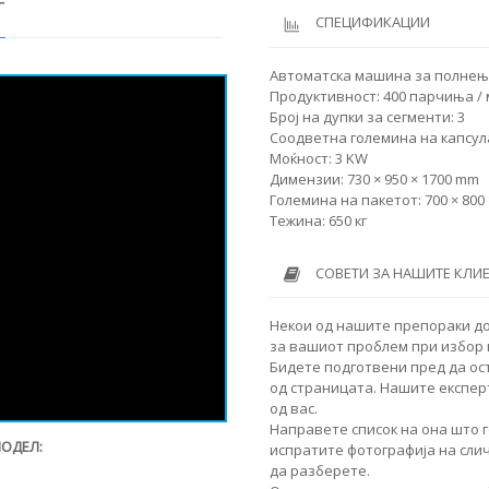
Т
СПЕЦИФИКАЦИИ
Автоматска машина за полнење
Продуктивност: 400 парчиња /
Број на дупки за сегменти: 3
Соодветна големина на капсула
Моќност: 3 KW
Димензии: 730 × 950 × 1700 mm
Големина на пакетот: 700 × 800 
Тежина: 650 кг
СОВЕТИ ЗА НАШИТЕ КЛИ
Некои од нашите препораки д
за вашиот проблем при избор 
Бидете подготвени пред да ос
од страницата. Нашите експер
од вас.
Направете список на она што г
МОДЕЛ:
испратите фотографија на сли
да разберете.