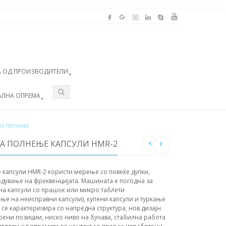
 ОД ПРОИЗВОДИТЕЛИ
АЛНА ОПРЕМА
ЗА ПОЛНЕЊЕ
А ПОЛНЕЊЕ КАПСУЛИ HMR-2
 капсули HMR-2 користи мерење со повеќе дупки,
ување на фреквенцијата. Машината е погодна за
на капсули со прашок или микро таблети
ање на неисправни капсули), купени капсули и туркање
 се карактеризира со напредна структура, нов дизајн
орени позиции, ниско ниво на бучава, стабилна работа