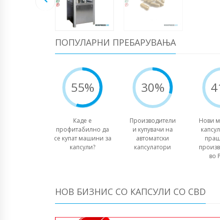
ПОПУЛАРНИ ПРЕБАРУВАЊА
55%
30%
4
Каде е
Производители
Нови м
профитабилно да
и купувачи на
капсул
се купат машини за
автоматски
праш
капсули?
капсулатори
произв
во 
НОВ БИЗНИС СО КАПСУЛИ СО CBD