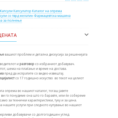
Капсули
Капсулатор
Каталог на опрема
сули со тврд желатин
Фармацевтска машина
а за полнење
ЦЕНАТА
ање
вашиот проблем и детална дискусија за решенијата
водителот и
разговор
со избраниот добавувач.
нтот, шема на плаќање и време на достава.
ема
пред да испратите со видео-извештај.
ецијалист
со 17 годишно искуство
во текот на целиот
та опрема во нашиот каталог, тогаш јавете
 ви го понудиме она што го баравте, или ќе собереме
амо за технички карактеристики, туку и за цена.
а нашите услуги при следното купување во нашиот
ерливи добавувачи со долгогодишен углед.