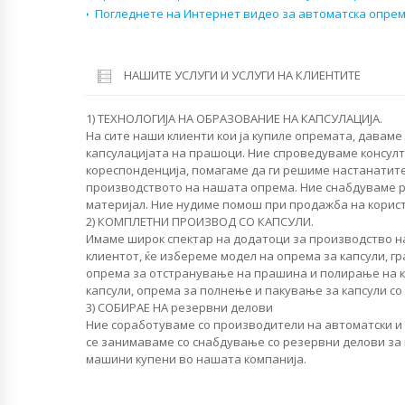
Погледнете на Интернет видео за автоматска опрем
НАШИТЕ УСЛУГИ И УСЛУГИ НА КЛИЕНТИТЕ
1) ТЕХНОЛОГИЈА НА ОБРАЗОВАНИЕ НА КАПСУЛАЦИЈА.
На сите наши клиенти кои ја купиле опремата, даваме
капсулацијата на прашоци. Ние спроведуваме консулт
кореспонденција, помагаме да ги решиме настанатит
производството на нашата опрема. Ние снабдуваме 
материјал. Ние нудиме помош при продажба на корист
2) КОМПЛЕТНИ ПРОИЗВОД СО КАПСУЛИ.
Имаме широк спектар на додатоци за производство на
клиентот, ќе избереме модел на опрема за капсули, гр
опрема за отстранување на прашина и полирање на ка
капсули, опрема за полнење и пакување за капсули со
3) СОБИРАЕ НА резервни делови
Ние соработуваме со производители на автоматски и
се занимаваме со снабдување со резервни делови за к
машини купени во нашата компанија.