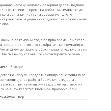
арачаат неколку комплети резервни делови веднаш
бидат оштетени за време на работата. Имавме само
 кога оригиналниот сет и резервниот што го
 не работиме сè додека снабдувачот не испрати нови
о ова.
а машина во компанијата, а во прво време не можеле
на производство, по што се обратиле кон компанијата
оман Цибулски, јасно ја објасни целата технологија на
 Ние сме многу среќни што контактиравте со оваа
вич
,
Чебоксари
ство на капсули. Соодветна опција беше машина за
во извештајот за работа беа исполнети. Јас ги
 веќе трет пат, секогаш сум задоволен од ставот на
со највисок квалитет. Вистински професионалци.
а набавки
, Твер