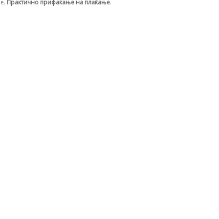
ње.
Практично прифаќање на плаќање
.