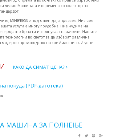
делови од опремата во контакт со прав се изработени
чки челик. Машината е опремена со колектор за
тандардот.
очите, MINIPRESS е подготвен да ја преземе. Ние сме
ашата услуга е многу поудобна. Ние нудиме на
еверојатно брзо ги исполнуваат нарачките. Нашите
те технологии во светот за да изберат различна
а модерно производство на кое било ниво. И уште
РИ
КАКО ДА СИМАТ ЦЕНА?
на понуда (PDF-датотека)
на
А МАШИНА ЗА ПОЛНЕЊЕ