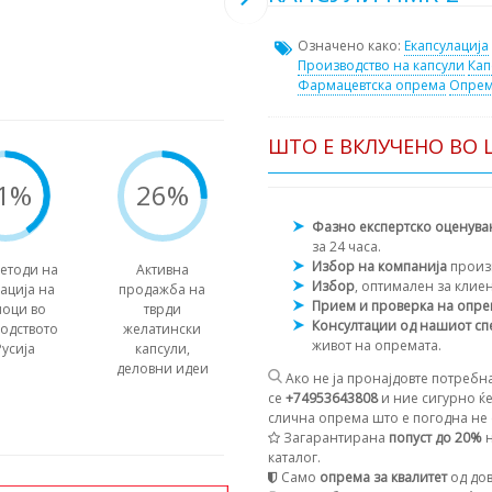
Означено како:
Екапсулација
Производство на капсули
Кап
Фармацевтска опрема
Опрем
ШТО Е ВКЛУЧЕНО ВО 
1%
26%
Фазно експертско оценув
за 24 часа.
Избор на компанија
произ
етоди на
Активна
Избор
, оптимален за клие
ација на
продажба на
Прием и проверка на опр
оци во
тврди
Консултации од нашиот сп
одството
желатински
живот на опремата.
Русија
капсули,
деловни идеи
Ако не ја пронајдовте потребна
се
+74953643808
и ние сигурно ќе
слична опрема што е погодна не с
Загарантирана
попуст до 20%
н
каталог.
Само
опрема за квалитет
од дов