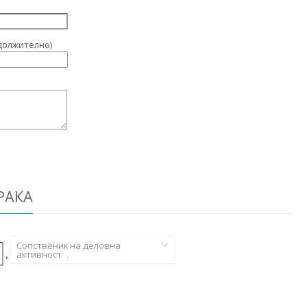
должително)
РАКА
Сопственик на деловна
,
активност
,