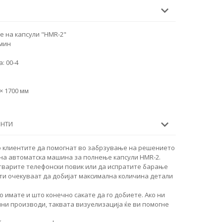
 на капсули "HMR-2"
 мин
: 00-4
× 1700 мм
ЕНТИ
о клиентите да помогнат во забрзување на решението
на автоматска машина за полнење капсули HMR-2.
тварите телефонски повик или да испратите барање
ти очекуваат да добијат максимална количина детали
о имате и што конечно сакате да го добиете. Ако ни
чни производи, таквата визуелизација ќе ви помогне