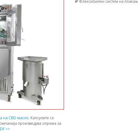
Флексибилен систем на плаќа
ја на CBD масло
. Капсулите се
компанија произведува опрема за
DF >>