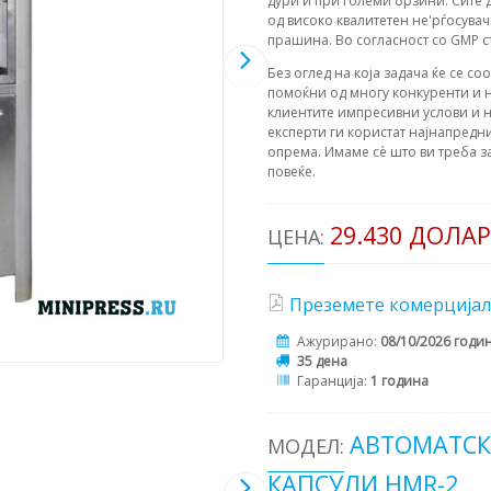
дури и при големи брзини. Сите 
од високо квалитетен не'рѓосува
прашина. Во согласност со GMP с
Без оглед на која задача ќе се со
помоќни од многу конкуренти и н
клиентите импресивни услови и н
експерти ги користат најнапредни
опрема. Имаме сè што ви треба з
повеќе.
29.430 ДОЛА
ЦЕНА:
Преземете комерцијал
Ажурирано:
08/10/2026 годи
35 дена
Гаранција:
1 година
АВТОМАТСК
МОДЕЛ:
КАПСУЛИ HMR-2