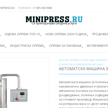
NIPRESS.RU
ТЕЛЕФОН:
+7 495 364 3808
Се препорачува сигурна услуга
ОЦЕНКА ОПРЕМА ТОП-10
НОВА ОПРЕМА 2026 ГОДИНА
ПРОДАЖБА
ЕМА
ИНДУСТРИСКА ОПРЕМА
ОПРЕМА ЗА ПАКУВАЊЕ
ЕКСПЕРИМЕНТ
КАТАЛОГ
/
ОПРЕМА СО ПРЕГЛЕДИ
/
МАШИНА 
СО КАПСУЛА СО ТВРД ЖЕЛАТИН ВО ПРАВ
/
АВТОМАТСКА МАШИНА З
Автоматската машина за полнење
наизменично движење и прилагод
автоматска постапка на полнење 
(раздвојување, полнење (одвојув
на готовиот производ). Машината
на ротирачка маса со десет затв