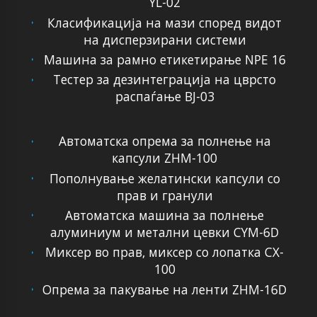
YL-02
Класификација на мази според видот
на дисперзирани системи
Машина за рамно етикетирање NPE 16
Тестер за дезинтеграција на цврсто
распаѓање BJ-03
Автоматска опрема за полнење на
капсули ZHM-100
Пополнување желатински капсули со
прав и гранули
Автоматска машина за полнење
алуминиум и метални цевки CYM-6D
Миксер во прав, миксер со лопатка CX-
100
Опрема за пакување на ленти ZHM-16D