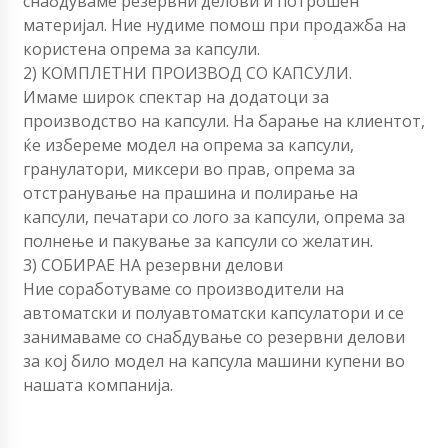
снабдуваме резервни делови и потрошен
материјал. Ние нудиме помош при продажба на
користена опрема за капсули.
2) КОМПЛЕТНИ ПРОИЗВОД СО КАПСУЛИ.
Имаме широк спектар на додатоци за
производство на капсули. На барање на клиентот,
ќе избереме модел на опрема за капсули,
гранулатори, миксери во прав, опрема за
отстранување на прашина и полирање на
капсули, печатари со лого за капсули, опрема за
полнење и пакување за капсули со желатин.
3) СОБИРАЕ НА резервни делови
Ние соработуваме со производители на
автоматски и полуавтоматски капсулатори и се
занимаваме со снабдување со резервни делови
за кој било модел на капсула машини купени во
нашата компанија.