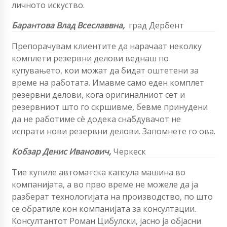
личното искуство.
Барантова Влад Всеславвна,
град Дербент
Препорачувам клиентите да нарачаат неколку
комплети резервни делови веднаш по
купувањето, кои можат да бидат оштетени за
време на работата. Имавме само еден комплет
резервни делови, кога оригиналниот сет и
резервниот што го скршивме, бевме принудени
да не работиме сè додека снабдувачот не
испрати нови резервни делови. Запомнете го ова.
Кобзар Денис Иванович,
Черкеск
Тие купиле автоматска капсула машина во
компанијата, а во прво време не можеле да ја
разберат технологијата на производство, по што
се обратиле кон компанијата за консултации.
Консултантот Роман Цибулски, јасно ја објасни