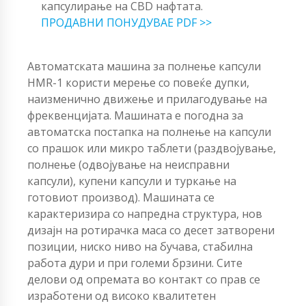
капсулирање на CBD нафтата.
ПРОДАВНИ ПОНУДУВАЕ PDF >>
Автоматската машина за полнење капсули
HMR-1 користи мерење со повеќе дупки,
наизменично движење и прилагодување на
фреквенцијата. Машината е погодна за
автоматска постапка на полнење на капсули
со прашок или микро таблети (раздвојување,
полнење (одвојување на неисправни
капсули), купени капсули и туркање на
готовиот производ). Машината се
карактеризира со напредна структура, нов
дизајн на ротирачка маса со десет затворени
позиции, ниско ниво на бучава, стабилна
работа дури и при големи брзини. Сите
делови од опремата во контакт со прав се
изработени од високо квалитетен