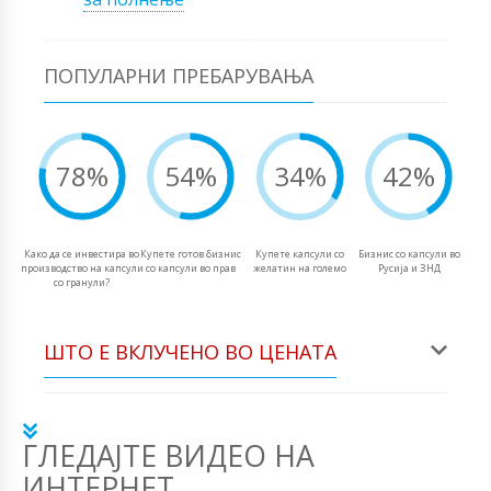
ПОПУЛАРНИ ПРЕБАРУВАЊА
78%
54%
34%
42%
Како да се инвестира во
Купете готов бизнис
Купете капсули со
Бизнис со капсули во
производство на капсули
со капсули во прав
желатин на големо
Русија и ЗНД
со гранули?
ШТО Е ВКЛУЧЕНО ВО ЦЕНАТА
ГЛЕДАЈТЕ ВИДЕО НА
ИНТЕРНЕТ