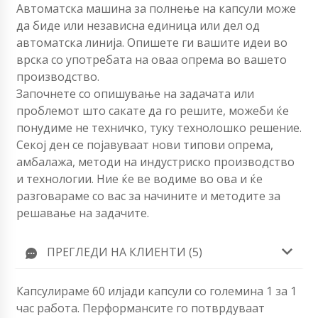
Автоматска машина за полнење на капсули може
да биде или независна единица или дел од
автоматска линија. Опишете ги вашите идеи во
врска со употребата на оваа опрема во вашето
производство.
Започнете со опишување на задачата или
проблемот што сакате да го решите, можеби ќе
понудиме не техничко, туку технолошко решение.
Секој ден се појавуваат нови типови опрема,
амбалажа, методи на индустриско производство
и технологии. Ние ќе ве водиме во ова и ќе
разговараме со вас за начините и методите за
решавање на задачите.
ПРЕГЛЕДИ НА КЛИЕНТИ (5)
Капсулираме 60 илјади капсули со големина 1 за 1
час работа. Перформансите го потврдуваат