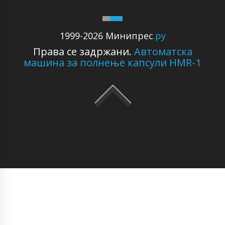
1999-2026 Минипрес
.ру
Права се задржани.
Автоматска
машина за полнење капсули HMR-1