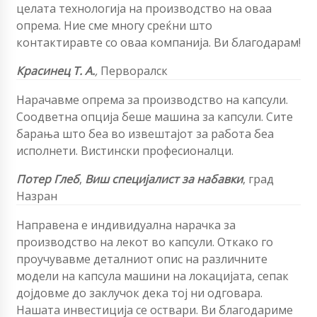
целата технологија на производство на оваа
опрема. Ние сме многу среќни што
контактиравте со оваа компанија. Ви благодарам!
Красинец Т. А.
,
Перворалск
Нарачавме опрема за производство на капсули.
Соодветна опција беше машина за капсули. Сите
барања што беа во извештајот за работа беа
исполнети. Вистински професионалци.
Потер Глеб
,
Виш специјалист за набавки
, град
Назран
Направена е индивидуална нарачка за
производство на лекот во капсули. Откако го
проучувавме деталниот опис на различните
модели на капсула машини на локацијата, сепак
дојдовме до заклучок дека тој ни одговара.
Нашата инвестиција се оствари. Ви благодариме