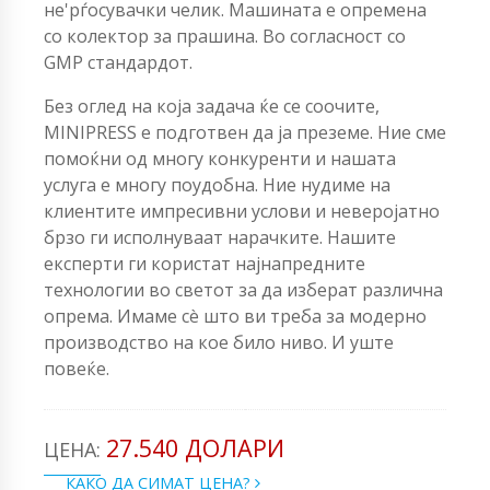
не'рѓосувачки челик. Машината е опремена
со колектор за прашина. Во согласност со
GMP стандардот.
Без оглед на која задача ќе се соочите,
MINIPRESS е подготвен да ја преземе. Ние сме
помоќни од многу конкуренти и нашата
услуга е многу поудобна. Ние нудиме на
клиентите импресивни услови и неверојатно
брзо ги исполнуваат нарачките. Нашите
експерти ги користат најнапредните
технологии во светот за да изберат различна
опрема. Имаме сè што ви треба за модерно
производство на кое било ниво. И уште
повеќе.
27.540 ДОЛАРИ
ЦЕНА:
КАКО ДА СИМАТ ЦЕНА?