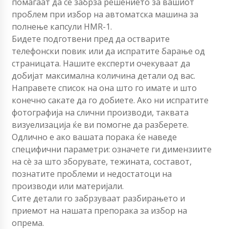
помагаат да се забрза решението за вашиот
проблем при избор на автоматска машина за
полнење капсули HMR-1.
Бидете подготвени пред да остварите
телефонски повик или да испратите барање од
страницата. Нашите експерти очекуваат да
добијат максимална количина детали од вас.
Направете список на она што го имате и што
конечно сакате да го добиете. Ако ни испратите
фотографија на слични производи, таквата
визуелизација ќе ви помогне да разберете.
Одлично е ако вашата порака ќе наведе
специфични параметри: означете ги димензиите
на сè за што зборувате, тежината, составот,
познатите проблеми и недостатоци на
производи или материјали.
Сите детали го забрзуваат разбирањето и
приемот на нашата препорака за избор на
опрема.