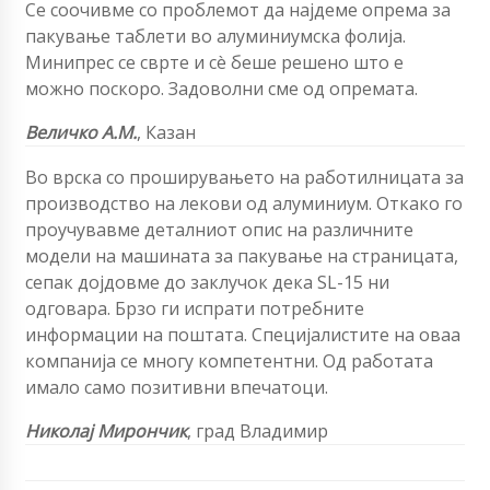
Се соочивме со проблемот да најдеме опрема за
пакување таблети во алуминиумска фолија.
Минипрес се сврте и сè беше решено што е
можно поскоро. Задоволни сме од опремата.
Величко А.М.
, Казан
Во врска со проширувањето на работилницата за
производство на лекови од алуминиум. Откако го
проучувавме деталниот опис на различните
модели на машината за пакување на страницата,
сепак дојдовме до заклучок дека SL-15 ни
одговара. Брзо ги испрати потребните
информации на поштата. Специјалистите на оваа
компанија се многу компетентни. Од работата
имало само позитивни впечатоци.
Николај Мирончик
, град Владимир