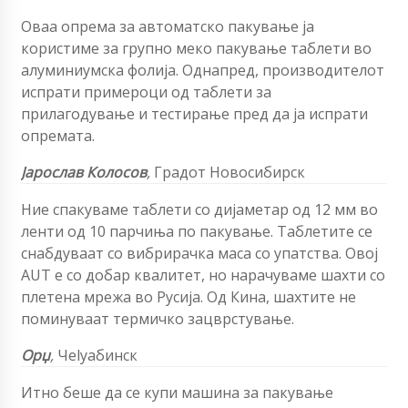
Оваа опрема за автоматско пакување ја
користиме за групно меко пакување таблети во
алуминиумска фолија. Однапред, производителот
испрати примероци од таблети за
прилагодување и тестирање пред да ја испрати
опремата.
Јарослав Колосов
,
Градот Новосибирск
Ние спакуваме таблети со дијаметар од 12 мм во
ленти од 10 парчиња по пакување. Таблетите се
снабдуваат со вибрирачка маса со упатства. Овој
AUT е со добар квалитет, но нарачуваме шахти со
плетена мрежа во Русија. Од Кина, шахтите не
поминуваат термичко зацврстување.
Орџ
,
Чеlyабинск
Итно беше да се купи машина за пакување