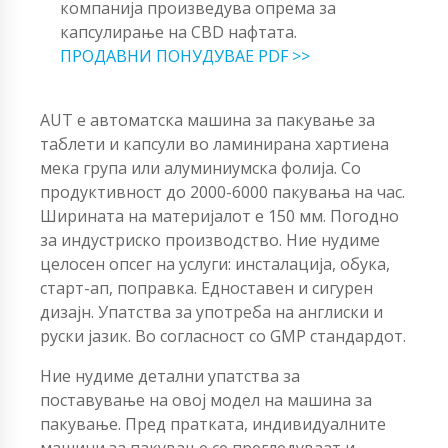
компанија произведува опрема за
капсулирање на CBD нафтата.
ПРОДАВНИ ПОНУДУВАЕ PDF >>
AUT е автоматска машина за пакување за
таблети и капсули во ламинирана хартиена
мека група или алуминиумска фолија. Со
продуктивност до 2000-6000 пакувања на час.
Ширината на материјалот е 150 мм. Погодно
за индустриско производство. Ние нудиме
целосен опсег на услуги: инсталација, обука,
старт-ап, поправка. Едноставен и сигурен
дизајн. Упатства за употреба на англиски и
руски јазик. Во согласност со GMP стандардот.
Ние нудиме детални упатства за
поставување на овој модел на машина за
пакување. Пред пратката, индивидуалните
машини за пакување се прегледуваат и