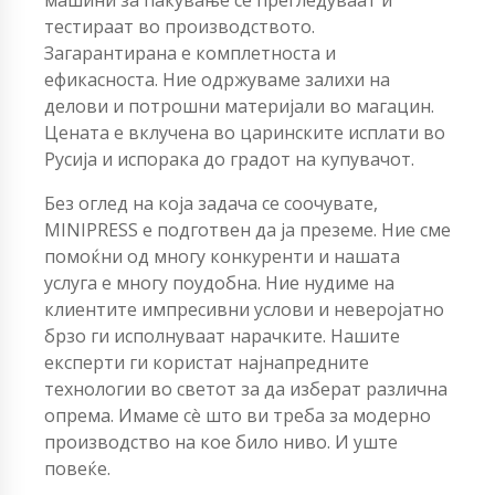
тестираат во производството.
Загарантирана е комплетноста и
ефикасноста. Ние одржуваме залихи на
делови и потрошни материјали во магацин.
Цената е вклучена во царинските исплати во
Русија и испорака до градот на купувачот.
Без оглед на која задача се соочувате,
MINIPRESS е подготвен да ја преземе. Ние сме
помоќни од многу конкуренти и нашата
услуга е многу поудобна. Ние нудиме на
клиентите импресивни услови и неверојатно
брзо ги исполнуваат нарачките. Нашите
експерти ги користат најнапредните
технологии во светот за да изберат различна
опрема. Имаме сè што ви треба за модерно
производство на кое било ниво. И уште
повеќе.