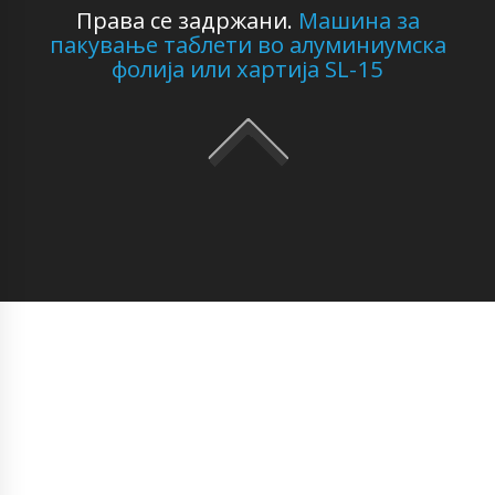
Права се задржани.
Машина за
пакување таблети во алуминиумска
фолија или хартија SL-15