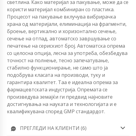
светлина. Како материјал за пакување, може да се
користи материјал комбиниран со пластика.
Процесот на пакување вклучува вибрирачка
храна од материјали, елиминација на фрагменти,
броење, вертикално и хоризонтално сечење,
сечење на отпад, автоматско завршување со
печатење на серискиот број. Автоматска опрема
со целосна опција, лесна за употреба, обезбедува
точност на полнење, тесно запечатување,
стабилно функционирање, не само што ја
подобрува класата на производи, туку и
гарантира квалитет. Таа е идеална опрема за
фармацевтската индустрија. Опремата се
произведува земајќи ги предвид најновите
достигнувања на науката и технологијата и е
квалификувана според GMP стандардот.
ПРЕГЛЕДИ НА КЛИЕНТИ (6)