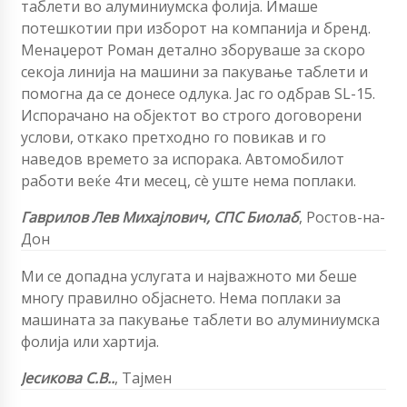
таблети во алуминиумска фолија. Имаше
потешкотии при изборот на компанија и бренд.
Менаџерот Роман детално зборуваше за скоро
секоја линија на машини за пакување таблети и
помогна да се донесе одлука. Јас го одбрав SL-15.
Испорачано на објектот во строго договорени
услови, откако претходно го повикав и го
наведов времето за испорака. Автомобилот
работи веќе 4ти месец, сè уште нема поплаки.
Гаврилов Лев Михајлович,
СПС Биолаб
,
Ростов-на-
Дон
Ми се допадна услугата и најважното ми беше
многу правилно објаснето. Нема поплаки за
машината за пакување таблети во алуминиумска
фолија или хартија.
Јесикова С.В..
,
Тајмен