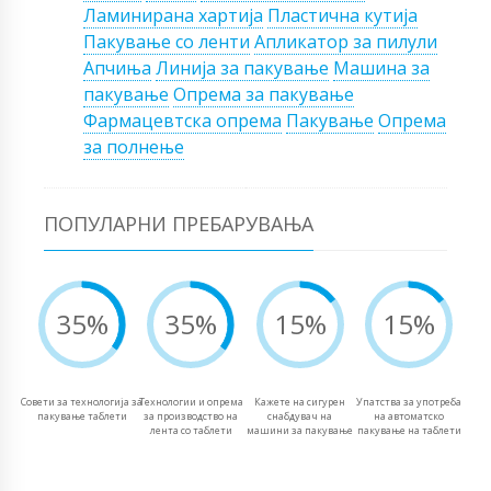
Ламинирана хартија
Пластична кутија
Пакување со ленти
Апликатор за пилули
Апчиња
Линија за пакување
Машина за
пакување
Опрема за пакување
Фармацевтска опрема
Пакување
Опрема
за полнење
ПОПУЛАРНИ ПРЕБАРУВАЊА
35%
35%
15%
15%
Совети за технологија за
Технологии и опрема
Кажете на сигурен
Упатства за употреба
пакување таблети
за производство на
снабдувач на
на автоматско
лента со таблети
машини за пакување
пакување на таблети