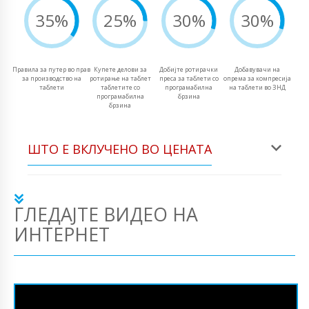
35%
25%
30%
30%
Правила за путер во прав
Купете делови за
Добијте ротирачки
Добавувачи на
за производство на
ротирање на таблет
преса за таблети со
опрема за компресија
таблети
таблетите со
програмабилна
на таблети во ЗНД
програмабилна
брзина
брзина
ШТО Е ВКЛУЧЕНО ВО ЦЕНАТА
ГЛЕДАЈТЕ ВИДЕО НА
ИНТЕРНЕТ