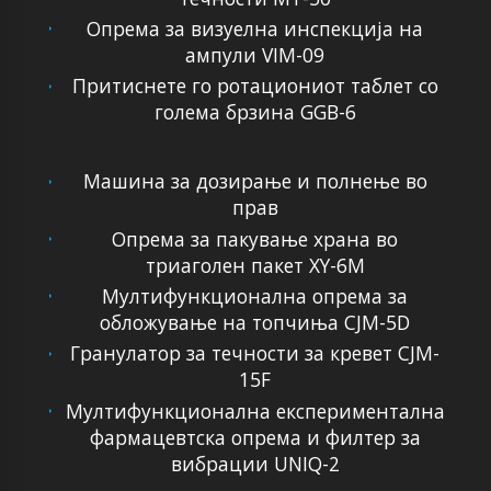
Опрема за визуелна инспекција на
ампули VIM-09
Притиснете го ротациониот таблет со
голема брзина GGB-6
Машина за дозирање и полнење во
прав
Опрема за пакување храна во
триаголен пакет XY-6M
Мултифункционална опрема за
обложување на топчиња CJM-5D
Гранулатор за течности за кревет CJM-
15F
Мултифункционална експериментална
фармацевтска опрема и филтер за
вибрации UNIQ-2