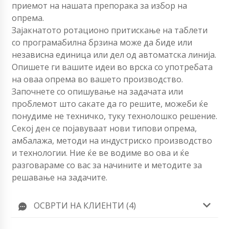
приемот на нашата препорака за избор на
опрема.
Зајакнатото ротационо притискање на таблети
со програмабилна брзина може да биде или
независна единица или дел од автоматска линија.
Опишете ги вашите идеи во врска со употребата
на оваа опрема во вашето производство.
Започнете со опишување на задачата или
проблемот што сакате да го решите, можеби ќе
понудиме не техничко, туку технолошко решение.
Секој ден се појавуваат нови типови опрема,
амбалажа, методи на индустриско производство
и технологии. Ние ќе ве водиме во ова и ќе
разговараме со вас за начините и методите за
решавање на задачите.
ОСВРТИ НА КЛИЕНТИ (4)