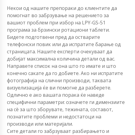
Некои од нашите препораки до клиентите да
помогнат во забрзување на решението за
вашиот проблем при избор на LPY-GS-51
програма за брзински ротациони таблети.
Бидете подготвени пред да остварите
телефонски повик или да испратите барање од
страницата. Нашите експерти очекуваат да
добијат максимална количина детали од вас.
Направете список на она што го имате и што
конечно сакате да го добиете. Ако ни испратите
фотографија на слични производи, таквата
визуелизација ќе ви помогне да разберете.
Одлично е ако вашата порака ќе наведе
специфични параметри: означете ги димензиите
на сè за што зборувате, тежината, составот,
познатите проблеми и недостатоци на
производи или материјали.
Сите детали го забрзуваат разбирањето и