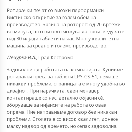
Ротирачки печат со високи перформанси.
Вистинско откритие за голем обем на
производство. Брзина на роторот: од 20 вртежи
во минута, што ви овозможува да произведувате
над 30 илјади таблети на час. Многу квалитетна
машина за средно и големо производство.
Печурка В.Л.
, Град Кострома
Задоволни од работата на компанијата. Купивме
ротирачки преса за таблети LPY-GS-51, немаше
никакви проблеми, страницата е многу удобна во
дизајнот. При нарачката, еден менаџер
контактираше со нас, детално објасни сè,
зборуваше за нијансите на работа со оваа
опрема. Ние направивме договор без никакви
проблеми. Стоката е со висок квалитет, донесе
малку надвор од времето, но сепак задоволна.