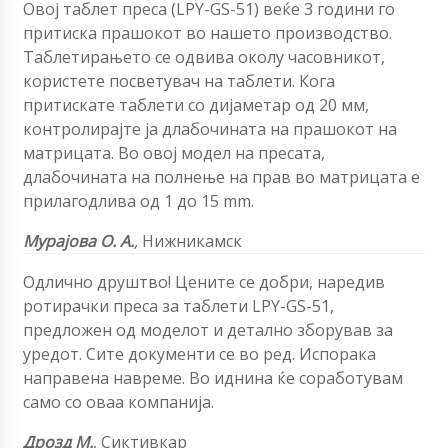
Овој таблет преса (LPY-GS-51) веќе 3 години го
притиска прашокот во нашето производство.
Таблетирањето се одвива околу часовникот,
користете посветувач на таблети. Кога
притискате таблети со дијаметар од 20 мм,
контролирајте ја длабочината на прашокот на
матрицата. Во овој модел на пресата,
длабочината на полнење на прав во матрицата е
прилагодлива од 1 до 15 mm.
Мурајова О. А.
,
Нижникамск
Одлично друштво! Цените се добри, наредив
ротирачки преса за таблети LPY-GS-51,
предложен од моделот и детално зборував за
уредот. Сите документи се во ред. Испорака
направена навреме. Во иднина ќе соработувам
само со оваа компанија.
Дрозд М.
, Сиктивкар