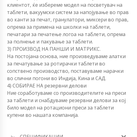
клиентот, ќе избереме модел на посветувач на
таблети, вакуумски систем за напојување во прав
во канти за печат, гранулатори, миксери во прав,
опрема за примена на школки на таблети,
печатари за печатење логоа на таблети, опрема
за полнење и пакување за таблети.
3) ПРОИЗВОД НА ПАНШИ И МАТРИКС.
На постојана основа, ние произведуваме алатки
за печатување за ротирачки таблети во
сопствено производство, поставуваме нарачки
во слични погони во Индија, Кина и САД.
4) СОБИРАЕ НА резервни делови
Ние соработуваме со производителите на преси
за таблети и снабдуваме резервни делови за кој
било модел на ротациони преси за таблети
купени во нашата компанија.
СПЕЦИФИКАЦИИ