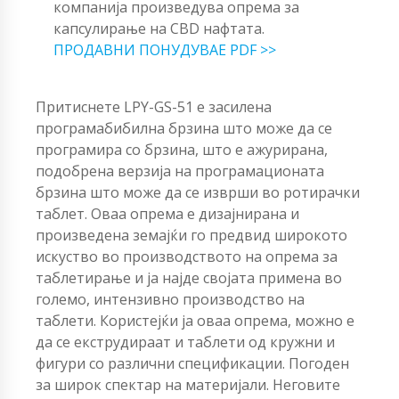
компанија произведува опрема за
капсулирање на CBD нафтата.
ПРОДАВНИ ПОНУДУВАЕ PDF >>
Притиснете LPY-GS-51 е засилена
програмабибилна брзина што може да се
програмира со брзина, што е ажурирана,
подобрена верзија на програмационата
брзина што може да се изврши во ротирачки
таблет. Оваа опрема е дизајнирана и
произведена земајќи го предвид широкото
искуство во производството на опрема за
таблетирање и ја најде својата примена во
големо, интензивно производство на
таблети. Користејќи ја оваа опрема, можно е
да се екструдираат и таблети од кружни и
фигури со различни спецификации. Погоден
за широк спектар на материјали. Неговите