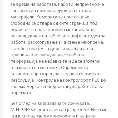
за време на работата. Работи непречено и е
способен да притиска дури и на тврди
материјали. Комората за притискање
слободно се отвара од сите страни, а под
водичот се наоѓа посебен механизам за
истоварување на таблетите, кој е погоден за
работа, расклопување и чистење на опрема.
Посебен систем за цврсти масла и анти-
прашина овозможува да се избегне
перфорација на набавките и да се зголеми
влажноста на системот. Опремени со
независен прозорец за гледање со висока
резолуција. Контрола на контролорот PLC во
голема мерка ја поедноставува работата на
опремата.
Без оглед на која задача се соочувате,
MINIPRESS е подготвен да ја преземе. Ние сме
помоќни од многу конкуренти и нашата