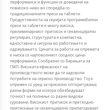
перформанси и функции се доведени на
повисоко ниво во споредба со
традиционалните преси за таблети.
Продуктивноста на серијата програмибилни
преси за таблети е многу висока,
прелиминарниот притисок е секвенцијално
регулиран, структурата е компактна,
едноставна и сигурна во работењето и
одржувањето. Цената за работа на опремата
е ниска со најповолниот сооднос цена-
перформанси. Сообразно со барањата за
ГМП. Високата ефикасност на
производството може да ги задоволи
потребите на сериско производство. Тој е
опремен со уред за присилно оптеретување;
разни форми на колори обезбедуваат
точност на полнење со разни видови
суровини. Високиот притисок и претходно
притискање се секвенцијално прилагодуваат