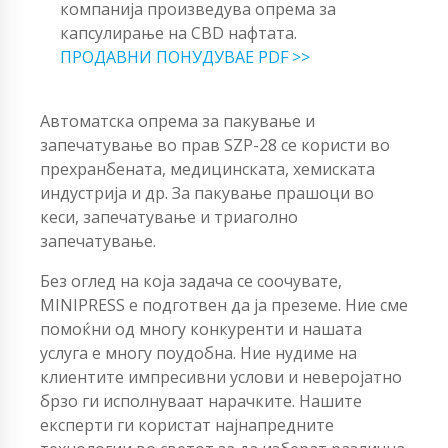
компанија произведува опрема за
капсулирање на CBD нафтата.
ПРОДАВНИ ПОНУДУВАЕ PDF >>
Автоматска опрема за пакување и
запечатување во прав SZP-28 се користи во
прехранбената, медицинската, хемиската
индустрија и др. За пакување прашоци во
кеси, запечатување и триаголно
запечатување.
Без оглед на која задача се соочувате,
MINIPRESS е подготвен да ја преземе. Ние сме
помоќни од многу конкуренти и нашата
услуга е многу поудобна. Ние нудиме на
клиентите импресивни услови и неверојатно
брзо ги исполнуваат нарачките. Нашите
експерти ги користат најнапредните