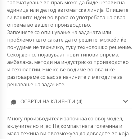
запечатување во прав може да биде независна
единица или дел од автоматска линија. Опишете
ги вашите идеи во врска со употребата на оваа
опрема во вашето производство.
Започнете со опишување на задачата или
проблемот што сакате да го решите, можеби ќе
понудиме не техничко, туку технолошко решение.
Секој ден се појавуваат нови типови опрема,
амбалажа, методи на индустриско производство
и технологии. Ние ќе ве водиме во ова и ќе
разговараме со вас за начините и методите за
решавање на задачите.
ОСВРТИ НА КЛИЕНТИ (4)
Многу производители започнаа со овој модел,
вклучително и јас. Најкомпактната големина и
мала тежина ви овозможува да доведете во која