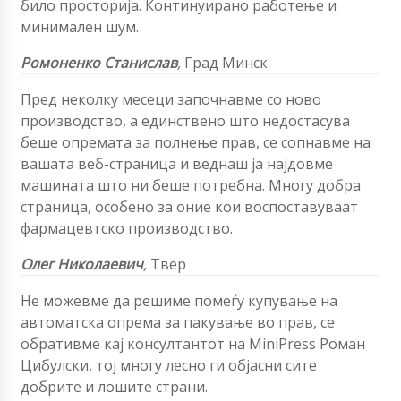
било просторија. Континуирано работење и
минимален шум.
Ромоненко Станислав
,
Град Минск
Пред неколку месеци започнавме со ново
производство, а единствено што недостасува
беше опремата за полнење прав, се сопнавме на
вашата веб-страница и веднаш ја најдовме
машината што ни беше потребна. Многу добра
страница, особено за оние кои воспоставуваат
фармацевтско производство.
Олег
Николаевич
,
Твер
Не можевме да решиме помеѓу купување на
автоматска опрема за пакување во прав, се
обративме кај консултантот на MiniPress Роман
Цибулски, тој многу лесно ги објасни сите
добрите и лошите страни.