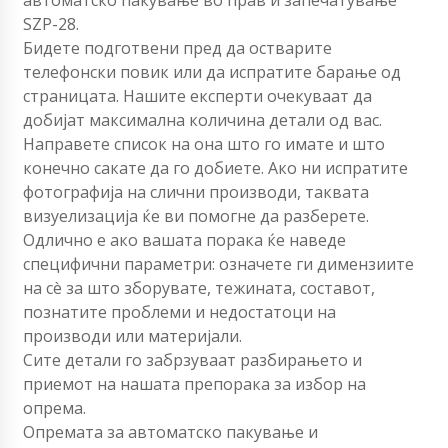
SZP-28.
Бидете подготвени пред да остварите
телефонски повик или да испратите барање од
страницата. Нашите експерти очекуваат да
добијат максимална количина детали од вас.
Направете список на она што го имате и што
конечно сакате да го добиете. Ако ни испратите
фотографија на слични производи, таквата
визуелизација ќе ви помогне да разберете.
Одлично е ако вашата порака ќе наведе
специфични параметри: означете ги димензиите
на сè за што зборувате, тежината, составот,
познатите проблеми и недостатоци на
производи или материјали.
Сите детали го забрзуваат разбирањето и
приемот на нашата препорака за избор на
опрема.
Опремата за автоматско пакување и