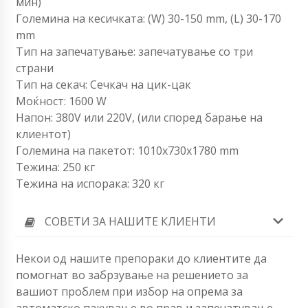
мин)
Големина на кесичката: (W) 30-150 mm, (L) 30-170
mm
Тип на запечатување: запечатување со три
страни
Тип на секач: Сечкач на цик-цак
Моќност: 1600 W
Напон: 380V или 220V, (или според барање на
клиентот)
Големина на пакетот: 1010x730x1780 mm
Тежина: 250 кг
Тежина на испорака: 320 кг
СОВЕТИ ЗА НАШИТЕ КЛИЕНТИ
Некои од нашите препораки до клиентите да
помогнат во забрзување на решението за
вашиот проблем при избор на опрема за
автоматско пакување во прав и запечатување