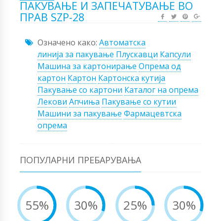
ПАКУВАЊЕ И ЗАПЕЧАТУВАЊЕ ВО
ПРАВ SZP-28
Означено како:
Автоматска
линија за пакување
Плускавци
Капсули
Машина за картонирање
Опрема од
картон
Картон
Картонска кутија
Пакување со картони
Каталог на опрема
Лекови
Апчиња
Пакување со кутии
Машини за пакување
Фармацевтска
опрема
ПОПУЛАРНИ ПРЕБАРУВАЊА
55%
30%
25%
30%