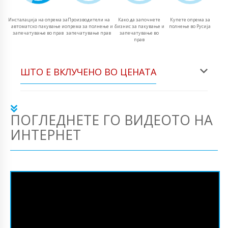
Инсталација на опрема за
Производители на
Како да започнете
Купете опрема за
автоматско пакување и
опрема за полнење и
бизнис за пакување и
полнење во Русија
запечатување во прав
запечатување прав
запечатување во
прав
ШТО Е ВКЛУЧЕНО ВО ЦЕНАТА
ПОГЛЕДНЕТЕ ГО ВИДЕОТО НА
ИНТЕРНЕТ