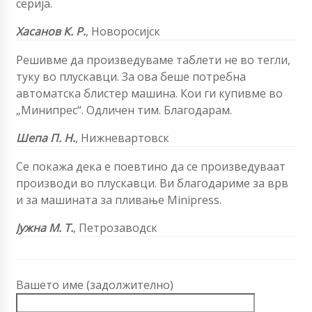
серија.
Хасанов К. Р.
, Новоросијск
Решивме да произведуваме таблети не во тегли,
туку во плускавци. За ова беше потребна
автоматска блистер машина. Кои ги купивме во
„Минипрес“. Одличен тим. Благодарам.
Шепа П. Н.
, Нижневартовск
Се покажа дека е поевтино да се произведуваат
производи во плускавци. Ви благодариме за врв
и за машината за пливање Minipress.
Јужна М. Т.
, Петрозаводск
Вашето име (задолжително)