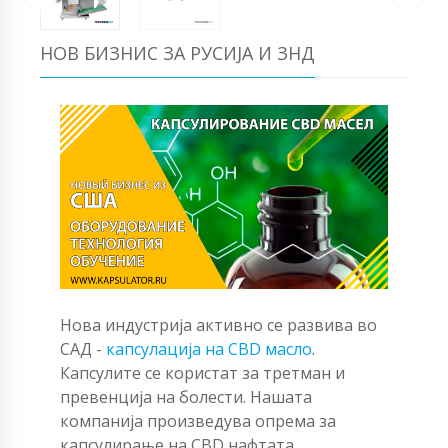
НОВ БИЗНИС ЗА РУСИЈА И ЗНД
Нова индустрија активно се развива во
САД -
капсулација на CBD масло
.
Капсулите се користат за третман и
превенција на болести. Нашата
компанија произведува опрема за
капсулирање на CBD нафтата.