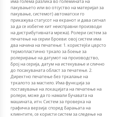
има голема разлика во големината на
пакувањето или во отсуство на материјал за
пакување, системот) автоматски го
прикажува статусот на екранот и дава сигнал
за да се избегне хит неисправни производи
на дистрибутивната мрежа). Ролери систем за
печатење на серии броеви: овој систем има
два начина на печатење: 1. користејќи цврсто
термопластично тркало за боење за
ролерирање на датумот на производство,
број на серија, датум на истекување и слично
до посакуваната област за печатење. 2.
Директно печатење без тркалање на
тркалото за мастило. Има функција за
поставување на локацијата на печатење на
ролери, може да го намали бучавата на
машината, итн. Систем за проверка на
графичка верзија: според барањата на
клиентите, се користи систем за следење на