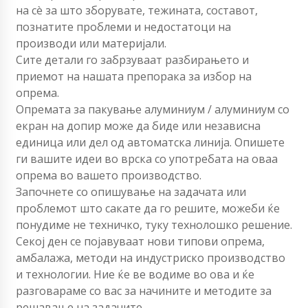
на сè за што зборувате, тежината, составот,
познатите проблеми и недостатоци на
производи или материјали.
Сите детали го забрзуваат разбирањето и
приемот на нашата препорака за избор на
опрема.
Опремата за пакување алуминиум / алуминиум со
екран на допир може да биде или независна
единица или дел од автоматска линија. Опишете
ги вашите идеи во врска со употребата на оваа
опрема во вашето производство.
Започнете со опишување на задачата или
проблемот што сакате да го решите, можеби ќе
понудиме не техничко, туку технолошко решение.
Секој ден се појавуваат нови типови опрема,
амбалажа, методи на индустриско производство
и технологии. Ние ќе ве водиме во ова и ќе
разговараме со вас за начините и методите за
решавање на задачите.