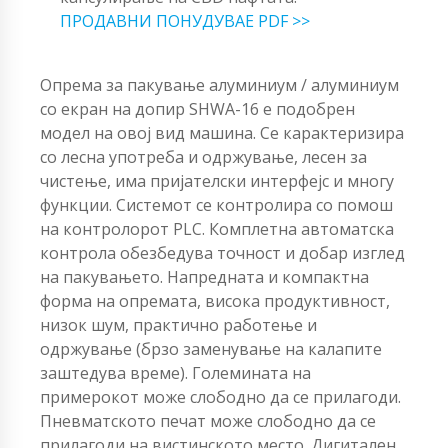
ПРОДАВНИ ПОНУДУВАЕ PDF >>
Опрема за пакување алуминиум / алуминиум
со екран на допир SHWA-16 е подобрен
модел на овој вид машина. Се карактеризира
со лесна употреба и одржување, лесен за
чистење, има пријателски интерфејс и многу
функции. Системот се контролира со помош
на контролорот PLC. Комплетна автоматска
контрола обезбедува точност и добар изглед
на пакувањето. Напредната и компактна
форма на опремата, висока продуктивност,
низок шум, практично работење и
одржување (брзо заменување на калапите
заштедува време). Големината на
примерокот може слободно да се прилагоди.
Пневматското печат може слободно да се
прилагоди на вистинското место. Дигитален