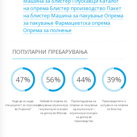
Машина за блистер
Плускавци
Каталог
на опрема
Блистер производство
Пакет
на блистер
Машина за пакување
Опрема
за пакување
Фармацевтска опрема
Опрема за полнење
ПОПУЛАРНИ ПРЕБАРУВАЊА
47%
56%
44%
39%
Каде да се најде
Набавете опрема за
Прилагодување на
Производители и
специјалист за плускавци
пакување алуминиум
опрема за пакување
купувачи на опрема
во Украина?
/ алуминиум со екран
од алуминиум /
за блистер
на допир во Москва
алуминиум со екран
на допир во
производство