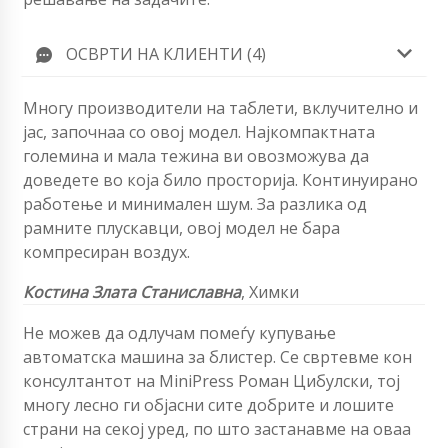
ОСВРТИ НА КЛИЕНТИ (4)
Многу производители на таблети, вклучително и
јас, започнаа со овој модел. Најкомпактната
големина и мала тежина ви овозможува да
доведете во која било просторија. Континуирано
работење и минимален шум. За разлика од
рамните плускавци, овој модел не бара
компресиран воздух.
Костина Злата Станиславна
, Химки
Не можев да одлучам помеѓу купување
автоматска машина за блистер. Се свртевме кон
консултантот на MiniPress Роман Цибулски, тој
многу лесно ги објасни сите добрите и лошите
страни на секој уред, по што застанавме на оваа