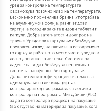
уред за контрола на температурата
овозможува поточно ниво на температурата.
Бесконечно променлива брзина. Употребата
на алуминиумска фолија, разни видови
хартија, е погодна за сите видови таблети и
капсули. Добра затегнатост и долг рок на
траење. Уредот за извртување обезбедува
прекрасен изглед на плочите, а истовремено
го одржува работното место чисто, уредно и
лесно достапно за чистење. Системот за
ладење на вода обезбедува непрекинат
систем за напојување без одржување.
Дополнителни конфигурации: системот за
одводнување на ликвидацијата е
контролиран од програмабилен логички
контролер на програмата Митсубиши (PLC)
за да го контролира процесот на пакување
(во отсуство на материјал за пакување, кога