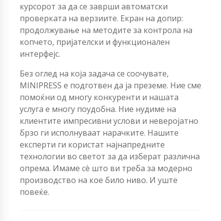
курсорот за да се заврши автоматски
проверката на верзиите. Екран на допир:
продолжување на методите за контрола на
копчето, пријателски и функционален
интерфејс.
Без оглед на која задача се соочувате,
MINIPRESS е подготвен да ја преземе. Ние сме
помоќни од многу конкуренти и нашата
услуга е многу поудобна. Ние нудиме на
клиентите импресивни услови и неверојатно
брзо ги исполнуваат нарачките. Нашите
експерти ги користат најнапредните
технологии во светот за да изберат различна
опрема. Имаме сè што ви треба за модерно
производство на кое било ниво. И уште
повеќе.