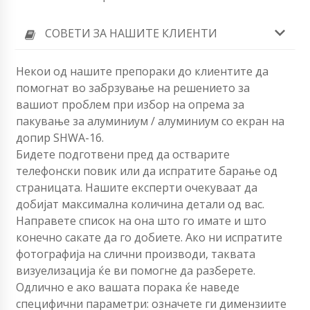
СОВЕТИ ЗА НАШИТЕ КЛИЕНТИ
Некои од нашите препораки до клиентите да
помогнат во забрзување на решението за
вашиот проблем при избор на опрема за
пакување за алуминиум / алуминиум со екран на
допир SHWA-16.
Бидете подготвени пред да остварите
телефонски повик или да испратите барање од
страницата. Нашите експерти очекуваат да
добијат максимална количина детали од вас.
Направете список на она што го имате и што
конечно сакате да го добиете. Ако ни испратите
фотографија на слични производи, таквата
визуелизација ќе ви помогне да разберете.
Одлично е ако вашата порака ќе наведе
специфични параметри: означете ги димензиите