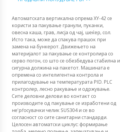
Автоматската вертикална опрема XY-42 се
користи за пакување гранули, пуканки,
овесна каша, грав, лисја од чај, шеќер, сол.
Исто така, може да спакува прашок при
замена на бункерот. Движењето на
материјалот за пакување се контролира со
серво погон, со што се обезбедува стабилна и
сигурна должина на пакетот. Машината е
опремена со интелигентна контрола и
прилагодување на температурата PID. PLC
контролер, лесно ракување и одржување.
Сите деловни делови во контакт со
производите од пакување се изработени од
не'рѓосувачки челик SUS304 и се во
согласност со сите санитарни стандарди.
Целосен автоматски циклус: формирање
торба, мерено полнење, запечатување и