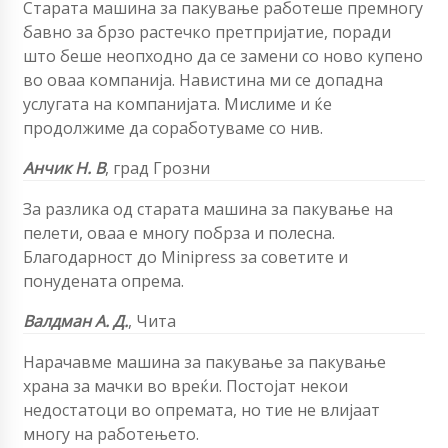
Старата машина за пакување работеше премногу
бавно за брзо растечко претпријатие, поради
што беше неопходно да се замени со ново купено
во оваа компанија. Навистина ми се допадна
услугата на компанијата. Мислиме и ќе
продолжиме да соработуваме со нив.
Анчик Н. В
,
град Грозни
За разлика од старата машина за пакување на
пелети, оваа е многу побрза и полесна.
Благодарност до Minipress за советите и
понудената опрема.
Валдман А. Д.
, Чита
Нарачавме машина за пакување за пакување
храна за мачки во вреќи. Постојат некои
недостатоци во опремата, но тие не влијаат
многу на работењето.