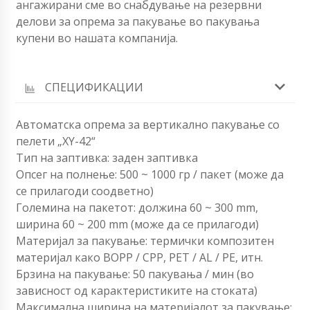
ангажирани сме во снабдување на резервни
делови за опрема за пакување во пакувања
купени во нашата компанија.
СПЕЦИФИКАЦИИ
Автоматска опрема за вертикално пакување со
пелети „XY-42“
Тип на заптивка: заден заптивка
Опсег на полнење: 500 ~ 1000 гр / пакет (може да
се прилагоди соодветно)
Големина на пакетот: должина 60 ~ 300 mm,
ширина 60 ~ 200 mm (може да се прилагоди)
Материјал за пакување: термички композитен
материјал како BOPP / CPP, PET / AL / PE, итн.
Брзина на пакување: 50 пакувања / мин (во
зависност од карактеристиките на стоката)
Максимална ширина на материјалот за пакување: