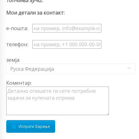
топчиња xy-42.
Мои детали за контакт:
е-пошта:
телефон:
земја:
Руска Федерација
Коментар:
Испрати барање