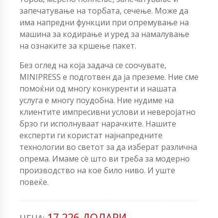
запечатување на торбата, сечење. Може да
има напредни функции при опремување на
машина за кодирање и уред за намалување
на ознаките за кршење пакет.
Без оглед на која задача се соочувате,
MINIPRESS е подготвен да ја преземе. Ние сме
помоќни од многу конкуренти и нашата
услуга е многу поудобна. Ние нудиме на
клиентите импресивни услови и неверојатно
брзо ги исполнуваат нарачките. Нашите
експерти ги користат најнапредните
технологии во светот за да изберат различна
опрема. Имаме сè што ви треба за модерно
производство на кое било ниво. И уште
повеќе.
17,226 ДОЛАРИ