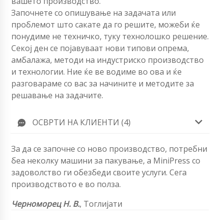
вашето производство.
Започнете со опишување на задачата или
проблемот што сакате да го решите, можеби ќе
понудиме не техничко, туку технолошко решение.
Секој ден се појавуваат нови типови опрема,
амбалажа, методи на индустриско производство
и технологии. Ние ќе ве водиме во ова и ќе
разговараме со вас за начините и методите за
решавање на задачите.
ОСВРТИ НА КЛИЕНТИ (4)
За да се започне со ново производство, потребни
беа неколку машини за пакување, а MiniPress со
задоволство ги обезбеди своите услуги. Сега
производството е во полза.
Черноморец Н. В.
,
Тоглијати