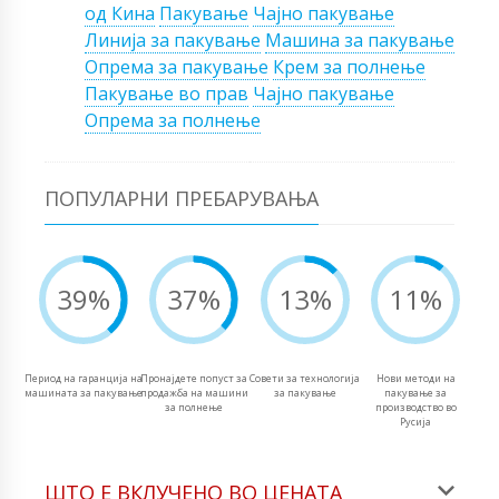
од Кина
Пакување
Чајно пакување
Линија за пакување
Машина за пакување
Опрема за пакување
Крем за полнење
Пакување во прав
Чајно пакување
Опрема за полнење
ПОПУЛАРНИ ПРЕБАРУВАЊА
39%
37%
13%
11%
Период на гаранција на
Пронајдете попуст за
Совети за технологија
Нови методи на
машината за пакување
продажба на машини
за пакување
пакување за
за полнење
производство во
Русија
ШТО Е ВКЛУЧЕНО ВО ЦЕНАТА