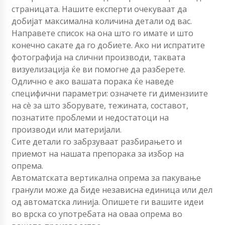
страницата. Нашите експерти очекуваат да
добијат максимална количина детали од вас.
Направете список на она што го имате и што
конечно сакате да го добиете. Ако ни испратите
фотографија на слични производи, таквата
визуелизација ќе ви помогне да разберете.
Одлично е ако вашата порака ќе наведе
специфични параметри: означете ги димензиите
на сè за што зборувате, тежината, составот,
познатите проблеми и недостатоци на
производи или материјали.
Сите детали го забрзуваат разбирањето и
приемот на нашата препорака за избор на
опрема.
Автоматската вертикална опрема за пакување
гранули може да биде независна единица или дел
од автоматска линија. Опишете ги вашите идеи
во врска со употребата на оваа опрема во