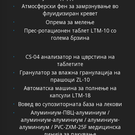
Атмосферски фен за замрзнување во
флуидизиран кревет
Опрема за мелење
Прес-ротационен таблет LTM-10 со
голема брзина
CS-04 анализатор на цврстина на
таблетите
Гранулатор за влажна гранулација на
прашоци ZL-10
Автоматска машина за полнење на
капсули LTM-18
Вовед во супозиторната база на лекови
Алуминиум-ПВЦ-алуминиум /
алуминиум-алуминиум / алуминиум-
алуминиум / PVC-ZXM-25F медицинска
линија за пакување