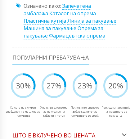
Означено како:
Запечатена
амбалажа
Каталог на опрема
Пластична кутија
Линија за пакување
Машина за пакување
Опрема за
пакување
Фармацевтска опрема
ПОПУЛАРНИ ПРЕБАРУВАЊА
30%
27%
23%
20%
Кажете на сигурен
Упатства за опрема
Погледнете видео со
Период на гаранција
снабдувач на машина за
за пакување на
добар квалитет за
на машината за
пакување
таблети и тутун
пакувањето во вреќи
пакување
ШТО Е ВКЛУЧЕНО ВО ЦЕНАТА