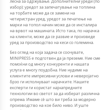
лесна за одржување. Дополнителни уреди (по
избор): уредот за запечатување на топлина
на торбите може да се замени на
четиристран уред, уредот за печатење на
марки на топол начин може да се инсталира
на врвот на машината. Исто така, по нарачка
на клиенти, може да се развие и произведе
уред за производство на кеси со големина.
Без оглед на која задача се соочувате,
MINIPRESS е подготвен да ја преземе. Ние сме
помоќни од многу конкуренти и нашата
услуга е многу поудобна. Ние нудиме на
клиентите импресивни услови и неверојатно
брзо ги исполнуваат нарачките. Нашите
експерти ги користат најнапредните
технологии во светот за да изберат различна
опрема. Имаме сè што ви треба за модерно
производство на кое било ниво. И уште