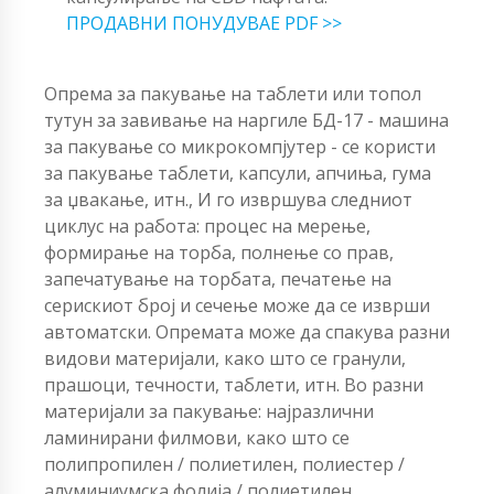
ПРОДАВНИ ПОНУДУВАЕ PDF >>
Опрема за пакување на таблети или топол
тутун за завивање на наргиле БД-17 - машина
за пакување со микрокомпјутер - се користи
за пакување таблети, капсули, апчиња, гума
за џвакање, итн., И го извршува следниот
циклус на работа: процес на мерење,
формирање на торба, полнење со прав,
запечатување на торбата, печатење на
серискиот број и сечење може да се изврши
автоматски. Опремата може да спакува разни
видови материјали, како што се гранули,
прашоци, течности, таблети, итн. Во разни
материјали за пакување: најразлични
ламинирани филмови, како што се
полипропилен / полиетилен, полиестер /
алуминиумска фолија / полиетилен,