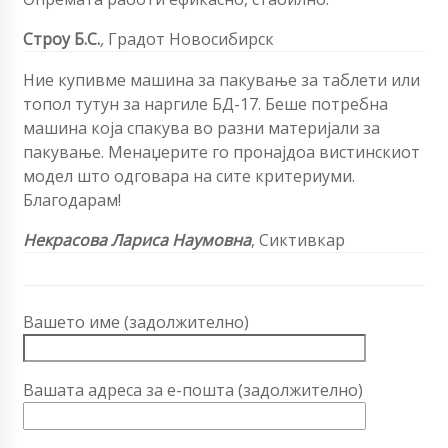
Строу Б.С.
,
Градот Новосибирск
Ние купивме машина за пакување за таблети или
топол тутун за наргиле БД-17. Беше потребна
машина која спакува во разни материјали за
пакување. Менаџерите го пронајдоа вистинскиот
модел што одговара на сите критериуми.
Благодарам!
Некрасова Лариса Наумовна
, Сиктивкар
Вашето име (задолжително)
Вашата адреса за е-пошта (задолжително)