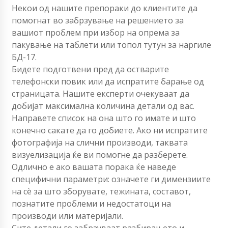
Некои од нашите препораки до клиентите да
помогнат во забрзување на решението за
вашиот проблем при избор на опрема за
пакување на таблети или топол тутун за наргиле
БД-17.
Бидете подготвени пред да остварите
телефонски повик или да испратите барање од
страницата. Нашите експерти очекуваат да
добијат максимална количина детали од вас.
Направете список на она што го имате и што
конечно сакате да го добиете. Ако ни испратите
фотографија на слични производи, таквата
визуелизација ќе ви помогне да разберете.
Одлично е ако вашата порака ќе наведе
специфични параметри: означете ги димензиите
на сè за што зборувате, тежината, составот,
познатите проблеми и недостатоци на
производи или материјали.
Сите детали го забрзуваат разбирањето и