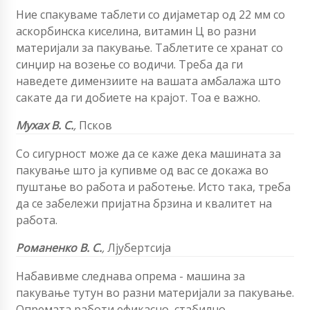
Ние спакуваме таблети со дијаметар од 22 мм со
аскорбинска киселина, витамин Ц во разни
материјали за пакување. Таблетите се хранат со
синџир на возење со водичи. Треба да ги
наведете димензиите на вашата амбалажа што
сакате да ги добиете на крајот. Тоа е важно.
Мухах В. С.
,
Псков
Со сигурност може да се каже дека машината за
пакување што ја купивме од вас се докажа во
пуштање во работа и работење. Исто така, треба
да се забележи пријатна брзина и квалитет на
работа.
Романенко В. С.
,
Лјубертсија
Набавивме следнава опрема - машина за
пакување тутун во разни материјали за пакување.
Опремата работи ефикасно, стабилно.