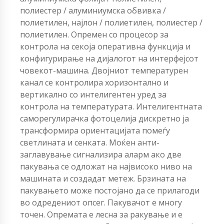
полиестер / алуминиумска обвивка /
полиетилен, најлон / полиетилен, полиестер /
полиетилен. Опремен со процесор за
контрола на секоја оперативна функција и
конфигурирање на дијалогот на интерфејсот
човекот-машина. Двојниот температурен
канал се контролира хоризонтално и
вертикално со интелигентен уред за
контрола на температурата. Интелигентната
саморегулирачка фотоцелија дискретно ја
трансформира ориентацијата помеѓу
светлината и сенката. Моќен анти-
заглавување сигнализира аларм ако две
пакувања се одложат на највисоко ниво на
машината и создадат метеж. Брзината на
пакувањето може постојано да се прилагоди
во одредениот опсег. Пакувачот е многу
точен. Опремата е лесна за ракување и е