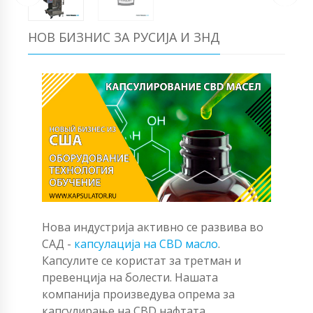
НОВ БИЗНИС ЗА РУСИЈА И ЗНД
Нова индустрија активно се развива во
САД -
капсулација на CBD масло
.
Капсулите се користат за третман и
превенција на болести. Нашата
компанија произведува опрема за
капсулирање на CBD нафтата.