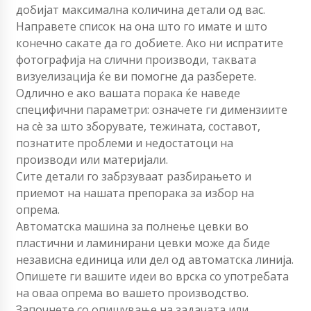
добијат максимална количина детали од вас.
Направете список на она што го имате и што
конечно сакате да го добиете. Ако ни испратите
фотографија на слични производи, таквата
визуелизација ќе ви помогне да разберете.
Одлично е ако вашата порака ќе наведе
специфични параметри: означете ги димензиите
на сè за што зборувате, тежината, составот,
познатите проблеми и недостатоци на
производи или материјали.
Сите детали го забрзуваат разбирањето и
приемот на нашата препорака за избор на
опрема.
Автоматска машина за полнење цевки во
пластични и ламинирани цевки може да биде
независна единица или дел од автоматска линија.
Опишете ги вашите идеи во врска со употребата
на оваа опрема во вашето производство.
Започнете со опишување на задачата или