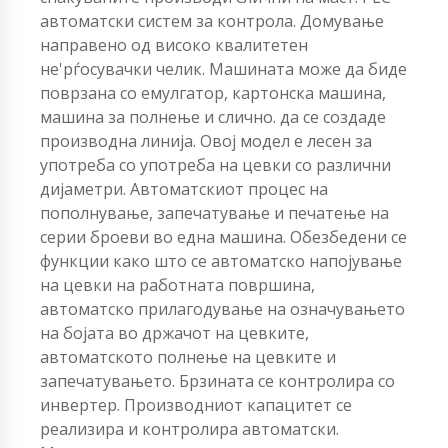
автоматски систем за контрола. Домување
направено од високо квалитетен
не'рѓосувачки челик. Машината може да биде
поврзана со емулгатор, картонска машина,
машина за полнење и слично. да се создаде
производна линија. Овој модел е лесен за
употреба со употреба на цевки со различни
дијаметри. Автоматскиот процес на
пополнување, запечатување и печатење на
серии броеви во една машина. Обезбедени се
функции како што се автоматско напојување
на цевки на работната површина,
автоматско прилагодување на означувањето
на бојата во држачот на цевките,
автоматското полнење на цевките и
запечатувањето. Брзината се контролира со
инвертер. Производниот капацитет се
реализира и контролира автоматски.