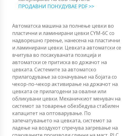
ПРОДАВНИ ПОНУДУВАЕ PDF >>
Автоматска машина за полнење цевки во
пластични и ламинирани цевки CYM-6C со
надворешно греење, нанесена на пластични
и ламинирани цевки. Цевката автоматски се
вчитува во посакуваната позиција и
автоматски се притиска во држачот на
цевката. Системите за автоматско
прилагодување за означување на бојата со
чекор-по-чекор активирање на држачот на
цевката се прилагодени за овални или
обликувани цевки. Механичкиот менувач на
системот за товарење обезбедува стабилен
капацитет на оптоварување. По
запечатувањето на цевката, системот за
ладење на воздухот спречува загревање на
спакуваните производи слични на маст. PLC