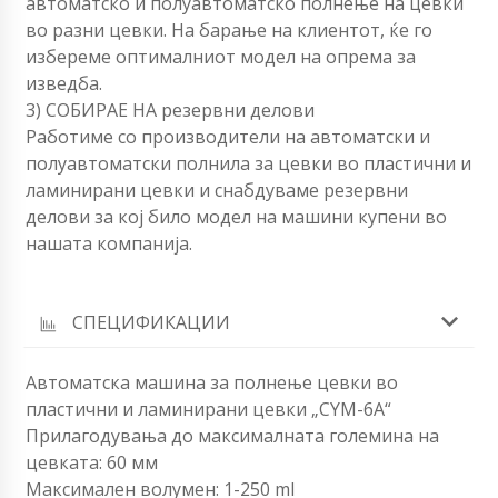
автоматско и полуавтоматско полнење на цевки
во разни цевки. На барање на клиентот, ќе го
избереме оптималниот модел на опрема за
изведба.
3) СОБИРАЕ НА резервни делови
Работиме со производители на автоматски и
полуавтоматски полнила за цевки во пластични и
ламинирани цевки и снабдуваме резервни
делови за кој било модел на машини купени во
нашата компанија.
СПЕЦИФИКАЦИИ
Автоматска машина за полнење цевки во
пластични и ламинирани цевки „CYM-6A“
Прилагодувања до максималната големина на
цевката: 60 ​​мм
Максимален волумен: 1-250 ml