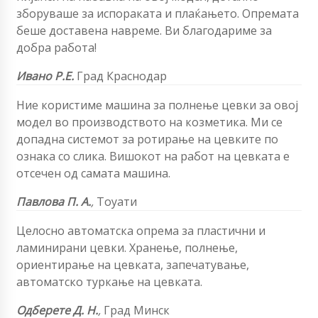
зборуваше за испораката и плаќањето. Опремата
беше доставена навреме. Ви благодариме за
добра работа!
Ивано Р.Е.
Град Краснодар
Ние користиме машина за полнење цевки за овој
модел во производството на козметика. Ми се
допадна системот за ротирање на цевките по
ознака со слика. Вишокот на работ на цевката е
отсечен од самата машина.
Павлова П. А.
,
Тоyати
Целосно автоматска опрема за пластични и
ламинирани цевки. Хранење, полнење,
ориентирање на цевката, запечатување,
автоматско туркање на цевката.
Одберете Д. Н.
,
Град Минск