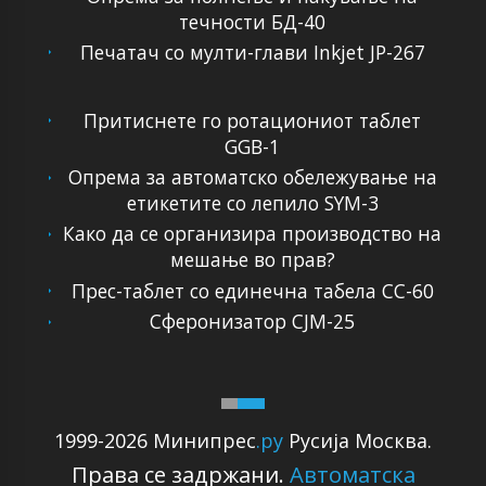
течности БД-40
Печатач со мулти-глави Inkjet JP-267
Притиснете го ротациониот таблет
GGB-1
Опрема за автоматско обележување на
етикетите со лепило SYM-3
Како да се организира производство на
мешање во прав?
Прес-таблет со единечна табела CC-60
Сферонизатор CJM-25
1999-2026 Минипрес
.ру
Русија Москва.
Права се задржани.
Автоматска