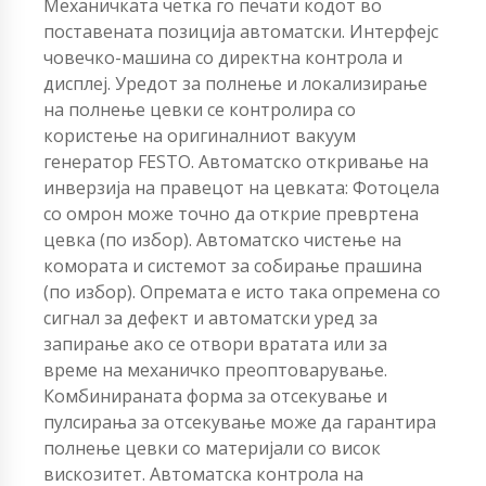
Механичката четка го печати кодот во
поставената позиција автоматски. Интерфејс
човечко-машина со директна контрола и
дисплеј. Уредот за полнење и локализирање
на полнење цевки се контролира со
користење на оригиналниот вакуум
генератор FESTO. Автоматско откривање на
инверзија на правецот на цевката: Фотоцела
со омрон може точно да открие превртена
цевка (по избор). Автоматско чистење на
комората и системот за собирање прашина
(по избор). Опремата е исто така опремена со
сигнал за дефект и автоматски уред за
запирање ако се отвори вратата или за
време на механичко преоптоварување.
Комбинираната форма за отсекување и
пулсирања за отсекување може да гарантира
полнење цевки со материјали со висок
вискозитет. Автоматска контрола на