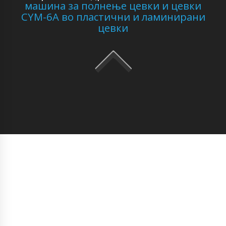
машина за полнење цевки и цевки
CYM-6A во пластични и ламинирани
цевки