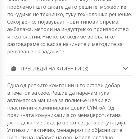
проблемот што сакате да го решите, можеби ќе
понудиме не техничко, туку технолошко решение.
Секој ден се појавуваат нови типови опрема,
амбалажа, методи на индустриско производство
и технологии. Ние ќе ве водиме во ова и ќе
разговараме со вас за начините и методите за
решавање на задачите.
ПРЕГЛЕДИ НА КЛИЕНТИ (3)
Една од ретките компании што остави добар
впечаток за себе. Решив да нарачам тука
автоматска машина за полнење цевки во
пластични и ламинирани цевки CYM-6A. Од
првичната комуникација со менаџерот, стана
јасно дека тие овде ја ценат својата репутација.
Учтиво и тактично, менаџерот ги објасни сите
нијанси на набавка на овој модел, детално