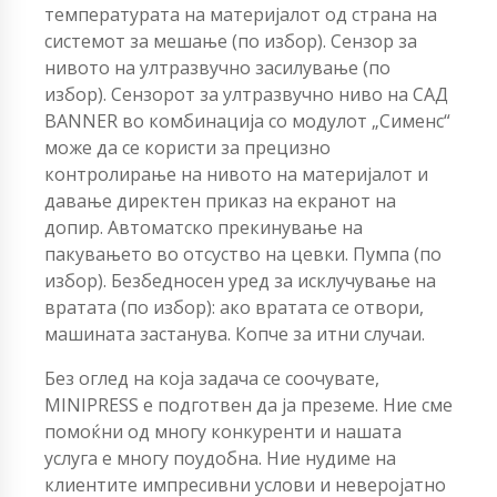
температурата на материјалот од страна на
системот за мешање (по избор). Сензор за
нивото на ултразвучно засилување (по
избор). Сензорот за ултразвучно ниво на САД
BANNER во комбинација со модулот „Сименс“
може да се користи за прецизно
контролирање на нивото на материјалот и
давање директен приказ на екранот на
допир. Автоматско прекинување на
пакувањето во отсуство на цевки. Пумпа (по
избор). Безбедносен уред за исклучување на
вратата (по избор): ако вратата се отвори,
машината застанува. Копче за итни случаи.
Без оглед на која задача се соочувате,
MINIPRESS е подготвен да ја преземе. Ние сме
помоќни од многу конкуренти и нашата
услуга е многу поудобна. Ние нудиме на
клиентите импресивни услови и неверојатно