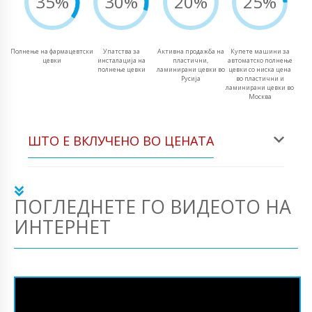
35%
30%
20%
25%
Полнење на фармацевтски
Упатства за
Активна продажба на
Купете машини за
цевки
инсталација на
пластични,
автоматско полнење
полнење цевки
ламинирани цевки во
цевки со ниска цена
Русија
во пластични и
ламинирани цевки во
Москва
ШТО Е ВКЛУЧЕНО ВО ЦЕНАТА
ПОГЛЕДНЕТЕ ГО ВИДЕОТО НА
ИНТЕРНЕТ