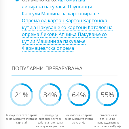
линија за пакување
Плускавци
Капсули
Машина за картонирање
Опрема од картон
Картон
Картонска
кутија
Пакување со картони
Каталог на
опрема
Лекови
Апчиња
Пакување со
кутии
Машини за пакување
Фармацевтска опрема
ПОПУЛАРНИ ПРЕБАРУВАЊА
21%
34%
64%
55%
Како да изберете опрема
Прегледи од
Технологии и опрема
Нова опрема за
за пакување упатства за
вистински луѓе за
за пакување упатства
полнење во
хартија?
работата на опрема
за хартија
производствените
за пакување упатства
капацитети во Русија