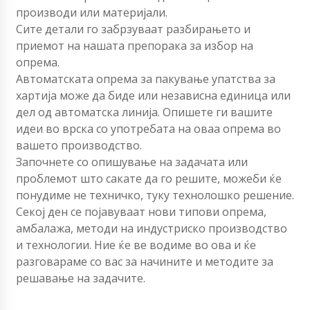
производи или материјали.
Сите детали го забрзуваат разбирањето и
приемот на нашата препорака за избор на
опрема.
Автоматската опрема за пакување упатства за
хартија може да биде или независна единица или
дел од автоматска линија. Опишете ги вашите
идеи во врска со употребата на оваа опрема во
вашето производство.
Започнете со опишување на задачата или
проблемот што сакате да го решите, можеби ќе
понудиме не техничко, туку технолошко решение.
Секој ден се појавуваат нови типови опрема,
амбалажа, методи на индустриско производство
и технологии. Ние ќе ве водиме во ова и ќе
разговараме со вас за начините и методите за
решавање на задачите.