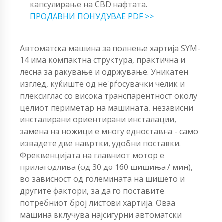
капсулирање на CBD нафтата.
ПРОДАВНИ ПОНУДУВАЕ PDF >>
Автоматска машина за полнење хартија SYM-
14 има компактна структура, практична и
лесна за ракување и одржување. Уникатен
изглед, куќиште од не'рѓосувачки челик и
плексиглас со висока транспарентност околу
целиот периметар на машината, независни
инсталирани ориентирани инсталации,
замена на ножици е многу едноставна - само
извадете две навртки, удобни поставки.
Фреквенцијата на главниот мотор е
прилагодлива (од 30 до 160 шишиња / мин),
во зависност од големината на шишето и
другите фактори, за да го поставите
потребниот број листови хартија. Оваа
машина вклучува најсигурни автоматски