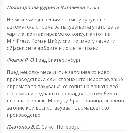
Поликарпова yудмила Виталевна
,
Казан
Не можевме да решиме помеѓу купување
автоматска опрема за пакување на упатства за
хартија, контактиравме со консултантот на
MiniPress, Роман Цибулски, тој многу лесно ги
објасни сите добрите и лошите страни.
Фомин Р. О
,
Град Екатеринбург
Пред неколку месеци тие започнаа со ново
производство, а единствено што недостасуваше
опремата за пакување, се сопна на вашата веб-
страница и веднаш го пронајдоа автомобилот
што ни требаше. Многу добра страница, особено
за оние кои воспоставуваат фармацевтско
производство.
Платонов Б.С.
,
Санкт Петербург