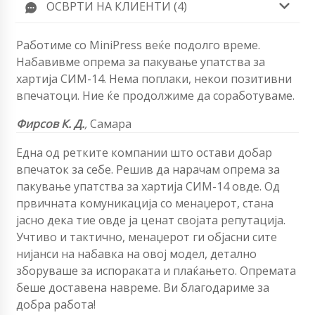
ОСВРТИ НА КЛИЕНТИ (4)
Работиме со MiniPress веќе подолго време.
Набавивме опрема за пакување упатства за
хартија СИМ-14. Нема поплаки, некои позитивни
впечатоци. Ние ќе продолжиме да соработуваме.
Фирсов К. Д.
,
Самара
Една од ретките компании што остави добар
впечаток за себе. Решив да нарачам опрема за
пакување упатства за хартија СИМ-14 овде. Од
првичната комуникација со менаџерот, стана
јасно дека тие овде ја ценат својата репутација.
Учтиво и тактично, менаџерот ги објасни сите
нијанси на набавка на овој модел, детално
зборуваше за испораката и плаќањето. Опремата
беше доставена навреме. Ви благодариме за
добра работа!