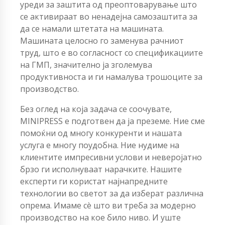
уреди за заштита од преоптоварување што
се активираат во ненадејна самозаштита за
да се намали штетата на машината.
Машината целосно го заменува рачниот
труд, што е во согласност со спецификациите
на ГМП, значително ја зголемува
продуктивноста и ги намалува трошоците за
производство.
Без оглед на која задача се соочувате,
MINIPRESS е подготвен да ја преземе. Ние сме
помоќни од многу конкуренти и нашата
услуга е многу поудобна. Ние нудиме на
клиентите импресивни услови и неверојатно
брзо ги исполнуваат нарачките. Нашите
експерти ги користат најнапредните
технологии во светот за да изберат различна
опрема. Имаме сè што ви треба за модерно
производство на кое било ниво. И уште