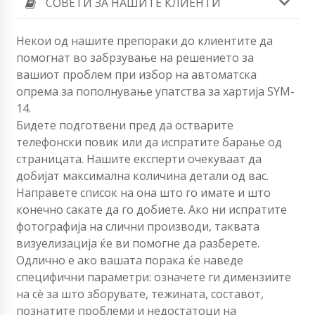
СОВЕТИ ЗА НАШИТЕ КЛИЕНТИ
Некои од нашите препораки до клиентите да
помогнат во забрзување на решението за
вашиот проблем при избор на автоматска
опрема за пополнување упатства за хартија SYM-
14.
Бидете подготвени пред да остварите
телефонски повик или да испратите барање од
страницата. Нашите експерти очекуваат да
добијат максимална количина детали од вас.
Направете список на она што го имате и што
конечно сакате да го добиете. Ако ни испратите
фотографија на слични производи, таквата
визуелизација ќе ви помогне да разберете.
Одлично е ако вашата порака ќе наведе
специфични параметри: означете ги димензиите
на сè за што зборувате, тежината, составот,
познатите проблеми и недостатоци на