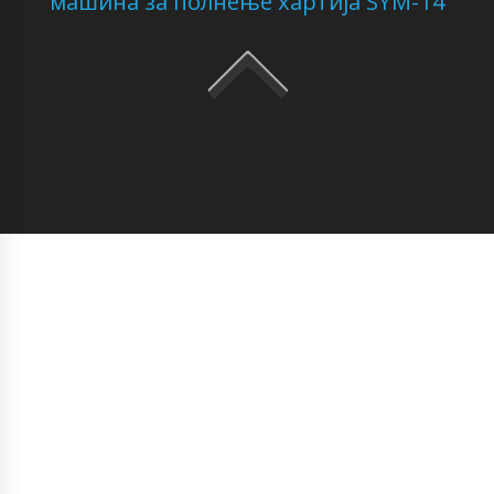
машина за полнење хартија SYM-14