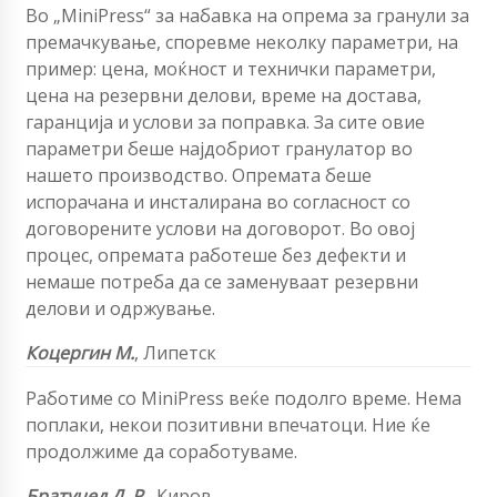
Во „MiniPress“ за набавка на опрема за гранули за
премачкување, споревме неколку параметри, на
пример: цена, моќност и технички параметри,
цена на резервни делови, време на достава,
гаранција и услови за поправка. За сите овие
параметри беше најдобриот гранулатор во
нашето производство. Опремата беше
испорачана и инсталирана во согласност со
договорените услови на договорот. Во овој
процес, опремата работеше без дефекти и
немаше потреба да се заменуваат резервни
делови и одржување.
Коцергин М.
, Липетск
Работиме со MiniPress веќе подолго време. Нема
поплаки, некои позитивни впечатоци. Ние ќе
продолжиме да соработуваме.
Братучед Д. Р.
, Киров