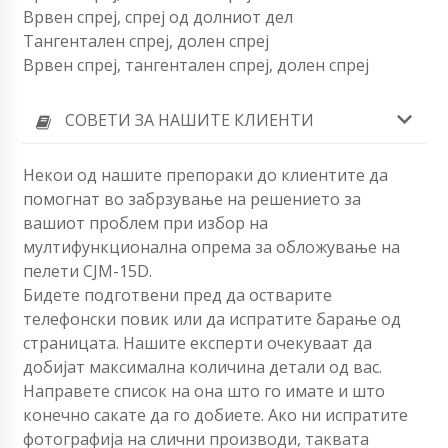
Врвен спреј, спреј од долниот дел
Тангентален спреј, долен спреј
Врвен спреј, тангентален спреј, долен спреј
СОВЕТИ ЗА НАШИТЕ КЛИЕНТИ
Некои од нашите препораки до клиентите да
помогнат во забрзување на решението за
вашиот проблем при избор на
мултифункционална опрема за обложување на
пелети CJM-15D.
Бидете подготвени пред да остварите
телефонски повик или да испратите барање од
страницата. Нашите експерти очекуваат да
добијат максимална количина детали од вас.
Направете список на она што го имате и што
конечно сакате да го добиете. Ако ни испратите
фотографија на слични производи, таквата