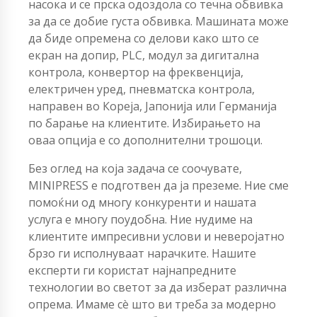
насока и се прска одоздола со течна обвивка
за да се добие густа обвивка. Машината може
да биде опремена со делови како што се
екран на допир, PLC, модул за дигитална
контрола, конвертор на фреквенција,
електричен уред, пневматска контрола,
направен во Кореја, Јапонија или Германија
по барање на клиентите. Избирањето на
оваа опција е со дополнителни трошоци.
Без оглед на која задача се соочувате,
MINIPRESS е подготвен да ја преземе. Ние сме
помоќни од многу конкуренти и нашата
услуга е многу поудобна. Ние нудиме на
клиентите импресивни услови и неверојатно
брзо ги исполнуваат нарачките. Нашите
експерти ги користат најнапредните
технологии во светот за да изберат различна
опрема. Имаме сè што ви треба за модерно