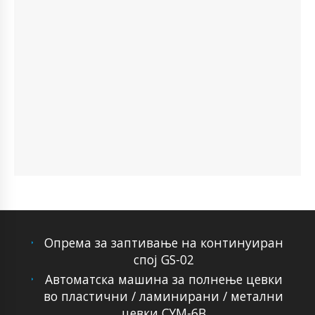
Опрема за заптивање на континуиран
спој GS-02
Автоматска машина за полнење цевки
во пластични / ламинирани / метални
цевки CYM-6B