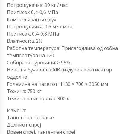
Потрошувачка: 99 кг / час
Притисок 0,4-0,6 МПа
Компресиран воздух:
Потрошувачка: 0,6 м3 / мин
Притисок: 0,4-0,8 МПа
Влажност: ≥ 2%
Работна температура: Прилагодлива од собна
температура на 120
Собирање суровини: ≥ 95%
Ниво на бучава: d70dB (издувен вентилатор
одделно)
Големина на пакетот: 1130 × 700 × 3050 мм
Тежина: 750 кг
Тежина на испорака: 900 кг
Измена:
Тангентно прскање
Долниот спреј
Врвен спреј, тангентен спреј