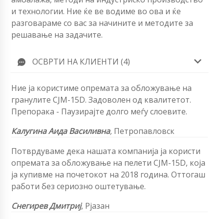
и технологии. Ние ќе ве водиме во ова и ќе
разговараме со вас за начините и методите за
решавање на задачите.
ОСВРТИ НА КЛИЕНТИ (4)
Ние ја користиме опремата за обложување на
гранулите CJM-15D. Задоволен од квалитетот.
Препорака - Паузирајте долго меѓу слоевите.
Калугина Аида Василивна
,
Петропавловск
Потврдуваме дека нашата компанија ја користи
опремата за обложување на пелети CJM-15D, која
ја купивме на почетокот на 2018 година. Оттогаш
работи без сериозно оштетување.
Снегирев Дмитриј
,
Рјазан