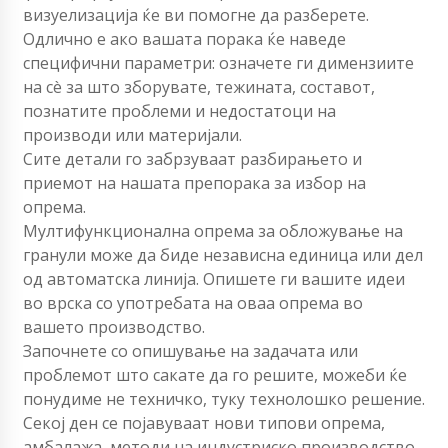
визуелизација ќе ви помогне да разберете.
Одлично е ако вашата порака ќе наведе
специфични параметри: означете ги димензиите
на сè за што зборувате, тежината, составот,
познатите проблеми и недостатоци на
производи или материјали.
Сите детали го забрзуваат разбирањето и
приемот на нашата препорака за избор на
опрема.
Мултифункционална опрема за обложување на
гранули може да биде независна единица или дел
од автоматска линија. Опишете ги вашите идеи
во врска со употребата на оваа опрема во
вашето производство.
Започнете со опишување на задачата или
проблемот што сакате да го решите, можеби ќе
понудиме не техничко, туку технолошко решение.
Секој ден се појавуваат нови типови опрема,
амбалажа, методи на индустриско производство