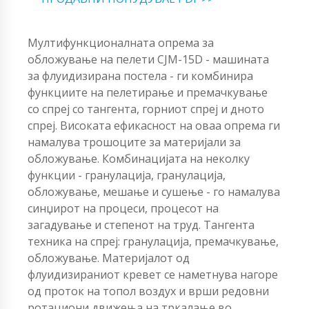
Мултифункционалната опрема за
обложување на пелети CJM-15D - машината
за флуидизирана постела - ги комбинира
функциите на пелетирање и премачкување
со спреј со тангента, горниот спреј и дното
спреј. Високата ефикасност на оваа опрема ги
намалува трошоците за материјали за
обложување. Комбинацијата на неколку
функции - гранулација, гранулација,
обложување, мешање и сушење - го намалува
синџирот на процеси, процесот на
загадување и степенот на труд. Тангента
техника на спреј: гранулација, премачкување,
обложување. Материјалот од
флуидизираниот кревет се наметнува нагоре
од проток на топол воздух и врши редовни
ротациони движења на тркалање во