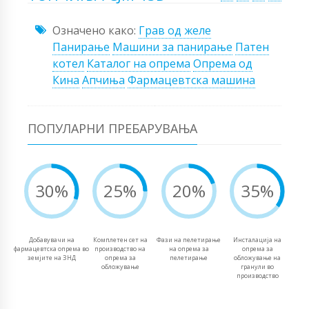
Означено како:
Грав од желе
Панирање
Машини за панирање
Патен
котел
Каталог на опрема
Опрема од
Кина
Апчиња
Фармацевтска машина
ПОПУЛАРНИ ПРЕБАРУВАЊА
30%
25%
20%
35%
Добавувачи на
Комплетен сет на
Фази на пелетирање
Инсталација на
фармацевтска опрема во
производство на
на опрема за
опрема за
земјите на ЗНД
опрема за
пелетирање
обложување на
обложување
гранули во
производство