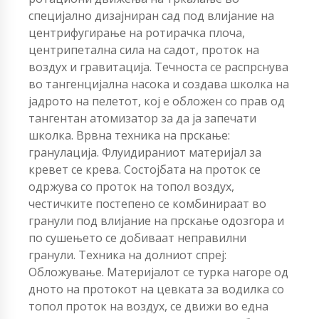
специјално дизајниран сад под влијание на
центрифугирање на ротирачка плоча,
центрипетална сила на садот, проток на
воздух и гравитација. Течноста се распрснува
во тангенцијална насока и создава школка на
јадрото на пелетот, кој е обложен со прав од
тангентан атомизатор за да ја запечати
школка. Врвна техника на прскање:
гранулација. Флуидираниот материјал за
кревет се крева. Состојбата на проток се
одржува со проток на топол воздух,
честичките постепено се комбинираат во
гранули под влијание на прскање одозгора и
по сушењето се добиваат неправилни
гранули. Техника на долниот спреј:
Обложување. Материјалот се турка нагоре од
дното на протокот на цевката за водилка со
топол проток на воздух, се движи во една