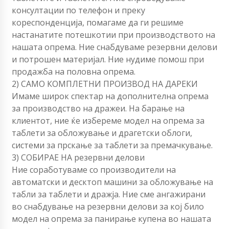
консултации по телефон и преку
кореспонденција, помагаме да ги решиме
настанатите потешкотии при производството на
нашата опрема. Ние снабдуваме резервни делови
и потрошен материјал. Ние нудиме помош при
продажба на половна опрема.
2) САМО КОМПЛЕТНИ ПРОИЗВОД НА ДАРЕКИ
Имаме широк спектар на дополнителна опрема
за производство на дражеи. На барање на
клиентот, ние ќе избереме модел на опрема за
таблети за обложување и драгетски облоги,
системи за прскање за таблети за премачкување.
3) СОБИРАЕ НА резервни делови
Ние соработуваме со производители на
автоматски и десктоп машини за обложување на
табли за таблети и дражја. Ние сме ангажирани
во снабдување на резервни делови за кој било
модел на опрема за панирање купена во нашата