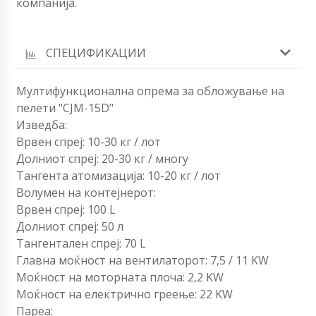
компанија.
СПЕЦИФИКАЦИИ
Мултифункционална опрема за обложување на
пелети "CJM-15D"
Изведба:
Врвен спреј: 10-30 кг / лот
Долниот спреј: 20-30 кг / многу
Тангента атомизација: 10-20 кг / лот
Волумен на контејнерот:
Врвен спреј: 100 L
Долниот спреј: 50 л
Тангентален спреј: 70 L
Главна моќност на вентилаторот: 7,5 / 11 KW
Моќност на моторната плоча: 2,2 KW
Моќност на електрично греење: 22 KW
Пареа: