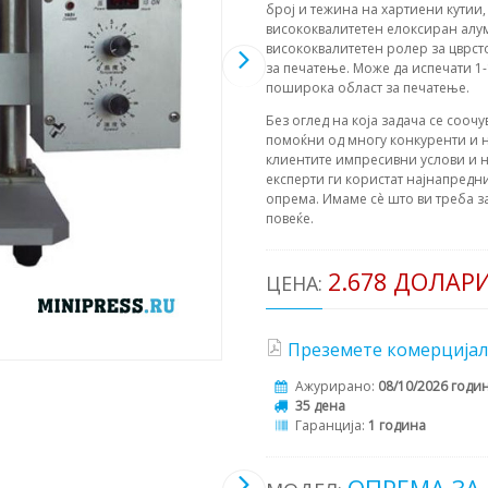
број и тежина на хартиени кутии
висококвалитетен елоксиран алу
висококвалитетен ролер за цврст
за печатење. Може да испечати 1
поширока област за печатење.
Без оглед на која задача се соочу
помоќни од многу конкуренти и н
клиентите импресивни услови и н
експерти ги користат најнапредни
опрема. Имаме сè што ви треба з
повеќе.
2.678 ДОЛАР
ЦЕНА:
Преземете комерцијал
Ажурирано:
08/10/2026 годи
35 дена
Гаранција:
1 година