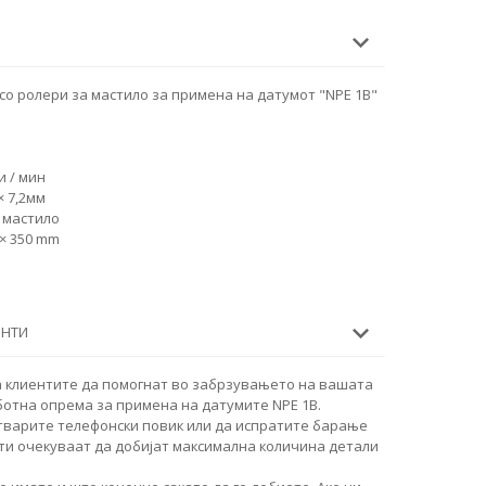
о ролери за мастило за примена на датумот "NPE 1B"
и / мин
× 7,2мм
 мастило
 × 350 mm
ЕНТИ
 клиентите да помогнат во забрзувањето на вашата
ботна опрема за примена на датумите NPE 1B.
тварите телефонски повик или да испратите барање
ти очекуваат да добијат максимална количина детали