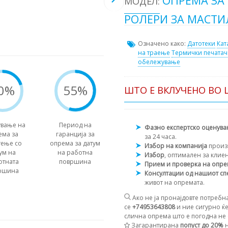
ОПРЕМА ЗА
МОДЕЛ:
РОЛЕРИ ЗА МАСТИЛ
Означено како:
Датотеки
Кат
на траење
Термички печатач
обележување
0%
55%
ШТО Е ВКЛУЧЕНО ВО 
вање на
Период на
Фазно експертско оценув
ема за
гаранција за
за 24 часа.
тење со
опрема за датум
Избор на компанија
произ
ум на
на работна
Избор
, оптимален за клие
отната
површина
Прием и проверка на опр
ршина
Консултации од нашиот сп
живот на опремата.
Ако не ја пронајдовте потребна
се
+74953643808
и ние сигурно ќе
слична опрема што е погодна не с
Загарантирана
попуст до 20%
н