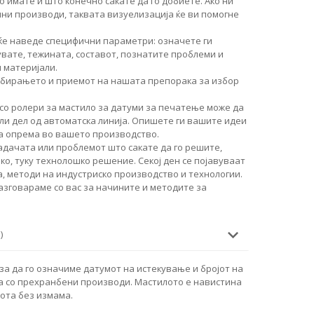
о имате и што конечно сакате да го добиете. Ако ни
чни производи, таквата визуелизација ќе ви помогне
ќе наведе специфични параметри: означете ги
увате, тежината, составот, познатите проблеми и
 материјали.
збирањето и приемот на нашата препорака за избор
о ролери за мастило за датуми за печатење може да
ли дел од автоматска линија. Опишете ги вашите идеи
аа опрема во вашето производство.
дачата или проблемот што сакате да го решите,
о, туку технолошко решение. Секој ден се појавуваат
, методи на индустриско производство и технологии.
разговараме со вас за начините и методите за
)
за да го означиме датумот на истекување и бројот на
 со прехранбени производи. Мастилото е навистина
ота без измама.