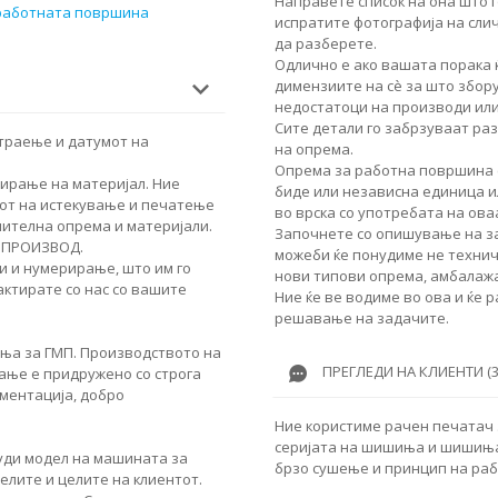
Направете список на она што г
 работната површина
испратите фотографија на сли
да разберете.
Одлично е ако вашата порака 
димензиите на сè за што збор
недостатоци на производи или
Сите детали го забрзуваат ра
траење и датумот на
на опрема.
Опрема за работна површина с
ирање на материјал. Ние
биде или независна единица и
от на истекување и печатење
во врска со употребата на ов
нителна опрема и материјали.
Започнете со опишување на за
 ПРОИЗВОД.
можеби ќе понудиме не техничк
и и нумерирање, што им го
нови типови опрема, амбалажа
ктирате со нас со вашите
Ние ќе ве водиме во ова и ќе 
решавање на задачите.
ања за ГМП. Производството на
ПРЕГЛЕДИ НА КЛИЕНТИ (3
ање е придружено со строга
ументација, добро
Ние користиме рачен печатач 
серијата на шишиња и шишиња
нуди модел на машината за
брзо сушење и принцип на раб
елите и целите на клиентот.