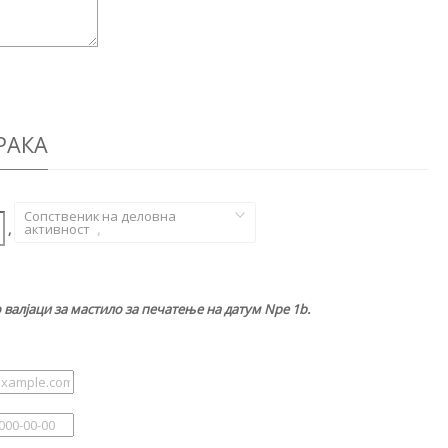
РАКА
Сопственик на деловна
,
активност
,
валјаци за мастило за печатење на датум Npe 1b.