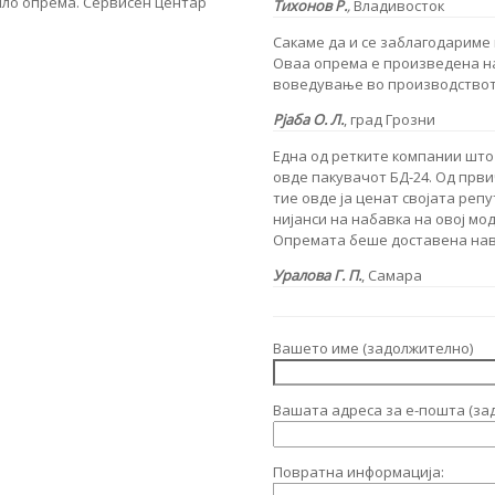
ило опрема. Сервисен центар
Тихонов Р.
,
Владивосток
Сакаме да и се заблагодариме 
Оваа опрема е произведена на
воведување во производството
Рјаба О. Л.
,
град Грозни
Една од ретките компании што
овде пакувачот БД-24. Од први
тие овде ја ценат својата репу
нијанси на набавка на овој мо
Опремата беше доставена нав
Уралова Г. П.
, Самара
Вашето име (задолжително)
Вашата адреса за е-пошта (за
Повратна информација: