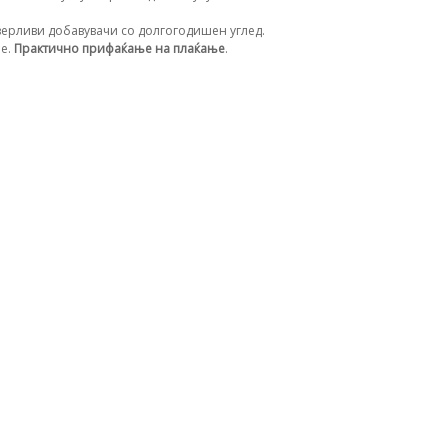
ерливи добавувачи со долгогодишен углед.
ње.
Практично прифаќање на плаќање
.