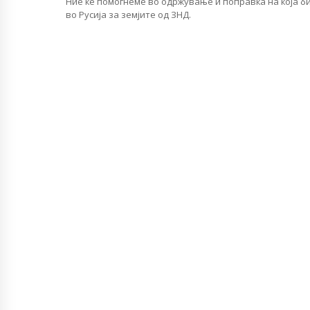
Ние ќе помогнеме во одржување и поправка на која б
во Русија за земјите од ЗНД.