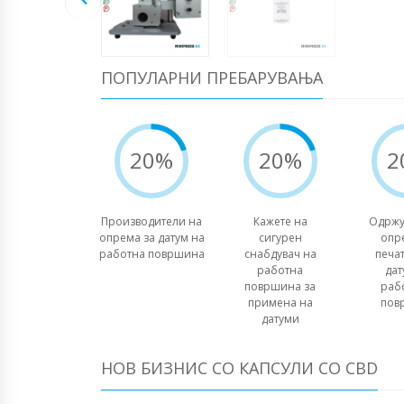
ПОПУЛАРНИ ПРЕБАРУВАЊА
20%
20%
2
Производители на
Кажете на
Одржу
опрема за датум на
сигурен
опр
работна површина
снабдувач на
печа
работна
дат
површина за
раб
примена на
пов
датуми
НОВ БИЗНИС СО КАПСУЛИ СО CBD