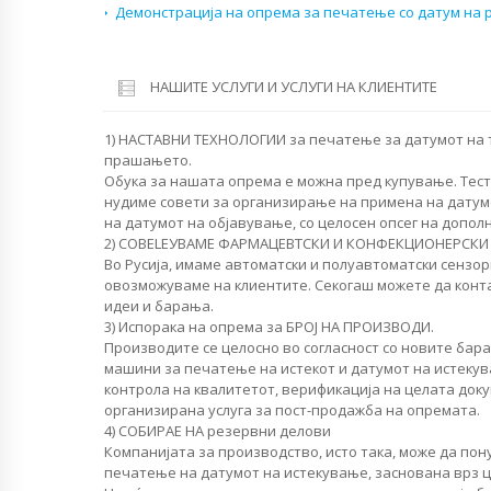
Демонстрација на опрема за печатење со датум на
НАШИТЕ УСЛУГИ И УСЛУГИ НА КЛИЕНТИТЕ
1) НАСТАВНИ ТЕХНОЛОГИИ за печатење за датумот на 
прашањето.
Обука за нашата опрема е можна пред купување. Тест
нудиме совети за организирање на примена на датум
на датумот на објавување, со целосен опсег на допол
2) СОВЕLEУВАМЕ ФАРМАЦЕВТСКИ И КОНФЕКЦИОНЕРСКИ
Во Русија, имаме автоматски и полуавтоматски сензор
овозможуваме на клиентите. Секогаш можете да конта
идеи и барања.
3) Испорака на опрема за БРОЈ НА ПРОИЗВОДИ.
Производите се целосно во согласност со новите бар
машини за печатење на истекот и датумот на истекув
контрола на квалитетот, верификација на целата док
организирана услуга за пост-продажба на опремата.
4) СОБИРАЕ НА резервни делови
Компанијата за производство, исто така, може да по
печатење на датумот на истекување, заснована врз ц