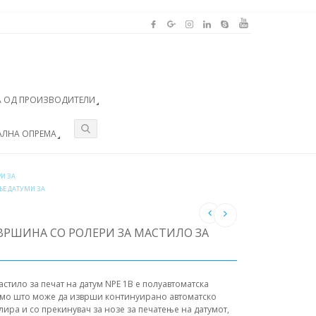
 ОД ПРОИЗВОДИТЕЛИ
АЛНА ОПРЕМА
И ЗА
ЊЕ ДАТУМИ ЗА
ВРШИНА СО РОЛЕРИ ЗА МАСТИЛО ЗА
астило за печат на датум NPE 1B е полуавтоматска
само што може да изврши континуирано автоматско
лира и со прекинувач за нозе за печатење на датумот,