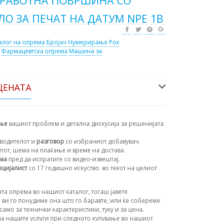
 РАБОТНА ПОВРШИНА СО
О ЗА ПЕЧАТ НА ДАТУМ NPE 1B
алог на опрема
Бројач
Нумерирање
Рок
Фармацевтска опрема
Машина за
ЦЕНАТА
ање
вашиот проблем и детална дискусија за решенијата
водителот и
разговор
со избраниот добавувач.
нтот, шема на плаќање и време на достава.
ема
пред да испратите со видео-извештај.
ецијалист
со 17 годишно искуство
во текот на целиот
та опрема во нашиот каталог, тогаш јавете
 ви го понудиме она што го баравте, или ќе собереме
амо за технички карактеристики, туку и за цена.
а нашите услуги при следното купување во нашиот