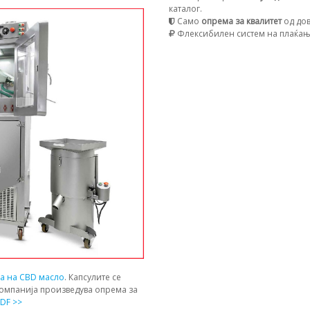
каталог.
Само
опрема за квалитет
од дов
Флексибилен систем на плаќа
ја на CBD масло
. Капсулите се
компанија произведува опрема за
DF >>