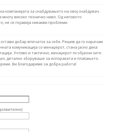
на компанијата за снабдувањето на овој снабдувач.
 многу високо техничко ниво. Од неговото
, не се појавија никакви проблеми.
 остави добар впечаток за себе. Решив да го нарачам
чната комуникација со менаџерот, стана јасно дека
тација. Учтиво и тактично, менаџерот ги објасни сите
дел, детално зборуваше за испораката и плаќањето.
реме. Ви благодариме за добра работа!
должително)