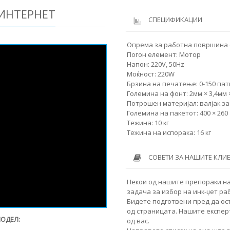
 ИНТЕРНЕТ
СПЕЦИФИКАЦИИ
Опрема за работна површина с
Погон елемент: Мотор
Напон: 220V, 50Hz
Моќност: 220W
Брзина на печатење: 0-150 пат
Големина на фонт: 2мм × 3,4мм 
Потрошен материјал: валјак за
Големина на пакетот: 400 × 260
Тежина: 10 кг
Тежина на испорака: 16 кг
СОВЕТИ ЗА НАШИТЕ КЛИ
Некои од нашите препораки на
задача за избор на инк-џет ра
Бидете подготвени пред да ос
од страницата. Нашите експер
МОДЕЛ:
од вас.