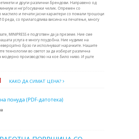
, етикети и други различни брендови. Направено од
миниум и не'рѓосувачки челик. Опремен со
о мастило и печати јасни карактери со помали трошоци
-10 реда, со прилагодлива висина на печатење, многу
вате, MINIPRESS е подготвен да ја преземе. Ние сме
ашата услуга е многу поудобна. Ние нудиме на
еверојатно брзо ги исполнуваат нарачките. Нашите
те технологии во светот за да изберат различна
а модерно производство на кое било ниво. И уште
И
КАКО ДА СИМАТ ЦЕНА?
на понуда (PDF-датотека)
на