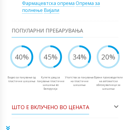
Фармацевтска опрема
Опрема за
полнење
Вијали
ПОПУЛАРНИ ПРЕБАРУВАЊА
40%
45%
34%
20%
Видео за пакување од
Купете уред за
Упатства за пакување
Врвни производители
пластични шишиња
пакување пластични
на пластични
на автоматски
шишиња во
шишиња
обложувалници за
Белорусија
шишиња
ШТО Е ВКЛУЧЕНО ВО ЦЕНАТА