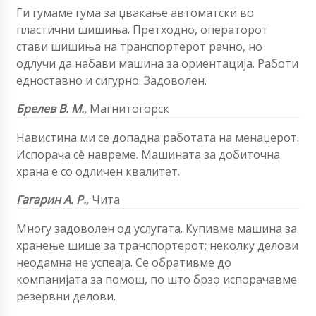
Ги гумаме гума за џвакање автоматски во
пластични шишиња. Претходно, операторот
стави шишиња на транспортерот рачно, но
одлучи да набави машина за ориентација. Работи
едноставно и сигурно. Задоволен.
Брелев В. М.
,
Магнитогорск
Навистина ми се допадна работата на менаџерот.
Испорача сè навреме. Машината за добиточна
храна е со одличен квалитет.
Гагарин А. Р.
,
Чита
Многу задоволен од услугата. Купивме машина за
хранење шише за транспортерот; неколку делови
неодамна не успеаја. Се обративме до
компанијата за помош, по што брзо испорачавме
резервни делови.