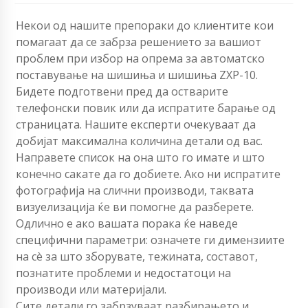
Некои од нашите препораки до клиентите кои
помагаат да се забрза решението за вашиот
проблем при избор на опрема за автоматско
поставување на шишиња и шишиња ZXP-10.
Бидете подготвени пред да остварите
телефонски повик или да испратите барање од
страницата. Нашите експерти очекуваат да
добијат максимална количина детали од вас.
Направете список на она што го имате и што
конечно сакате да го добиете. Ако ни испратите
фотографија на слични производи, таквата
визуелизација ќе ви помогне да разберете.
Одлично е ако вашата порака ќе наведе
специфични параметри: означете ги димензиите
на сè за што зборувате, тежината, составот,
познатите проблеми и недостатоци на
производи или материјали.
Сите детали го забрзуваат разбирањето и