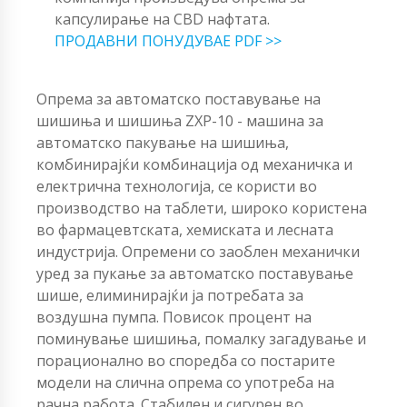
капсулирање на CBD нафтата.
ПРОДАВНИ ПОНУДУВАЕ PDF >>
Опрема за автоматско поставување на
шишиња и шишиња ZXP-10 - машина за
автоматско пакување на шишиња,
комбинирајќи комбинација од механичка и
електрична технологија, се користи во
производство на таблети, широко користена
во фармацевтската, хемиската и лесната
индустрија. Опремени со заоблен механички
уред за пукање за автоматско поставување
шише, елиминирајќи ја потребата за
воздушна пумпа. Повисок процент на
поминување шишиња, помалку загадување и
порационално во споредба со постарите
модели на слична опрема со употреба на
рачна работа. Стабилен и сигурен во