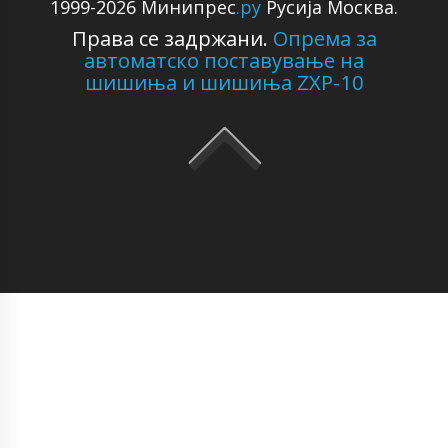
1999-2026 Минипрес
.ру
Русија Москва.
Права се задржани.
Опрема за
автоматско поставување на
шишиња и шишиња ZXP-10