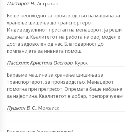
Пастирот Н.
,
Астрахан
Беше неопходно за производство на машина за
хранење шишиња до транспортерот.
Индивидуалниот пристап на менаџерот, ја реши
задачата. Квалитетот на работа на овој модел е
доста задоволен од нас. Благодарност до
компанијата за нивната помош.
Пасехник Кристина Олегово
, Курск
Баравме машина за хранење шишиња за
транспортерот, за производство. Менаџерот
помогна при претресот. Опремата беше избрана
за најефтина. Квалитетот е добар, препорачувам!
Пушкин В. С.
, Можаиск