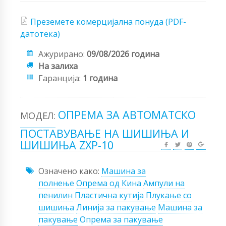
Преземете комерцијална понуда (PDF-
датотека)
Ажурирано:
09/08/2026 година
На залиха
Гаранција:
1 година
ОПРЕМА ЗА АВТОМАТСКО
МОДЕЛ:
ПОСТАВУВАЊЕ НА ШИШИЊА И
ШИШИЊА ZXP-10
Означено како:
Машина за
полнење
Опрема од Кина
Ампули на
пенилин
Пластична кутија
Плукање со
шишиња
Линија за пакување
Машина за
пакување
Опрема за пакување