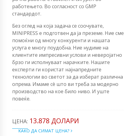
работењето. Во согласност со GMP
стандардот.
Без оглед на која задача се соочувате,
MINIPRESS е подготвен да ја преземе. Ние сме
помоќни од многу конкуренти и нашата
услуга е многу поудобна. Ние нудиме на
клиентите импресивни услови и неверојатно
брзо ги исполнуваат нарачките. Нашите
експерти ги користат најнапредните
технологии во светот за да изберат различна
опрема. Имаме сè што ви треба за модерно
производство на кое било ниво. И уште
повеќе.
13.878 ДОЛАРИ
ЦЕНА:
КАКО ДА СИМАТ ЦЕНА?