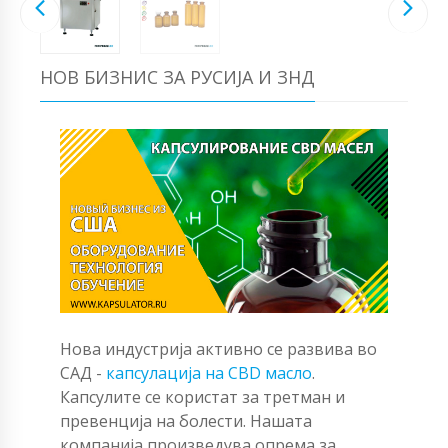
НОВ БИЗНИС ЗА РУСИЈА И ЗНД
Нова индустрија активно се развива во
САД -
капсулација на CBD масло
.
Капсулите се користат за третман и
превенција на болести. Нашата
компанија произведува опрема за