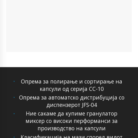
Опрема за полирање и сортирање на
капсули од серија CC-10
Опрема за автоматско дистрибуција со
диспензерот JFS-04
Ние сакаме да купиме гранулатор
миксер со високи перформанси за
производство на капсули
Класификација на мази според видот