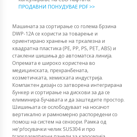
ПРОДАВНИ ПОНУДУВАЕ PDF >>
Машината за сортирање со голема брзина
DWP-12A се користи за товарење и
ориентирано хранење на тркалезна и
квадратна пластика (PE, PP, PS, PET, ABS) и
стаклени шишиња до автоматска линија.
Опремата е широко користена во
медицинската, прехранбената,
козметичката, хемиската индустрија.
Компактен дизајн со затворена интегрирана
бункер и сортирање на дискови за да се
елиминира бучавата и да заштедите простор.
Шишињата се ослободуваат на носачот
вертикално и рамномерно распоредени со
помош на систем на сензори. Рамка од
не'рѓосувачки челик SUS304 и про
transparentирни панели за каросерија.