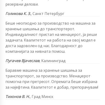
резервни делови.
Голикова К. З.
,
Санкт Петербург
Беше неопходно за производство на машина за
хранење шишиња до транспортерот.
Индивидуалниот пристап на менаџерот, ја реши
задачата. Квалитетот на работа на овој модел е
доста задоволен од нас. Благодарност до
компанијата за нивната помош.
Пугачев Вјачеслав
, Калининград
Баравме машина за хранење шишиња за
транспортерот, за производство. Менаџерот
помогна при претресот. Опремата беше избрана
за најефтина. Квалитетот е добар, препорачувам!
Тихонов В. Н.
, Град Минск