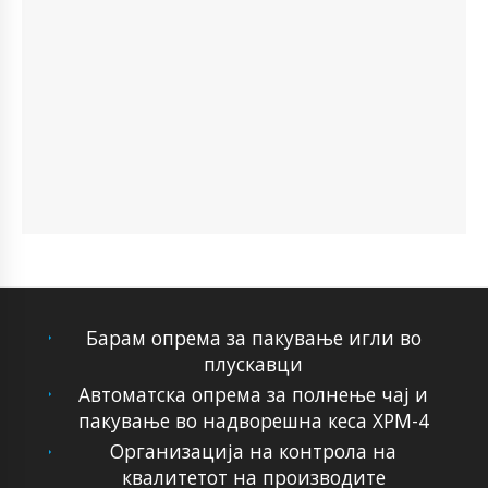
Барам опрема за пакување игли во
плускавци
Автоматска опрема за полнење чај и
пакување во надворешна кеса XPM-4
Организација на контрола на
квалитетот на производите