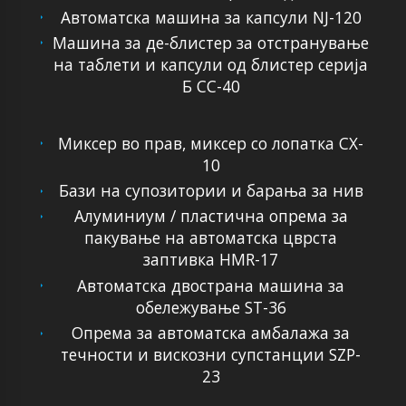
Автоматска машина за капсули NJ-120
Машина за де-блистер за отстранување
на таблети и капсули од блистер серија
Б CC-40
Миксер во прав, миксер со лопатка CX-
10
Бази на супозитории и барања за нив
Алуминиум / пластична опрема за
пакување на автоматска цврста
заптивка HMR-17
Автоматска двострана машина за
обележување ST-36
Опрема за автоматска амбалажа за
течности и вискозни супстанции SZP-
23