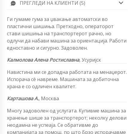
ПРЕГЛЕДИ НА КЛИЕНТИ (5)
Ги гумаме гума за џвакање автоматски во
пластични шишиња. Претходно, операторот
стави шишиња на транспортерот рачно, но
одлучи да набави машина за ориентација. Работи
едноставно и сигурно. Задоволен.
Калмолова Алена Ростиславна
,
Усуријск
Навистина ми се допадна работата на менаџерот.
Испорача сè навреме. Машината за добиточна
храна е со одличен квалитет.
Карташова А.
,
Москва
Многу задоволен од услугата. Купивме машина за
хранење шише за транспортерот; неколку делови
неодамна не успеаја. Се обративме до
компанијата за помош, по што брзо испорачавме