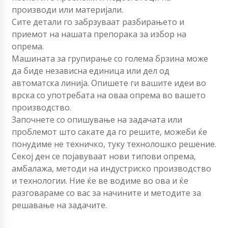
производи или материјали.
Сите детали го забрзуваат разбирањето и
приемот на нашата препорака за избор на
опрема.
Машината за групирање со голема брзина може
да биде независна единица или дел од
автоматска линија. Опишете ги вашите идеи во
врска со употребата на оваа опрема во вашето
производство.
Започнете со опишување на задачата или
проблемот што сакате да го решите, можеби ќе
понудиме не техничко, туку технолошко решение.
Секој ден се појавуваат нови типови опрема,
амбалажа, методи на индустриско производство
и технологии. Ние ќе ве водиме во ова и ќе
разговараме со вас за начините и методите за
решавање на задачите.