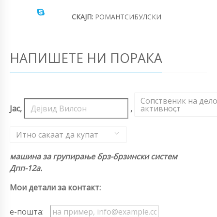
СКАЈП:
РОМАНТСИБУЛСКИ
НАПИШЕТЕ НИ ПОРАКА
Сопственик на дел
Јас,
,
активност
,
Итно сакаат да купат
машина за групирање брз-брзински систем
Дпп-12а.
Мои детали за контакт:
е-пошта: