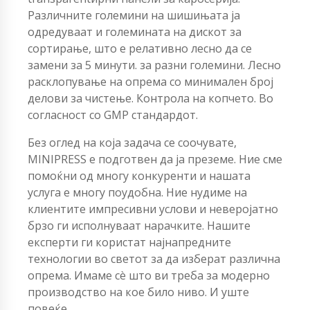
Различните големини на шишињата ја
одредуваат и големината на дискот за
сортирање, што е релативно лесно да се
замени за 5 минути. за разни големини. Лесно
расклопување на опрема со минимален број
делови за чистење. Контрола на копчето. Во
согласност со GMP стандардот.
Без оглед на која задача се соочувате,
MINIPRESS е подготвен да ја преземе. Ние сме
помоќни од многу конкуренти и нашата
услуга е многу поудобна. Ние нудиме на
клиентите импресивни услови и неверојатно
брзо ги исполнуваат нарачките. Нашите
експерти ги користат најнапредните
технологии во светот за да изберат различна
опрема. Имаме сè што ви треба за модерно
производство на кое било ниво. И уште
повеќе.