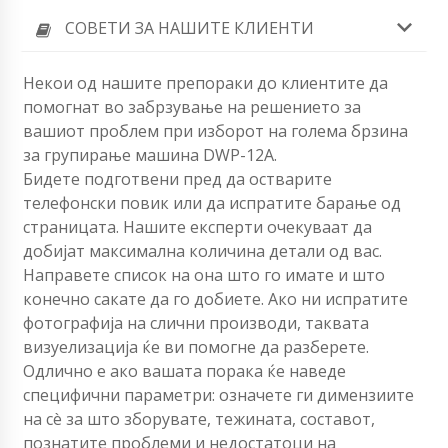
СОВЕТИ ЗА НАШИТЕ КЛИЕНТИ
Некои од нашите препораки до клиентите да
помогнат во забрзување на решението за
вашиот проблем при изборот на голема брзина
за групирање машина DWP-12A.
Бидете подготвени пред да остварите
телефонски повик или да испратите барање од
страницата. Нашите експерти очекуваат да
добијат максимална количина детали од вас.
Направете список на она што го имате и што
конечно сакате да го добиете. Ако ни испратите
фотографија на слични производи, таквата
визуелизација ќе ви помогне да разберете.
Одлично е ако вашата порака ќе наведе
специфични параметри: означете ги димензиите
на сè за што зборувате, тежината, составот,
познатите проблеми и недостатоци на