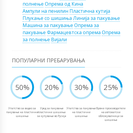
полнење
Опрема од Кина
Ампули на пенилин
Пластична кутија
Плукање со шишиња
Линија за пакување
Машина за пакување
Опрема за
пакување
Фармацевтска опрема
Опрема
за полнење
Вијали
ПОПУЛАРНИ ПРЕБАРУВАЊА
50%
20%
30%
25%
Упатство за видео за
Уред за пакување
Упатства за пакување
Врвни производители
пакување на пластични
пластични шишиња
на пластични
на автоматски
шишиња
за купување во Русија
шишиња
обложувалници за
шишиња