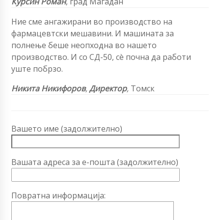
Курсин Роман
, град Магадан
Ние сме ангажирани во производство на
фармацевтски мешавини. И машината за
полнење беше неопходна во нашето
производство. И со СД-50, сè почна да работи
уште побрзо.
Никита Никифоров
,
Директор
,
Томск
Вашето име (задолжително)
Вашата адреса за е-пошта (задолжително)
Повратна информација: