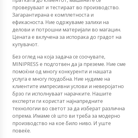
проверуваат и тестираат во производство.
Загарантирана е комплетноста и
ефикасноста. Ние одржуваме залихи на
делови и потрошни материјали во магацин.
Цената е вклучена за испорака до градот на
купувачот.
Без оглед на која задача се соочувате,
MINIPRESS е подготвен да ја преземе. Ние сме
помоќни од многу конкуренти и нашата
услуга е многу поудобна. Ние нудиме на
клиентите импресивни услови и неверојатно
брзо ги исполнуваат нарачките. Нашите
експерти ги користат најнапредните
технологии во светот за да изберат различна
опрема. Имаме сè што ви треба за модерно
производство на кое било ниво. И уште
повеќе.