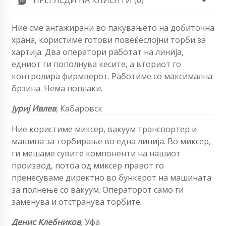
Ние сме ангажирани во пакувањето на добиточна
храна, користиме готови повеќеслојни торби за
хартија. Два оператори работат на линија,
едниот ги пополнува кесите, а вториот го
контролира фирмверот. Работиме со максимална
брзина. Нема поплаки.
Јуриј Ивлев
,
Кабаровск
Ние користиме миксер, вакуум транспортер и
машина за торбирање во една линија. Во миксер,
ги мешаме сувите компоненти на нашиот
производ, потоа од миксер правот го
пренесуваме директно во бункерот на машината
за полнење со вакуум. Операторот само ги
заменува и отстранува торбите.
Денис Клебников
,
Уфа