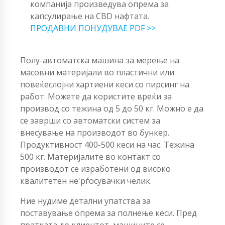
компанија произведува опрема за
капсулирање на CBD нафтата.
ПРОДАВНИ ПОНУДУВАЕ PDF >>
Полу-автоматска машина за мерење на
масовни материјали во пластични или
повеќеслојни хартиени кеси со пирсинг на
работ. Можете да користите вреќи за
производ со тежина од 5 до 50 кг. Можно е да
се заврши со автоматски систем за
внесување на производот во бункер.
Продуктивност 400-500 кеси на час. Тежина
500 кг. Материјалите во контакт со
производот се изработени од високо
квалитетен не'рѓосувачки челик.
Ние нудиме детални упатства за
поставување опрема за полнење кеси. Пред
пратката до клиентот, машините се