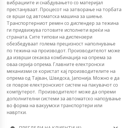
вибрациите и снабдувањето со материјал
престануваат. Процесот на затворање на торбата
се врши од автоматска машина за шиење.
Транспортерниот ремен со диспендер за тежина
ги придвижува готовите исполнети вреќи на
страната. Сите типови на диспензери
обезбедуваат голема прецизност наполнување
по тежина на производот. Производителот може
да изврши секаква комбинација на опрема за
оваа серија опрема.
Главните електронски
механизми се користат кај производителите на
опрема од Тајван, Шведска, Јапонија. Можно е да
се поврзе електронскиот систем на пакувачот со
компјутерот
. Производителот може да опреми
дополнителни системи за автоматско напојување
во форма на вакуумски транспортери или
навртки.
ПРЕГЛЕДИ НА КЛИЕНТИ (6)