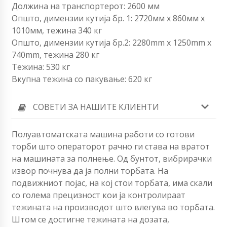
Должина на транспортерот: 2600 мм
Општо, димензии кутија бр. 1: 2720мм x 860мм х
1010мм, тежина 340 кг
Општо, димензии кутија бр.2: 2280mm x 1250mm x
740mm, тежина 280 кг
Тежина: 530 кг
Вкупна тежина со пакување: 620 кг
СОВЕТИ ЗА НАШИТЕ КЛИЕНТИ
Полуавтоматската машина работи со готови
торби што операторот рачно ги става на вратот
на машината за полнење. Од бунтот, вибрирачки
извор почнува да ја полни торбата. На
подвижниот појас, на кој стои торбата, има скали
со голема прецизност кои ја контролираат
тежината на производот што влегува во торбата.
Штом се достигне тежината на дозата,