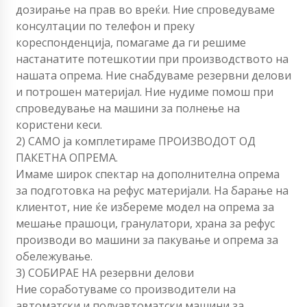
дозирање на прав во вреќи. Ние спроведуваме
консултации по телефон и преку
кореспонденција, помагаме да ги решиме
настанатите потешкотии при производството на
нашата опрема. Ние снабдуваме резервни делови
и потрошен материјал. Ние нудиме помош при
спроведување на машини за полнење на
користени кеси.
2) САМО ја комплетираме ПРОИЗВОДОТ ОД
ПАКЕТНА ОПРЕМА.
Имаме широк спектар на дополнителна опрема
за подготовка на рефус материјали. На барање на
клиентот, ние ќе избереме модел на опрема за
мешање прашоци, гранулатори, храна за рефус
производи во машини за пакување и опрема за
обележување.
3) СОБИРАЕ НА резервни делови
Ние соработуваме со производители на
автоматски и полуавтоматски машини за