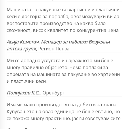
Машината за пакување во хартиени и пластични
кеси е достојна за пофалба, овозможувајќи ви да
воспоставите производство на каква било
сложеност, висок квалитет по конкурентна цена.
Асија Кемстач
,
Менаџер за набавки
Визуелни
аптека групи
,
Регион Пенза
Ми се допадна услугата и најважното ми беше
многу правилно објаснето. Нема поплаки за
опремата на машината за пакување во хартиени
и пластични кеси.
Полијаков К.С..
,
Оренбург
Имаме мало производство на добиточна храна.
Купувањето на оваа единица не беше евтино, но
се покажа многу практично. Јас ги советувам сите.