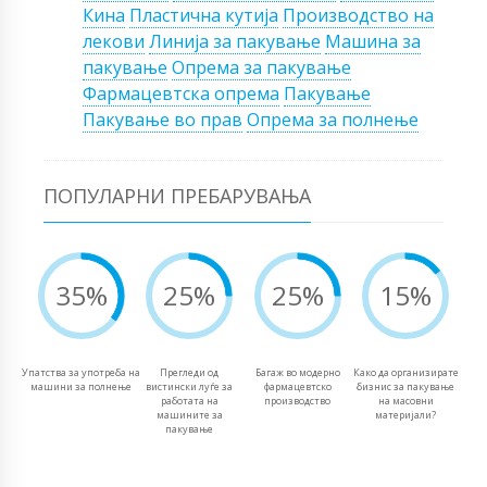
Кина
Пластична кутија
Производство на
лекови
Линија за пакување
Машина за
пакување
Опрема за пакување
Фармацевтска опрема
Пакување
Пакување во прав
Опрема за полнење
ПОПУЛАРНИ ПРЕБАРУВАЊА
35%
25%
25%
15%
Упатства за употреба на
Прегледи од
Багаж во модерно
Како да организирате
машини за полнење
вистински луѓе за
фармацевтско
бизнис за пакување
работата на
производство
на масовни
машините за
материјали?
пакување