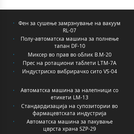
Фен за сушење замрзнување на вакуум
RL-07
Полу-автоматска машина за полнење
тапан DF-10
Миксер во прав во облик В.М-20
Прес на ротациони таблети LTM-7A
Индустриско вибрирачко сито VS-04
Автоматска машина за налепници со
етикети LM-13
Стандардизација на супозитории во
фармацевтската индустрија
Автоматска машина за пакување
цврста храна SZP-29