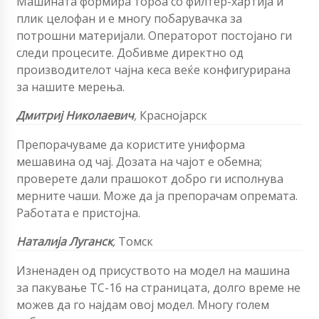
Машината формира торба со филтер-хартија и
плик целофан и е многу побарувачка за
потрошни материјали. Операторот постојано ги
следи процесите. Добивме директно од
производителот чајна кеса веќе конфигурирана
за нашите мерења.
Дмитриј Николаевич
,
Краснојарск
Препорачуваме да користите униформа
мешавина од чај. Дозата на чајот е обемна;
проверете дали прашокот добро ги исполнува
мерните чаши. Може да ја препорачам опремата.
Работата е пристојна.
Наталија Луганск
,
Томск
Изненаден од присуството на модел на машина
за пакување TC-16 на страницата, долго време не
можев да го најдам овој модел. Многу голем