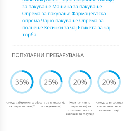
за пакување
Машина за пакување
Опрема за пакување
Фармацевтска
опрема
Чајно пакување
Опрема за
полнење
Кесички за чај
Етикета за чај
торба
ПОПУЛАРНИ ПРЕБАРУВАЊА
35%
25%
20%
20%
Како да изберете опрема
Совети за технологија
Нови начини на
Како да се инвестира
за пакување со чај?
за пакување чај
пакување чај во
во производство на
производствените
кесички со чај?
капацитети во Русија