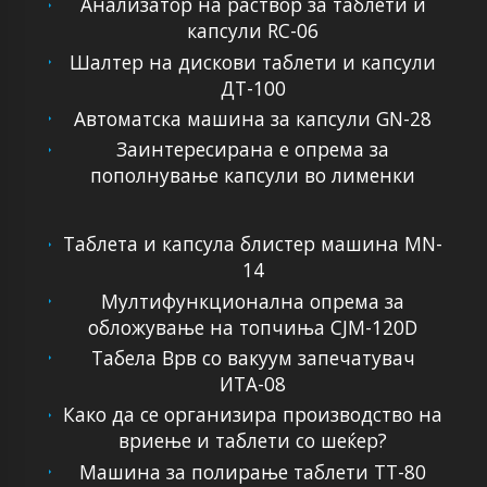
Анализатор на раствор за таблети и
капсули RC-06
Шалтер на дискови таблети и капсули
ДТ-100
Автоматска машина за капсули GN-28
Заинтересирана е опрема за
пополнување капсули во лименки
Таблета и капсула блистер машина MN-
14
Мултифункционална опрема за
обложување на топчиња CJM-120D
Табела Врв со вакуум запечатувач
ИТА-08
Како да се организира производство на
вриење и таблети со шеќер?
Машина за полирање таблети TT-80