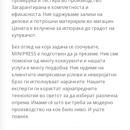
проверува и тестира во производство.
Загарантирана е комплетноста и
ефикасноста. Ние одржуваме залихи на
делови и потрошни материјали во магацин.
Цената е вклучена за испорака до градот на
купувачот.
Без оглед на која задача се соочувате,
MINIPRESS е подготвен да ја преземе. Ние сме
помоќни од многу конкуренти и нашата
услуга е многу поудобна. Ние нудиме на
клиентите импресивни услови и неверојатно
брзо ги исполнуваат нарачките. Нашите
експерти ги користат најнапредните
технологии во светот за да изберат различна
опрема. Имаме сè што ви треба за модерно
производство на кое било ниво. И уште
повеќе.