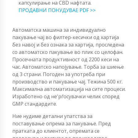
капсулирање на CBD нафтата.
ПРОДАВНИ ПОНУДУВАЕ PDF >>
Автоматска машина за индивидуално
пакување чај во филтер-кесички од хартија
без навој и без ознака за хартија, проследена
со автоматско пакување во плик со целофан.
Просечната продуктивност од 2200 кеси на
час. Автоматско напојување. Торба за шиење
од 3 страни. Погоден за употреба при
производство и пакување чај. Тежина 500 кг.
Максимална автоматизација на сите процеси.
Изработено од не'рѓосувачки челик според
GMP стандардите.
Ние нудиме детални упатства за
поставување опрема за пакување. Пред
пратката до клиентот, опремата се