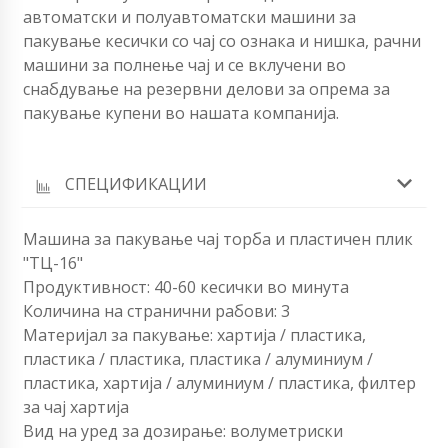
автоматски и полуавтоматски машини за
пакување кесички со чај со ознака и нишка, рачни
машини за полнење чај и се вклучени во
снабдување на резервни делови за опрема за
пакување купени во нашата компанија.
СПЕЦИФИКАЦИИ
Машина за пакување чај торба и пластичен плик
"ТЦ-16"
Продуктивност: 40-60 кесички во минута
Количина на странични рабови: 3
Материјал за пакување: хартија / пластика,
пластика / пластика, пластика / алуминиум /
пластика, хартија / алуминиум / пластика, филтер
за чај хартија
Вид на уред за дозирање: волуметриски