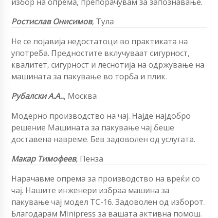
избор на опрема, препорачувам за запознавање.
Ростислав Онисимов
,
Тула
Не се појавија недостатоци во практиката на
употреба. Предностите вклучуваат сигурност,
квалитет, сигурност и леснотија на одржување на
машината за пакување во торба и плик.
Рубалски А.А..
, Москва
Модерно производство на чај. Најде најдобро
решение Машината за пакување чај беше
доставена навреме. Бев задоволен од услугата.
Макар Тимофеев
, Пенза
Нарачавме опрема за производство на вреќи со
чај. Нашите инженери избраа машина за
пакување чај модел TC-16. Задоволен од изборот.
Благодарам Minipress за вашата активна помош.