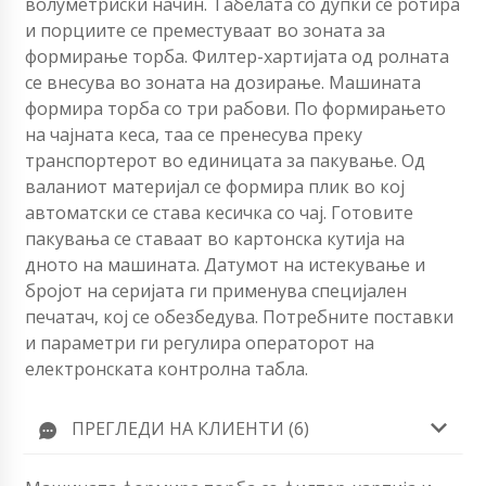
волуметриски начин. Табелата со дупки се ротира
и порциите се преместуваат во зоната за
формирање торба. Филтер-хартијата од ролната
се внесува во зоната на дозирање. Машината
формира торба со три рабови. По формирањето
на чајната кеса, таа се пренесува преку
транспортерот во единицата за пакување. Од
валаниот материјал се формира плик во кој
автоматски се става кесичка со чај. Готовите
пакувања се ставаат во картонска кутија на
дното на машината. Датумот на истекување и
бројот на серијата ги применува специјален
печатач, кој се обезбедува. Потребните поставки
и параметри ги регулира операторот на
електронската контролна табла.
ПРЕГЛЕДИ НА КЛИЕНТИ (6)