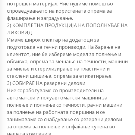
потрошен материјал. Ние нудиме помош во
спроведувањето на користената опрема за
флаширање и заградување.
2) КОМПЛЕТНА ПРОДУКЦИЈА НА ПОПОЛНУВАЕ НА
ЛИКОВИД.
Имаме широк спектар на додатоци за
подготовка на течни производи. На барање на
клиентот, ние ќе избереме модел за полнење и
обвивка, опрема за мешање на течности, машини
за миење и стерилизирање на пластични и
стаклени шишиња, опрема за етикетирање.
3) СОБИРАЕ НА резервни делови
Ние соработуваме со производители на
автоматски и полуавтоматски машини за
полнење и полнење со течности, рачни машини
за полнење на работната површина и се
занимаваме со снабдување со резервни делови
за опрема за полнење и опфаќање купена во
нашата компанија.