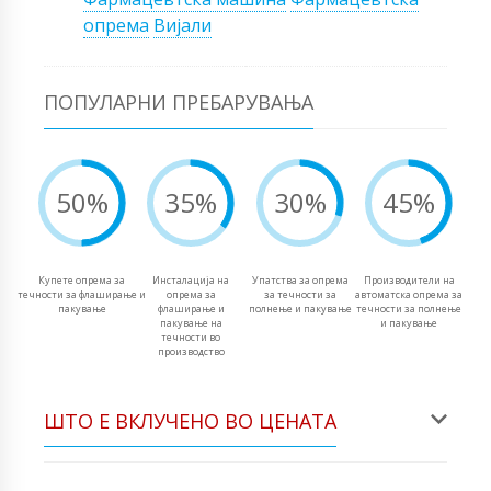
опрема
Вијали
ПОПУЛАРНИ ПРЕБАРУВАЊА
50%
35%
30%
45%
Купете опрема за
Инсталација на
Упатства за опрема
Производители на
течности за флаширање и
опрема за
за течности за
автоматска опрема за
пакување
флаширање и
полнење и пакување
течности за полнење
пакување на
и пакување
течности во
производство
ШТО Е ВКЛУЧЕНО ВО ЦЕНАТА