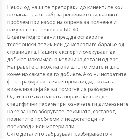
Некои од нашите препораки до клиентите кои
помагаат да се забрза решението за вашиот
проблем при избор на опрема за полнење и
пакување на течности BD-40.
Бидете подготвени пред да остварите
телефонски повик или да испратите барање од
страницата. Нашите експерти очекуваат да
добијат максимална количина детали од вас.
Направете список на она што го имате и што
конечно сакате да го добиете. Ако ни испратите
фотографија на слични производи, таквата
визуелизација ќе ви помогне да разберете.
Одлично е ако вашата порака ќе наведе
специфични параметри: означете ги димензиите
на сè за што зборувате, тежината, составот,
познатите проблеми и недостатоци на
производи или материјали.
Сите детали го забрзуваат разбирањето и