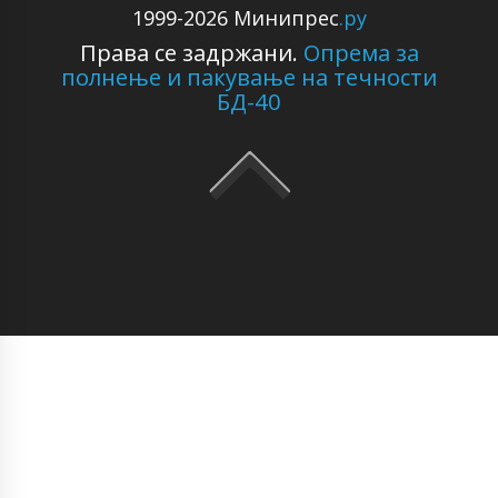
1999-2026 Минипрес
.ру
Права се задржани.
Опрема за
полнење и пакување на течности
БД-40