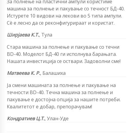
За полнење на пластични ампули користиме
машина за полнење и пакување со течност БД-40.
Истурете 10 видови на лекови во 5 типа ампули.
Сè е лесно да се реконфигурираат и користат.
Ширјаева К.Т.
,
Тула
Стара машина за полнење и пакување со течни
BD-40. Моделот БД-40 ги исполнува барањата.
Нашата инвестиција се оствари. Задоволни сме!
Матвеева К. Р.
, Балашиха
Ја смени машината за полнење и пакување на
течности BD-40. Течна машина за полнење и
пакување е достојна опција за нашите потреби.
Квалитетот е добар, препорачувам!
Кондратиев Ц.Т.
, Улан-Уде