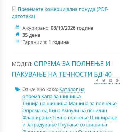
Преземете комерцијална понуда (PDF-
датотека)
Ажурирано:
08/10/2026 година
35 дена
Гаранција:
1 година
ОПРЕМА ЗА ПОЛНЕЊЕ И
МОДЕЛ:
ПАКУВАЊЕ НА ТЕЧНОСТИ БД-40
Означено како:
Каталог на
опрема
Капа за шишиња
Линија на шишиња
Машина за полнење
Опрема од Кина
Ампули на пенилин
Флаширање
Течно полнење
Шиширање
и заградување
Плукање со шишиња
Фармацевтска машина
Фармацевтска