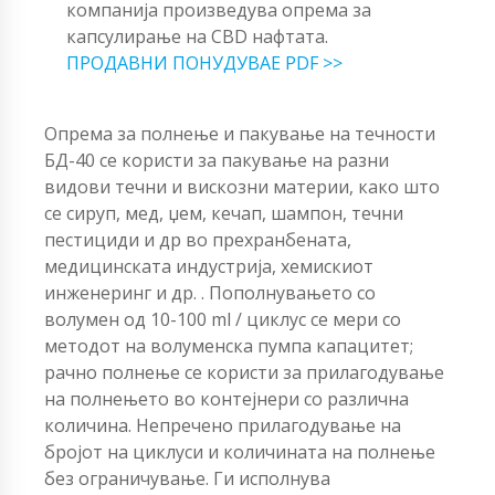
компанија произведува опрема за
капсулирање на CBD нафтата.
ПРОДАВНИ ПОНУДУВАЕ PDF >>
Опрема за полнење и пакување на течности
БД-40 се користи за пакување на разни
видови течни и вискозни материи, како што
се сируп, мед, џем, кечап, шампон, течни
пестициди и др во прехранбената,
медицинската индустрија, хемискиот
инженеринг и др. . Пополнувањето со
волумен од 10-100 ml / циклус се мери со
методот на волуменска пумпа капацитет;
рачно полнење се користи за прилагодување
на полнењето во контејнери со различна
количина. Непречено прилагодување на
бројот на циклуси и количината на полнење
без ограничување. Ги исполнува