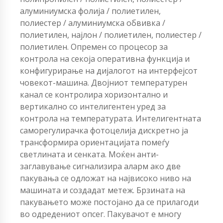
алуминиумска фолија / полиетилен,
полиестер / алуминиумска обвивка /
полиетилен, најлон / полиетилен, полиестер /
полиетилен. Опремен со процесор за
контрола на секоја оперативна функција и
конфигурирање на дијалогот на интерфејсот
човекот-машина. Двојниот температурен
канал се контролира хоризонтално и
вертикално со интелигентен уред за
контрола на температурата. Интелигентната
саморегулирачка фотоцелија дискретно ја
трансформира ориентацијата помеѓу
светлината и сенката. Моќен анти-
заглавување сигнализира аларм ако две
пакувања се одложат на највисоко ниво на
машината и создадат метеж. Брзината на
пакувањето може постојано да се прилагоди
во одредениот опсег. Пакувачот е многу