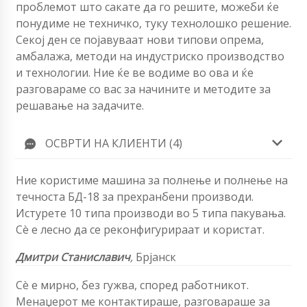
проблемот што сакате да го решите, можеби ќе
понудиме не техничко, туку технолошко решение.
Секој ден се појавуваат нови типови опрема,
амбалажа, методи на индустриско производство
и технологии. Ние ќе ве водиме во ова и ќе
разговараме со вас за начините и методите за
решавање на задачите.
ОСВРТИ НА КЛИЕНТИ (4)
Ние користиме машина за полнење и полнење на
течноста БД-18 за прехранбени производи.
Истурете 10 типа производи во 5 типа пакувања.
Сè е лесно да се реконфигурираат и користат.
Дмитри Станиславич
,
Брјанск
Сè е мирно, без гужва, според работникот.
Менаџерот ме контактираше, разговараше за