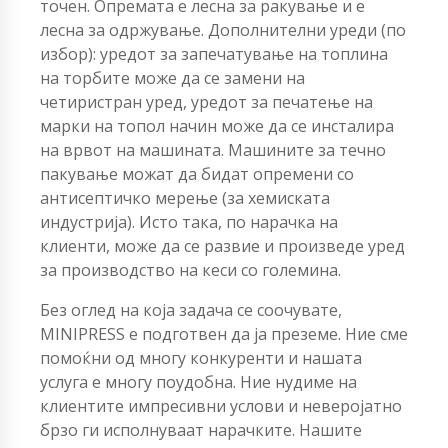
точен. Опремата е лесна за ракување и е
лесна за одржување. Дополнителни уреди (по
избор): уредот за запечатување на топлина
на торбите може да се замени на
четиристран уред, уредот за печатење на
марки на топол начин може да се инсталира
на врвот на машината. Машините за течно
пакување можат да бидат опремени со
антисептичко мерење (за хемиската
индустрија). Исто така, по нарачка на
клиенти, може да се развие и произведе уред
за производство на кеси со големина.
Без оглед на која задача се соочувате,
MINIPRESS е подготвен да ја преземе. Ние сме
помоќни од многу конкуренти и нашата
услуга е многу поудобна. Ние нудиме на
клиентите импресивни услови и неверојатно
брзо ги исполнуваат нарачките. Нашите