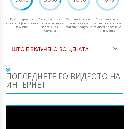
Купете опрема за
Прилагодување на
Упатства за опрема
Производители на
течности за флаширање и
опрема за течности
за течности за
автоматска опрема за
пакување
за полнење и
полнење и пакување
течности за полнење
пакување
и пакување
ШТО Е ВКЛУЧЕНО ВО ЦЕНАТА
ПОГЛЕДНЕТЕ ГО ВИДЕОТО НА
ИНТЕРНЕТ