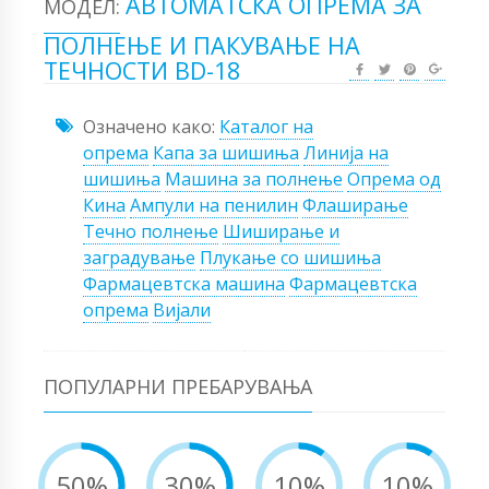
АВТОМАТСКА ОПРЕМА ЗА
МОДЕЛ:
ПОЛНЕЊЕ И ПАКУВАЊЕ НА
ТЕЧНОСТИ BD-18
Означено како:
Каталог на
опрема
Капа за шишиња
Линија на
шишиња
Машина за полнење
Опрема од
Кина
Ампули на пенилин
Флаширање
Течно полнење
Шиширање и
заградување
Плукање со шишиња
Фармацевтска машина
Фармацевтска
опрема
Вијали
ПОПУЛАРНИ ПРЕБАРУВАЊА
50%
30%
10%
10%