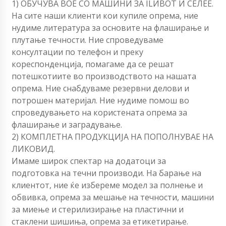
1) ОБУЧУВА BOЕ СО МАШИНИ ЗА ILИВОТ И СЕЛЕЕ.
На сите наши клиенти кои купиле опрема, ние
нудиме литература за основите на флаширање и
плутање течности. Ние спроведуваме
консултации по телефон и преку
кореспонденција, помагаме да се решат
потешкотиите во производството на нашата
опрема. Ние снабдуваме резервни делови и
потрошен материјал. Ние нудиме помош во
спроведувањето на користената опрема за
флаширање и заградување.
2) КОМПЛЕТНА ПРОДУКЦИЈА НА ПОПОЛНУВАЕ НА
ЛИКОВИД.
Имаме широк спектар на додатоци за
подготовка на течни производи. На барање на
клиентот, ние ќе избереме модел за полнење и
обвивка, опрема за мешање на течности, машини
за миење и стерилизирање на пластични и
стаклени шишиња, опрема за етикетирање.