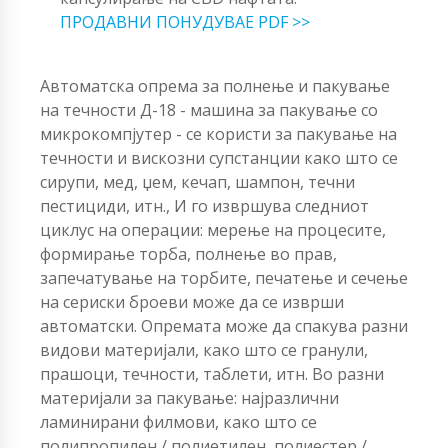
ПРОДАВНИ ПОНУДУВАЕ PDF >>
Автоматска опрема за полнење и пакување
на течности Д-18 - машина за пакување со
микрокомпјутер - се користи за пакување на
течности и вискозни супстанции како што се
сирупи, мед, џем, кечап, шампон, течни
пестициди, итн., И го извршува следниот
циклус на операции: мерење на процесите,
формирање торба, полнење во прав,
запечатување на торбите, печатење и сечење
на сериски броеви може да се изврши
автоматски. Опремата може да спакува разни
видови материјали, како што се гранули,
прашоци, течности, таблети, итн. Во разни
материјали за пакување: најразлични
ламинирани филмови, како што се
полипропилен / полиетилен, полиестер /