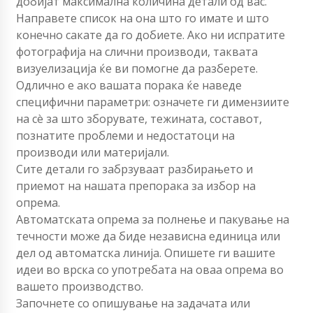
добијат максимална количина детали од вас.
Направете список на она што го имате и што
конечно сакате да го добиете. Ако ни испратите
фотографија на слични производи, таквата
визуелизација ќе ви помогне да разберете.
Одлично е ако вашата порака ќе наведе
специфични параметри: означете ги димензиите
на сè за што зборувате, тежината, составот,
познатите проблеми и недостатоци на
производи или материјали.
Сите детали го забрзуваат разбирањето и
приемот на нашата препорака за избор на
опрема.
Автоматската опрема за полнење и пакување на
течности може да биде независна единица или
дел од автоматска линија. Опишете ги вашите
идеи во врска со употребата на оваа опрема во
вашето производство.
Започнете со опишување на задачата или