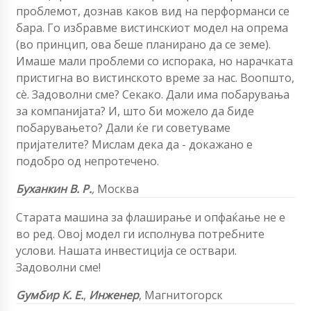
проблемот, дознав каков вид на перформанси се
бара. Го избравме вистинскиот модел на опрема
(во принцип, ова беше планирано да се земе).
Имаше мали проблеми со испорака, но нарачката
пристигна во вистинското време за нас. Воопшто,
сè. Задоволни сме? Секако. Дали има побарувања
за компанијата? И, што би можело да биде
побарувањето? Дали ќе ги советуваме
пријателите? Мислам дека да - докажано е
подобро од непротечено.
Буханкин В. Р.
,
Москва
Старата машина за флаширање и опфаќање не е
во ред. Овој модел ги исполнува потребните
услови. Нашата инвестиција се оствари.
Задоволни сме!
Gумбир К. Е.
,
Инженер
, Магнитогорск