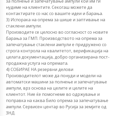
за полнење и запечатување ампули кои им ги
нудиме на клиентите. Секогаш можете да
контактирате со нас со вашите идеи и барања.
3) Испорака на опрема за шише и заптивање на
стаклени ампули.
Производите се целосно во согласност со новите
барања за ГМП. Производството на опрема за
запечатување стаклени ампули е придружено со
строга контрола на квалитетот, верификација на
целата документација, добро организирана пост-
продажна услуга на опремата.
4) СОБИРАЕ НА резервни делови
Производителот може да понуди и модели на
автоматски машини за полнење и запечатување
ампули, врз основа на целите и целите на
клиентот. Ние ќе помогнеме во одржување и
поправка на каква било опрема за запечатување
ампули. Сервисен центар во Русија за земјите од
ЗНД.