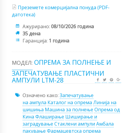
Преземете комерцијална понуда (PDF-
датотека)
Ажурирано:
08/10/2026 година
35 дена
Гаранција:
1 година
ОПРЕМА ЗА ПОЛНЕЊЕ И
МОДЕЛ:
ЗАПЕЧАТУВАЊЕ ПЛАСТИЧНИ
АМПУЛИ LTM-28
Означено како:
Запечатување
на ампула
Каталог на опрема
Линија на
шишиња
Машина за полнење
Опрема од
Кина
Флаширање
Шиширање и
заградување
Стаклени ампули
Амбала
пакување
Фармацевтска опрема