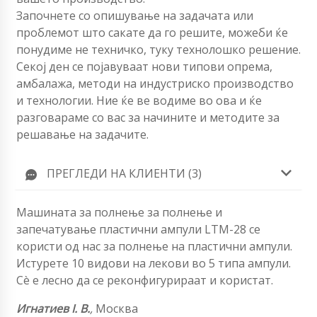
Започнете со опишување на задачата или
проблемот што сакате да го решите, можеби ќе
понудиме не техничко, туку технолошко решение.
Секој ден се појавуваат нови типови опрема,
амбалажа, методи на индустриско производство
и технологии. Ние ќе ве водиме во ова и ќе
разговараме со вас за начините и методите за
решавање на задачите.
ПРЕГЛЕДИ НА КЛИЕНТИ (3)
Машината за полнење за полнење и
запечатување пластични ампули LTM-28 се
користи од нас за полнење на пластични ампули.
Истурете 10 видови на лекови во 5 типа ампули.
Сè е лесно да се реконфигурираат и користат.
Игнатиев I. В.
,
Москва