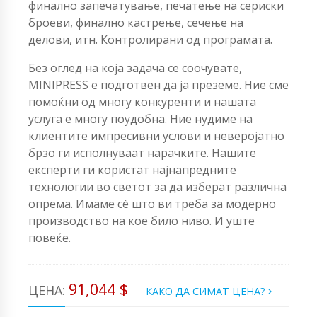
финално запечатување, печатење на сериски
броеви, финално кастрење, сечење на
делови, итн. Контролирани од програмата.
Без оглед на која задача се соочувате,
MINIPRESS е подготвен да ја преземе. Ние сме
помоќни од многу конкуренти и нашата
услуга е многу поудобна. Ние нудиме на
клиентите импресивни услови и неверојатно
брзо ги исполнуваат нарачките. Нашите
експерти ги користат најнапредните
технологии во светот за да изберат различна
опрема. Имаме сè што ви треба за модерно
производство на кое било ниво. И уште
повеќе.
91,044 $
ЦЕНА:
КАКО ДА СИМАТ ЦЕНА?