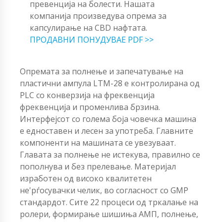
превенција на болести. Нашата
компанија произведува опрема за
капсулирање на CBD нафтата.
ПРОДАВНИ ПОНУДУВАЕ PDF >>
Опремата за полнење и запечатување на
пластични ампула LTM-28 е контролирана од
PLC со конверзија на фреквенција
фреквенција и променлива брзина.
Интерфејсот со голема боја човечка машина
е едноставен и лесен за употреба. Главните
компоненти на машината се увезуваат.
Главата за полнење не истекува, правилно се
пополнува и без прелевање. Материјал
изработен од високо квалитетен
не'рѓосувачки челик, во согласност со GMP
стандардот. Сите 22 процеси од тркалање на
ролери, формирање шишиња АМП, полнење,