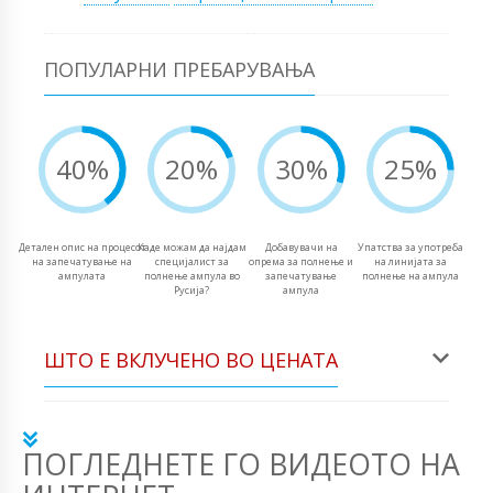
ПОПУЛАРНИ ПРЕБАРУВАЊА
40%
20%
30%
25%
Детален опис на процесот
Каде можам да најдам
Добавувачи на
Упатства за употреба
на запечатување на
специјалист за
опрема за полнење и
на линијата за
ампулата
полнење ампула во
запечатување
полнење на ампула
Русија?
ампула
ШТО Е ВКЛУЧЕНО ВО ЦЕНАТА
ПОГЛЕДНЕТЕ ГО ВИДЕОТО НА