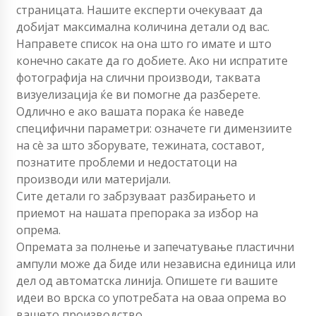
страницата. Нашите експерти очекуваат да
добијат максимална количина детали од вас.
Направете список на она што го имате и што
конечно сакате да го добиете. Ако ни испратите
фотографија на слични производи, таквата
визуелизација ќе ви помогне да разберете.
Одлично е ако вашата порака ќе наведе
специфични параметри: означете ги димензиите
на сè за што зборувате, тежината, составот,
познатите проблеми и недостатоци на
производи или материјали.
Сите детали го забрзуваат разбирањето и
приемот на нашата препорака за избор на
опрема.
Опремата за полнење и запечатување пластични
ампули може да биде или независна единица или
дел од автоматска линија. Опишете ги вашите
идеи во врска со употребата на оваа опрема во
вашето производство.