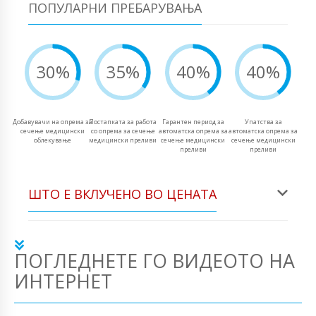
ПОПУЛАРНИ ПРЕБАРУВАЊА
30%
35%
40%
40%
Добавувачи на опрема за
Постапката за работа
Гарантен период за
Упатства за
сечење медицински
со опрема за сечење
автоматска опрема за
автоматска опрема за
облекување
медицински преливи
сечење медицински
сечење медицински
преливи
преливи
ШТО Е ВКЛУЧЕНО ВО ЦЕНАТА
ПОГЛЕДНЕТЕ ГО ВИДЕОТО НА
ИНТЕРНЕТ