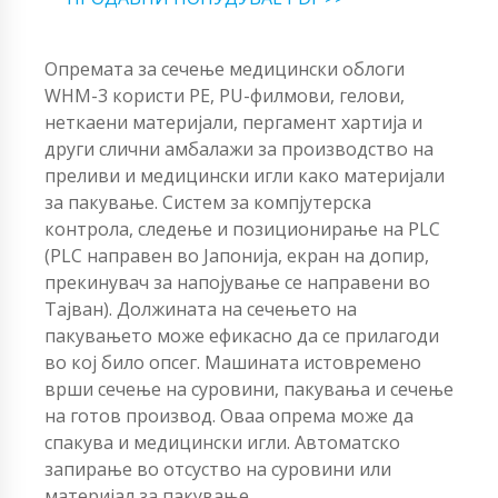
Опремата за сечење медицински облоги
WHM-3 користи PE, PU-филмови, гелови,
неткаени материјали, пергамент хартија и
други слични амбалажи за производство на
преливи и медицински игли како материјали
за пакување. Систем за компјутерска
контрола, следење и позиционирање на PLC
(PLC направен во Јапонија, екран на допир,
прекинувач за напојување се направени во
Тајван). Должината на сечењето на
пакувањето може ефикасно да се прилагоди
во кој било опсег. Машината истовремено
врши сечење на суровини, пакувања и сечење
на готов производ. Оваа опрема може да
спакува и медицински игли. Автоматско
запирање во отсуство на суровини или
материјал за пакување.