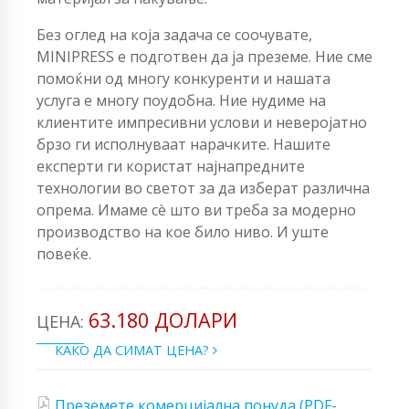
Без оглед на која задача се соочувате,
MINIPRESS е подготвен да ја преземе. Ние сме
помоќни од многу конкуренти и нашата
услуга е многу поудобна. Ние нудиме на
клиентите импресивни услови и неверојатно
брзо ги исполнуваат нарачките. Нашите
експерти ги користат најнапредните
технологии во светот за да изберат различна
опрема. Имаме сè што ви треба за модерно
производство на кое било ниво. И уште
повеќе.
63.180 ДОЛАРИ
ЦЕНА:
КАКО ДА СИМАТ ЦЕНА?
Преземете комерцијална понуда (PDF-