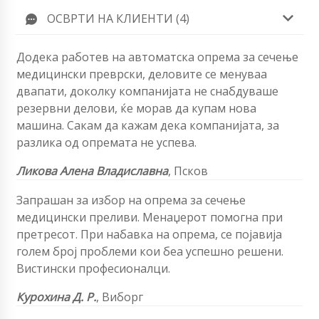
ОСВРТИ НА КЛИЕНТИ (4)
Додека работев на автоматска опрема за сечење
медицински преврски, деловите се менуваа
двапати, доколку компанијата не снабдуваше
резервни делови, ќе морав да купам нова
машина. Сакам да кажам дека компанијата, за
разлика од опремата не успева.
Ликова Алена Владиславна
,
Псков
Запрашан за избор на опрема за сечење
медицински преливи
. Менаџерот помогна при
претресот. При набавка на опрема, се појавија
голем број проблеми кои беа успешно решени.
Вистински професионалци.
Курохина Д. Р.
,
Виборг