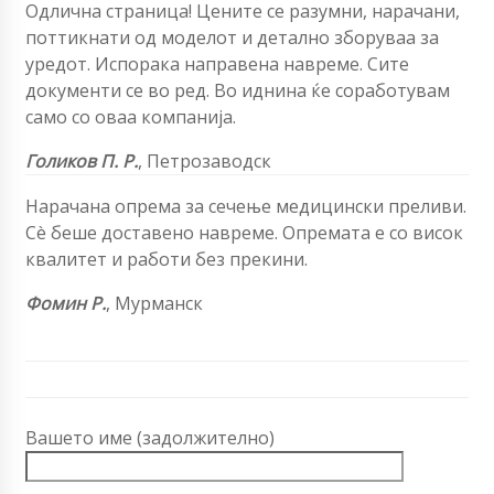
Одлична страница! Цените се разумни, нарачани,
поттикнати од моделот и детално зборуваа за
уредот. Испорака направена навреме. Сите
документи се во ред. Во иднина ќе соработувам
само со оваа компанија.
Голиков П. Р.
, Петрозаводск
Нарачана опрема за сечење
медицински преливи
.
Сè беше доставено навреме. Опремата е со висок
квалитет и работи без прекини.
Фомин Р.
, Мурманск
Вашето име (задолжително)