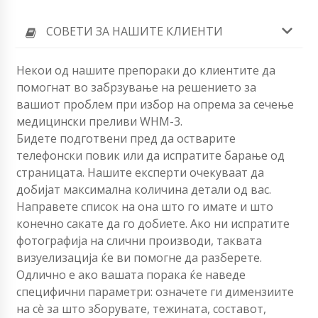
СОВЕТИ ЗА НАШИТЕ КЛИЕНТИ
Некои од нашите препораки до клиентите да
помогнат во забрзување на решението за
вашиот проблем при избор на опрема за сечење
медицински преливи WHM-3.
Бидете подготвени пред да остварите
телефонски повик или да испратите барање од
страницата. Нашите експерти очекуваат да
добијат максимална количина детали од вас.
Направете список на она што го имате и што
конечно сакате да го добиете. Ако ни испратите
фотографија на слични производи, таквата
визуелизација ќе ви помогне да разберете.
Одлично е ако вашата порака ќе наведе
специфични параметри: означете ги димензиите
на сè за што зборувате, тежината, составот,