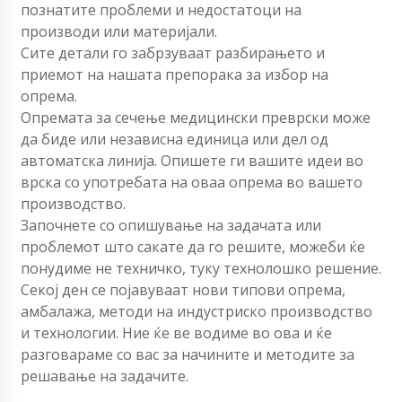
познатите проблеми и недостатоци на
производи или материјали.
Сите детали го забрзуваат разбирањето и
приемот на нашата препорака за избор на
опрема.
Опремата за сечење медицински преврски може
да биде или независна единица или дел од
автоматска линија. Опишете ги вашите идеи во
врска со употребата на оваа опрема во вашето
производство.
Започнете со опишување на задачата или
проблемот што сакате да го решите, можеби ќе
понудиме не техничко, туку технолошко решение.
Секој ден се појавуваат нови типови опрема,
амбалажа, методи на индустриско производство
и технологии. Ние ќе ве водиме во ова и ќе
разговараме со вас за начините и методите за
решавање на задачите.