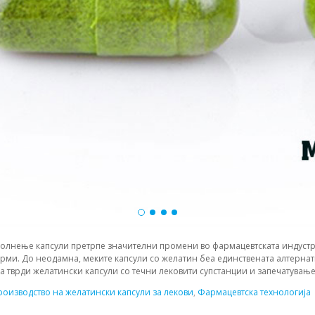
а полнење капсули претрпе значителни промени во фармацевтската индустр
ми. До неодамна, меките капсули со желатин беа единствената алтерна
 тврди желатински капсули со течни лековити супстанции и запечатување к
роизводство на желатински капсули за лекови
,
Фармацевтска технологија