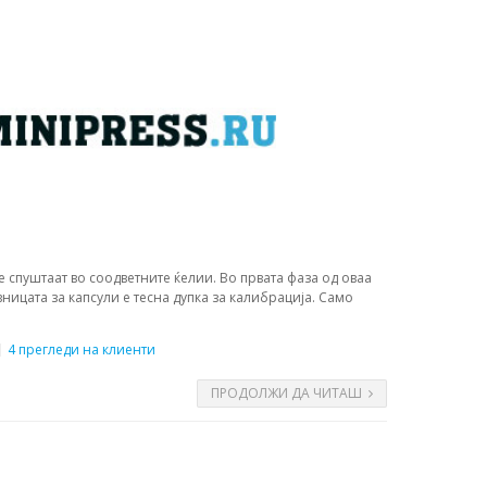
е спуштаат во соодветните ќелии. Во првата фаза од оваа
вницата за капсули е тесна дупка за калибрација. Само
4 прегледи на клиенти
ПРОДОЛЖИ ДА ЧИТАШ