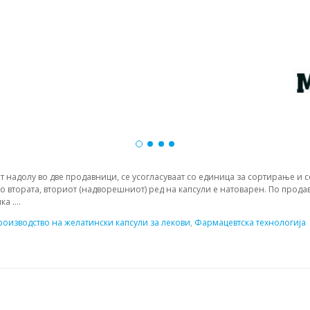
т надолу во две продавници, се усогласуваат со единица за сортирање и с
во втората, вториот (надворешниот) ред на капсули е натоварен. По прода
 ....
роизводство на желатински капсули за лекови
,
Фармацевтска технологија