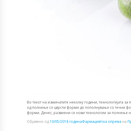
Во текот на изминатите неколку години, технологијата з
од полнење со цврсти форми до пополнување со течни фор
форми. Денес, развиени се нови технологии за полнење на
Објавено од
10/05/2018 година
Фармацевтска опрема
на
П