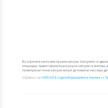
Во корпната канта има празни капсули. Капсулите се движа
операција, првиот (внатрешен) ред на капсули се вчитува, 
геометриски точни капсули можат да поминат низ оваа дупка
Објавено од
10/05/2018 година
Фармацевтска опрема
на
П