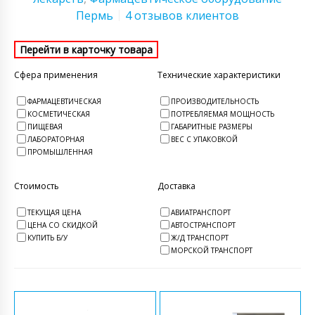
Пермь
4 отзывов клиентов
Сфера применения
Технические характеристики
ФАРМАЦЕВТИЧЕСКАЯ
ПРОИЗВОДИТЕЛЬНОСТЬ
КОСМЕТИЧЕСКАЯ
ПОТРЕБЛЯЕМАЯ МОЩНОСТЬ
ПИЩЕВАЯ
ГАБАРИТНЫЕ РАЗМЕРЫ
ЛАБОРАТОРНАЯ
ВЕС С УПАКОВКОЙ
ПРОМЫШЛЕННАЯ
Стоимость
Доставка
ТЕКУЩАЯ ЦЕНА
АВИАТРАНСПОРТ
ЦЕНА СО СКИДКОЙ
АВТОСТРАНСПОРТ
КУПИТЬ Б/У
Ж/Д ТРАНСПОРТ
МОРСКОЙ ТРАНСПОРТ