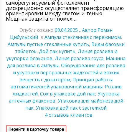
саморегулируемый фотоэлемент
дискреционно осуществляет трансформацию
ориентировки между светом и тенью.
Мощная защита от помех…
Опубликовано
09.04.2025
.. Автор Роман
Цибульский
в
Ампула стеклянная с пережимом
,
Ампулы пустые стеклянные купить
,
Виды фасовки
таблеток
,
Дой пак купить
,
Линия розлива и
укупорки флаконов
,
Линия розлива соуса
,
Машина
для розлива в ампулы
,
Оборудование для розлива
и укупорки пероральных жидкостей и вязких
веществ с дозатором
,
Принцип работы
автоматической упаковочной машины
,
Розлив
жидкостей
,
Сок в упаковке дой пак
,
Укупорка
аптечных флаконов
,
Упаковка для майонеза дой
пак
,
Упаковка дой пак с застежкой
4 отзывов клиентов