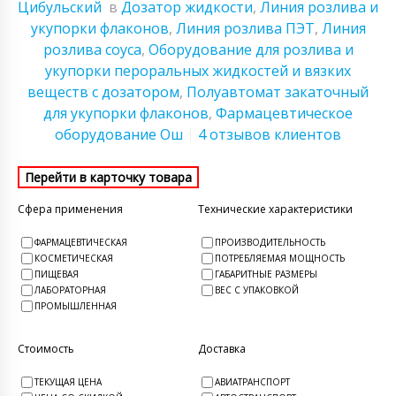
Цибульский
в
Дозатор жидкости
,
Линия розлива и
укупорки флаконов
,
Линия розлива ПЭТ
,
Линия
розлива соуса
,
Оборудование для розлива и
укупорки пероральных жидкостей и вязких
веществ с дозатором
,
Полуавтомат закаточный
для укупорки флаконов
,
Фармацевтическое
оборудование Ош
4 отзывов клиентов
Сфера применения
Технические характеристики
ФАРМАЦЕВТИЧЕСКАЯ
ПРОИЗВОДИТЕЛЬНОСТЬ
КОСМЕТИЧЕСКАЯ
ПОТРЕБЛЯЕМАЯ МОЩНОСТЬ
ПИЩЕВАЯ
ГАБАРИТНЫЕ РАЗМЕРЫ
ЛАБОРАТОРНАЯ
ВЕС С УПАКОВКОЙ
ПРОМЫШЛЕННАЯ
Стоимость
Доставка
ТЕКУЩАЯ ЦЕНА
АВИАТРАНСПОРТ