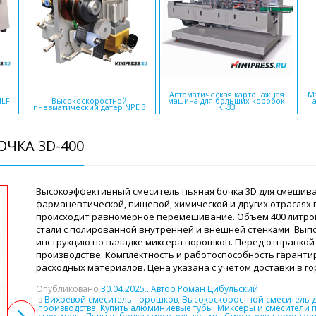
Автоматическая картонажная
Ма
LF-
Высокоскоростной
машина для больших коробок
пневматический датер NPE 3
KJ-33
ЧКА 3D-400
Высокоэффективный смеситель пьяная бочка 3D для смешива
фармацевтической, пищевой, химической и других отраслях
происходит равномерное перемешивание. Объем 400 литро
стали с полированной внутренней и внешней стенками. Вы
инструкцию по наладке миксера порошков. Перед отправкой 
производстве. Комплектность и работоспособность гарантир
расходных материалов. Цена указана с учетом доставки в г
Опубликовано
30.04.2025
.. Автор Роман Цибульский
в
Вихревой смеситель порошков
,
Высокоскоростной смеситель 
производстве
,
Купить алюминиевые тубы
,
Миксеры и смесители 