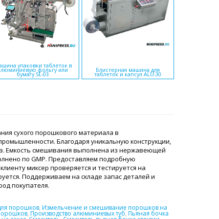
шина упаковки таблеток в
Гран
алюминиевую фольгу или
Блистерная машина для
псевдосжиже
бумагу SL-03
таблеток и капсул ALU-30
ния сухого порошкового материала в
 промышленности. Благодаря уникальную конструкции,
в. Емкость смешивания выполнена из нержавеющей
полнено по GMP. Предоставляем подробную
клиенту миксер проверяется и тестируется на
уется. Поддерживаем на складе запас деталей и
ород покупателя.
для порошков
,
Измельчение и смешивание порошков на
порошков
,
Производство алюминиевых туб
,
Пьяная бочка