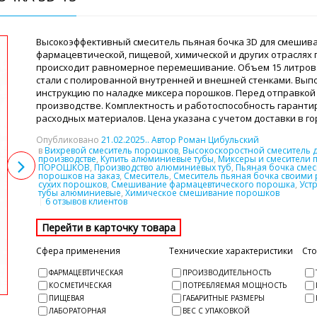
Высокоэффективный смеситель пьяная бочка 3D для смешива
фармацевтической, пищевой, химической и других отраслях
происходит равномерное перемешивание. Объем 15 литров
стали с полированной внутренней и внешней стенками. Вы
инструкцию по наладке миксера порошков. Перед отправкой 
производстве. Комплектность и работоспособность гарантир
расходных материалов. Цена указана с учетом доставки в г
Опубликовано
21.02.2025
.. Автор Роман Цибульский
в
Вихревой смеситель порошков
,
Высокоскоростной смеситель 
производстве
,
Купить алюминиевые тубы
,
Миксеры и смесители 
ПОРОШКОВ
,
Производство алюминиевых туб
,
Пьяная бочка смес
порошков на заказ
,
Смеситель
,
Смеситель пьяная бочка своими 
сухих порошков
,
Смешивание фармацевтического порошка
,
Уст
тубы алюминиевые
,
Химическое смешивание порошков
6 отзывов клиентов
Сфера применения
Технические характеристики
Ст
ФАРМАЦЕВТИЧЕСКАЯ
ПРОИЗВОДИТЕЛЬНОСТЬ
КОСМЕТИЧЕСКАЯ
ПОТРЕБЛЯЕМАЯ МОЩНОСТЬ
ПИЩЕВАЯ
ГАБАРИТНЫЕ РАЗМЕРЫ
ЛАБОРАТОРНАЯ
ВЕС С УПАКОВКОЙ