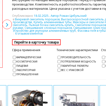
инструкцию по наладке миксера порошков. Перед отправкой 
производстве. Комплектность и работоспособность гарантир
расходных материалов. Цена указана с учетом доставки в г
Опубликовано
18.02.2025
.. Автор Роман Цибульский
в
Вихревой смеситель порошков
,
Высокоскоростной смеситель 
производстве
,
Купить алюминиевые тубы
,
Миксеры и смесители 
смеситель
,
Пьяная бочка смеситель купить
,
Смесители порошков 
руками
,
Смешивание сложных порошков
,
Смешивание сухих по
Устройство для укупорки алюминиевых труб
,
Фасовка геля в туб
6 отзывов клиентов
Сфера применения
Технические характеристики
Ст
ФАРМАЦЕВТИЧЕСКАЯ
ПРОИЗВОДИТЕЛЬНОСТЬ
КОСМЕТИЧЕСКАЯ
ПОТРЕБЛЯЕМАЯ МОЩНОСТЬ
ПИЩЕВАЯ
ГАБАРИТНЫЕ РАЗМЕРЫ
ЛАБОРАТОРНАЯ
ВЕС С УПАКОВКОЙ
ПРОМЫШЛЕННАЯ