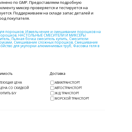
полнено по GMP. Предоставляем подробную
клиенту миксер проверяется и тестируется на
уется. Поддерживаем на складе запас деталей и
ород покупателя.
для порошков
,
Измельчение и смешивание порошков на
порошков
,
НАСТОЛЬНЫЕ СМЕСИТЕЛИ И МИКСЕРЫ
итель
,
Пьяная бочка смеситель купить
,
Смесители
руками
,
Смешивание сложных порошков
,
Смешивание
ройство для укупорки алюминиевых труб
,
Фасовка геля в
оимость
Доставка
ТЕКУЩАЯ ЦЕНА
АВИАТРАНСПОРТ
ЦЕНА СО СКИДКОЙ
АВТОСТРАНСПОРТ
КУПИТЬ Б/У
Ж/Д ТРАНСПОРТ
МОРСКОЙ ТРАНСПОРТ