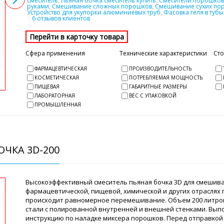
смеситель
,
Пьяная бочка смеситель купить
,
Смесители порошков 
руками
,
Смешивание сложных порошков
,
Смешивание сухих по
Устройство для укупорки алюминиевых труб
,
Фасовка геля в туб
6 отзывов клиентов
Сфера применения
Технические характеристики
Ст
ФАРМАЦЕВТИЧЕСКАЯ
ПРОИЗВОДИТЕЛЬНОСТЬ
КОСМЕТИЧЕСКАЯ
ПОТРЕБЛЯЕМАЯ МОЩНОСТЬ
ПИЩЕВАЯ
ГАБАРИТНЫЕ РАЗМЕРЫ
ЛАБОРАТОРНАЯ
ВЕС С УПАКОВКОЙ
ПРОМЫШЛЕННАЯ
ЧКА 3D-200
Высокоэффективный смеситель пьяная бочка 3D для смешива
фармацевтической, пищевой, химической и других отраслях
происходит равномерное перемешивание. Объем 200 литро
стали с полированной внутренней и внешней стенками. Вы
инструкцию по наладке миксера порошков. Перед отправкой 