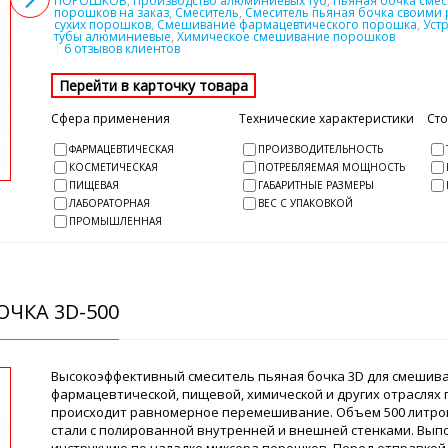
ПОРОШКОВ
,
Производство алюминиевых туб
,
Пьяная бочка смес
порошков на заказ
,
Смеситель
,
Смеситель пьяная бочка своими 
сухих порошков
,
Смешивание фармацевтического порошка
,
Уст
тубы алюминиевые
,
Химическое смешивание порошков
6 отзывов клиентов
Сфера применения
Технические характеристики
Ст
ФАРМАЦЕВТИЧЕСКАЯ
ПРОИЗВОДИТЕЛЬНОСТЬ
КОСМЕТИЧЕСКАЯ
ПОТРЕБЛЯЕМАЯ МОЩНОСТЬ
ПИЩЕВАЯ
ГАБАРИТНЫЕ РАЗМЕРЫ
ЛАБОРАТОРНАЯ
ВЕС С УПАКОВКОЙ
ПРОМЫШЛЕННАЯ
ЧКА 3D-500
Высокоэффективный смеситель пьяная бочка 3D для смешива
фармацевтической, пищевой, химической и других отраслях
происходит равномерное перемешивание. Объем 500 литро
стали с полированной внутренней и внешней стенками. Вы