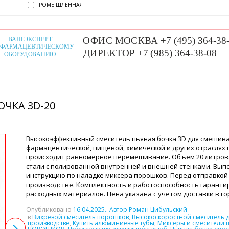
ПРОМЫШЛЕННАЯ
ЧКА 3D-20
Высокоэффективный смеситель пьяная бочка 3D для смешива
фармацевтической, пищевой, химической и других отраслях
происходит равномерное перемешивание. Объем 20 литров
стали с полированной внутренней и внешней стенками. Вы
инструкцию по наладке миксера порошков. Перед отправкой 
производстве. Комплектность и работоспособность гарантир
расходных материалов. Цена указана с учетом доставки в г
Опубликовано
16.04.2025
.. Автор Роман Цибульский
в
Вихревой смеситель порошков
,
Высокоскоростной смеситель 
производстве
,
Купить алюминиевые тубы
,
Миксеры и смесители 