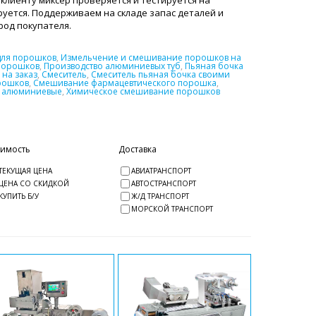
клиенту миксер проверяется и тестируется на
уется. Поддерживаем на складе запас деталей и
ород покупателя.
для порошков
,
Измельчение и смешивание порошков на
порошков
,
Производство алюминиевых туб
,
Пьяная бочка
на заказ
,
Смеситель
,
Смеситель пьяная бочка своими
рошков
,
Смешивание фармацевтического порошка
,
ы алюминиевые
,
Химическое смешивание порошков
оимость
Доставка
ТЕКУЩАЯ ЦЕНА
АВИАТРАНСПОРТ
ЦЕНА СО СКИДКОЙ
АВТОСТРАНСПОРТ
КУПИТЬ Б/У
Ж/Д ТРАНСПОРТ
МОРСКОЙ ТРАНСПОРТ