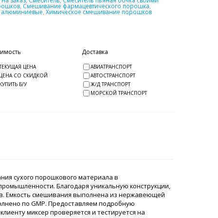
на заказ
,
Смеситель
,
Смеситель пьяная бочка своими
рошков
,
Смешивание фармацевтического порошка
,
ы алюминиевые
,
Химическое смешивание порошков
оимость
Доставка
ТЕКУЩАЯ ЦЕНА
АВИАТРАНСПОРТ
ЦЕНА СО СКИДКОЙ
АВТОСТРАНСПОРТ
КУПИТЬ Б/У
Ж/Д ТРАНСПОРТ
МОРСКОЙ ТРАНСПОРТ
ния сухого порошкового материала в
 промышленности. Благодаря уникальную конструкции,
в. Емкость смешивания выполнена из нержавеющей
полнено по GMP. Предоставляем подробную
клиенту миксер проверяется и тестируется на