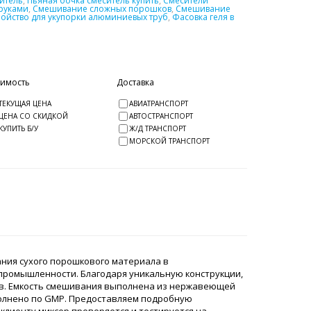
итель
,
Пьяная бочка смеситель купить
,
Смесители
руками
,
Смешивание сложных порошков
,
Смешивание
ройство для укупорки алюминиевых труб
,
Фасовка геля в
оимость
Доставка
ТЕКУЩАЯ ЦЕНА
АВИАТРАНСПОРТ
ЦЕНА СО СКИДКОЙ
АВТОСТРАНСПОРТ
КУПИТЬ Б/У
Ж/Д ТРАНСПОРТ
МОРСКОЙ ТРАНСПОРТ
ния сухого порошкового материала в
 промышленности. Благодаря уникальную конструкции,
в. Емкость смешивания выполнена из нержавеющей
полнено по GMP. Предоставляем подробную