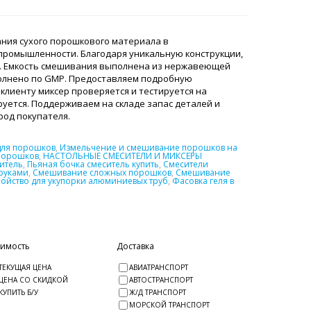
ния сухого порошкового материала в
 промышленности. Благодаря уникальную конструкции,
. Емкость смешивания выполнена из нержавеющей
полнено по GMP. Предоставляем подробную
клиенту миксер проверяется и тестируется на
уется. Поддерживаем на складе запас деталей и
ород покупателя.
для порошков
,
Измельчение и смешивание порошков на
порошков
,
НАСТОЛЬНЫЕ СМЕСИТЕЛИ И МИКСЕРЫ
итель
,
Пьяная бочка смеситель купить
,
Смесители
руками
,
Смешивание сложных порошков
,
Смешивание
ройство для укупорки алюминиевых труб
,
Фасовка геля в
оимость
Доставка
ТЕКУЩАЯ ЦЕНА
АВИАТРАНСПОРТ
ЦЕНА СО СКИДКОЙ
АВТОСТРАНСПОРТ
КУПИТЬ Б/У
Ж/Д ТРАНСПОРТ
МОРСКОЙ ТРАНСПОРТ