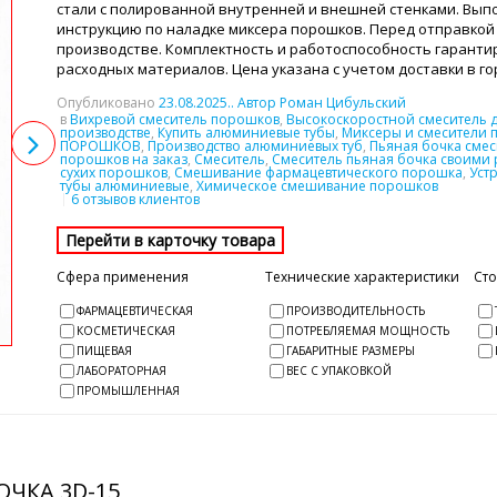
стали с полированной внутренней и внешней стенками. Вы
инструкцию по наладке миксера порошков. Перед отправкой 
производстве. Комплектность и работоспособность гарантир
расходных материалов. Цена указана с учетом доставки в г
Опубликовано
23.08.2025
.. Автор Роман Цибульский
в
Вихревой смеситель порошков
,
Высокоскоростной смеситель 
производстве
,
Купить алюминиевые тубы
,
Миксеры и смесители 
ПОРОШКОВ
,
Производство алюминиевых туб
,
Пьяная бочка смес
порошков на заказ
,
Смеситель
,
Смеситель пьяная бочка своими 
сухих порошков
,
Смешивание фармацевтического порошка
,
Уст
тубы алюминиевые
,
Химическое смешивание порошков
6 отзывов клиентов
Сфера применения
Технические характеристики
Ст
ФАРМАЦЕВТИЧЕСКАЯ
ПРОИЗВОДИТЕЛЬНОСТЬ
КОСМЕТИЧЕСКАЯ
ПОТРЕБЛЯЕМАЯ МОЩНОСТЬ
ПИЩЕВАЯ
ГАБАРИТНЫЕ РАЗМЕРЫ
ЛАБОРАТОРНАЯ
ВЕС С УПАКОВКОЙ
ПРОМЫШЛЕННАЯ
ЧКА 3D-15