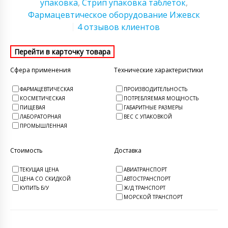
упаковка
,
Стрип упаковка таблеток
,
Фармацевтическое оборудование Ижевск
4 отзывов клиентов
Сфера применения
Технические характеристики
ФАРМАЦЕВТИЧЕСКАЯ
ПРОИЗВОДИТЕЛЬНОСТЬ
КОСМЕТИЧЕСКАЯ
ПОТРЕБЛЯЕМАЯ МОЩНОСТЬ
ПИЩЕВАЯ
ГАБАРИТНЫЕ РАЗМЕРЫ
ЛАБОРАТОРНАЯ
ВЕС С УПАКОВКОЙ
ПРОМЫШЛЕННАЯ
Стоимость
Доставка
ТЕКУЩАЯ ЦЕНА
АВИАТРАНСПОРТ
ЦЕНА СО СКИДКОЙ
АВТОСТРАНСПОРТ
КУПИТЬ Б/У
Ж/Д ТРАНСПОРТ
МОРСКОЙ ТРАНСПОРТ