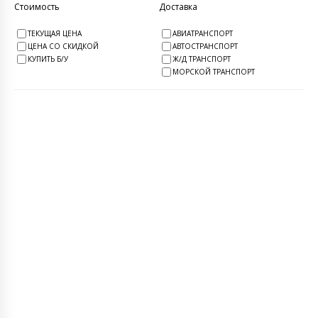
Стоимость
Доставка
ТЕКУЩАЯ ЦЕНА
АВИАТРАНСПОРТ
ЦЕНА СО СКИДКОЙ
АВТОСТРАНСПОРТ
КУПИТЬ Б/У
Ж/Д ТРАНСПОРТ
МОРСКОЙ ТРАНСПОРТ