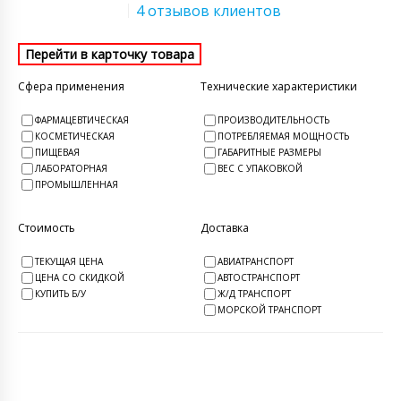
4 отзывов клиентов
Сфера применения
Технические характеристики
ФАРМАЦЕВТИЧЕСКАЯ
ПРОИЗВОДИТЕЛЬНОСТЬ
КОСМЕТИЧЕСКАЯ
ПОТРЕБЛЯЕМАЯ МОЩНОСТЬ
ПИЩЕВАЯ
ГАБАРИТНЫЕ РАЗМЕРЫ
ЛАБОРАТОРНАЯ
ВЕС С УПАКОВКОЙ
ПРОМЫШЛЕННАЯ
Стоимость
Доставка
ТЕКУЩАЯ ЦЕНА
АВИАТРАНСПОРТ
ЦЕНА СО СКИДКОЙ
АВТОСТРАНСПОРТ
КУПИТЬ Б/У
Ж/Д ТРАНСПОРТ
МОРСКОЙ ТРАНСПОРТ