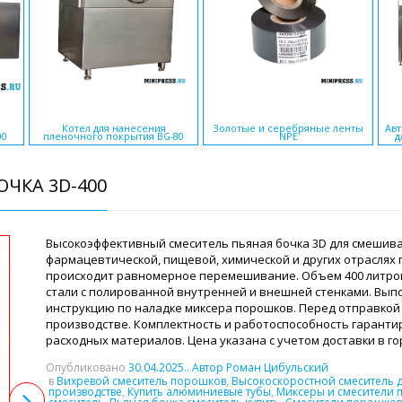
Котел для нанесения
Золотые и серебряные ленты
Авт
00
пленочного покрытия BG-80
NPE
д
ЧКА 3D-400
Высокоэффективный смеситель пьяная бочка 3D для смешива
фармацевтической, пищевой, химической и других отраслях
происходит равномерное перемешивание. Объем 400 литро
стали с полированной внутренней и внешней стенками. Вы
инструкцию по наладке миксера порошков. Перед отправкой 
производстве. Комплектность и работоспособность гарантир
расходных материалов. Цена указана с учетом доставки в г
Опубликовано
30.04.2025
.. Автор Роман Цибульский
в
Вихревой смеситель порошков
,
Высокоскоростной смеситель 
производстве
,
Купить алюминиевые тубы
,
Миксеры и смесители 