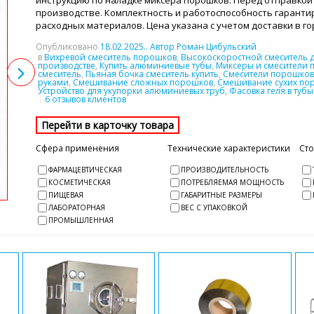
инструкцию по наладке миксера порошков. Перед отправкой 
производстве. Комплектность и работоспособность гарантир
расходных материалов. Цена указана с учетом доставки в г
Опубликовано
18.02.2025
.. Автор Роман Цибульский
в
Вихревой смеситель порошков
,
Высокоскоростной смеситель 
производстве
,
Купить алюминиевые тубы
,
Миксеры и смесители 
смеситель
,
Пьяная бочка смеситель купить
,
Смесители порошков 
руками
,
Смешивание сложных порошков
,
Смешивание сухих по
Устройство для укупорки алюминиевых труб
,
Фасовка геля в туб
6 отзывов клиентов
Сфера применения
Технические характеристики
Ст
ФАРМАЦЕВТИЧЕСКАЯ
ПРОИЗВОДИТЕЛЬНОСТЬ
КОСМЕТИЧЕСКАЯ
ПОТРЕБЛЯЕМАЯ МОЩНОСТЬ
ПИЩЕВАЯ
ГАБАРИТНЫЕ РАЗМЕРЫ
ЛАБОРАТОРНАЯ
ВЕС С УПАКОВКОЙ
ПРОМЫШЛЕННАЯ