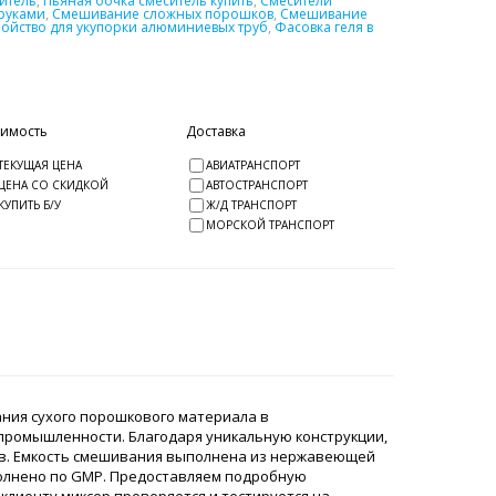
итель
,
Пьяная бочка смеситель купить
,
Смесители
руками
,
Смешивание сложных порошков
,
Смешивание
ройство для укупорки алюминиевых труб
,
Фасовка геля в
оимость
Доставка
ТЕКУЩАЯ ЦЕНА
АВИАТРАНСПОРТ
ЦЕНА СО СКИДКОЙ
АВТОСТРАНСПОРТ
КУПИТЬ Б/У
Ж/Д ТРАНСПОРТ
МОРСКОЙ ТРАНСПОРТ
ния сухого порошкового материала в
 промышленности. Благодаря уникальную конструкции,
в. Емкость смешивания выполнена из нержавеющей
полнено по GMP. Предоставляем подробную