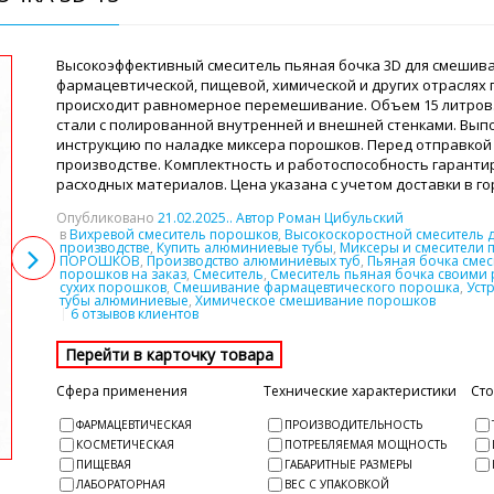
Высокоэффективный смеситель пьяная бочка 3D для смешива
фармацевтической, пищевой, химической и других отраслях
происходит равномерное перемешивание. Объем 15 литров
стали с полированной внутренней и внешней стенками. Вы
инструкцию по наладке миксера порошков. Перед отправкой 
производстве. Комплектность и работоспособность гарантир
расходных материалов. Цена указана с учетом доставки в г
Опубликовано
21.02.2025
.. Автор Роман Цибульский
в
Вихревой смеситель порошков
,
Высокоскоростной смеситель 
производстве
,
Купить алюминиевые тубы
,
Миксеры и смесители 
ПОРОШКОВ
,
Производство алюминиевых туб
,
Пьяная бочка смес
порошков на заказ
,
Смеситель
,
Смеситель пьяная бочка своими 
сухих порошков
,
Смешивание фармацевтического порошка
,
Уст
тубы алюминиевые
,
Химическое смешивание порошков
6 отзывов клиентов
Сфера применения
Технические характеристики
Ст
ФАРМАЦЕВТИЧЕСКАЯ
ПРОИЗВОДИТЕЛЬНОСТЬ
КОСМЕТИЧЕСКАЯ
ПОТРЕБЛЯЕМАЯ МОЩНОСТЬ
ПИЩЕВАЯ
ГАБАРИТНЫЕ РАЗМЕРЫ
ЛАБОРАТОРНАЯ
ВЕС С УПАКОВКОЙ