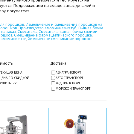
клиенту миксер проверяется и тестируется на
уется. Поддерживаем на складе запас деталей и
ород покупателя.
для порошков
,
Измельчение и смешивание порошков на
порошков
,
Производство алюминиевых туб
,
Пьяная бочка
на заказ
,
Смеситель
,
Смеситель пьяная бочка своими
рошков
,
Смешивание фармацевтического порошка
,
ы алюминиевые
,
Химическое смешивание порошков
оимость
Доставка
ТЕКУЩАЯ ЦЕНА
АВИАТРАНСПОРТ
ЦЕНА СО СКИДКОЙ
АВТОСТРАНСПОРТ
КУПИТЬ Б/У
Ж/Д ТРАНСПОРТ
МОРСКОЙ ТРАНСПОРТ