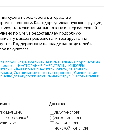
ния сухого порошкового материала в
 промышленности. Благодаря уникальную конструкции,
. Емкость смешивания выполнена из нержавеющей
полнено по GMP. Предоставляем подробную
клиенту миксер проверяется и тестируется на
уется. Поддерживаем на складе запас деталей и
ород покупателя.
для порошков
,
Измельчение и смешивание порошков на
порошков
,
НАСТОЛЬНЫЕ СМЕСИТЕЛИ И МИКСЕРЫ
итель
,
Пьяная бочка смеситель купить
,
Смесители
руками
,
Смешивание сложных порошков
,
Смешивание
ройство для укупорки алюминиевых труб
,
Фасовка геля в
оимость
Доставка
ТЕКУЩАЯ ЦЕНА
АВИАТРАНСПОРТ
ЦЕНА СО СКИДКОЙ
АВТОСТРАНСПОРТ
КУПИТЬ Б/У
Ж/Д ТРАНСПОРТ
МОРСКОЙ ТРАНСПОРТ