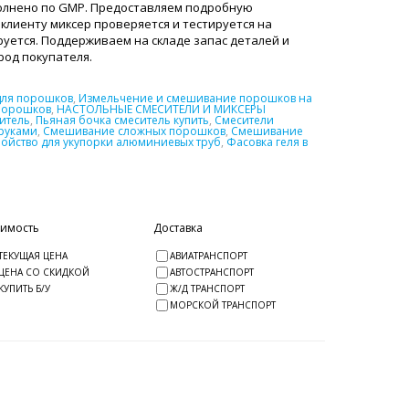
полнено по GMP. Предоставляем подробную
клиенту миксер проверяется и тестируется на
уется. Поддерживаем на складе запас деталей и
ород покупателя.
для порошков
,
Измельчение и смешивание порошков на
порошков
,
НАСТОЛЬНЫЕ СМЕСИТЕЛИ И МИКСЕРЫ
итель
,
Пьяная бочка смеситель купить
,
Смесители
руками
,
Смешивание сложных порошков
,
Смешивание
ройство для укупорки алюминиевых труб
,
Фасовка геля в
оимость
Доставка
ТЕКУЩАЯ ЦЕНА
АВИАТРАНСПОРТ
ЦЕНА СО СКИДКОЙ
АВТОСТРАНСПОРТ
КУПИТЬ Б/У
Ж/Д ТРАНСПОРТ
МОРСКОЙ ТРАНСПОРТ