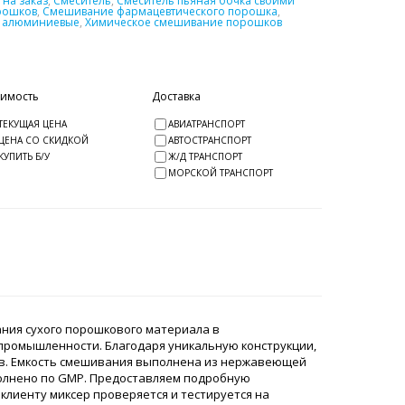
на заказ
,
Смеситель
,
Смеситель пьяная бочка своими
рошков
,
Смешивание фармацевтического порошка
,
ы алюминиевые
,
Химическое смешивание порошков
оимость
Доставка
ТЕКУЩАЯ ЦЕНА
АВИАТРАНСПОРТ
ЦЕНА СО СКИДКОЙ
АВТОСТРАНСПОРТ
КУПИТЬ Б/У
Ж/Д ТРАНСПОРТ
МОРСКОЙ ТРАНСПОРТ
ния сухого порошкового материала в
 промышленности. Благодаря уникальную конструкции,
в. Емкость смешивания выполнена из нержавеющей
полнено по GMP. Предоставляем подробную
клиенту миксер проверяется и тестируется на