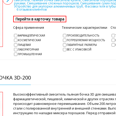
смеситель
,
Пьяная бочка смеситель купить
,
Смесители порошков 
руками
,
Смешивание сложных порошков
,
Смешивание сухих по
Устройство для укупорки алюминиевых труб
,
Фасовка геля в туб
6 отзывов клиентов
Сфера применения
Технические характеристики
Ст
ФАРМАЦЕВТИЧЕСКАЯ
ПРОИЗВОДИТЕЛЬНОСТЬ
КОСМЕТИЧЕСКАЯ
ПОТРЕБЛЯЕМАЯ МОЩНОСТЬ
ПИЩЕВАЯ
ГАБАРИТНЫЕ РАЗМЕРЫ
ЛАБОРАТОРНАЯ
ВЕС С УПАКОВКОЙ
ПРОМЫШЛЕННАЯ
ЧКА 3D-200
Высокоэффективный смеситель пьяная бочка 3D для смешива
фармацевтической, пищевой, химической и других отраслях
происходит равномерное перемешивание. Объем 200 литро
стали с полированной внутренней и внешней стенками. Вы
инструкцию по наладке миксера порошков. Перед отправкой 