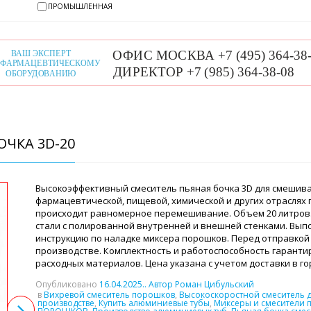
ПРОМЫШЛЕННАЯ
ЧКА 3D-20
Высокоэффективный смеситель пьяная бочка 3D для смешива
фармацевтической, пищевой, химической и других отраслях
происходит равномерное перемешивание. Объем 20 литров
стали с полированной внутренней и внешней стенками. Вы
инструкцию по наладке миксера порошков. Перед отправкой 
производстве. Комплектность и работоспособность гарантир
расходных материалов. Цена указана с учетом доставки в г
Опубликовано
16.04.2025
.. Автор Роман Цибульский
в
Вихревой смеситель порошков
,
Высокоскоростной смеситель 
производстве
,
Купить алюминиевые тубы
,
Миксеры и смесители 