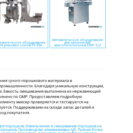
Автоматическое оборудование
Экструдер п
оматическое оборудование
для наполнения
гранулирован
ля упаковки снэков XY-45A
влагопоглотителем DWP-12Z
ния сухого порошкового материала в
 промышленности. Благодаря уникальную конструкции,
в. Емкость смешивания выполнена из нержавеющей
полнено по GMP. Предоставляем подробную
клиенту миксер проверяется и тестируется на
уется. Поддерживаем на складе запас деталей и
ород покупателя.
для порошков
,
Измельчение и смешивание порошков на
порошков
,
Производство алюминиевых туб
,
Пьяная бочка