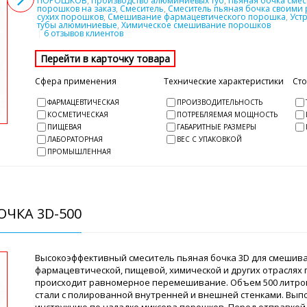
ПОРОШКОВ
,
Производство алюминиевых туб
,
Пьяная бочка смес
порошков на заказ
,
Смеситель
,
Смеситель пьяная бочка своими 
сухих порошков
,
Смешивание фармацевтического порошка
,
Уст
тубы алюминиевые
,
Химическое смешивание порошков
6 отзывов клиентов
Сфера применения
Технические характеристики
Ст
ФАРМАЦЕВТИЧЕСКАЯ
ПРОИЗВОДИТЕЛЬНОСТЬ
КОСМЕТИЧЕСКАЯ
ПОТРЕБЛЯЕМАЯ МОЩНОСТЬ
ПИЩЕВАЯ
ГАБАРИТНЫЕ РАЗМЕРЫ
ЛАБОРАТОРНАЯ
ВЕС С УПАКОВКОЙ
ПРОМЫШЛЕННАЯ
ЧКА 3D-500
Высокоэффективный смеситель пьяная бочка 3D для смешива
фармацевтической, пищевой, химической и других отраслях
происходит равномерное перемешивание. Объем 500 литро
стали с полированной внутренней и внешней стенками. Вы