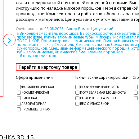
стали с полированной внутренней и внешней стенками. Вы
инструкцию по наладке миксера порошков. Перед отправкой 
производстве. Комплектность и работоспособность гарантир
расходных материалов. Цена указана с учетом доставки в г
Опубликовано
23.08.2025
.. Автор Роман Цибульский
в
Вихревой смеситель порошков
,
Высокоскоростной смеситель 
производстве
,
Купить алюминиевые тубы
,
Миксеры и смесители 
ПОРОШКОВ
,
Производство алюминиевых туб
,
Пьяная бочка смес
порошков на заказ
,
Смеситель
,
Смеситель пьяная бочка своими 
сухих порошков
,
Смешивание фармацевтического порошка
,
Уст
тубы алюминиевые
,
Химическое смешивание порошков
6 отзывов клиентов
Сфера применения
Технические характеристики
Ст
ФАРМАЦЕВТИЧЕСКАЯ
ПРОИЗВОДИТЕЛЬНОСТЬ
КОСМЕТИЧЕСКАЯ
ПОТРЕБЛЯЕМАЯ МОЩНОСТЬ
ПИЩЕВАЯ
ГАБАРИТНЫЕ РАЗМЕРЫ
ЛАБОРАТОРНАЯ
ВЕС С УПАКОВКОЙ
ПРОМЫШЛЕННАЯ
ЧКА 3D-15