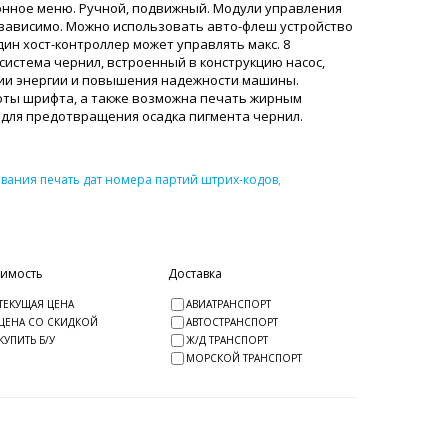
онное меню. Ручной, подвижный. Модули управления
езависимо. Можно использовать авто-флеш устройство
н хост-контроллер может управлять макс. 8
истема чернил, встроенный в конструкцию насос,
мии энергии и повышения надежности машины.
оты шрифта, а также возможна печать жирным
 для предотвращения осадка пигмента чернил.
вания печать дат номера партий штрих-кодов
,
оимость
Доставка
ТЕКУЩАЯ ЦЕНА
АВИАТРАНСПОРТ
ЦЕНА СО СКИДКОЙ
АВТОСТРАНСПОРТ
КУПИТЬ Б/У
Ж/Д ТРАНСПОРТ
МОРСКОЙ ТРАНСПОРТ