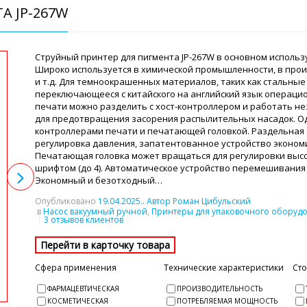
А JP-267W
Струйный принтер для пигмента JP-267W в основном использу
Широко используется в химической промышленности, в произ
и т.д. Для темноокрашенных материалов, таких как стальные
переключающееся с китайского на английский язык операци
печати можно разделить с хост-контроллером и работать н
для предотвращения засорения распылительных насадок. Оди
контроллерами печати и печатающей головкой. Раздельная с
регулировка давления, запатентованное устройство эконо
Печатающая головка может вращаться для регулировки выс
шрифтом (до 4). Автоматическое устройство перемешивания
Экономный и безотходный…
Опубликовано
19.04.2025
.. Автор Роман Цибульский
в
Насос вакуумный ручной
,
Принтеры для упаковочного оборудо
3 отзывов клиентов
Сфера применения
Технические характеристики
Ст
ФАРМАЦЕВТИЧЕСКАЯ
ПРОИЗВОДИТЕЛЬНОСТЬ
КОСМЕТИЧЕСКАЯ
ПОТРЕБЛЯЕМАЯ МОЩНОСТЬ