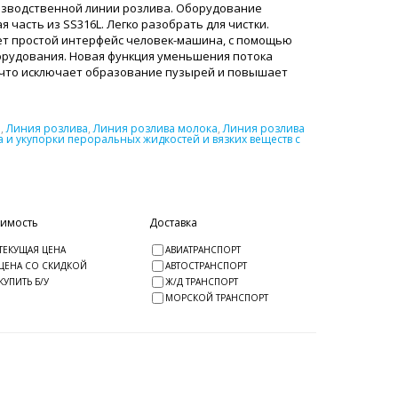
изводственной линии розлива. Оборудование
 часть из SS316L. Легко разобрать для чистки.
ет простой интерфейс человек-машина, с помощью
орудования. Новая функция уменьшения потока
, что исключает образование пузырей и повышает
а
,
Линия розлива
,
Линия розлива молока
,
Линия розлива
 и укупорки пероральных жидкостей и вязких веществ с
оимость
Доставка
ТЕКУЩАЯ ЦЕНА
АВИАТРАНСПОРТ
ЦЕНА СО СКИДКОЙ
АВТОСТРАНСПОРТ
КУПИТЬ Б/У
Ж/Д ТРАНСПОРТ
МОРСКОЙ ТРАНСПОРТ