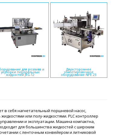
Автоматичес
орудование для розлива и
Двухстороннее
упаково
укупорки пероральных
этикетировочное
Алюминий/ПВ
жидкостей JFG-12
оборудование NPE 23
2
ет в себя нагнетательный поршневой насос,
 жидкостями или полу-жидкостями. PLC контроллер
 управлении и эксплуатации. Машина компактна,
 подходит для большинства жидкостей с широким
очетании с ленточным конвейером и литниковой