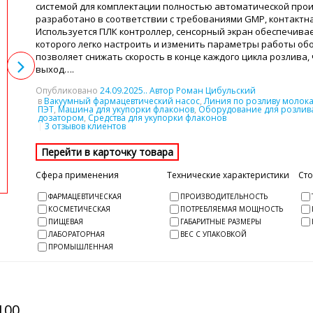
системой для комплектации полностью автоматической про
разработано в соответствии с требованиями GMP, контактная
Используется ПЛК контроллер, сенсорный экран обеспечива
которого легко настроить и изменить параметры работы об
позволяет снижать скорость в конце каждого цикла розлива
выход….
Опубликовано
24.09.2025
.. Автор Роман Цибульский
в
Вакуумный фармацевтический насос
,
Линия по розливу молок
ПЭТ
,
Машина для укупорки флаконов
,
Оборудование для розлива
дозатором
,
Средства для укупорки флаконов
3 отзывов клиентов
Сфера применения
Технические характеристики
Ст
ФАРМАЦЕВТИЧЕСКАЯ
ПРОИЗВОДИТЕЛЬНОСТЬ
КОСМЕТИЧЕСКАЯ
ПОТРЕБЛЯЕМАЯ МОЩНОСТЬ
ПИЩЕВАЯ
ГАБАРИТНЫЕ РАЗМЕРЫ
ЛАБОРАТОРНАЯ
ВЕС С УПАКОВКОЙ
ПРОМЫШЛЕННАЯ
100