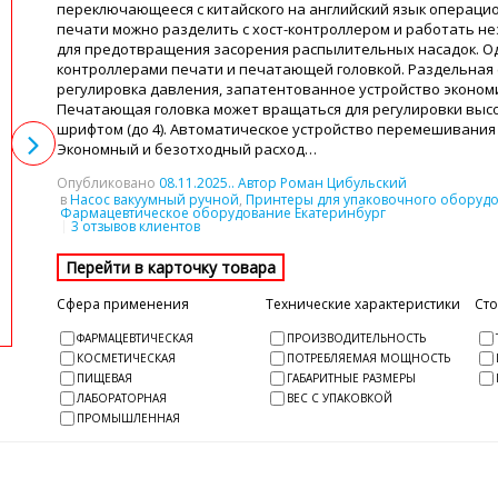
переключающееся с китайского на английский язык операци
печати можно разделить с хост-контроллером и работать н
для предотвращения засорения распылительных насадок. Оди
контроллерами печати и печатающей головкой. Раздельная с
регулировка давления, запатентованное устройство эконо
Печатающая головка может вращаться для регулировки выс
шрифтом (до 4). Автоматическое устройство перемешивания
Экономный и безотходный расход…
Опубликовано
08.11.2025
.. Автор Роман Цибульский
в
Насос вакуумный ручной
,
Принтеры для упаковочного оборудо
Фармацевтическое оборудование Екатеринбург
3 отзывов клиентов
Сфера применения
Технические характеристики
Ст
ФАРМАЦЕВТИЧЕСКАЯ
ПРОИЗВОДИТЕЛЬНОСТЬ
КОСМЕТИЧЕСКАЯ
ПОТРЕБЛЯЕМАЯ МОЩНОСТЬ
ПИЩЕВАЯ
ГАБАРИТНЫЕ РАЗМЕРЫ
ЛАБОРАТОРНАЯ
ВЕС С УПАКОВКОЙ
ПРОМЫШЛЕННАЯ