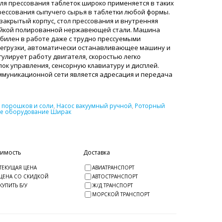
ля прессования таблеток широко применяется в таких
прессования сыпучего сырья в таблетки любой формы.
закрытый корпус, стол прессования и внутренняя
ойкой полированной нержавеющей стали. Машина
билен в работе даже с трудно прессуемыми
ерегрузки, автоматически останавливающее машину и
лирует работу двигателя, скоростью легко
лок управления, сенсорную клавиатуру и дисплей.
ммуникационной сети является адресация и передача
 порошков и соли
,
Насос вакуумный ручной
,
Роторный
е оборудование Ширак
оимость
Доставка
ТЕКУЩАЯ ЦЕНА
АВИАТРАНСПОРТ
ЦЕНА СО СКИДКОЙ
АВТОСТРАНСПОРТ
КУПИТЬ Б/У
Ж/Д ТРАНСПОРТ
МОРСКОЙ ТРАНСПОРТ