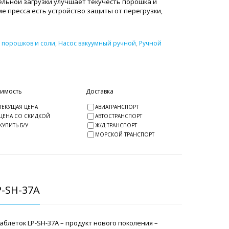
льной загрузки улучшает текучесть порошка и
ме пресса есть устройство защиты от перегрузки,
 порошков и соли
,
Насос вакуумный ручной
,
Ручной
оимость
Доставка
ТЕКУЩАЯ ЦЕНА
АВИАТРАНСПОРТ
ЦЕНА СО СКИДКОЙ
АВТОСТРАНСПОРТ
КУПИТЬ Б/У
Ж/Д ТРАНСПОРТ
МОРСКОЙ ТРАНСПОРТ
-SH-37A
блеток LP-SH-37A – продукт нового поколения –