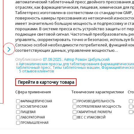
автоматический таблеточный пресс двойного прессования д
отраслях, как фармацевтическая, пищевая, химическая для 
Таблетпресс изготовлен в соответствии со стандартом GMP, 
поверхность камеры прессования из нетоксичной износост
имеет значительно большую мощность и подпрессовку и ста
порошками. В системе пресса есть устройство защиты от п
подающее световой сигнал. Частотный преобразователь регу
управлять, скорректировать точно и безопасно, используя б
Согласно особой необходимости потребителей, функцией ко
соответствующих данных, управление мощностью…
Опубликовано
07.09.2025
.. Автор Роман Цибульский
в
Автоматические прессы для таблетирования фармацевтических
таблеточный пресс
,
Типы таблеточных машин
,
Фармацевтическо
5 отзывов клиентов
Сфера применения
Технические характеристики
Ст
ФАРМАЦЕВТИЧЕСКАЯ
ПРОИЗВОДИТЕЛЬНОСТЬ
КОСМЕТИЧЕСКАЯ
ПОТРЕБЛЯЕМАЯ МОЩНОСТЬ
ПИЩЕВАЯ
ГАБАРИТНЫЕ РАЗМЕРЫ
ЛАБОРАТОРНАЯ
ВЕС С УПАКОВКОЙ
ПРОМЫШЛЕННАЯ