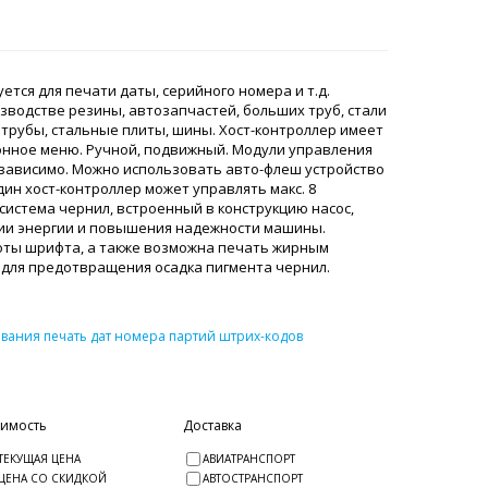
ется для печати даты, серийного номера и т.д.
водстве резины, автозапчастей, больших труб, стали
 трубы, стальные плиты, шины. Хост-контроллер имеет
онное меню. Ручной, подвижный. Модули управления
езависимо. Можно использовать авто-флеш устройство
н хост-контроллер может управлять макс. 8
истема чернил, встроенный в конструкцию насос,
мии энергии и повышения надежности машины.
оты шрифта, а также возможна печать жирным
 для предотвращения осадка пигмента чернил.
вания печать дат номера партий штрих-кодов
оимость
Доставка
ТЕКУЩАЯ ЦЕНА
АВИАТРАНСПОРТ
ЦЕНА СО СКИДКОЙ
АВТОСТРАНСПОРТ