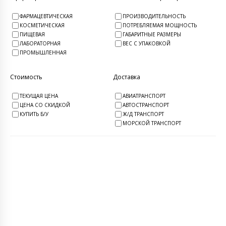
ФАРМАЦЕВТИЧЕСКАЯ
ПРОИЗВОДИТЕЛЬНОСТЬ
КОСМЕТИЧЕСКАЯ
ПОТРЕБЛЯЕМАЯ МОЩНОСТЬ
ПИЩЕВАЯ
ГАБАРИТНЫЕ РАЗМЕРЫ
ЛАБОРАТОРНАЯ
ВЕС С УПАКОВКОЙ
ПРОМЫШЛЕННАЯ
Стоимость
Доставка
ТЕКУЩАЯ ЦЕНА
АВИАТРАНСПОРТ
ЦЕНА СО СКИДКОЙ
АВТОСТРАНСПОРТ
КУПИТЬ Б/У
Ж/Д ТРАНСПОРТ
МОРСКОЙ ТРАНСПОРТ