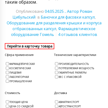
таким образом.
Опубликовано
04.05.2025
.. Автор Роман
Цибульский
в
Баночки для фасовки капсул
,
Оборудование для разделения крышки и корпуса
отбракованных капсул
,
Фармацевтическое
оборудование Гомель
4 отзывов клиентов
Сфера применения
Технические характеристики
ФАРМАЦЕВТИЧЕСКАЯ
ПРОИЗВОДИТЕЛЬНОСТЬ
КОСМЕТИЧЕСКАЯ
ПОТРЕБЛЯЕМАЯ МОЩНОСТЬ
ПИЩЕВАЯ
ГАБАРИТНЫЕ РАЗМЕРЫ
ЛАБОРАТОРНАЯ
ВЕС С УПАКОВКОЙ
ПРОМЫШЛЕННАЯ
Стоимость
Доставка
ТЕКУЩАЯ ЦЕНА
АВИАТРАНСПОРТ
ЦЕНА СО СКИДКОЙ
АВТОСТРАНСПОРТ