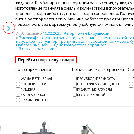
жидкости. Комбинированные функции распыления, сушки, см
Изготовление гранулята с малым количеством вспомогатель
уровень сахара либо отсутствие сахара совершенно. Гранул
питья растворяются легко. Машина работает при отрицател
поверхность без мертвых углов, удобную для очистки. Полн
Опубликовано
16.02.2025
.. Автор Роман Цибульский
в
Высокоэффективные грануляторы для нанесения покрытий на 
порошков
,
Гранулятор
,
Гранулятор для порошков полимеров
,
Ку
Набережные Челны
,
Цена гранулятора порошков
3 отзывов клиентов
Сфера применения
Технические характеристики
Ст
ФАРМАЦЕВТИЧЕСКАЯ
ПРОИЗВОДИТЕЛЬНОСТЬ
КОСМЕТИЧЕСКАЯ
ПОТРЕБЛЯЕМАЯ МОЩНОСТЬ
ПИЩЕВАЯ
ГАБАРИТНЫЕ РАЗМЕРЫ
ЛАБОРАТОРНАЯ
ВЕС С УПАКОВКОЙ
ПРОМЫШЛЕННАЯ