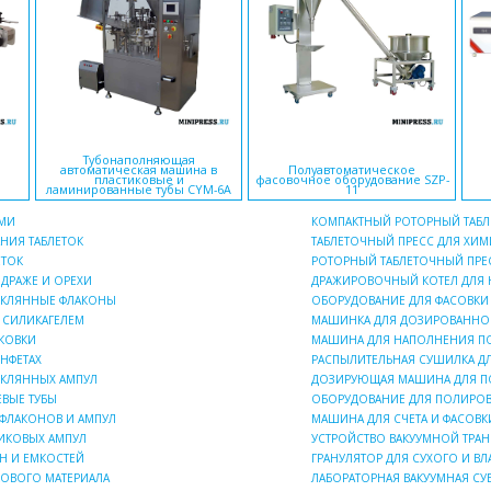
Тубонаполняющая
автоматическая машина в
Полуавтоматическое
пластиковые и
фасовочное оборудование SZP-
ламинированные тубы CYM-6A
11
АМИ
КОМПАКТНЫЙ РОТОРНЫЙ ТАБЛ
НИЯ ТАБЛЕТОК
ТАБЛЕТОЧНЫЙ ПРЕСС ДЛЯ Х
ЕТОК
РОТОРНЫЙ ТАБЛЕТОЧНЫЙ ПРЕС
 ДРАЖЕ И ОРЕХИ
ДРАЖИРОВОЧНЫЙ КОТЕЛ ДЛЯ Н
ТЕКЛЯННЫЕ ФЛАКОНЫ
ОБОРУДОВАНИЕ ДЛЯ ФАСОВК
 СИЛИКАГЕЛЕМ
МАШИНКА ДЛЯ ДОЗИРОВАННОГ
АКОВКИ
МАШИНА ДЛЯ НАПОЛНЕНИЯ П
ОНФЕТАХ
РАСПЫЛИТЕЛЬНАЯ СУШИЛКА Д
ЕКЛЯННЫХ АМПУЛ
ДОЗИРУЮЩАЯ МАШИНА ДЛЯ ПО
ВЫЕ ТУБЫ
ОБОРУДОВАНИЕ ДЛЯ ПОЛИРОВ
ФЛАКОНОВ И АМПУЛ
МАШИНА ДЛЯ СЧЕТА И ФАСОВКИ
ИКОВЫХ АМПУЛ
УСТРОЙСТВО ВАКУУМНОЙ ТРА
Н И ЕМКОСТЕЙ
ГРАНУЛЯТОР ДЛЯ СУХОГО И 
ОВОГО МАТЕРИАЛА
ЛАБОРАТОРНАЯ ВАКУУМНАЯ С