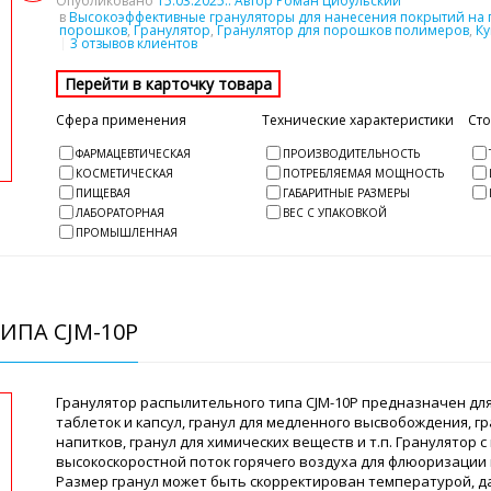
Опубликовано
15.03.2025
.. Автор Роман Цибульский
в
Высокоэффективные грануляторы для нанесения покрытий на 
порошков
,
Гранулятор
,
Гранулятор для порошков полимеров
,
Ку
3 отзывов клиентов
Сфера применения
Технические характеристики
Ст
ФАРМАЦЕВТИЧЕСКАЯ
ПРОИЗВОДИТЕЛЬНОСТЬ
КОСМЕТИЧЕСКАЯ
ПОТРЕБЛЯЕМАЯ МОЩНОСТЬ
ПИЩЕВАЯ
ГАБАРИТНЫЕ РАЗМЕРЫ
ЛАБОРАТОРНАЯ
ВЕС С УПАКОВКОЙ
ПРОМЫШЛЕННАЯ
ИПА CJM-10P
Гранулятор распылительного типа CJM-10P предназначен для 
таблеток и капсул, гранул для медленного высвобождения, г
напитков, гранул для химических веществ и т.п. Гранулятор
высокоскоростной поток горячего воздуха для флюоризации
Размер гранул может быть скорректирован температурой, 