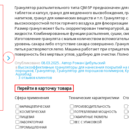
Гранулятор распылительного типа CJM-5P предназначен для и
таблеток и капсул, гранул для медленного высвобождения, г
напитков, гранул для химических веществ и т.п. Гранулятор
высокоскоростной поток горячего воздуха для флюоризации
Размер гранул может быть скорректирован температурой, 
жидкости. Комбинированные функции распыления, сушки, см
Изготовление гранулята с малым количеством вспомогатель
уровень сахара либо отсутствие сахара совершенно. Гранул
питья растворяются легко. Машина работает при отрицател
поверхность без мертвых углов, удобную для очистки. Полн
Опубликовано
08.03.2025
.. Автор Роман Цибульский
в
Высокоэффективные грануляторы для нанесения покрытий на 
порошков
,
Гранулятор
,
Гранулятор для порошков полимеров
,
Ку
Ашхабад
3 отзывов клиентов
Сфера применения
Технические характеристики
Ст
ФАРМАЦЕВТИЧЕСКАЯ
ПРОИЗВОДИТЕЛЬНОСТЬ
КОСМЕТИЧЕСКАЯ
ПОТРЕБЛЯЕМАЯ МОЩНОСТЬ
ПИЩЕВАЯ
ГАБАРИТНЫЕ РАЗМЕРЫ
ЛАБОРАТОРНАЯ
ВЕС С УПАКОВКОЙ
ПРОМЫШЛЕННАЯ