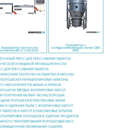
Гранулятор с
Анализатор прочности
псевдосжиженным слоем CJM-
Машина контр
желатинового геля JS-02
300F
ЕТОЧНЫЙ ПРЕСС ДЛЯ ПРЕССОВАНИЯ ТАБЛЕТОК
ИМИЧЕСКОЙ И ПИЩЕВОЙ ПРОМЫШЛЕННОСТИ
С ДЛЯ ПРЕССОВАНИЯ ТАБЛЕТОК
АНЕСЕНИЯ ОБОЛОЧЕК НА ТАБЛЕТКИ И КАПСУЛЫ
И ПОРОШКОВ В ПЕНИЦИЛЛИНОВЫЕ ФЛАКОНЫ
О НАПОЛНЕНИЯ ТУБ МАЗЬЮ И КРЕМОМ
ОРОШКОМ ТВЕРДЫХ ЖЕЛАТИНОВЫХ КАПСУЛ
ЛЯ ПОЛУЧЕНИЯ МЕЛКИХ ЧАСТИЦ ПОРОШКА
ДАЧИ ПОРОШКОВ В ПЛАСТИКОВЫЕ БАНКИ
КИ И УДАЛЕНИЯ ПЫЛИ С ЖЕЛАТИНОВЫХ КАПСУЛ
 ТАБЛЕТОК И КАПСУЛ В ПЛАСТИКОВЫЕ БУТЫЛКИ
НСПОРТИРОВКИ ПОРОШКОВ И СЫПУЧИХ ПРОДУКТОВ
ВЛАЖНОГО ГРАНУЛИРОВАНИЯ ПОРОШКОВЫХ МАСС
УБЛИМАЦИОННАЯ ЛИОФИЛЬНАЯ СУШИЛКА