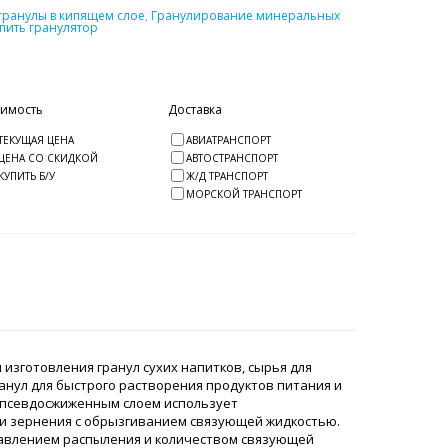
гранулы в кипящем слое
,
Гранулирование минеральных
пить гранулятор
оимость
Доставка
ТЕКУЩАЯ ЦЕНА
АВИАТРАНСПОРТ
ЦЕНА СО СКИДКОЙ
АВТОСТРАНСПОРТ
КУПИТЬ Б/У
Ж/Д ТРАНСПОРТ
МОРСКОЙ ТРАНСПОРТ
изготовления гранул сухих напитков, сырья для
ранул для быстрого растворения продуктов питания и
 с псевдосжиженным слоем использует
 и зернения с обрызгиванием связующей жидкостью.
давлением распыления и количеством связующей