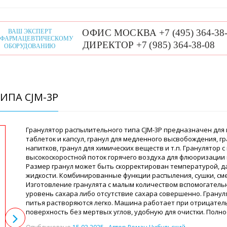
ИПА CJM-3P
Гранулятор распылительного типа CJM-3P предназначен для и
таблеток и капсул, гранул для медленного высвобождения, г
напитков, гранул для химических веществ и т.п. Гранулятор
высокоскоростной поток горячего воздуха для флюоризации
Размер гранул может быть скорректирован температурой, 
жидкости. Комбинированные функции распыления, сушки, см
Изготовление гранулята с малым количеством вспомогатель
уровень сахара либо отсутствие сахара совершенно. Гранул
питья растворяются легко. Машина работает при отрицател
поверхность без мертвых углов, удобную для очистки. Полн