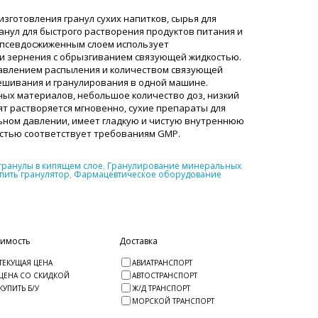
зготовления гранул сухих напитков, сырья для
ранул для быстрого растворения продуктов питания и
 с псевдосжиженным слоем использует
 и зернения с обрызгиванием связующей жидкостью.
давлением распыления и количеством связующей
ешивания и гранулирования в одной машине.
ных материалов, небольшое количество доз, низкий
ят растворяется мгновенно, сухие препараты для
ьном давлении, имеет гладкую и чистую внутреннюю
остью соответствует требованиям GMP.
гранулы в кипящем слое
,
Гранулирование минеральных
пить гранулятор
,
Фармацевтическое оборудование
оимость
Доставка
ТЕКУЩАЯ ЦЕНА
АВИАТРАНСПОРТ
ЦЕНА СО СКИДКОЙ
АВТОСТРАНСПОРТ
КУПИТЬ Б/У
Ж/Д ТРАНСПОРТ
МОРСКОЙ ТРАНСПОРТ