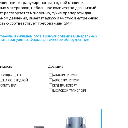
ешивания и гранулирования в одной машине.
ных материалов, небольшое количество доз, низкий
ят растворяется мгновенно, сухие препараты для
ьном давлении, имеет гладкую и чистую внутреннюю
остью соответствует требованиям GMP.
гранулы в кипящем слое
,
Гранулирование минеральных
пить гранулятор
,
Фармацевтическое оборудование
оимость
Доставка
ТЕКУЩАЯ ЦЕНА
АВИАТРАНСПОРТ
ЦЕНА СО СКИДКОЙ
АВТОСТРАНСПОРТ
КУПИТЬ Б/У
Ж/Д ТРАНСПОРТ
МОРСКОЙ ТРАНСПОРТ