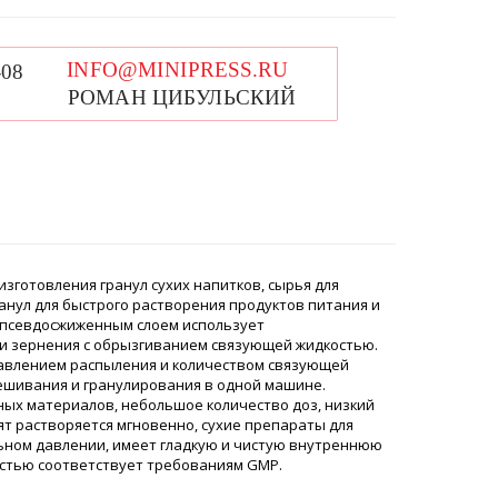
зготовления гранул сухих напитков, сырья для
ранул для быстрого растворения продуктов питания и
 с псевдосжиженным слоем использует
 и зернения с обрызгиванием связующей жидкостью.
давлением распыления и количеством связующей
ешивания и гранулирования в одной машине.
ных материалов, небольшое количество доз, низкий
ят растворяется мгновенно, сухие препараты для
ьном давлении, имеет гладкую и чистую внутреннюю
остью соответствует требованиям GMP.