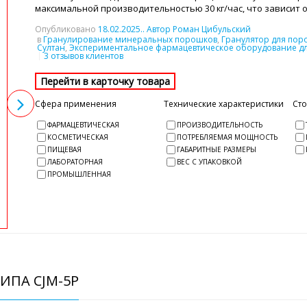
максимальной производительностью 30 кг/час, что зависит 
Опубликовано
18.02.2025
.. Автор Роман Цибульский
в
Гранулирование минеральных порошков
,
Гранулятор для по
Султан
,
Экспериментальное фармацевтическое оборудование дл
3 отзывов клиентов
Сфера применения
Технические характеристики
Ст
ФАРМАЦЕВТИЧЕСКАЯ
ПРОИЗВОДИТЕЛЬНОСТЬ
КОСМЕТИЧЕСКАЯ
ПОТРЕБЛЯЕМАЯ МОЩНОСТЬ
ПИЩЕВАЯ
ГАБАРИТНЫЕ РАЗМЕРЫ
ЛАБОРАТОРНАЯ
ВЕС С УПАКОВКОЙ
ПРОМЫШЛЕННАЯ
ИПА CJM-5P