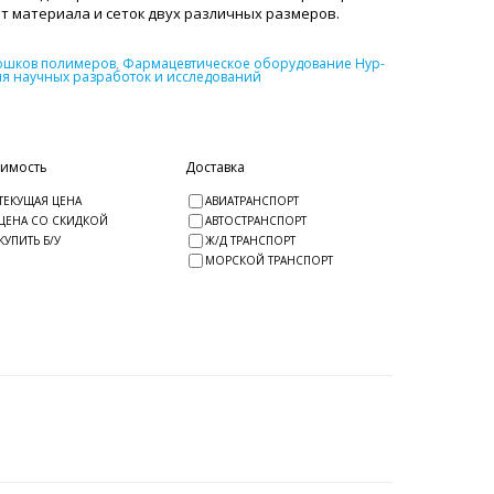
от материала и сеток двух различных размеров.
рошков полимеров
,
Фармацевтическое оборудование Нур-
я научных разработок и исследований
оимость
Доставка
ТЕКУЩАЯ ЦЕНА
АВИАТРАНСПОРТ
ЦЕНА СО СКИДКОЙ
АВТОСТРАНСПОРТ
КУПИТЬ Б/У
Ж/Д ТРАНСПОРТ
МОРСКОЙ ТРАНСПОРТ