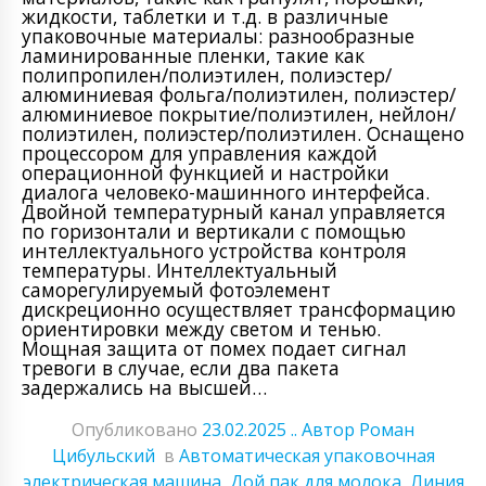
жидкости, таблетки и т.д. в различные
упаковочные материалы: разнообразные
ламинированные пленки, такие как
полипропилен/полиэтилен, полиэстер/
алюминиевая фольга/полиэтилен, полиэстер/
алюминиевое покрытие/полиэтилен, нейлон/
полиэтилен, полиэстер/полиэтилен. Оснащено
процессором для управления каждой
операционной функцией и настройки
диалога человеко-машинного интерфейса.
Двойной температурный канал управляется
по горизонтали и вертикали с помощью
интеллектуального устройства контроля
температуры. Интеллектуальный
саморегулируемый фотоэлемент
дискреционно осуществляет трансформацию
ориентировки между светом и тенью.
Мощная защита от помех подает сигнал
тревоги в случае, если два пакета
задержались на высшей…
Опубликовано
23.02.2025
.. Автор Роман
Цибульский
в
Автоматическая упаковочная
электрическая машина
,
Дой пак для молока
,
Линия