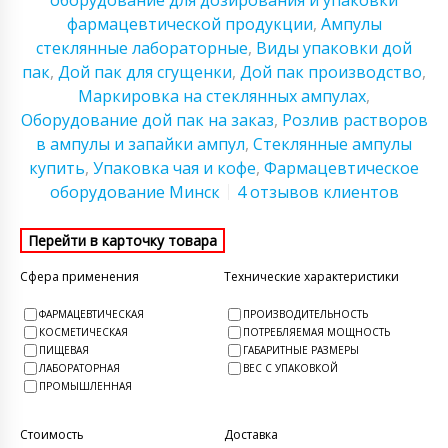
оборудование для дозирования и упаковки
фармацевтической продукции
,
Ампулы
стеклянные лабораторные
,
Виды упаковки дой
пак
,
Дой пак для сгущенки
,
Дой пак производство
,
Маркировка на стеклянных ампулах
,
Оборудование дой пак на заказ
,
Розлив растворов
в ампулы и запайки ампул
,
Стеклянные ампулы
купить
,
Упаковка чая и кофе
,
Фармацевтическое
оборудование Минск
4 отзывов клиентов
Сфера применения
Технические характеристики
ФАРМАЦЕВТИЧЕСКАЯ
ПРОИЗВОДИТЕЛЬНОСТЬ
КОСМЕТИЧЕСКАЯ
ПОТРЕБЛЯЕМАЯ МОЩНОСТЬ
ПИЩЕВАЯ
ГАБАРИТНЫЕ РАЗМЕРЫ
ЛАБОРАТОРНАЯ
ВЕС С УПАКОВКОЙ
ПРОМЫШЛЕННАЯ
Стоимость
Доставка