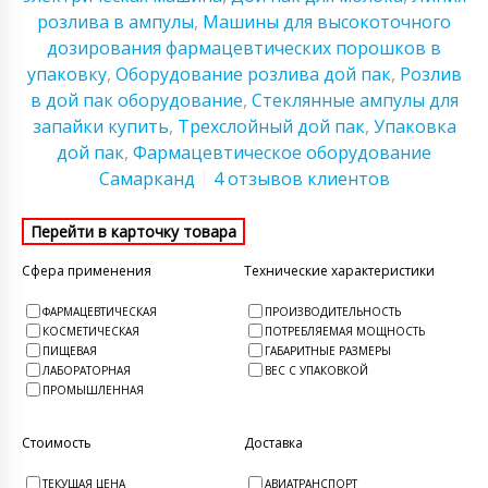
розлива в ампулы
,
Машины для высокоточного
дозирования фармацевтических порошков в
упаковку
,
Оборудование розлива дой пак
,
Розлив
в дой пак оборудование
,
Стеклянные ампулы для
запайки купить
,
Трехслойный дой пак
,
Упаковка
дой пак
,
Фармацевтическое оборудование
Самарканд
4 отзывов клиентов
Сфера применения
Технические характеристики
ФАРМАЦЕВТИЧЕСКАЯ
ПРОИЗВОДИТЕЛЬНОСТЬ
КОСМЕТИЧЕСКАЯ
ПОТРЕБЛЯЕМАЯ МОЩНОСТЬ
ПИЩЕВАЯ
ГАБАРИТНЫЕ РАЗМЕРЫ
ЛАБОРАТОРНАЯ
ВЕС С УПАКОВКОЙ
ПРОМЫШЛЕННАЯ
Стоимость
Доставка
ТЕКУЩАЯ ЦЕНА
АВИАТРАНСПОРТ