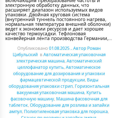
включающим преобразование частоты и
электронную обработку данных, что
расширяет диапазон используемых видов
упаковки. Двойная круговая система
(внутренний туннель постоянного нагрева,
нормальная температура внешней оболочки)
ведет к экономии ресурсов и дает хорошее
качество термоусадки. Тефлоновая
конвейерная лента производства Германии,…
Опубликовано
01.08.2025
.. Автор Роман
Цибульский
в
Автоматическая упаковочная
электрическая машина
,
Автоматический
целлофанатор купить
,
Автоматическое
оборудование для дозирования и упаковки
фармацевтической продукции
,
Виды
оборудования упаковки стрип
,
Горизонтальная
вакуумная упаковочная машина
,
Купить
фасовочную машину
,
Машина фасовочная для
таблеток
,
Оборудование для розлива и запайки
ампул
,
Полиэтиленовая упаковка для порошка
,
Станок по розливу и запайки ампул
,