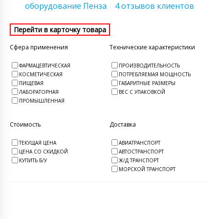
оборудование Пенза
4 отзывов клиентов
Сфера применения
Технические характеристики
ФАРМАЦЕВТИЧЕСКАЯ
ПРОИЗВОДИТЕЛЬНОСТЬ
КОСМЕТИЧЕСКАЯ
ПОТРЕБЛЯЕМАЯ МОЩНОСТЬ
ПИЩЕВАЯ
ГАБАРИТНЫЕ РАЗМЕРЫ
ЛАБОРАТОРНАЯ
ВЕС С УПАКОВКОЙ
ПРОМЫШЛЕННАЯ
Стоимость
Доставка
ТЕКУЩАЯ ЦЕНА
АВИАТРАНСПОРТ
ЦЕНА СО СКИДКОЙ
АВТОСТРАНСПОРТ
КУПИТЬ Б/У
Ж/Д ТРАНСПОРТ
МОРСКОЙ ТРАНСПОРТ