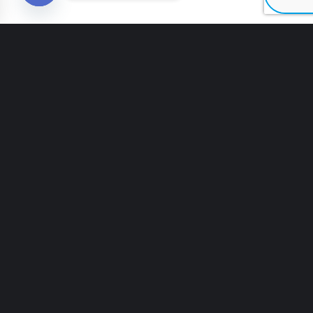
Open chaty
Оборудование для розлива и запайки
пластиковых ампул LTM-28
Настольная машина взвешивания и
фасовки семян OW-02
Линия упаковки чая в нейлоновую
пирамидку и конверт для заварочных
чайников TC-22
Туннель для стерилизации и сушки в