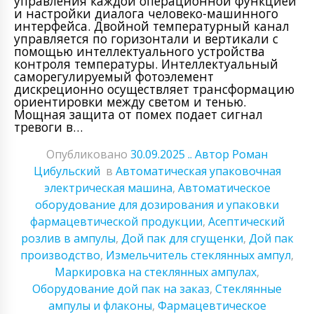
управления каждой операционной функцией
и настройки диалога человеко-машинного
интерфейса. Двойной температурный канал
управляется по горизонтали и вертикали с
помощью интеллектуального устройства
контроля температуры. Интеллектуальный
саморегулируемый фотоэлемент
дискреционно осуществляет трансформацию
ориентировки между светом и тенью.
Мощная защита от помех подает сигнал
тревоги в…
Опубликовано
30.09.2025
.. Автор Роман
Цибульский
в
Автоматическая упаковочная
электрическая машина
,
Автоматическое
оборудование для дозирования и упаковки
фармацевтической продукции
,
Асептический
розлив в ампулы
,
Дой пак для сгущенки
,
Дой пак
производство
,
Измельчитель стеклянных ампул
,
Маркировка на стеклянных ампулах
,
Оборудование дой пак на заказ
,
Стеклянные
ампулы и флаконы
,
Фармацевтическое