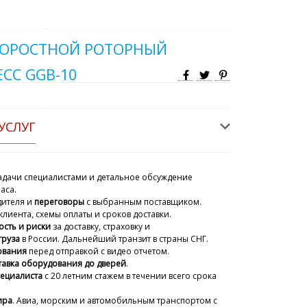
ОРОСТНОЙ РОТОРНЫЙ
СС GGB-10
УСЛУГ
дачи специалистами и детальное обсуждение
аса.
дителя и
переговоры
с выбранным поставщиком.
клиента, схемы оплаты и сроков доставки.
ость и риски
за доставку, страховку и
груза
в России. Дальнейший транзит в страны СНГ.
ования
перед отправкой с видео отчетом.
тавка оборудования до дверей
.
пециалиста
с 20 летним стажем
в течении всего срока
ира
. Авиа, морским и автомобильным транспортом с