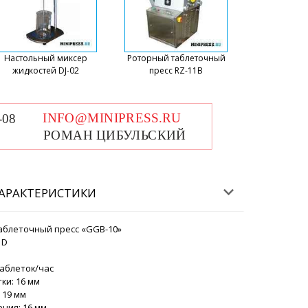
Настольный миксер
Роторный таблеточный
жидкостей DJ-02
пресс RZ-11B
ХАРАКТЕРИСТИКИ
аблеточный пресс «GGB-10»
 D
таблеток/час
ки: 16 мм
 19 мм
ния: 16 мм