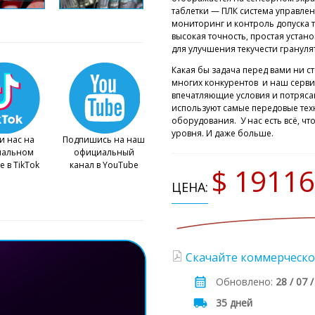
таблетки — ПЛК система управле
мониторинг и контроль допуска т
высокая точность, простая устан
для улучшения текучести грануля
Какая бы задача перед вами ни ст
многих конкурентов и наш серви
впечатляющие условия и потряс
используют самые передовые тех
оборудования. У нас есть всё, ч
уровня. И даже больше.
и нас на
Подпишись на наш
иальном
официальный
е в TikTok
канал в YouTube
$ 1911
ЦЕНА:
Скачайте коммерческо
Обновлено:
28 / 07 
35 дней