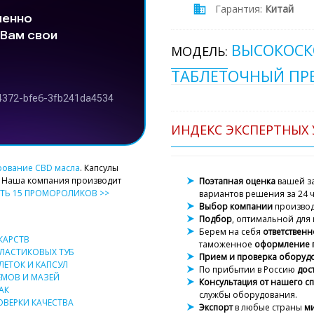
Гарантия:
Китай
ВЫСОКОСК
МОДЕЛЬ:
ТАБЛЕТОЧНЫЙ ПРЕ
ИНДЕКС ЭКСПЕРТНЫХ 
рование CBD масла
. Капсулы
. Наша компания производит
Поэтапная оценка
вашей за
ТЬ 15 ПРОМОРОЛИКОВ >>
вариантов решения за 24 ч
Выбор компании
произво
Подбор
, оптимальной для 
Берем на себя
ответственн
КАРСТВ
таможенное
оформление 
ЛАСТИКОВЫХ ТУБ
Прием и проверка оборуд
ЕТОК И КАПСУЛ
По прибытии в Россию
дос
МОВ И МАЗЕЙ
Консультация от нашего с
АК
службы оборудования.
ВЕРКИ КАЧЕСТВА
Экспорт
в любые страны
м