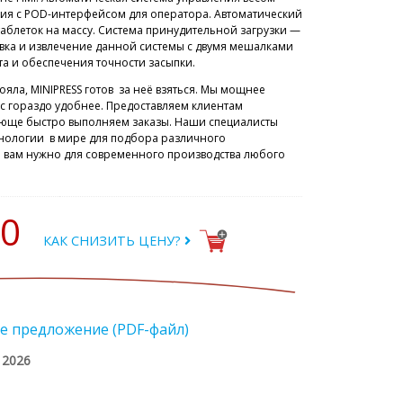
ния с POD-интерфейсом для оператора. Автоматический
аблеток на массу. Система принудительной загрузки —
овка и извлечение данной системы с двумя мешалками
та и обеспечения точности засыпки.
ояла, MINIPRESS готов за неё взяться. Мы мощнее
с гораздо удобнее. Предоставляем клиентам
ающе быстро выполняем заказы. Наши специалисты
нологии в мире для подбора различного
то вам нужно для современного производства любого
60
КАК СНИЗИТЬ ЦЕНУ?
е предложение (PDF-файл)
/ 2026