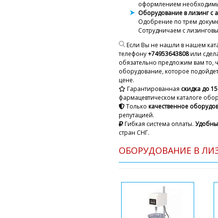
оформлением необходимы
Оборудование в лизинг с 
Одобрение
по трем докуме
Сотрудничаем с лизингов
Если Вы не нашли в нашем кат
телефону
+74953643808
или сдела
обязательно предложим вам то, 
оборудование, которое подойдет 
цене.
Гарантированная
скидка до 1
фармацевтическом каталоге обо
Только
качественное оборудо
репутацией.
Гибкая система оплаты.
Удобны
стран СНГ.
ОБОРУДОВАНИЕ В ЛИЗ