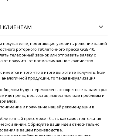
М КЛИЕНТАМ
и покупателям, помогающие ускорить решение вашей
остного роторного таблеточного пресса GGB-10.
лать телефонный звонок или отправить заявку с
ают получить от вас максимальное количество
ас имеется и того что в итоге вы хотите получить. Если
аналогичной продукции, то такая визуализация
ный конвейерный детектор веса
сообщении будут перечислены конкретные параметры:
учим в Астрахань ?
06/08/2026 11:35
м идет речь, вес, состав, известные вам проблемы и
ериалов.
ский
понимание и получение нашей рекомендации в
Надежда, Ваше груз находится на таможенном
рописано в контракте с вами свяжется менеджер
аблеточный пресс может быть как самостоятельная
06/08/2026 11:37
ической линии. Обрисуйте ваши идеи относительно
дования в вашем производстве.
задачу или проблему которую вы хотите решить,