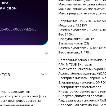
Максимальная толщина таблетк
Макс. основное усилие сжатия: 
Макс. предварительное усилие 
Напряжение: 3AC, 220～460V, 50
Мощность: 13.2 KW
Размер с упаковкой: 1720×1400
Вес: 3100 кг
Вес с упаковкой: 3400 кг
Запасные части (55)
Размер с упаковкой: 600×630×7
Вес с упаковкой: 178 кг
Поставщики основных компон
ПЛК: MITSUBISHI, Japan
ouch ScreenСенсорный экран: FU
AccumulatorАккумулятор: HYDA
ЕНТОВ
Электрика низкого напряжения
Электрическая система: OMRON
Электрическая система: eao
Инвертор основного двигателя
ние, предоставляем
Инвертор двигателя подачи: D
дим консультации по телефону
Гидравлическая система: HAWE
ости при производстве на
Передающая система: INA, Ge
расходные материалы.