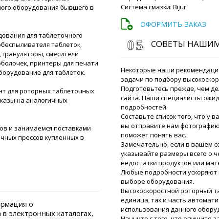
Система смазки: Bijur
ного оборудования бывшего в
ОФОРМИТЬ ЗАКАЗ
ования для таблеточного
СОВЕТЫ НАШИ
обеспыливателя таблеток,
 грануляторы, смесители
оболочек, принтеры для печати
Некоторые наши рекомендаци
борудование для таблеток.
задачи по подбору высокоскор
Подготовьтесь прежде, чем де
нт для роторных таблеточных
сайта. Наши специалисты ожид
аказы на аналогичных
подробностей.
Составьте список того, что у в
вы отправите нам фотографию 
Надежда
ов и занимаемся поставками
поможет понять вас.
Хорошего дня , Электрон
чных прессов купленных в
Замечательно, если в вашем 
упаковки DK-05 когда пол
указывайте размеры всего о че
недостатки продуктов или мат
Роман Цибуль
Любые подробности ускоряют 
Й
Здравствуйте 
выборе оборудования.
складе, как п
Высокоскоростной роторный т
Наталья
единица, так и часть автомат
рмация о
использования данного обору
в электронных каталогах,
Начните с того, что опишите 