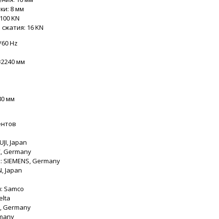
и: 8 мм
100 KN
сжатия: 16 KN
/60 Hz
×2240 мм
80 мм
ентов
JI, Japan
C, Germany
: SIEMENS, Germany
, Japan
: Samco
elta
, Germany
rmany