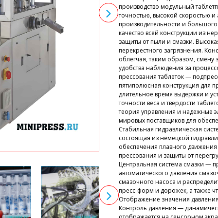
производство модульный таблетп
точностью, высокой скоростью и
производительности и большого 
качество всей конструкции из н
защиты от пыли и смазки. Высок
перекрестного загрязнения. Конс
облегчая, таким образом, смену 
удобства наблюдения за процесс
прессования таблеток — подпрес
пятиполюсная конструкция для 
длительное время выдержки и ус
точности веса и твердости табле
теория управления и надежные э
мировых поставщиков для обесп
Стабильная гидравлическая сист
состоящая из немецкой гидравли
обеспечения плавного движения 
прессования и защиты от перегр
Центральная система смазки — 
автоматического давления смазо
смазочного насоса и распредел
пресс-форм и дорожек, а также 
Отображение значения давления 
Контроль давления — динамическ
отображается на сенсорном экра