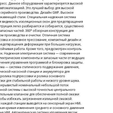
ресс. Данное оборудование характеризуется высокой
 автоматизацией. Это лучший выбор для высокой
серийного производства. Дизайн GMP. Высокое
ержавеющей стали. Специальная надежная система
ая видимость изоляционных окон для предотвращения
трукция легко разбирается и собирается, существенно
запасных частей. 360° обзорная конструкция для
ом производства и очистки. Отличная система
совка и основное прессование, компактный дизайн и
предотвращения деформации при больших нагрузках,
тойчивая работа. Кроме того, предусмотрен контроль
ток. Надежная электрическая система — современная
лектрические компоненты и запасные части от ведущих
ечения управления программой и блокировка защиты.
ема — система статического поддержание давления,
ческой насосной станции и аккумулятора для
ролика подпрессовки и ролика основного
узки для стабильной работы и низкого уровня шума.
прерывистый номинальный небольшой поток
чной системы с высокой точностью центрального
ительным клапаном для обеспечения полной смазки
чтобы избежать загрязнения излишней смазкой.
каждой станции выводится на сенсорный экран HMI.
ая кривая изменения среднего и основного давления
не HMI. Автоматическая система управления весом