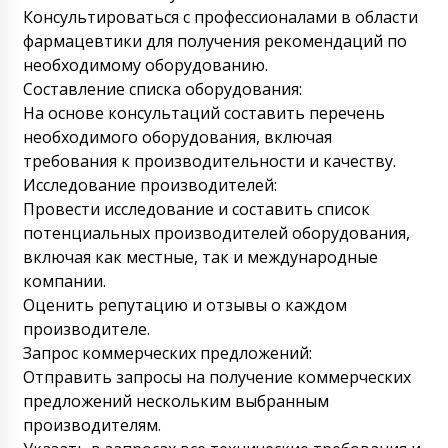
Консультироваться с профессионалами в области
фармацевтики для получения рекомендаций по
Инкар
Автоматическая блистерная машина для
необходимому оборудованию.
упаковки ПВХ+картон LW-35 с доставкой в
Составление списка оборудования:
Павлодар. Хотим отследить статус
На основе консультаций составить перечень
доставки.
07/08/2026 15:27
необходимого оборудования, включая
требования к производительности и качеству.
Роман Цибульский
Исследование производителей:
Инкар, здравствуйте. Груз уже приехал в
Казахстан. Сейчас он на складе
Провести исследование и составить список
транспортной компании Алеко в Алматы. С
потенциальных производителей оборудования,
вами свяжется менеджер, для уточнения
включая как местные, так и международные
времени доставки в ваш город.
компании.
07/08/2026 15:30
Оценить репутацию и отзывы о каждом
Алла
производителе.
Машина для наполнения и запайки
Запрос коммерческих предложений:
пластиковых туб HX-6 в Вологду? Цена
Отправить запросы на получение коммерческих
сроки доставка условия
07/08/2026 15:37
предложений нескольким выбранным
производителям.
Роман Цибульский
Алла, добрый день, мы получили ваш