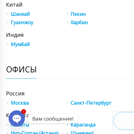
Китай
Шанхай
Пекин
Гуанчжоу
Харбин
Индия
Мумбай
ОФИСЫ
Россия
Москва
Санкт-Петербург
1
Казахстан
Вам сообщение!
Алматы
Караганда
Open chaty
Нур-Султан (Астана)
Шымкент