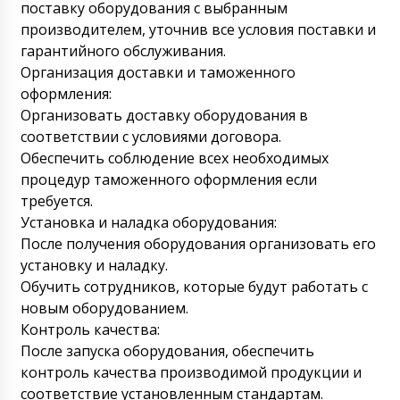
Алёна, добрый день! Мы увидели вашу
поставку оборудования с выбранным
оплату, получаем СМС от банка. Просим
производителем, уточнив все условия поставки и
прислать чертежи бочек и ответы на наши
гарантийного обслуживания.
вопросы в переписке.
07/08/2026 15:59
Организация доставки и таможенного
оформления:
Наталья
Роторный таблеточный пресс RZW-29 в
Организовать доставку оборудования в
Тверь. С уважением, Наталья.
соответствии с условиями договора.
07/08/2026 16:07
Обеспечить соблюдение всех необходимых
процедур таможенного оформления если
Роман Цибульский
требуется.
Наталья, Доставка будет произведена в
промежутке с 10:00-12:00 в Тверь . Просим
Установка и наладка оборудования:
вас подготовить грузчиков. Вес
После получения оборудования организовать его
обрудования большой.
07/08/2026 16:09
установку и наладку.
Обучить сотрудников, которые будут работать с
Софья
новым оборудованием.
Пробейте заказ. Миксер V-образный для
Контроль качества:
порошков VM-50 и Механический
таблеточный пресс PP-28 ждем.
После запуска оборудования, обеспечить
07/08/2026 16:17
контроль качества производимой продукции и
соответствие установленным стандартам.