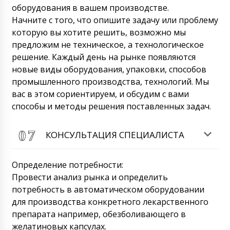
оборудования в вашем производстве.
Начните с того, что опишите задачу или проблему
которую вы хотите решить, возможно мы
предложим не техническое, а технологическое
решение. Каждый день на рынке появляются
новые виды оборудования, упаковки, способов
промышленного производства, технологий. Мы
вас в этом сориентируем, и обсудим с вами
Владислав
способы и методы решения поставленных задач.
Добрый день! Мы заключили с вами
договор на поставку гранулятора для
сухого гранулирования порошков GK-40 в
КОНСУЛЬТАЦИЯ СПЕЦИАЛИСТА
Красноярск, вы доставляете до терминала
или по фактическому адресу?
07/08/2026 15:17
Определение потребности:
Провести анализ рынка и определить
Роман Цибульский
потребность в автоматическом оборудовании
Здравствуйте, Владислав, мы доставляем
по всей России в том числе и в Красноярск
для производства конкретного лекарственного
. Стоимость в каталоге включает любую
препарата например, обезболивающего в
доставку, которую попросит наш клиент.
желатиновых капсулах.
07/08/2026 15:21