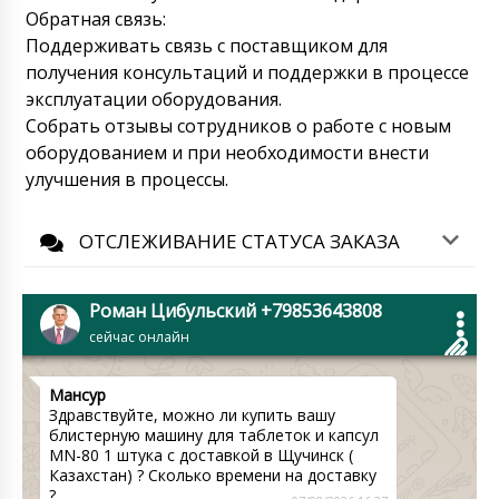
Роман Цибульский
Обратная связь:
Софья, Проверили статус доставки
Поддерживать связь с поставщиком для
Деловых линий. Груз уже в Иваново на
складе. Организуйте самовывоз
получения консультаций и поддержки в процессе
пожалуйста.
07/08/2026 16:20
эксплуатации оборудования.
Собрать отзывы сотрудников о работе с новым
Яна
оборудованием и при необходимости внести
Миксер с лопастями для порошков CX-100
улучшения в процессы.
какой там точно упаковочный размер ?
07/08/2026 16:27
ОТСЛЕЖИВАНИЕ СТАТУСА ЗАКАЗА
Роман Цибульский
Яна, Здравствуйте! Размеры упаковки
1200х640х1000 мм, упаковочный вес 250 кг.
Роман Цибульский +79853643808
Как получите груз, сообщите.
сейчас онлайн
07/08/2026 16:30
Мансур
Здравствуйте, можно ли купить вашу
блистерную машину для таблеток и капсул
MN-80 1 штука с доставкой в Щучинск (
Казахстан) ? Сколько времени на доставку
?