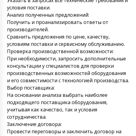
Указать в запросах все технические требования и
запрос на email. Через 15 минут отправим
условия поставки.
наше КП на эту модель оборудования.
Анализ полученных предложений:
07/08/2026 15:38
Получить и проанализировать ответы от
производителей.
Наталья
Сравнить предложения по цене, качеству,
За доставку в Курган нужно ли доплатить
что-то дополнительно ?
условиям поставки и сервисному обслуживанию.
07/08/2026 15:47
Проверка производственной возможности:
Роман Цибульский
При необходимости, запросить дополнительные
Добрый день Наталья, В нашем каталоге
консультации у специалистов для проверки
все цены указаны с учетом доставки до
производственных возможностей оборудования
дверей клиента. Доставка в Курган
включена.
и его совместимости с технологией производства.
07/08/2026 15:51
Выбор поставщика:
Алёна
На основании анализа выбрать наиболее
Добрый день! полуавтоматическая машина
подходящего поставщика оборудования,
розлива жидкостей в бочки DF-13 , копия
учитывая как качество, так и условия
платежки отправлена на почту. Запускайте
заказ в работу.
сотрудничества.
07/08/2026 15:57
Заключение договора:
Провести переговоры и заключить договор на
Роман Цибульский