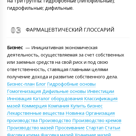
на три группы: гидрофобные (липофильные);
гидрофильные; дифильные.
Яна
ФАРМАЦЕВТИЧЕСКИЙ ГЛОССАРИЙ
Помните про меня ? в Нальчик доставочка
09/08/2026 00:03
Бизнес
— Инициативная экономическая
Роман Цибульский
деятельность, осуществляемая за счет собственных
Яна, Здравствуйте! Мы про всех клиентов
или заемных средств на свой риск и под свою
помним. в Нальчик ваша блистерная
ответственность, ставящая главными целями
машина для фасовки меда модель MN-82
будет как прописано в контракте.
получение дохода и развитие собственного дела.
09/08/2026 00:06
Бизнес-план
Блог
Гидрофобные основы
Гомогенизация
Дифильные основы
Инвестиции
Дильназ
Инновация
Каталог оборудования
Классификация
Как с вами связаться для отслеживания
мазей
Коммерция
Компания
Купить бизнес
груза ? Промышленное вибрационное сито
Лекарственные вещества
Новинка
Организация
VS-04.
09/08/2026 00:13
производства
Производство
Производство кремов
Производство мазей
Просеивание
Стартап
Статьи
Роман Цибульский
Добрый день, Дильназ, Мой WhastApp
Фасовка крема
Фасовка мазей
Хранение мазей