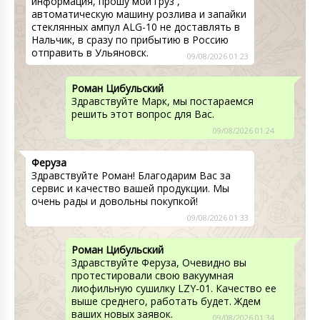
информация, прошу мой груз ,
автоматическую машину розлива и запайки
стеклянных ампул ALG-10 не доставлять в
Нальчик, в сразу по прибытию в Россию
отправить в Ульяновск.
09/08/2026 01:23
Роман Цибульский
Здравствуйте Марк, мы постараемся
решить этот вопрос для Вас.
09/08/2026 01:24
Феруза
Здравствуйте Роман! Благодарим Вас за
сервис и качество вашей продукции. Мы
очень рады и довольны покупкой!
09/08/2026 01:33
Роман Цибульский
Здравствуйте Феруза, Очевидно вы
протестировали свою вакуумная
лиофильную сушилку LZY-01. Качество ее
выше среднего, работать будет. Ждем
ваших новых заявок.
09/08/2026 01:34