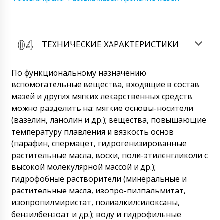
+79853643808, Менеджер Наталья
+79153808881 в рабочее время и кроме
выходных дней.
09/08/2026 00:16
ТЕХНИЧЕСКИЕ ХАРАКТЕРИСТИКИ
Максим
Роторный таблеточный пресс RZW-29 в
Ставрополь. С уважением, Максим.
По функциональному назначению
09/08/2026 00:23
вспомогательные вещества, входящие в состав
мазей и других мягких лекарственных средств,
Роман Цибульский
Максим, Доставка будет произведена
можно разделить на: мягкие основы-носители
завтра до 17:30 в Ставрополь . Просим вас
(вазелин, ланолин и др.); вещества, повышающие
подготовить грузчиков. Вес обрудования
температуру плавления и вязкость основ
большой.
09/08/2026 00:24
(парафин, спермацет, гидрогенизированные
растительные масла, воски, поли-этиленгликоли с
Марина
высокой молекулярной массой и др.);
Договор №12 , уже вышли все сроки по
доставке. Предпринимайте наконец-то
гидрофобные растворители (минеральные и
меры. Ускоряйтесь ИП Цибульский Р.Г.
растительные масла, изопро-пилпальмитат,
09/08/2026 00:33
изопропилмиристат, полиалкилсилоксаны,
бензилбензоат и др.); воду и гидрофильные
Роман Цибульский