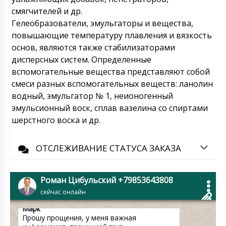
производят разные фабрики, по HX-7
смягчителей и др.
фабрика сообщила, что уже 90%
Гелеобразователи, эмульгаторы и вещества,
готовности, по BG-80 ждем ответ во
второй половине дня. Мы сразу же
повышающие температуру плавления и вязкость
отпишемся.
09/08/2026 01:06
основ, являются также стабилизаторами
дисперсных систем. Определенные
Чулпан
вспомогательные вещества представляют собой
Автоматическая блистерная машина для
смеси разных вспомогательных веществ: ланолин
упаковки ПВХ+картон LW-35 с доставкой в
Тараз. Хотим отследить статус доставки.
водный, эмульгатор № 1, неионогенный
эмульсионный воск, сплав вазелина со спиртами
09/08/2026 01:13
шерстного воска и др.
Роман Цибульский
Чулпан, здравствуйте. Груз уже приехал в
ОТСЛЕЖИВАНИЕ СТАТУСА ЗАКАЗА
Казахстан. Сейчас он на складе
транспортной компании Алеко в Алматы. С
вами свяжется менеджер, для уточнения
времени доставки в ваш город.
Роман Цибульский +79853643808
09/08/2026 01:15
сейчас онлайн
Марк
Прошу прощения, у меня важная