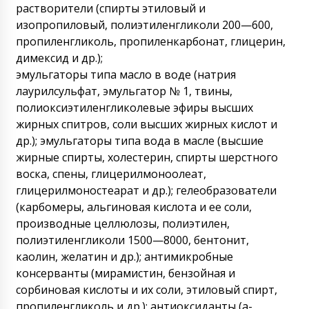
растворители (спирты этиловый и
Здравствуйте, Марина. В выходные дни мы
отдыхаем и не имеем возможности
изопропиловый, полиэтиленгликоли 200—600,
отвечать на сообщения. Поднимите
пропиленгликоль, пропиленкарбонат, глицерин,
договор, сроки доставки оборудования на
димексид и др.);
ваш склад в Северодвинск до 50 рабочих (
не календарных) дней. Меры приняты.
эмульгаторы типа масло в воде (натрия
09/08/2026 00:33
лаурилсульфат, эмульгатор № 1, твины,
полиоксиэтиленгликолевые эфиры высших
Глеб
жирных спитров, соли высших жирных кислот и
Прошу прощения, у меня важная
др.); эмульгаторы типа вода в масле (высшие
информация, прошу мой груз ,
автоматическую машину розлива и запайки
жирные спирты, холестерин, спирты шерстного
стеклянных ампул ALG-10 не доставлять в
воска, спены, глицерилмоноолеат,
Будённовск, в сразу по прибытию в Россию
глицерилмоностеарат и др.); гелеобразователи
отправить в Нижневартовск.
09/08/2026 00:43
(карбомеры, альгиновая кислота и ее соли,
производные целлюлозы, полиэтилен,
Роман Цибульский
полиэтиленгликоли 1500—8000, бентонит,
Здравствуйте Глеб, мы постараемся
решить этот вопрос для Вас.
каолин, желатин и др.); антимикробные
09/08/2026 00:44
консерванты (мирамистин, бензойная и
сорбиновая кислоты и их соли, этиловый спирт,
Санжар
пропиленгликоль и др.); антиоксиданты (а-