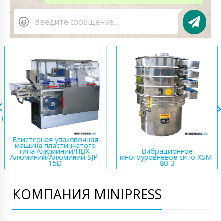
Оборудование для
электромагнитной
индукционной запайки
Полуавтоматическая
алюминиевой фольгой
машина розлива и запайки
SYM-16
суппозиторий SG-01
КОМПАНИЯ MINIPRESS