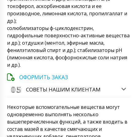
Роторный таблеточный пресс RZK-25 хочу
токоферол, аскорбиновая кислота и ее
заказать с доставкой в Казахстан
производное, лимонная кислота, пропилгаллат и
09/08/2026 00:53
др.);
Роман Цибульский
солюбилизаторы ф-циклодекстрин,
Добрый день, Санжар Мы проверили
гидрофильные поверхностно-активные вещества
информацию по вашему запросу, к
и др.); отдушки (ментол, эфирные масла,
сожалению фабрика остановила
производство данной модели
фенилэтиловый спирт и др.); стабилизаторы рН
оборудования. Присылайте на почту
(лимонная кислота, фосфорнокислые соли натрия
описание вашей задачи, или свяжитесь с
и др.).
менеджером. Поможем в любом случае с
выбором.
09/08/2026 00:55
ОФОРМИТЬ ЗАКАЗ
Анжелика
СОВЕТЫ НАШИМ КЛИЕНТАМ
Здравствуйте, быстро спрошу , что с
котлом для нанесения пленочного
покрытия BG-80 и ультразвуковой машиной
Некоторые вспомогательные вещества могут
для запайки пластиковых туб HX-7, договор
одновременно выполнять несколько
№ 11 ???
09/08/2026 01:03
вышеперечисленных функций, а также входить в
состав мазей в качестве смягчающих и
Роман Цибульский
Анжелика, добрый день! Ваши позиции
увлажняющих добавок, пенетраторов,