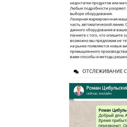
менеджер Нат
недостатки продуктов или мат
Любые подробности ускоряют 
выборе оборудования.
Виктория
Лазерная маркировочная машин
Роман, подскажите, мой 
часть автоматической линии.
уже поехал ? Пока не отп
данного оборудования в ваше
фабрику чертежи новых пу
Начните с того, что опишите 
возможно мы предложим не те
на рынке появляются новые ви
Роман Цибуль
промышленного производства, 
Добрый день, 
вами способы и методы решен
отправляйте н
пуансонов 20 
ОТСЛЕЖИВАНИЕ С
Аружан
Упаковочная машина в па
Роман Цибульски
кг упаковки , доставка в
сейчас онлайн
пожалуйста.
Роман Цибуль
Добрый день А
Время прибыт
перезвонит. О