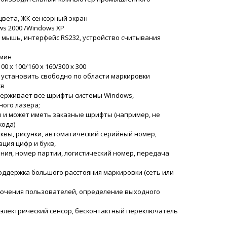
ский
цвета, ЖК сенсорный экран
вуйте! Размеры упаковки 1200х640х1000 мм,
s 2000 /Windows XP
с 250 кг. Как получите груз, сообщите.
, мышь, интерфейс RS232, устройство считывания
07/08/2026 17:14
/мин
0 x 100/160 x 160/300 x 300
 установить свободно по области маркировки
ности и даты выпуска MZ-10 до сих
кв
ль вчера не отвечал и сбрасывал
ерживает все шрифты системы Windows,
07/08/2026 17:23
ого лазера;
и может иметь заказные шрифты (например, не
ский
кода)
Замир, Транспортная сообщила, что до обеда
квы, рисунки, автоматический серийный номер,
о доставит ящик к вам по адресу. Приносим
ция цифр и букв,
я.
ения, номер партии, логистический номер, передача
07/08/2026 17:25
ддержка большого расстояния маркировки (сеть или
важная информация, прошу мой груз
лючения пользователей, определение выходного
 розлива и запайки стеклянных
ть в Аргун, в сразу по прибытию в
электрический сенсор, бесконтактный переключатель
оград.
07/08/2026 17:33