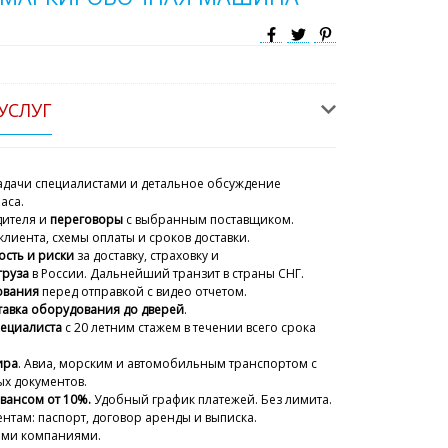
УСЛУГ
дачи специалистами и детальное обсуждение
аса.
дителя и
переговоры
с выбранным поставщиком.
клиента, схемы оплаты и сроков доставки.
ость и риски
за доставку, страховку и
груза
в России. Дальнейший транзит в страны СНГ.
ования
перед отправкой с видео отчетом.
тавка оборудования до дверей
.
пециалиста
с 20 летним стажем
в течении всего срока
ира
. Авиа, морским и автомобильным транспортом с
х документов.
авансом от 10%.
Удобный график платежей. Без лимита.
нтам: паспорт, договор аренды и выписка.
ыми компаниями.