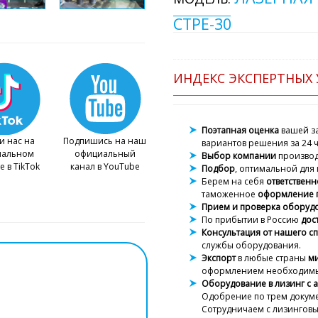
CTPE-30
ИНДЕКС ЭКСПЕРТНЫХ 
Поэтапная оценка
вашей за
и нас на
Подпишись на наш
вариантов решения за 24 ч
иальном
официальный
Выбор компании
произво
е в TikTok
канал в YouTube
Подбор
, оптимальной для 
Берем на себя
ответственн
таможенное
оформление 
Прием и проверка оборуд
По прибытии в Россию
дос
Консультация от нашего с
службы оборудования.
Экспорт
в любые страны
м
оформлением необходимы
Оборудование в лизинг с 
Одобрение
по трем докуме
Сотрудничаем с лизингов