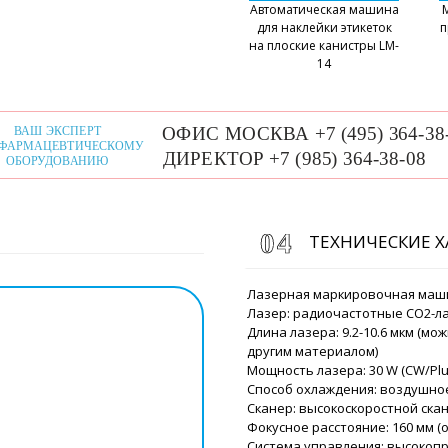
Автоматическая машина
для наклейки этикеток
п
на плоские канистры LM-
14
Галина
Добрый день! Мы заключи
гранулятора для сухого 
Воронеж, вы доставляете
ТЕХНИЧЕСКИЕ 
адресу?
Роман Цибуль
Лазерная маркировочная маши
Здравствуйте,
Лазер: радиочастотные СО2-л
числе и в Вор
Длина лазера: 9.2-10.6 мкм (м
доставку, кот
другим материалом)
Мощность лазера: 30 W (CW/Plu
Способ охлаждения: воздушно
Егор
Сканер: высокоскоростной ск
Миксер с лопастями для 
Фокусное расстояние: 160 мм (
упаковочный размер ?
Система управления: высоко