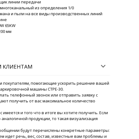
вщик линии передачи
ский
2, многоканальный из определения 1/0
Никита, мы постараемся решить этот вопрос
мана и пыли на все виды производственных линий
шине
07/08/2026 17:36
10W 65KW
200 мм
ор для органических удобрений JU-
и доставки в Архангельск? Срочно.
07/08/2026 17:43
ский
М КЛИЕНТАМ
тельно изучите описание данной модели в
е. Цены актуальны. Сроки 1-1,5 месяца.
и покупателям, помогающие ускорить решение вашей
07/08/2026 17:44
маркировочной машины CTPE-30.
лать телефонный звонок или отправить заявку с
ают получить от вас максимальное количество
кеты флоу-пак PU-250, статус
уйста.
07/08/2026 17:53
ас имеется и того что в итоге вы хотите получить. Если
аналогичной продукции, то такая визуализация
ский
 Максим, Ваше оборудование проходит
сообщении будут перечислены конкретные параметры:
формление. послезавтра с вами свяжется
м идет речь, вес, состав, известные вам проблемы и