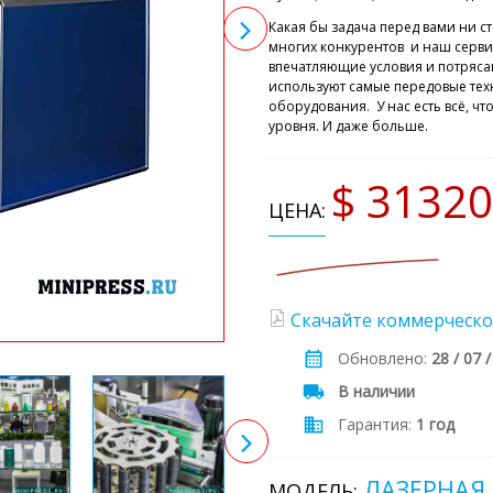
Какая бы задача перед вами ни ст
многих конкурентов и наш серви
впечатляющие условия и потряс
используют самые передовые тех
оборудования. У нас есть всё, ч
уровня. И даже больше.
$ 31320
ЦЕНА:
Скачайте коммерческо
Обновлено:
28 / 07 
В наличии
Гарантия:
1 год
ЛАЗЕРНАЯ
МОДЕЛЬ: