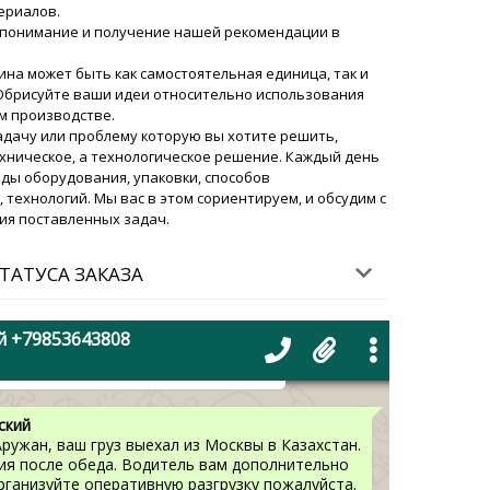
алья
ериалов.
07/08/2026 17:56
понимание и получение нашей рекомендации в
а может быть как самостоятельная единица, так и
роторный таблеточный пресс RZJ-35
 Обрисуйте ваши идеи относительно использования
равляйте, пришлю в Китай на вашу
м производстве.
ансонов, другого дизайна.
задачу или проблему которую вы хотите решить,
07/08/2026 18:03
хническое, а технологическое решение. Каждый день
ды оборудования, упаковки, способов
ский
технологий. Мы вас в этом сориентируем, и обсудим с
Виктория! Делаем паузу в отправке. Чертежи
ия поставленных задач.
а почту офиса. Сроки изготовления новых
рабочих дней.
07/08/2026 18:03
ТАТУСА ЗАКАЗА
кеты флоу-пак PU-420 вместе с 500
й +79853643808
 Риддер. Подтвердите сроки доставки
07/08/2026 18:13
ский
ружан, ваш груз выехал из Москвы в Казахстан.
ия после обеда. Водитель вам дополнительно
рганизуйте оперативную разгрузку пожалуйста.