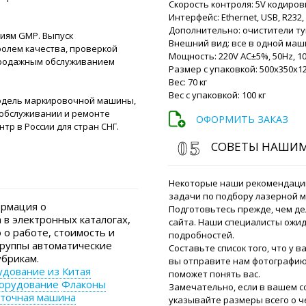
Скорость контроля: 5V кодиро
Роман Цибуль
Интерфейс: Ethernet, USB, R23
Здравствуйте 
Дополнительно: очистители ту
иям GMP. Выпуск
для Вас.
Внешний вид: все в одной ма
олем качества, проверкой
Мощность: 220V AC±5%, 50Hz, 
продажным обслуживанием
Размер с упаковкой: 500x350x1
Инесса
Вес: 70 кг
Горизонтальный гранулят
Вес с упаковкой: 100 кг
80, цена актуальна ? Срок
одель маркировочной машины,
 обслуживании и ремонте
ОФОРМИТЬ ЗАКАЗ
р в России для стран СНГ.
Роман Цибуль
СОВЕТЫ НАШИ
Инесса, Внима
Й
нашем каталог
Некоторые наши рекомендаци
задачи по подбору лазерной 
рмация о
Подготовьтесь прежде, чем де
Максим
в электронных каталогах,
сайта. Наши специалисты ожид
Упаковочная машина в па
 о работе, стоимость и
подробностей.
доставки сообщите пожал
группы автоматические
Составьте список того, что у в
брикам.
вы отправите нам фотографию 
дование из Китая
поможет понять вас.
Роман Цибуль
орудование
Флаконы
Здравствуйте
Замечательно, если в вашем 
еточная машина
таможенное о
указывайте размеры всего о че