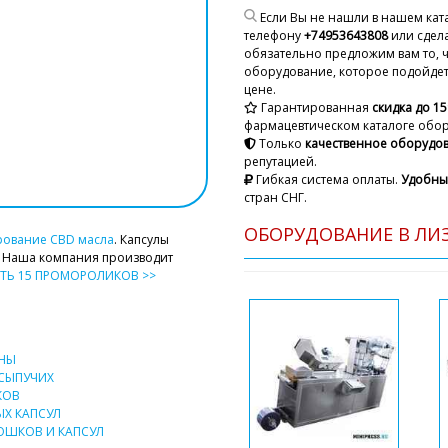
Если Вы не нашли в нашем кат
телефону
+74953643808
или сдела
обязательно предложим вам то, 
оборудование, которое подойдет 
цене.
Гарантированная
скидка до 1
фармацевтическом каталоге обо
Только
качественное оборудо
репутацией.
Гибкая система оплаты.
Удобны
стран СНГ.
ОБОРУДОВАНИЕ В ЛИЗ
рование CBD масла
. Капсулы
. Наша компания производит
ТЬ 15 ПРОМОРОЛИКОВ >>
НЫ
СЫПУЧИХ
КОВ
ЫХ КАПСУЛ
ОШКОВ И КАПСУЛ