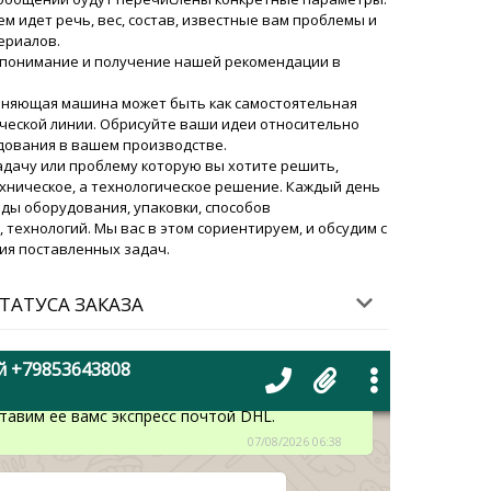
автра до 13:30 получить
м идет речь, вес, состав, известные вам проблемы и
600A в Сунжа ! Прошу
ериалов.
07/08/2026 06:25
понимание и получение нашей рекомендации в
лняющая машина может быть как самостоятельная
ский
ической линии. Обрисуйте ваши идеи относительно
Рашид! Наш менеджер пообщался сейчас со
дования в вашем производстве.
вки, оборудование доставят в Сунжа по
задачу или проблему которую вы хотите решить,
. По получении сообщите пожалуйста.
хническое, а технологическое решение. Каждый день
07/08/2026 06:25
ды оборудования, упаковки, способов
технологий. Мы вас в этом сориентируем, и обсудим с
ия поставленных задач.
ел для нанесения пленочного
бке не оказалось распылительной
ТАТУСА ЗАКАЗА
07/08/2026 06:35
ский
й +79853643808
Любовь, уточнили у фабрики. Вашу форсунку не
ть к моменту отправки основной машины.
тавим ее вамс экспресс почтой DHL.
07/08/2026 06:38