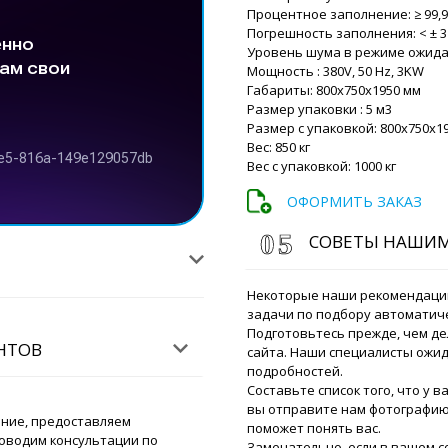
Процентное заполнение: ≥ 99,
Погрешность заполнения: < ± 3
Уровень шума в режиме ожидани
Султан
Мощность : 380V, 50 Hz, 3KW
Автомат для наполнения 
Габариты: 800x750x1950 мм
купили месяц назад, стату
Размер упаковки : 5 м3
Размер с упаковкой: 800x750x1
Вес: 850 кг
Роман Цибуль
Вес с упаковкой: 1000 кг
Здравствуйте 
обеда прибыва
ОФОРМИТЬ ЗАКАЗ
водитель.
СОВЕТЫ НАШИ
Замир
Уважаемый Роман, добры
порошков QV-05 в количес
Некоторые наши рекомендаци
?
задачи по подбору автоматич
Подготовьтесь прежде, чем де
ЕНТОВ
сайта. Наши специалисты ожид
Роман Цибуль
подробностей.
Добрый день, 
Составьте список того, что у в
скан транспорт
вы отправите нам фотографию 
ание, предоставляем
поможет понять вас.
оводим консультации по
Рашид
Замечательно, если в вашем 