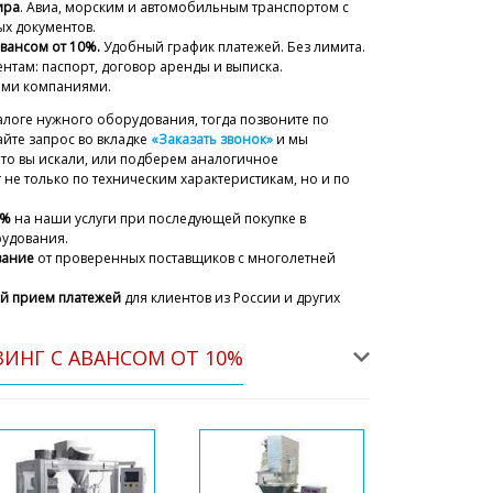
ира
. Авиа, морским и автомобильным транспортом с
х документов.
авансом от 10%.
Удобный график платежей. Без лимита.
нтам: паспорт, договор аренды и выписка.
ыми компаниями.
тус заказа Роторный таблеточный
алоге нужного оборудования, тогда позвоните по
07/08/2026 05:25
йте запрос во вкладке
«Заказать звонок»
и мы
что вы искали, или подберем аналогичное
ский
не только по техническим характеристикам, но и по
Аделя. Мы связались с перевозчиком, доставка
автра до 15:30. После получения сообщите.
5%
на наши услуги при последующей покупке в
рудования.
07/08/2026 05:27
вание
от проверенных поставщиков с многолетней
й прием платежей
для клиентов из России и других
fo@minipress.ru фотографии
ашиной по индукционной приварки
резвоните пожалуйста.
ИНГ С АВАНСОМ ОТ 10%
07/08/2026 05:35
ский
Руслан! Повреждение упаковки , к сожалению,
ка при перевозках. Просим вас аккуратно
руз, и отправить нам серию фотографий.