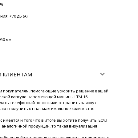
9%
07/08/2026 05:58
я: <70 дБ (A)
и запайки пластиковых туб HX-9
с прибытия в Аргун.
07/08/2026 06:05
950 мм
ский
Султан, Статус доставки проверили, после
ет в Аргун . Вам предварительно позвонит
07/08/2026 06:08
М КЛИЕНТАМ
й день, вакуумные транспортеры
тве 4 штук, уже едут в Михайловск
и покупателям, помогающие ускорить решение вашей
07/08/2026 06:15
еской капсуло-наполняющей машины LTM-16.
лать телефонный звонок или отправить заявку с
ают получить от вас максимальное количество
ский
Замир! Наш менеджер отправил на вашу почту
ас имеется и того что в итоге вы хотите получить. Если
ной накладной. Груз в пути.
07/08/2026 06:19
аналогичной продукции, то такая визуализация
сообщении будут перечислены конкретные параметры: