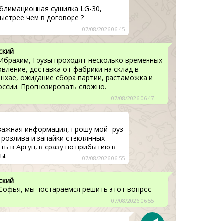
блимационная сушилка LG-30,
ыстрее чем в договоре ?
07/08/2026 06:45
ский
Ибрахим, Грузы проходят несколько временных
овление, доставка от фабрики на склад в
нхае, ожидание сбора партии, растаможка и
оссии. Прогнозировать сложно.
07/08/2026 06:47
важная информация, прошу мой груз
 розлива и запайки стеклянных
ть в Аргун, в сразу по прибытию в
ы.
07/08/2026 06:55
ский
Софья, мы постараемся решить этот вопрос
07/08/2026 06:55