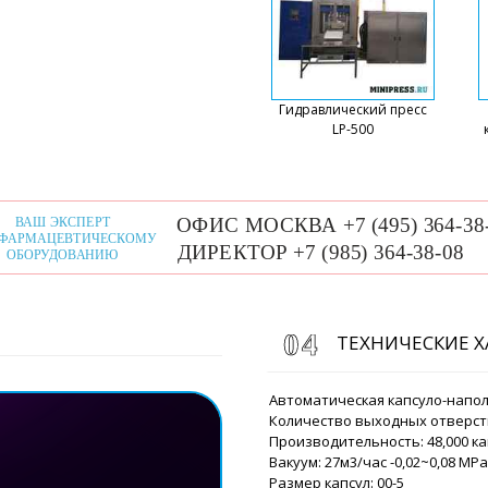
Посмотрим и 
Виталий
Мы отправили на почту in
поврежденного ящика с м
Гидравлический пресс
мембран марки FG-08. Пе
LP-500
Роман Цибуль
Добрый день, 
частая практи
распаковать г
Посмотрим и 
Арби
ТЕХНИЧЕСКИЕ 
Горизонтальная автомати
влажных спиртовых салфе
...спасибо
Автоматическая капсуло-напо
Количество выходных отверсти
Производительность: 48,000 ка
Роман Цибуль
Вакуум: 27м3/час -0,02~0,08 MPa
Здравствуйте 
рано. Через 3
Размер капсул: 00-5