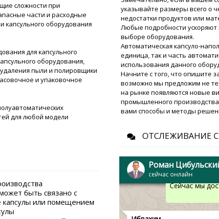
ющие сложности при
Добрый день! Я надеюсь з
указывайте размеры всего о че
апасные части и расходные
Таблеточный пресс UNIC 
недостатки продуктов или мат
прокомментируйте.
ии капсульного оборудования
Любые подробности ускоряют 
выборе оборудования.
Автоматическая капсуло-напо
Роман Цибуль
ования для капсульного
единица, так и часть автомат
Добрый день, 
капсульного оборудования,
использования данного обору
службой доста
 удаления пыли и полировщики
Начните с того, что опишите 
вашему адресу
 фасовочное и упаковочное
возможно мы предложим не те
на рынке появляются новые ви
промышленного производства, 
полуавтоматических
Любовь
вами способы и методы решен
Получили наш заказ ( Кот
тей для любой модели
покрытия BG-150) в коро
ФОРСУНКИ !!!
ОТСЛЕЖИВАНИЕ С
Й
Роман Цибуль
Роман Цибульски
Здравствуйте 
сейчас онлайн
успели получи
роизводства
Сейчас мы дос
может быть связано с
 капсулы или помещением
сулы
Ибрахим