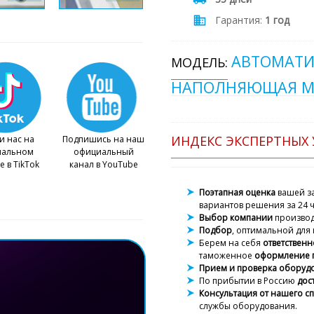
Гарантия:
1 год
АВТОМАТИ
МОДЕЛЬ:
НАПОЛНЯЮЩАЯ М
ИНДЕКС ЭКСПЕРТНЫХ 
и нас на
Подпишись на наш
иальном
официальный
е в TikTok
канал в YouTube
Поэтапная оценка
вашей за
вариантов решения за 24 ч
Выбор компании
произво
Подбор
, оптимальной для 
Берем на себя
ответственн
таможенное
оформление 
Прием и проверка оборуд
По прибытии в Россию
дос
Консультация от нашего с
службы оборудования.