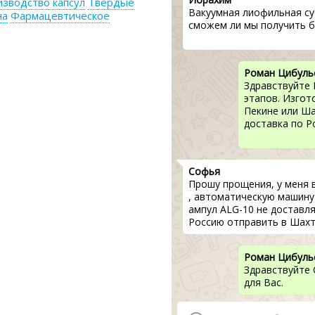
зводство капсул
Твердые
Вакуумная лиофильная су
на
Фармацевтическое
сможем ли мы получить б
Роман Цибуль
Здравствуйте 
этапов. Изгот
Пекине или Ша
доставка по Р
Софья
Прошу прощения, у меня 
, автоматическую машину
ампул ALG-10 не доставля
Россию отправить в Шахт
Роман Цибуль
Здравствуйте 
для Вас.