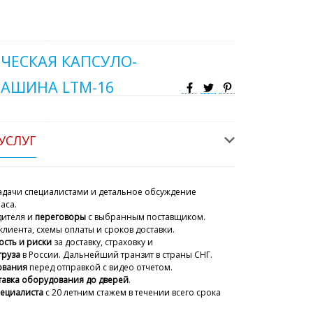
ЧЕСКАЯ КАПСУЛО-
АШИНА LTM-16
УСЛУГ
дачи специалистами и детальное обсуждение
аса.
дителя и
переговоры
с выбранным поставщиком.
клиента, схемы оплаты и сроков доставки.
ость и риски
за доставку, страховку и
груза
в России. Дальнейший транзит в страны СНГ.
ования
перед отправкой с видео отчетом.
тавка оборудования до дверей
.
пециалиста
с 20 летним стажем
в течении всего срока