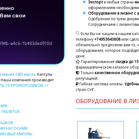
Экспорт
в любые страны
м
оформлением необходимы
Оборудование в лизинг с 
Одобрение
по трем докуме
Аделя
Сотрудничаем с лизингов
Прошу Вас сообщите, ста
пресс RZ-10A в Балхаш ?
Если Вы не нашли в нашем кат
телефону
+74953643808
или сдела
обязательно предложим вам то, 
Роман Цибуль
оборудование, которое подойдет 
Добрый день, 
цене.
планируется з
Гарантированная
скидка до 1
Спасибо.
фармацевтическом каталоге обо
Только
качественное оборудо
рование CBD масла
. Капсулы
репутацией.
. Наша компания производит
Руслан
Гибкая система оплаты.
Удобны
ТЬ 15 ПРОМОРОЛИКОВ >>
Мы отправили на почту in
стран СНГ.
поврежденного ящика с м
мембран марки FG-08. Пе
ОБОРУДОВАНИЕ В ЛИЗ
НИЯ
 ТАБЛЕТОК
Роман Цибуль
РОШКОВ
Добрый день, 
ЫМИ НАСОСАМИ
частая практи
ТИКОВЫЕ АМПУЛЫ
распаковать г