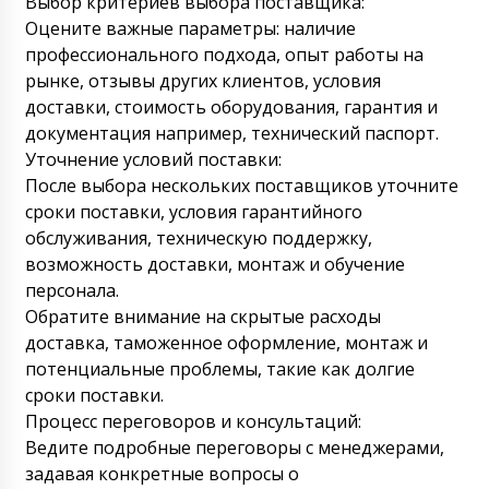
Выбор критериев выбора поставщика:
Оцените важные параметры: наличие
Антон
Наталья подскажите, выехала с фабрики
профессионального подхода, опыт работы на
автоматическая двусторонняя
рынке, отзывы других клиентов, условия
этикетировочная машина ST-36, счет №118
доставки, стоимость оборудования, гарантия и
..
07/08/2026 06:00
документация например, технический паспорт.
Уточнение условий поставки:
Роман Цибульский
После выбора нескольких поставщиков уточните
Здравствуйте Антон, Оборудование
отправлено с транзитного склада,
сроки поставки, условия гарантийного
доставка идет по запланированному
обслуживания, техническую поддержку,
графику. Задержки не предвидится.
возможность доставки, монтаж и обучение
07/08/2026 06:01
персонала.
Обратите внимание на скрытые расходы
Артем
Упаковочная машина в пакеты флоу-пак
доставка, таможенное оформление, монтаж и
PU-420 вместе с 500 кг упаковки , доставка
потенциальные проблемы, такие как долгие
в Каскелен. Подтвердите сроки доставки
сроки поставки.
пожалуйста.
07/08/2026 06:10
Процесс переговоров и консультаций:
Ведите подробные переговоры с менеджерами,
Роман Цибульский
Добрый день Артем, ваш груз выехал из
задавая конкретные вопросы о