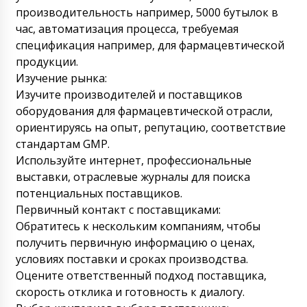
производительность например, 5000 бутылок в
час, автоматизация процесса, требуемая
спецификация например, для фармацевтической
продукции.
Изучение рынка:
Изучите производителей и поставщиков
оборудования для фармацевтической отрасли,
ориентируясь на опыт, репутацию, соответствие
стандартам GMP.
Используйте интернет, профессиональные
Илья
По какому адресу отправить вам образцы
выставки, отраслевые журналы для поиска
флаконов и крышек, чтобы вы их переслали
потенциальных поставщиков.
на фабрику ? С уважением Илья.
Первичный контакт с поставщиками:
07/08/2026 05:50
Обратитесь к нескольким компаниям, чтобы
получить первичную информацию о ценах,
Роман Цибульский
Добрый день, Илья. Мы получили этот же
условиях поставки и сроках производства.
вопрос в WhatsApp и там же ответили.
Оцените ответственный подход поставщика,
Сообщите номер отправления для
скорость отклика и готовность к диалогу.
отслеживания. Спасибо.
07/08/2026 05:52