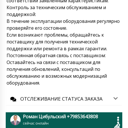
соответствии заявленным характеристикам.
Аяна
Контроль за техническим обслуживанием и
При покупке гранулятора порошков
поддержкой:
центробежного типа RY-200 я просил
провести испытания на нашем порошке
В течение эксплуатации оборудования регулярно
07/08/2026 06:50
проверяйте его состояние.
Если возникают проблемы, обращайтесь к
Роман Цибульский
поставщику для получения технической
Здравствуйте Аяна, Прошу вас отправить 2
поддержки или ремонта в рамках гарантии.
кг вашего сырья в адрес, который вам
сообщила Наталья. После испытания
Постоянная обратная связь с поставщиком:
инженер сообщит вам о результатах.
Оставайтесь на связи с поставщиком для
07/08/2026 06:52
получения обновлений, консультаций по
обслуживанию и возможных модернизаций
Валерий
оборудования.
Упаковочная машина в пакеты флоу-пак
PU-250, статус доставки сообщите
пожалуйста.
07/08/2026 07:00
ОТСЛЕЖИВАНИЕ СТАТУСА ЗАКАЗА
Роман Цибульский
Здравствуйте Валерий, Ваше
Роман Цибульский +79853643808
оборудование проходит таможенное
сейчас онлайн
оформление. как и договаривались с вами