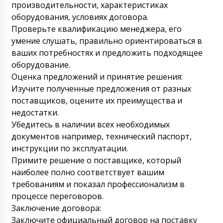
Москвы в Казахстан. Время прибытия
производительности, характеристиках
завтра до 15:30. Водитель вам
оборудования, условиях договора.
дополнительно перезвонит. Организуйте
оперативную разгрузку пожалуйста.
Проверьте квалификацию менеджера, его
умение слушать, правильно ориентироваться в
07/08/2026 06:10
ваших потребностях и предложить подходящее
Гульназ
оборудование.
Скажите мне автоматическая капсульная
Оценка предложений и принятие решения:
машина NJ-120 поехала ?
07/08/2026 06:20
Изучите полученные предложения от разных
поставщиков, оцените их преимущества и
Роман Цибульский
недостатки.
Гульназ, добрый день. Да, уже в
промежутке с 16:00-18:00 вы его получите.
Убедитесь в наличии всех необходимых
Учитывая большой вес оборудования,
документов например, технический паспорт,
просим вас заранее позаботиться о
инструкции по эксплуатации.
разгрузке автопогрузчиком. Транспортная
компания не обеспечивает выгрузку.
Примите решение о поставщике, который
Только доставку по адресу.
наиболее полно соответствует вашим
07/08/2026 06:21
требованиям и показал профессионализм в
процессе переговоров.
Диляра
Заключение договора:
Ручной принтер срока годности и даты
выпуска MZ-10 до сих пор не доставили.
Заключите официальный договор на поставку