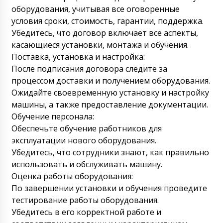
Водитель вчера не отвечал и сбрасывал
оборудования, учитывая все оговоренные
звонки.
07/08/2026 06:30
условия сроки, стоимость, гарантии, поддержка.
Убедитесь, что договор включает все аспекты,
Роман Цибульский
касающиеся установки, монтажа и обучения.
Здравствуйте Диляра, Транспортная
Поставка, установка и настройка:
сообщила, что как прописано в контракте
водитель точно доставит ящик к вам по
После подписания договора следите за
адресу. Приносим свои извинения.
процессом доставки и получением оборудования.
07/08/2026 06:30
Ожидайте своевременную установку и настройку
машины, а также предоставление документации.
Айару
Обучение персонала:
С кем связаться для отслеживания груза ?
Автоматическая капсульная машина NJ-40
Обеспечьте обучение работников для
в Уральск
07/08/2026 06:40
эксплуатации нового оборудования.
Убедитесь, что сотрудники знают, как правильно
Роман Цибульский
использовать и обслуживать машину.
Здравствуйте Айару, Грузы везет
Оценка работы оборудования:
транспортная компания Алеко. Наталья
координирует эту доставку. Мы с вами
По завершении установки и обучения проведите
свяжемся когда груз прибудет в Казахстан.
тестирование работы оборудования.
07/08/2026 06:40
Убедитесь в его корректной работе и