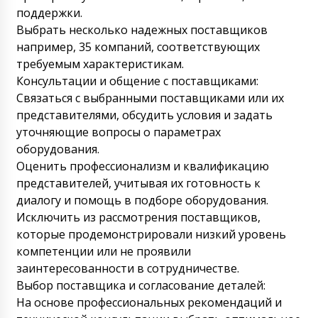
Роман Цибульский
поддержки.
Полина, добрый день! Ваши позиции
Выбрать несколько надежных поставщиков
производят разные фабрики, по HX-7
фабрика сообщила, что уже 90%
например, 35 компаний, соответствующих
готовности, по BG-80 ждем ответ завтра
требуемым характеристикам.
до 13:30. Мы сразу же отпишемся.
Консультации и общение с поставщиками:
09/08/2026 09:23
Связаться с выбранными поставщиками или их
представителями, обсудить условия и задать
Руслана
уточняющие вопросы о параметрах
Приехала сегодня от вас машина розлива
жидкостей в пластиковую упаковку BB-152,
оборудования.
помните нас ? Где документы ?
Оценить профессионализм и квалификацию
09/08/2026 09:30
представителей, учитывая их готовность к
диалогу и помощь в подборе оборудования.
Роман Цибульский
Исключить из рассмотрения поставщиков,
Руслана, здравствуйте! Оригиналы
отгрузочных документов доставят в Пензу
которые продемонстрировали низкий уровень
в первой половине дня. Просим выслать
компетенции или не проявили
подписанные экземпляры в наш адрес.
заинтересованности в сотрудничестве.
09/08/2026 09:33
Выбор поставщика и согласование деталей:
На основе профессиональных рекомендаций и
Артур
Добрый день, мы получили дозатор