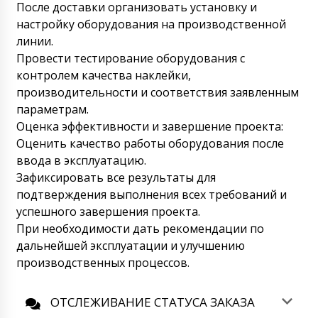
После доставки организовать установку и
Карина
настройку оборудования на производственной
Добрый день, мы получили дозатор
линии.
порошков в пластиковые флаконы PR-15,
запланировали после обеда вскрыть ящик
Провести тестирование оборудования с
и протестировать.
09/08/2026 10:00
контролем качества наклейки,
производительности и соответствия заявленным
Роман Цибульский
параметрам.
Карина, добрый день. Отличная новость,
Оценка эффективности и завершение проекта:
прошу прислать в WhatsApp +79853643808
фото и видео отчет.
Оценить качество работы оборудования после
09/08/2026 10:03
ввода в эксплуатацию.
Яна
Зафиксировать все результаты для
Добрый день, мы получили дозатор
подтверждения выполнения всех требований и
порошков в пластиковые флаконы PR-15,
успешного завершения проекта.
запланировали завтра до 16:30 вскрыть
ящик и протестировать.
При необходимости дать рекомендации по
09/08/2026 10:10
дальнейшей эксплуатации и улучшению
производственных процессов.
Роман Цибульский
Яна, Добрый день. Отличная новость,
прошу прислать в WhatsApp +79853643808
ОТСЛЕЖИВАНИЕ СТАТУСА ЗАКАЗА
прислать фото и видео отчет.
09/08/2026 10:13