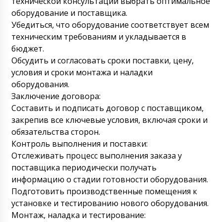
технической консультации выбрать оптимальное
порошков в пластиковые флаконы PR-15,
оборудование и поставщика.
запланировали завтра до 12:30 вскрыть
Убедиться, что оборудование соответствует всем
ящик и протестировать.
09/08/2026 09:40
техническим требованиям и укладывается в
бюджет.
Роман Цибульский
Обсудить и согласовать сроки поставки, цену,
Артур, Добрый день. Отличная новость,
прошу прислать в WhatsApp +79853643808
условия и сроки монтажа и наладки
прислать фото и видео отчет.
оборудования.
09/08/2026 09:42
Заключение договора:
Составить и подписать договор с поставщиком,
Полина
закрепив все ключевые условия, включая сроки и
По какому адресу отправить вам образцы
флаконов и крышек, чтобы вы их переслали
обязательства сторон.
на фабрику ? С уважением Полина.
Контроль выполнения и поставки:
09/08/2026 09:50
Отслеживать процесс выполнения заказа у
поставщика периодически получать
Роман Цибульский
информацию о стадии готовности оборудования.
Добрый день, Полина. Мы получили этот
же вопрос в WhatsApp и там же ответили.
Подготовить производственные помещения к
Сообщите номер отправления для
установке и тестированию нового оборудования.
отслеживания. Спасибо.
09/08/2026 09:51
Монтаж, наладка и тестирование: