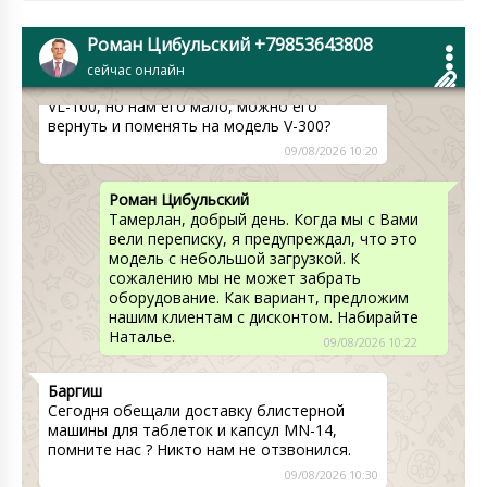
Роман Цибульский +79853643808
Тамерлан
Роман, наша компания из Казахстана
сейчас онлайн
купила миксер V-образный для порошков
VL-100, но нам его мало, можно его
вернуть и поменять на модель V-300?
09/08/2026 10:20
Роман Цибульский
Тамерлан, добрый день. Когда мы с Вами
вели переписку, я предупреждал, что это
модель с небольшой загрузкой. К
сожалению мы не может забрать
оборудование. Как вариант, предложим
нашим клиентам с дисконтом. Набирайте
Наталье.
09/08/2026 10:22
Баргиш
Сегодня обещали доставку блистерной
машины для таблеток и капсул MN-14,
помните нас ? Никто нам не отзвонился.
09/08/2026 10:30