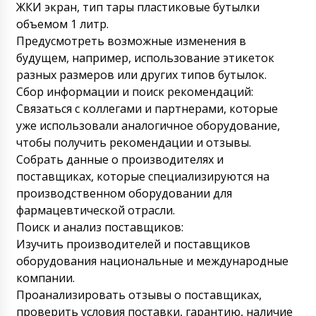
ваш склад в Северодвинск до 50 рабочих (
ЖКИ экран, тип тары пластиковые бутылки
не календарных) дней. Меры приняты.
объемом 1 литр.
09/08/2026 09:01
Предусмотреть возможные изменения в
будущем, например, использование этикеток
Давлат
разных размеров или других типов бутылок.
Прошу Вас сообщите, статус заказа
Роторный таблеточный пресс RZ-10A в
Сбор информации и поиск рекомендаций:
Риддер ?
Связаться с коллегами и партнерами, которые
09/08/2026 09:10
уже использовали аналогичное оборудование,
Роман Цибульский
чтобы получить рекомендации и отзывы.
Добрый день, Давлат. Мы связались с
Собрать данные о производителях и
перевозчиком, доставка планируется
поставщиках, которые специализируются на
завтра до 13:30. После получения
сообщите. Спасибо.
производственном оборудовании для
09/08/2026 09:10
фармацевтической отрасли.
Полина
Поиск и анализ поставщиков:
Здравствуйте, быстро спрошу , что с
Изучить производителей и поставщиков
котлом для нанесения пленочного
оборудования национальные и международные
покрытия BG-80 и ультразвуковой машиной
для запайки пластиковых туб HX-7, договор
компании.
№ 11 ???
09/08/2026 09:20
Проанализировать отзывы о поставщиках,
проверить условия поставки, гарантию, наличие