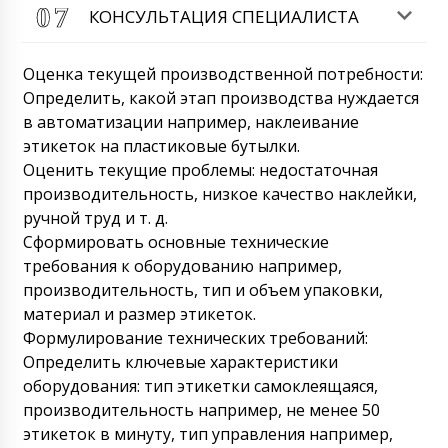
КОНСУЛЬТАЦИЯ СПЕЦИАЛИСТА
Оценка текущей производственной потребности:
Определить, какой этап производства нуждается
в автоматизации например, наклеивание
этикеток на пластиковые бутылки.
Оценить текущие проблемы: недостаточная
производительность, низкое качество наклейки,
ручной труд и т. д.
Сформировать основные технические
Вера
Договор №12 , уже вышли все сроки по
требования к оборудованию например,
доставке. Предпринимайте наконец-то
производительность, тип и объем упаковки,
меры. Ускоряйтесь ИП Цибульский Р.Г.
материал и размер этикеток.
09/08/2026 09:00
Формулирование технических требований:
Определить ключевые характеристики
Роман Цибульский
Здравствуйте, Вера. В выходные дни мы
оборудования: тип этикетки самоклеящаяся,
отдыхаем и не имеем возможности
производительность например, не менее 50
отвечать на сообщения. Поднимите
этикеток в минуту, тип управления например,
договор, сроки доставки оборудования на