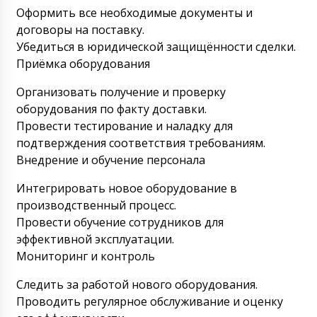
Здравствуйте Эльдар, Статус доставки
Оформить все необходимые документы и
проверили, завтра до 16:30 прибывает в
договоры на поставку.
Черкесск . Вам предварительно позвонит
Убедиться в юридической защищённости сделки.
водитель.
09/08/2026 18:34
Приёмка оборудования
Аяулым
Организовать получение и проверку
Как с вами связаться для отслеживания
оборудования по факту доставки.
груза ? Промышленное вибрационное сито
VS-04.
Провести тестирование и наладку для
09/08/2026 18:41
подтверждения соответствия требованиям.
Роман Цибульский
Внедрение и обучение персонала
Добрый день, Аяулым, Мой WhastApp
+79853643808, Менеджер Наталья
Интегрировать новое оборудование в
+79153808881 в рабочее время и кроме
производственный процесс.
выходных дней.
09/08/2026 18:44
Провести обучение сотрудников для
эффективной эксплуатации.
Рустам
Мониторинг и контроль
Автоматическая блистерная машина для
упаковки ПВХ+картон LW-35 с доставкой в
Капчагай. Хотим отследить статус
Следить за работой нового оборудования.
доставки.
Проводить регулярное обслуживание и оценку
09/08/2026 18:51