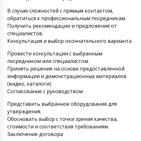
будет в Балашиху через несколько дней.
Ожидайте пожалуйста.
В случае сложностей с прямым контактом,
09/08/2026 18:14
обратиться к профессиональным посредникам.
Екатерина
Получить рекомендации и предложения от
Прошу прощения, у меня важная
специалистов.
информация, прошу мой груз ,
Консультация и выбор окончательного варианта
автоматическую машину розлива и запайки
стеклянных ампул ALG-10 не доставлять в
Провести консультации с выбранным
Назрань, в сразу по прибытию в Россию
отправить в Саранск.
посредником или специалистом.
09/08/2026 18:21
Принять решение на основе предоставленной
Роман Цибульский
информации и демонстрационных материалов
Здравствуйте Екатерина, мы постараемся
(видео, каталоги).
решить этот вопрос для Вас.
Согласование с руководством
09/08/2026 18:24
Представить выбранное оборудование для
Эльдар
утверждения.
Автомат для наполнения и запайки
Обосновать выбор с точки зрения качества,
пластиковых туб HX-9 купили месяц назад,
статус прибытия в Черкесск.
стоимости и соответствия требованиям.
09/08/2026 18:31
Заключение договора
Роман Цибульский