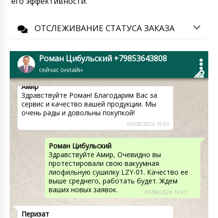
его эффективности.
Роман Цибульский
Рустам, здравствуйте. Груз уже приехал в
ОТСЛЕЖИВАНИЕ СТАТУСА ЗАКАЗА
Казахстан. Сейчас он на складе
транспортной компании Алеко в Алматы. С
вами свяжется менеджер, для уточнения
времени доставки в ваш город.
Роман Цибульский +79853643808
09/08/2026 18:51
сейчас онлайн
Амир
Здравствуйте Роман! Благодарим Вас за
сервис и качество вашей продукции. Мы
очень рады и довольны покупкой!
09/08/2026 19:01
Роман Цибульский
Здравствуйте Амир, Очевидно вы
протестировали свою вакуумная
лиофильную сушилку LZY-01. Качество ее
выше среднего, работать будет. Ждем
ваших новых заявок.
09/08/2026 19:03
Перизат