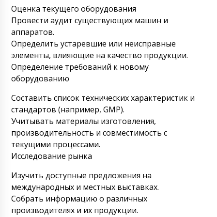
Оценка текущего оборудования
Рустам
Ручной принтер срока годности и даты
Провести аудит существующих машин и
выпуска MZ-10 до сих пор не доставили.
аппаратов.
Водитель вчера не отвечал и сбрасывал
Определить устаревшие или неисправные
звонки.
09/08/2026 17:41
элементы, влияющие на качество продукции.
Определение требований к новому
Роман Цибульский
Здравствуйте Рустам, Транспортная
оборудованию
сообщила, что в первой половине дня
водитель точно доставит ящик к вам по
Составить список технических характеристик и
адресу. Приносим свои извинения.
стандартов (например, GMP).
09/08/2026 17:42
Учитывать материалы изготовления,
производительность и совместимость с
Арзу
текущими процессами.
С самого утра звоню в ваш офис , никто не
снимает трубки.
Исследование рынка
09/08/2026 17:51
Изучить доступные предложения на
Роман Цибульский
Добрый день, Арзу! Офис начинает работу
международных и местных выставках.
с 9:00 по Московскому времени. Мы на
Собрать информацию о различных
связи.
09/08/2026 17:54
производителях и их продукции.