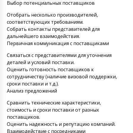
Выбор потенциальных поставщиков
Абдулла
Ожидаю доставку в Усть-Джегута машину
Отобрать несколько производителей,
полировки твердых желатиновых капсул
соответствующих требованиям.
TR-02. Что с ней ?
09/08/2026 18:01
Собрать контакты представителей для
дальнейшего взаимодействия.
Роман Цибульский
Здравствуйте Абдулла, по вашему заказу
Первичная коммуникация с поставщиками
сообщаем , что в первой половине дня с
вами свяжется водитель для уточнения
Связаться с представителями для уточнения
времени и места разгрузки.
деталей и условий поставки.
09/08/2026 18:03
Оценить готовность поставщиков к
сотрудничеству (наличие визовой поддержки,
Инна
сроки поставки и т.д.).
Добрый день! Подтвердите, пожалуйста,
что завтра к обеду мы получим наш груз в
Анализ предложений
Балашиху? Свяжитесь с транспортной.
Сравнить технические характеристики,
09/08/2026 18:11
стоимость и сроки поставки от разных
Роман Цибульский
поставщиков.
Здравствуйте Инна ! Представители
Оценить надежность и репутацию компаний.
транспортной компании по статусу
Взаимодействие с посредниками
доставки вашего груза сообщили, что он