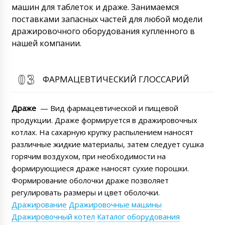
машин для таблеток и драже. Занимаемся
поставками запасных частей для любой модели
дражировочного оборудования купленного в
нашей компании.
ФАРМАЦЕВТИЧЕСКИЙ ГЛОССАРИЙ
Драже
— Вид фармацевтической и пищевой
продукции. Драже формируется в дражировочных
котлах. На сахарную крупку распылением наносят
различные жидкие материалы, затем следует сушка
горячим воздухом, при необходимости на
формирующиеся драже наносят сухие порошки.
Формирование оболочки драже позволяет
Айсылу
регулировать размеры и цвет оболочки.
Уважаемый Роман я из Казахстана.
Крайний срок (time) я жду от вас КП на
Дражирование
Дражировочные машины
машину для удаления таблеток и капсул из
Дражировочный котел
Каталог оборудования
блистерной упаковки MB-10 с доставкой.