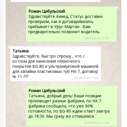
Роман Цибульский
Здравствуйте Ахмед, Статус доставки
проверили, как и договаривались
прибывает в Урус-Мартан . Вам
предварительно позвонит водитель.
09/08/2026 11:00
Татьяна
Здравствуйте, быстро спрошу , что с
котлом для нанесения пленочного
покрытия BG-80 и ультразвуковой машиной
для запайки пластиковых туб HX-7, договор
№ 11 ???
09/08/2026 11:08
Роман Цибульский
Татьяна, добрый день! Ваши позиции
производят разные фабрики, по HX-7
фабрика сообщила, что уже 90%
готовности, по BG-80 ждем ответ завтра
до 18:30. Мы сразу же отпишемся.
09/08/2026 11:10