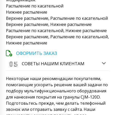
Роман Цибульский
Ирина, здравствуйте! Оригиналы
Распыление по касательной
отгрузочных документов доставят в
Нижнее распыление
Нижний Тагил завтра до 18:30. Просим
Верхнее распыление, Распыление по касательной
выслать подписанные экземпляры в наш
адрес.
Верхнее распыление, Нижнее распыление
09/08/2026 10:08
Распыление по касательной, Нижнее распыление
София
Верхнее распыление, Распыление по касательной,
Мы отправили на почту info@minipress.ru
Нижнее распыление
фотографии поврежденного ящика с
машиной по индукционной приварки
ОФОРМИТЬ ЗАКАЗ
мембран марки FG-08. Перезвоните
пожалуйста.
09/08/2026 10:18
СОВЕТЫ НАШИМ КЛИЕНТАМ
Роман Цибульский
Добрый день, София! Повреждение
Некоторые наши рекомендации покупателям,
упаковки , к сожалению, частая практика
помогающие ускорить решение вашей задачи по
при перевозках. Просим вас аккуратно
подбору мультифункционального оборудования
распаковать груз, и отправить нам серию
фотографий. Посмотрим и примем меры.
для нанесения покрытия на гранулы CJM-120D.
09/08/2026 10:19
Подготовьтесь прежде, чем делать телефонный
звонок или отправить заявку с сайта. Наши
Алма