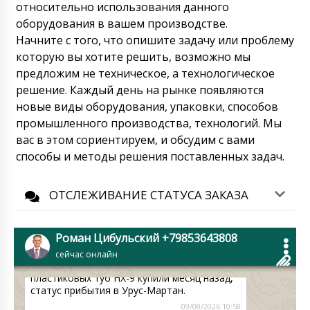
относительно использования данного
пожалуйста.
09/08/2026 10:38
оборудования в вашем производстве.
Начните с того, что опишите задачу или проблему
Зинаида
которую вы хотите решить, возможно мы
Здравствуйте, быстро спрошу , что с
котлом для нанесения пленочного
предложим не техническое, а технологическое
покрытия BG-80 и ультразвуковой машиной
решение. Каждый день на рынке появляются
для запайки пластиковых туб HX-7, договор
новые виды оборудования, упаковки, способов
№ 11 ???
09/08/2026 10:48
промышленного производства, технологий. Мы
вас в этом сориентируем, и обсудим с вами
Роман Цибульский
способы и методы решения поставленных задач.
Зинаида, добрый день! Ваши позиции
производят разные фабрики, по HX-7
фабрика сообщила, что уже 90%
ОТСЛЕЖИВАНИЕ СТАТУСА ЗАКАЗА
готовности, по BG-80 ждем ответ завтра
до 15:30. Мы сразу же отпишемся.
09/08/2026 10:51
Роман Цибульский +79853643808
Ахмед
сейчас онлайн
Автомат для наполнения и запайки
пластиковых туб HX-9 купили месяц назад,
статус прибытия в Урус-Мартан.
09/08/2026 10:58