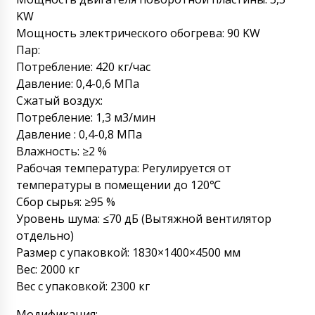
09/08/2026 09:50
KW
Мощность электрического обогрева: 90 KW
Ламара
Уважаемый Роман я из Казахстана.
Пар:
Крайний срок (time) я жду от вас КП на
Потребление: 420 кг/час
машину для удаления таблеток и капсул из
Давление: 0,4-0,6 МПа
блистерной упаковки MB-10 с доставкой.
Сжатый воздух:
09/08/2026 09:58
Потребление: 1,3 м3/мин
Роман Цибульский
Давление : 0,4-0,8 МПа
Здравствуйте Ламара, К указанному
Влажность: ≥2 %
времени мы отправим КП на вашу
Рабочая температура: Регулируется от
электронную почту. Сейчас ждем ответ от
транспортной компании по срокам
температуры в помещении до 120℃
доставки в Балхаш .
09/08/2026 10:00
Сбор сырья: ≥95 %
Уровень шума: ≤70 дБ (Вытяжной вентилятор
Ирина
отдельно)
Приехала сегодня от вас машина розлива
Размер с упаковкой: 1830×1400×4500 мм
жидкостей в пластиковую упаковку BB-152,
помните нас ? Где документы ?
Вес: 2000 кг
Вес с упаковкой: 2300 кг
09/08/2026 10:08
Модификация: