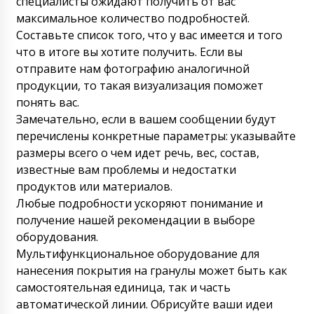
специалисты ожидают получить от вас
В Невинномысск счетчик таблеток и капсул
максимальное количество подробностей.
ITA-01, роторный таблеточный пресс RZ-9
и ручная капсулонаполняющая машинка.
Составьте список того, что у вас имеется и того
Помогите когда получим ?
09/08/2026 10:28
что в итоге вы хотите получить. Если вы
отправите нам фотографию аналогичной
Роман Цибульский
продукции, то такая визуализация поможет
Добрый день, Алма! Мы получили от
понять вас.
фабрик фотографии оборудования после
упаковки. Фото вам Наталья перешлет.
Замечательно, если в вашем сообщении будут
Сроки доставки к вам 45-50 дней.
перечислены конкретные параметры: указывайте
09/08/2026 10:30
размеры всего о чем идет речь, вес, состав,
известные вам проблемы и недостатки
Арби
продуктов или материалов.
Добрый день! Я надеюсь завтра к обеду
Любые подробности ускоряют понимание и
получить Таблеточный пресс UNIC 600A в
Невинномысск ! Прошу прокомментируйте.
получение нашей рекомендации в выборе
09/08/2026 10:38
оборудования.
Мультифункциональное оборудование для
Роман Цибульский
нанесения покрытия на гранулы может быть как
Добрый день, Арби! Наш менеджер
самостоятельная единица, так и часть
пообщался сейчас со службой доставки,
оборудование доставят в Невинномысск
автоматической линии. Обрисуйте ваши идеи
по вашему адресу. По получении сообщите