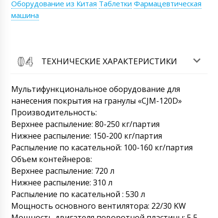
Оборудование из Китая
Таблетки
Фармацевтическая
09/08/2026 09:38
машина
Роман Цибульский
Здравствуйте Айсылу, К указанному
времени мы отправим КП на вашу
электронную почту. Сейчас ждем ответ от
ТЕХНИЧЕСКИЕ ХАРАКТЕРИСТИКИ
транспортной компании по срокам
доставки в Костанай .
09/08/2026 09:38
Мультифункциональное оборудование для
Лев
нанесения покрытия на гранулы «CJM-120D»
Мы отправили на почту info@minipress.ru
Производительность:
фотографии поврежденного ящика с
машиной по индукционной приварки
Верхнее распыление: 80-250 кг/партия
мембран марки FG-08. Перезвоните
Нижнее распыление: 150-200 кг/партия
пожалуйста.
09/08/2026 09:48
Распыление по касательной: 100-160 кг/партия
Объем контейнеров:
Роман Цибульский
Верхнее распыление: 720 л
Добрый день, Лев! Повреждение упаковки ,
к сожалению, частая практика при
Нижнее распыление: 310 л
перевозках. Просим вас аккуратно
Распыление по касательной : 530 л
распаковать груз, и отправить нам серию
Мощность основного вентилятора: 22/30 KW
фотографий. Посмотрим и примем меры.
Мощность двигателя поворотной пластины: 5,5