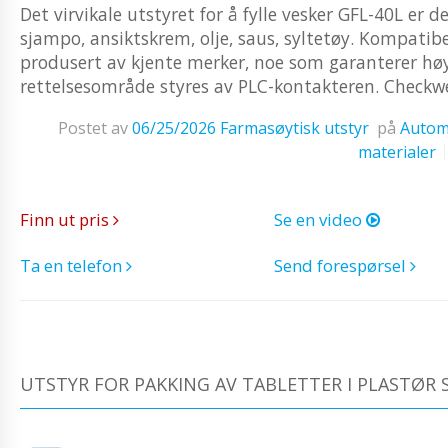
Det virvikale utstyret for å fylle vesker GFL-40L er 
sjampo, ansiktskrem, olje, saus, syltetøy. Kompati
produsert av kjente merker, noe som garanterer høy
rettelsesområde styres av PLC-kontakteren. Checkw
Postet av
06/25/2026
Farmasøytisk utstyr
på
Automa
materialer
Finn ut pris
Se en video
Ta en telefon
Send forespørsel
UTSTYR FOR PAKKING AV TABLETTER I PLASTØR 