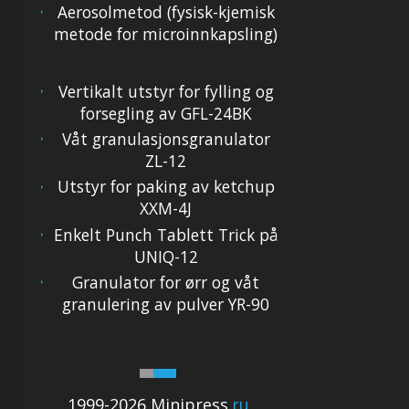
Aerosolmetod (fysisk-kjemisk
metode for microinnkapsling)
Vertikalt utstyr for fylling og
forsegling av GFL-24BK
Våt granulasjonsgranulator
ZL-12
Utstyr for paking av ketchup
XXM-4J
Enkelt Punch Tablett Trick på
UNIQ-12
Granulator for ørr og våt
granulering av pulver YR-90
1999-2026 Minipress
.ru