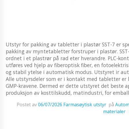
Utstyr for pakking av tabletter i plastør SST-7 er s
pakking av myntetabletter forstruper i plastør. SST-
ordnet i et plastrør på rad eter hverandre. PLC-kont
utføres ved hjelp av fiberoptisk fiber, en fotoelektri
og stabil ytelse i automatisk modus. Utstyret ir aut
Alle utstyrsdeler som er i kontakt med tabletter er la
GMP-kravene. Dermed er dette utstyret det beste apa
produksjon av kosttilskudd, matindustri, for emballa
Postet av
06/07/2026
Farmasøytisk utstyr
på
Automa
materialer