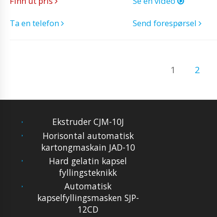
Finn ut pris
Se en video
Ta en telefon
Send forespørsel
1
2
Ekstruder CJM-10J
Horisontal automatisk
kartongmaskain JAD-10
Hard gelatin kapsel
fyllingsteknikk
Automatisk
kapselfyllingsmasken SJP-
12CD