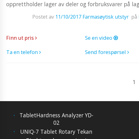
opprettholder lager av deler og forbruksvarer på lage
Postet av
11/10/2017
Farmasøytisk utstyr
på
Finn ut pris
Se en video
Ta en telefon
Send forespørsel
1
TabletHardness Analyzer YD-
02
UNIQ-7 Tablet Rotary Tekan